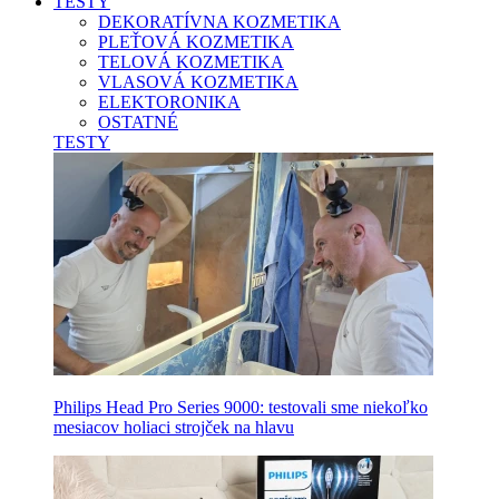
TESTY
DEKORATÍVNA KOZMETIKA
PLEŤOVÁ KOZMETIKA
TELOVÁ KOZMETIKA
VLASOVÁ KOZMETIKA
ELEKTORONIKA
OSTATNÉ
TESTY
Philips Head Pro Series 9000: testovali sme niekoľko
mesiacov holiaci strojček na hlavu