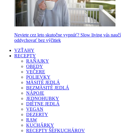
Neviete cez leto skutočne vypnúť? Slow living vás naučí
oddychovať bez výčitiek
VZŤAHY
RECEPTY
RAŇAJKY
OBEDY
VEČERE
POLIEVKY
MÄSITÉ JEDLÁ
BEZMÄSITÉ JEDLÁ
NÁPOJE
JEDNOHUBKY
DIÉTNE JEDLÁ
VEGAN
DEZERTY
RAW
KUCHÁRKY
RECEPTY ŠÉFKUCHÁROV