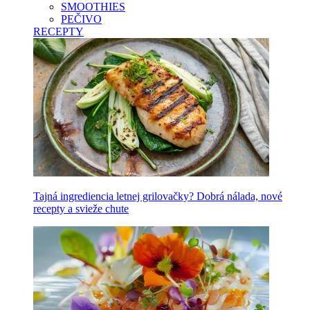
SMOOTHIES
PEČIVO
RECEPTY
Tajná ingrediencia letnej grilovačky? Dobrá nálada, nové
recepty a svieže chute