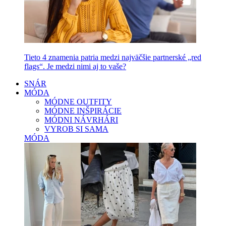
Tieto 4 znamenia patria medzi najväčšie partnerské „red
flags“. Je medzi nimi aj to vaše?
SNÁR
MÓDA
MÓDNE OUTFITY
MÓDNE INŠPIRÁCIE
MÓDNI NÁVRHÁRI
VYROB SI SAMA
MÓDA