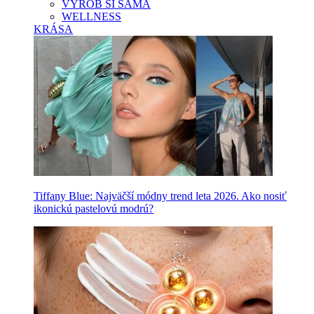
VYROB SI SAMA
WELLNESS
KRÁSA
Tiffany Blue: Najväčší módny trend leta 2026. Ako nosiť
ikonickú pastelovú modrú?