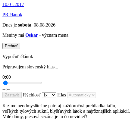
10.01.2017
PR článok
Dnes je
sobota
, 08.08.2026
Meniny má
Oskar
- význam mena
Prehrať
Vypočuť článok
Pripravujem slovenský hlas...
0:00
--:--
Rýchlosť
Hlas
Zastaviť
K zime neodmysliteľne patrí aj každoročná prehliadka taftu,
veľkých tylových sukní, blyšťavých látok a najrôznejších aplikácií.
Milé dámy, plesová sezóna je tu čo nevidieť!