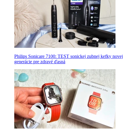
Philips Sonicare 7100: TEST sonickej zubnej kefky novej
generácie pre zdravé ďasná