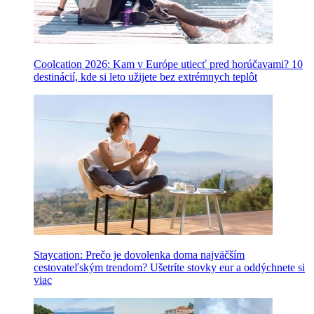
Coolcation 2026: Kam v Európe utiecť pred horúčavami? 10
destinácií, kde si leto užijete bez extrémnych teplôt
Staycation: Prečo je dovolenka doma najväčším
cestovateľským trendom? Ušetríte stovky eur a oddýchnete si
viac