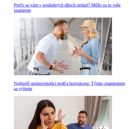
Prečo sa vám v posledných dňoch nedarí? Môže za to vaše
znamenie
Najhorší spolucestujúci podľa horoskopu: Týmto znameniam
sa vyhnite