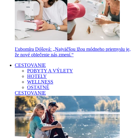
Ľubomíra Dóšová: „Najväčšou lžou módneho priemyslu je,
že nové oblečenie nás zmení.“
CESTOVANIE
POBYTY A VÝLETY
HOTELY
WELLNESS
OSTATNÉ
CESTOVANIE