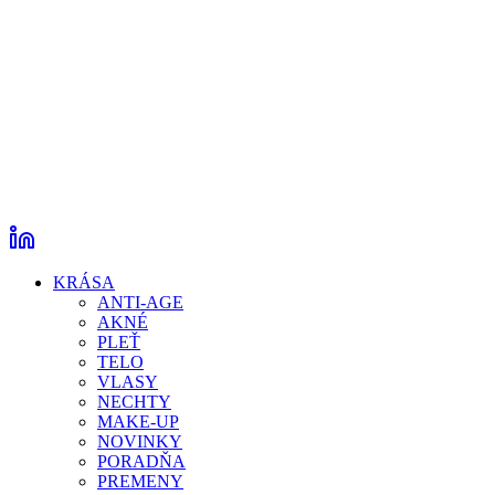
KRÁSA
ANTI-AGE
AKNÉ
PLEŤ
TELO
VLASY
NECHTY
MAKE-UP
NOVINKY
PORADŇA
PREMENY