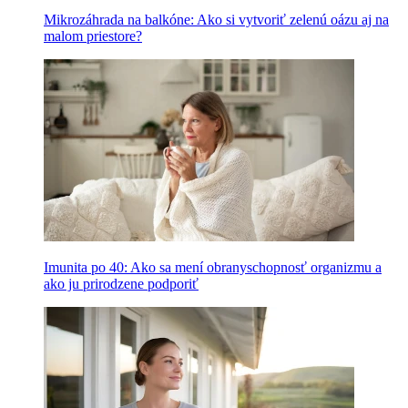
Mikrozáhrada na balkóne: Ako si vytvoriť zelenú oázu aj na
malom priestore?
Imunita po 40: Ako sa mení obranyschopnosť organizmu a
ako ju prirodzene podporiť