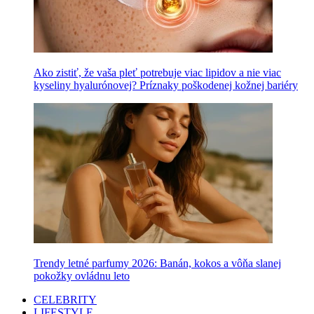
Ako zistiť, že vaša pleť potrebuje viac lipidov a nie viac
kyseliny hyalurónovej? Príznaky poškodenej kožnej bariéry
Trendy letné parfumy 2026: Banán, kokos a vôňa slanej
pokožky ovládnu leto
CELEBRITY
LIFESTYLE