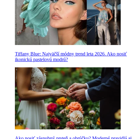
Tiffany Blue: Najväčší módny trend leta 2026. Ako nosiť
ikonickú pastelovú modrú?
Ako nosiť zásnubný prsteň a obrúčku? Moderné pravidlá aj