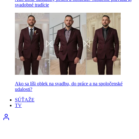
svadobné tradície
Ako sa líši oblek na svadbu, do práce a na spoločenské
udalosti?
SÚŤAŽE
TV