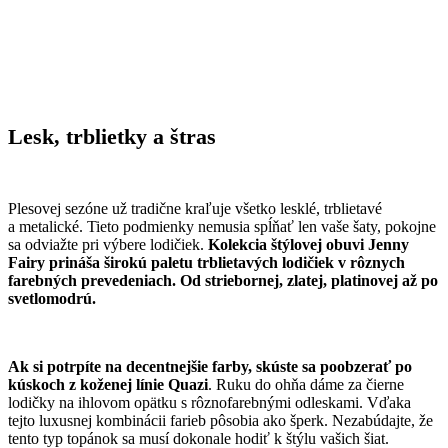
Lesk, trblietky a štras
Plesovej sezóne už tradične kraľuje všetko lesklé, trblietavé
a metalické. Tieto podmienky nemusia spĺňať len vaše šaty, pokojne
sa odviažte pri výbere lodičiek.
Kolekcia štýlovej obuvi Jenny
Fairy prináša širokú paletu trblietavých lodičiek v rôznych
farebných prevedeniach. Od striebornej, zlatej, platinovej až po
svetlomodrú.
Ak si potrpíte na decentnejšie farby, skúste sa poobzerať po
kúskoch z koženej línie Quazi
. Ruku do ohňa dáme za čierne
lodičky na ihlovom opätku s rôznofarebnými odleskami. Vďaka
tejto luxusnej kombinácii farieb pôsobia ako šperk. Nezabúdajte, že
tento typ topánok sa musí dokonale hodiť k štýlu vašich šiat.