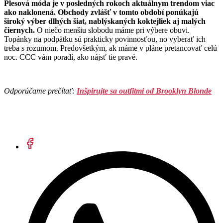
Plesová móda je v posledných rokoch aktuálnym trendom viac
ako naklonená. Obchody zvlášť v tomto období ponúkajú
široký výber dlhých šiat, nablýskaných koktejliek aj malých
čiernych.
O niečo menšiu slobodu máme pri výbere obuvi.
Topánky na podpätku sú prakticky povinnosťou, no vyberať ich
treba s rozumom. Predovšetkým, ak máme v pláne pretancovať celú
noc. CCC vám poradí, ako nájsť tie pravé.
Odporúčame prečítať:
Inšpirujte sa outfitmi od Brooklyn Blonde