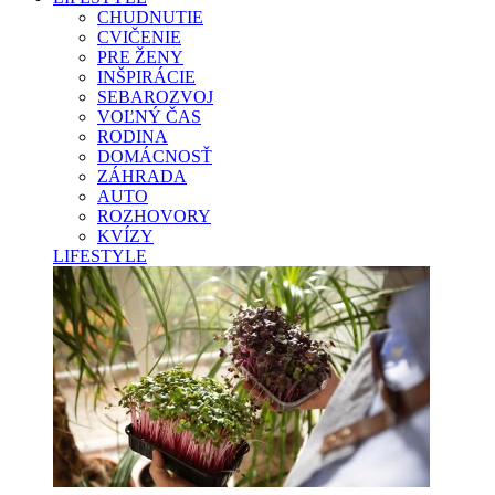
CHUDNUTIE
CVIČENIE
PRE ŽENY
INŠPIRÁCIE
SEBAROZVOJ
VOĽNÝ ČAS
RODINA
DOMÁCNOSŤ
ZÁHRADA
AUTO
ROZHOVORY
KVÍZY
LIFESTYLE