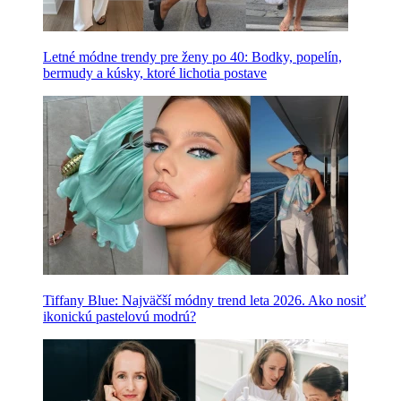
Letné módne trendy pre ženy po 40: Bodky, popelín,
bermudy a kúsky, ktoré lichotia postave
Tiffany Blue: Najväčší módny trend leta 2026. Ako nosiť
ikonickú pastelovú modrú?