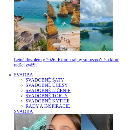
Letné dovolenky 2026: Ktoré krajiny sú bezpečné a ktoré
radšej zvážiť
SVADBA
SVADOBNÉ ŠATY
SVADOBNÉ ÚČESY
SVADOBNÉ LÍČENIE
SVADOBNÉ TORTY
SVADOBNÉ KYTICE
RADY A INŠPIRÁCIE
SVADBA