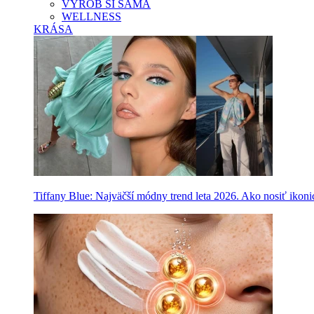
VYROB SI SAMA
WELLNESS
KRÁSA
Tiffany Blue: Najväčší módny trend leta 2026. Ako nosiť ikon