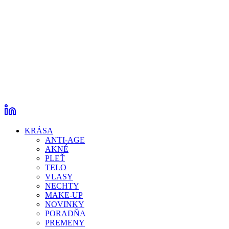
KRÁSA
ANTI-AGE
AKNÉ
PLEŤ
TELO
VLASY
NECHTY
MAKE-UP
NOVINKY
PORADŇA
PREMENY