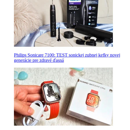
Philips Sonicare 7100: TEST sonickej zubnej kefky novej
generácie pre zdravé ďasná