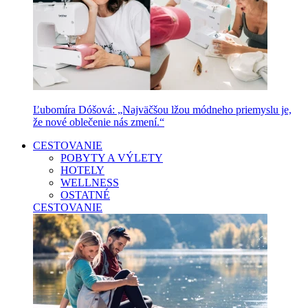
Ľubomíra Dóšová: „Najväčšou lžou módneho priemyslu je,
že nové oblečenie nás zmení.“
CESTOVANIE
POBYTY A VÝLETY
HOTELY
WELLNESS
OSTATNÉ
CESTOVANIE