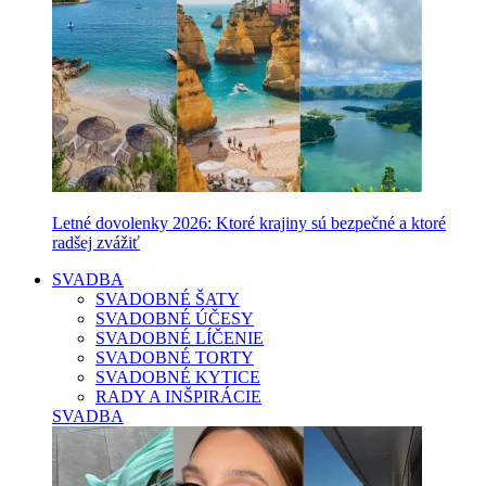
Letné dovolenky 2026: Ktoré krajiny sú bezpečné a ktoré
radšej zvážiť
SVADBA
SVADOBNÉ ŠATY
SVADOBNÉ ÚČESY
SVADOBNÉ LÍČENIE
SVADOBNÉ TORTY
SVADOBNÉ KYTICE
RADY A INŠPIRÁCIE
SVADBA