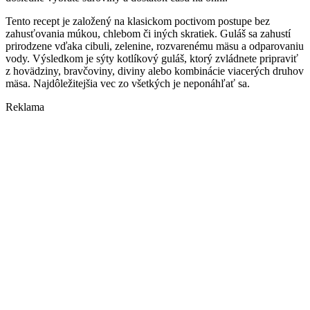
Tento recept je založený na klasickom poctivom postupe bez
zahusťovania múkou, chlebom či iných skratiek. Guláš sa zahustí
prirodzene vďaka cibuli, zelenine, rozvarenému mäsu a odparovaniu
vody. Výsledkom je sýty kotlíkový guláš, ktorý zvládnete pripraviť
z hovädziny, bravčoviny, diviny alebo kombinácie viacerých druhov
mäsa. Najdôležitejšia vec zo všetkých je neponáhľať sa.
Reklama