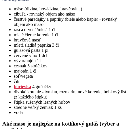
mäso (divina, hovädzina, bravčovina)
cibuľa - rovnaký objem ako mäso
čerstvé paradajky a papriky (biele alebo kapie) - rovnaký
objem ako mäso
rasca drvená/mletá 1 čl
mleté čierne korenie 1 čl
bravčová masť
mletá sladká paprika 3 čl
gulášová pasta 1 pl
červené víno 1 dcl
vývar/bujón 1 l
cesnak 5 strúčikov
majorán 1 čl
soľ/vegeta
čili
borievka
4 guľôčky
divoké korenie - tymian, rozmarín, nové korenie, bobkový list
(z každého štipku)
štipka sušených lesných hríbov
stredne veľký zemiak 1 ks
voda
Aké mäso je najlepšie na kotlíkový guláš (výber a