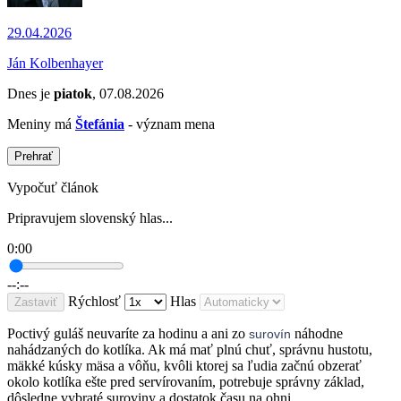
29.04.2026
Ján Kolbenhayer
Dnes je
piatok
, 07.08.2026
Meniny má
Štefánia
- význam mena
Prehrať
Vypočuť článok
Pripravujem slovenský hlas...
0:00
--:--
Rýchlosť
Hlas
Zastaviť
Poctivý guláš neuvaríte za hodinu a ani zo
náhodne
surovín
nahádzaných do kotlíka. Ak má mať plnú chuť, správnu hustotu,
mäkké kúsky mäsa a vôňu, kvôli ktorej sa ľudia začnú obzerať
okolo kotlíka ešte pred servírovaním, potrebuje správny základ,
dôsledne vybraté suroviny a dostatok času na ohni.