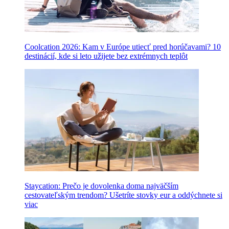
Coolcation 2026: Kam v Európe utiecť pred horúčavami? 10
destinácií, kde si leto užijete bez extrémnych teplôt
Staycation: Prečo je dovolenka doma najväčším
cestovateľským trendom? Ušetríte stovky eur a oddýchnete si
viac