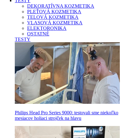
TESTY
DEKORATÍVNA KOZMETIKA
PLEŤOVÁ KOZMETIKA
TELOVÁ KOZMETIKA
VLASOVÁ KOZMETIKA
ELEKTORONIKA
OSTATNÉ
TESTY
Philips Head Pro Series 9000: testovali sme niekoľko
mesiacov holiaci strojček na hlavu