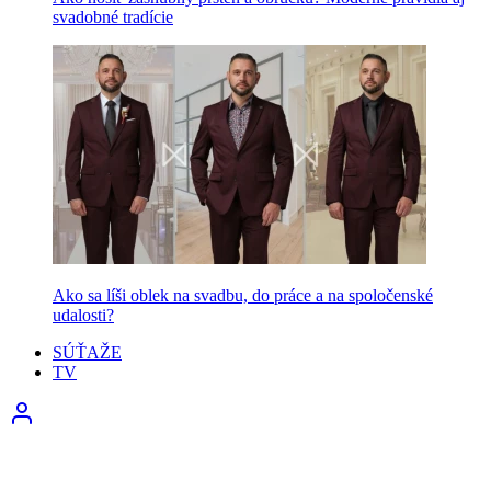
svadobné tradície
Ako sa líši oblek na svadbu, do práce a na spoločenské
udalosti?
SÚŤAŽE
TV