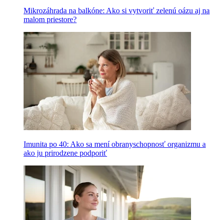
Mikrozáhrada na balkóne: Ako si vytvoriť zelenú oázu aj na
malom priestore?
Imunita po 40: Ako sa mení obranyschopnosť organizmu a
ako ju prirodzene podporiť