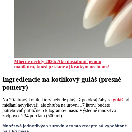
Mliečne nechty 2026: Ako dosiahnuť jemnú
manikúru, ktorá pristane aj krátkym nechtom?
Ingrediencie na kotlíkový guláš (presné
pomery)
Na 20-litrový kotlík, ktorý nebude plný až po okraj (aby sa
guláš
pri
miešaní nevylieval), ale zhruba na úrovni 17 litrov, budete
potrebovať približne 5 kilogramov mäsa. Výsledné množstvo
zodpovedá 34 porciám (500 ml).
Množstvá jednotlivých surovín v tomto recepte sú vypočítané
na 1 kg mäsa.