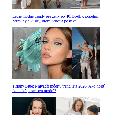
Letné módne trendy pre ženy po 40: Bodky, popelín,
bermudy a kúsky, ktoré lichotia postave
Tiffany Blue: Najväčší módny trend leta 2026. Ako nosiť
ikonickú pastelovú modrú?