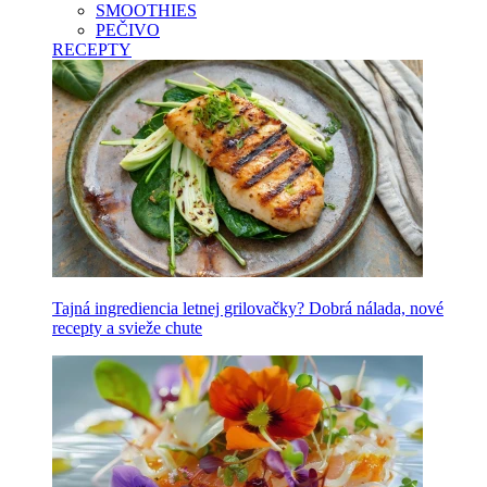
SMOOTHIES
PEČIVO
RECEPTY
Tajná ingrediencia letnej grilovačky? Dobrá nálada, nové
recepty a svieže chute