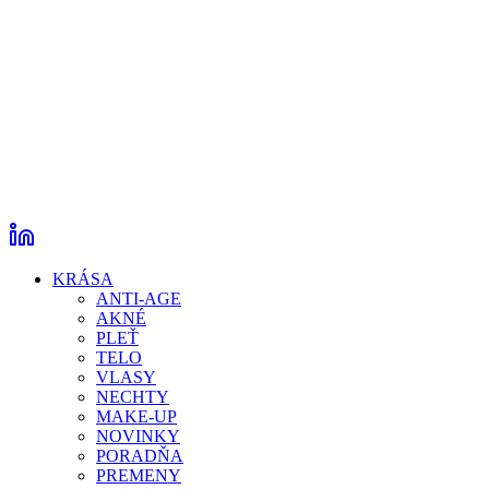
KRÁSA
ANTI-AGE
AKNÉ
PLEŤ
TELO
VLASY
NECHTY
MAKE-UP
NOVINKY
PORADŇA
PREMENY