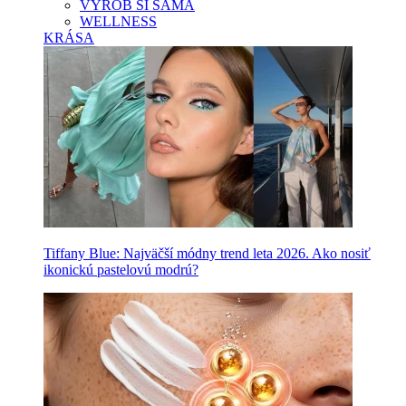
VYROB SI SAMA
WELLNESS
KRÁSA
Tiffany Blue: Najväčší módny trend leta 2026. Ako nosiť
ikonickú pastelovú modrú?