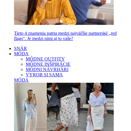
Tieto 4 znamenia patria medzi najväčšie partnerské „red
flags“. Je medzi nimi aj to vaše?
SNÁR
MÓDA
MÓDNE OUTFITY
MÓDNE INŠPIRÁCIE
MÓDNI NÁVRHÁRI
VYROB SI SAMA
MÓDA