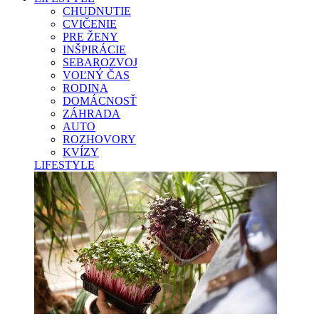
CHUDNUTIE
CVIČENIE
PRE ŽENY
INŠPIRÁCIE
SEBAROZVOJ
VOĽNÝ ČAS
RODINA
DOMÁCNOSŤ
ZÁHRADA
AUTO
ROZHOVORY
KVÍZY
LIFESTYLE