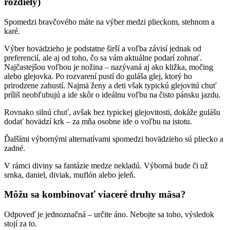
rozdiely)
Spomedzi bravčového máte na výber medzi plieckom, stehnom a
karé.
Výber hovädzieho je podstatne širší a voľba závisí jednak od
preferencií, ale aj od toho, čo sa vám aktuálne podarí zohnať.
Najčastejšou voľbou je nožina – nazývaná aj ako kližka, močing
alebo glejovka. Po rozvarení pustí do guláša glej, ktorý ho
prirodzene zahustí. Najmä ženy a deti však typickú glejovitú chuť
príliš neobľubujú a ide skôr o ideálnu voľbu na čisto pánsku jazdu.
Rovnako silnú chuť, avšak bez typickej glejovitosti, dokáže gulášu
dodať hovädzí krk – za mňa osobne ide o voľbu na istotu.
Ďalšími výbornými alternatívami spomedzi hovädzieho sú pliecko a
zadné.
V rámci diviny sa fantázie medze nekladú. Výborná bude či už
srnka, daniel, diviak, muflón alebo jeleň.
Môžu sa kombinovať viaceré druhy mäsa?
Odpoveď je jednoznačná – určite áno. Nebojte sa toho, výsledok
stojí za to.