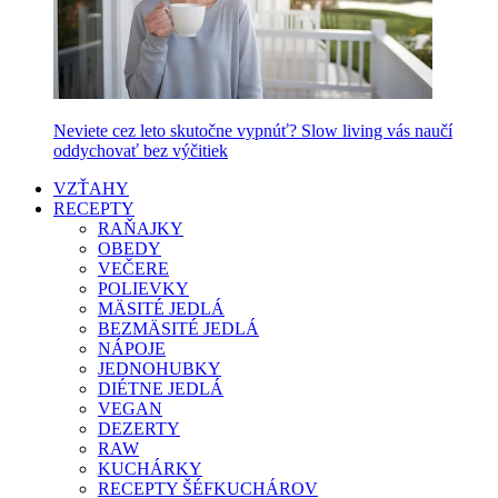
Neviete cez leto skutočne vypnúť? Slow living vás naučí
oddychovať bez výčitiek
VZŤAHY
RECEPTY
RAŇAJKY
OBEDY
VEČERE
POLIEVKY
MÄSITÉ JEDLÁ
BEZMÄSITÉ JEDLÁ
NÁPOJE
JEDNOHUBKY
DIÉTNE JEDLÁ
VEGAN
DEZERTY
RAW
KUCHÁRKY
RECEPTY ŠÉFKUCHÁROV