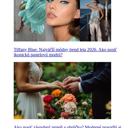
Tiffany Blue: Najväčší módny trend leta 2026. Ako nosiť
ikonickú pastelovú modrú?
Ako nosiť zásnubný prsteň a obrúčku? Moderné pravidlá aj