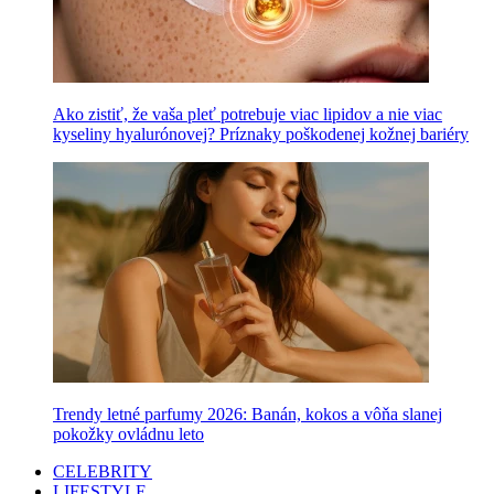
Ako zistiť, že vaša pleť potrebuje viac lipidov a nie viac
kyseliny hyalurónovej? Príznaky poškodenej kožnej bariéry
Trendy letné parfumy 2026: Banán, kokos a vôňa slanej
pokožky ovládnu leto
CELEBRITY
LIFESTYLE