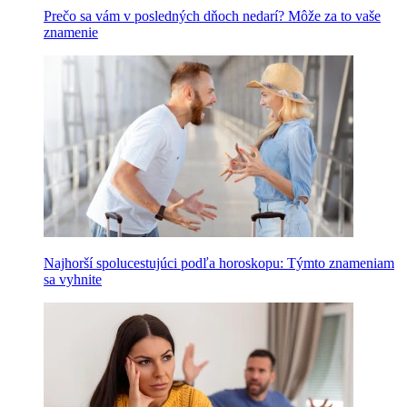
Prečo sa vám v posledných dňoch nedarí? Môže za to vaše
znamenie
Najhorší spolucestujúci podľa horoskopu: Týmto znameniam
sa vyhnite