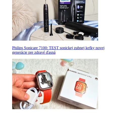
Philips Sonicare 7100: TEST sonickej zubnej kefky novej
generácie pre zdravé ďasná