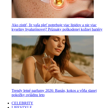
Ako zistiť, že vaša pleť potrebuje viac lipidov a nie viac
kyseliny hyalurónovej? Príznaky poškodenej kožnej bariéry
Trendy letné parfumy 2026: Banán, kokos a vôňa slanej
pokožky ovládnu leto
CELEBRITY
LIFESTYLE