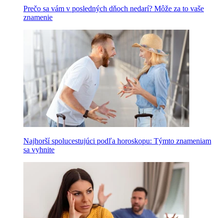
Prečo sa vám v posledných dňoch nedarí? Môže za to vaše
znamenie
Najhorší spolucestujúci podľa horoskopu: Týmto znameniam
sa vyhnite