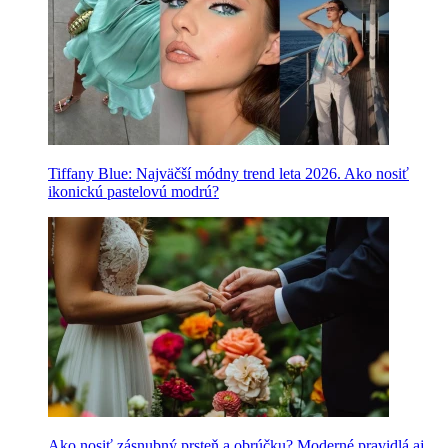
Tiffany Blue: Najväčší módny trend leta 2026. Ako nosiť
ikonickú pastelovú modrú?
Ako nosiť zásnubný prsteň a obrúčku? Moderné pravidlá aj