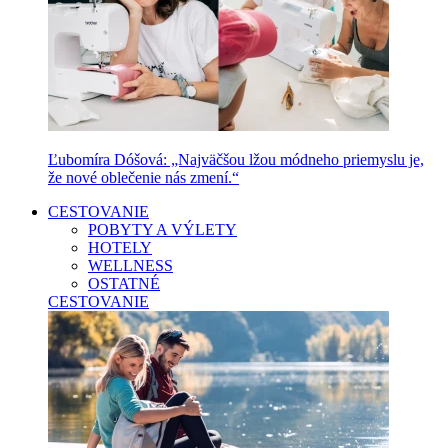
Ľubomíra Dóšová: „Najväčšou lžou módneho priemyslu je,
že nové oblečenie nás zmení.“
CESTOVANIE
POBYTY A VÝLETY
HOTELY
WELLNESS
OSTATNÉ
CESTOVANIE