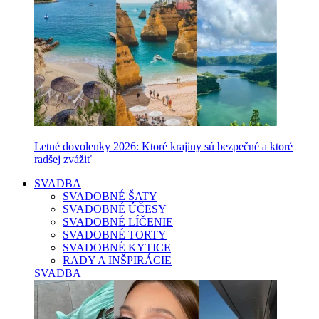
Letné dovolenky 2026: Ktoré krajiny sú bezpečné a ktoré
radšej zvážiť
SVADBA
SVADOBNÉ ŠATY
SVADOBNÉ ÚČESY
SVADOBNÉ LÍČENIE
SVADOBNÉ TORTY
SVADOBNÉ KYTICE
RADY A INŠPIRÁCIE
SVADBA