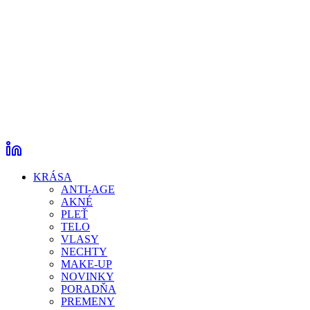
KRÁSA
ANTI-AGE
AKNÉ
PLEŤ
TELO
VLASY
NECHTY
MAKE-UP
NOVINKY
PORADŇA
PREMENY