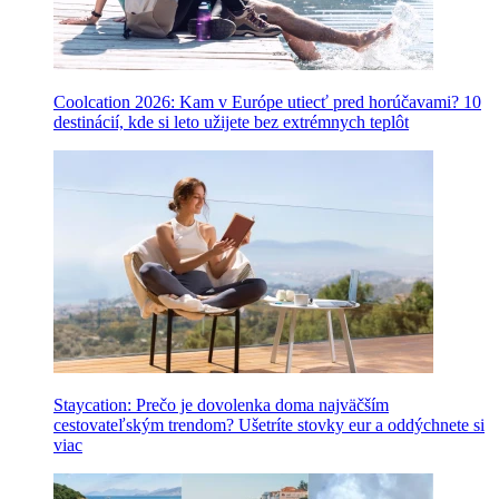
Coolcation 2026: Kam v Európe utiecť pred horúčavami? 10
destinácií, kde si leto užijete bez extrémnych teplôt
Staycation: Prečo je dovolenka doma najväčším
cestovateľským trendom? Ušetríte stovky eur a oddýchnete si
viac