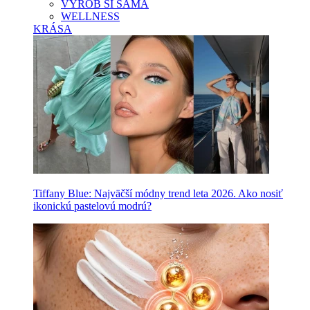
VYROB SI SAMA
WELLNESS
KRÁSA
Tiffany Blue: Najväčší módny trend leta 2026. Ako nosiť
ikonickú pastelovú modrú?