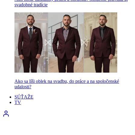
svadobné tradície
Ako sa líši oblek na svadbu, do práce a na spoločenské
udalosti?
SÚŤAŽE
TV