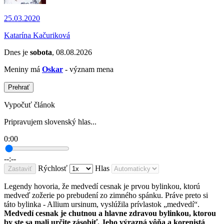
25.03.2020
Katarína Kačuriková
Dnes je
sobota
, 08.08.2026
Meniny má
Oskar
- význam mena
Prehrať
Vypočuť článok
Pripravujem slovenský hlas...
0:00
--:--
Rýchlosť
Hlas
Zastaviť
Legendy hovoria, že medvedí cesnak je prvou bylinkou, ktorú
medveď zožerie po prebudení zo zimného spánku. Práve preto si
táto bylinka - Allium ursinum, vyslúžila prívlastok „medvedí“.
Medvedí cesnak je chutnou a hlavne zdravou bylinkou, ktorou
by ste sa mali určite zásobiť. Jeho výrazná vôňa a korenistá