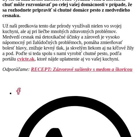
chuť môže rozvoniavať po celej vašej domácnosti v prípade, že
sa rozhodnete pripraviť si chutné domáce pesto z medvedieho
cesnaku.
Už naši predkovia tento dar prírody využívali nielen vo svojej
kuchyni, ale aj pri liečbe mnohých zdravotných problémov.
Medvedí cesnak má detoxikačné účinky a zároveň je vysoko
nápomocný pri žalúdočných problémoch, pomáha zmierňovať
bolesť hlavy, znižuje krvný tlak, ja skvelým liekom aj na kŕčové žily
a pod. Poďte si teda spolu s nami vyrobiť chutné pesto, podľa
portálu
cvicte.sk
, ktoré nájde uplatnenie aj vo vašej kuchyni.
Odporúčame:
RECEPT: Zázvorové sušienky s medom a škoricou