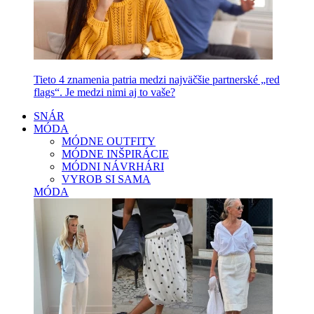
Tieto 4 znamenia patria medzi najväčšie partnerské „red
flags“. Je medzi nimi aj to vaše?
SNÁR
MÓDA
MÓDNE OUTFITY
MÓDNE INŠPIRÁCIE
MÓDNI NÁVRHÁRI
VYROB SI SAMA
MÓDA