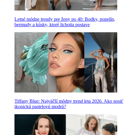
Letné módne trendy pre ženy po 40: Bodky, popelín,
bermudy a kúsky, ktoré lichotia postave
Tiffany Blue: Najväčší módny trend leta 2026. Ako nosiť
ikonickú pastelovú modrú?