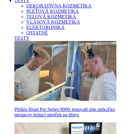
TESTY
DEKORATÍVNA KOZMETIKA
PLEŤOVÁ KOZMETIKA
TELOVÁ KOZMETIKA
VLASOVÁ KOZMETIKA
ELEKTORONIKA
OSTATNÉ
TESTY
Philips Head Pro Series 9000: testovali sme niekoľko
mesiacov holiaci strojček na hlavu