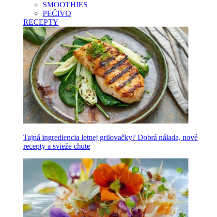
SMOOTHIES
PEČIVO
RECEPTY
Tajná ingrediencia letnej grilovačky? Dobrá nálada, nové
recepty a svieže chute