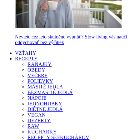
Neviete cez leto skutočne vypnúť? Slow living vás naučí
oddychovať bez výčitiek
VZŤAHY
RECEPTY
RAŇAJKY
OBEDY
VEČERE
POLIEVKY
MÄSITÉ JEDLÁ
BEZMÄSITÉ JEDLÁ
NÁPOJE
JEDNOHUBKY
DIÉTNE JEDLÁ
VEGAN
DEZERTY
RAW
KUCHÁRKY
RECEPTY ŠÉFKUCHÁROV