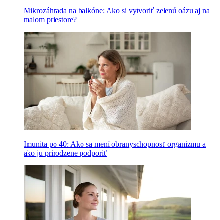
Mikrozáhrada na balkóne: Ako si vytvoriť zelenú oázu aj na
malom priestore?
Imunita po 40: Ako sa mení obranyschopnosť organizmu a
ako ju prirodzene podporiť