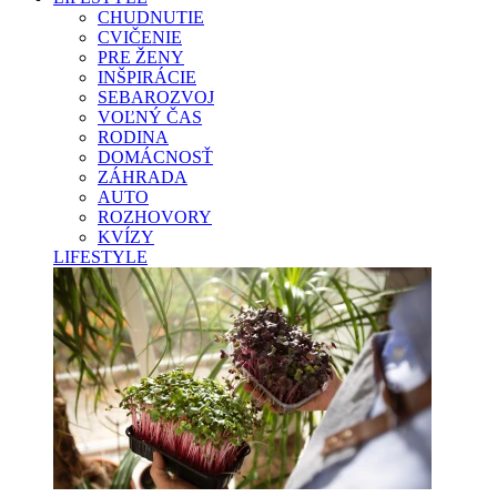
CHUDNUTIE
CVIČENIE
PRE ŽENY
INŠPIRÁCIE
SEBAROZVOJ
VOĽNÝ ČAS
RODINA
DOMÁCNOSŤ
ZÁHRADA
AUTO
ROZHOVORY
KVÍZY
LIFESTYLE