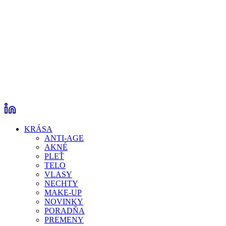
KRÁSA
ANTI-AGE
AKNÉ
PLEŤ
TELO
VLASY
NECHTY
MAKE-UP
NOVINKY
PORADŇA
PREMENY