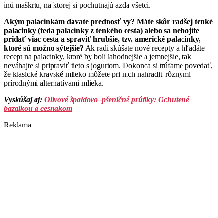
inú maškrtu, na ktorej si pochutnajú azda všetci.
Akým palacinkám dávate prednosť vy? Máte skôr radšej tenké
palacinky (teda palacinky z tenkého cesta) alebo sa nebojíte
pridať viac cesta a spraviť hrubšie, tzv. americké palacinky,
ktoré sú možno sýtejšie?
Ak radi skúšate nové recepty a hľadáte
recept na palacinky, ktoré by boli lahodnejšie a jemnejšie, tak
neváhajte si pripraviť tieto s jogurtom. Dokonca si trúfame povedať,
že klasické kravské mlieko môžete pri nich nahradiť rôznymi
prírodnými alternatívami mlieka.
Vyskúšaj aj:
Olivové špaldovo–pšeničné prútiky: Ochutené
bazalkou a cesnakom
Reklama