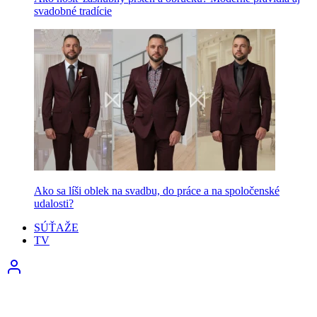
svadobné tradície
Ako sa líši oblek na svadbu, do práce a na spoločenské
udalosti?
SÚŤAŽE
TV