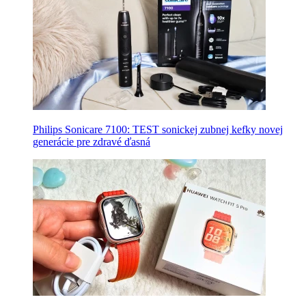
Philips Sonicare 7100: TEST sonickej zubnej kefky novej
generácie pre zdravé ďasná