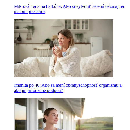
Mikrozáhrada na balkóne: Ako si vytvoriť zelenú oázu aj na
malom priestore?
Imunita po 40: Ako sa mení obranyschopnosť organizmu a
ako ju prirodzene podporiť