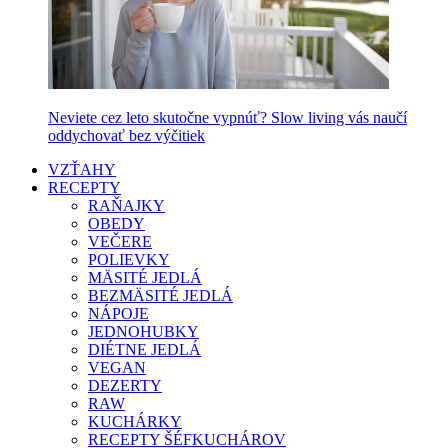
Neviete cez leto skutočne vypnúť? Slow living vás naučí
oddychovať bez výčitiek
VZŤAHY
RECEPTY
RAŇAJKY
OBEDY
VEČERE
POLIEVKY
MÄSITÉ JEDLÁ
BEZMÄSITÉ JEDLÁ
NÁPOJE
JEDNOHUBKY
DIÉTNE JEDLÁ
VEGAN
DEZERTY
RAW
KUCHÁRKY
RECEPTY ŠÉFKUCHÁROV