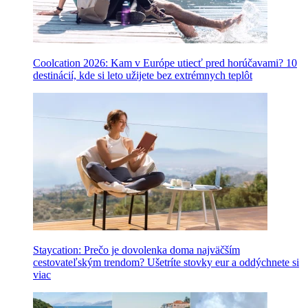
Coolcation 2026: Kam v Európe utiecť pred horúčavami? 10
destinácií, kde si leto užijete bez extrémnych teplôt
Staycation: Prečo je dovolenka doma najväčším
cestovateľským trendom? Ušetríte stovky eur a oddýchnete si
viac