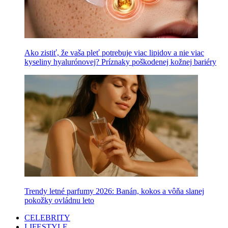
Ako zistiť, že vaša pleť potrebuje viac lipidov a nie viac
kyseliny hyalurónovej? Príznaky poškodenej kožnej bariéry
Trendy letné parfumy 2026: Banán, kokos a vôňa slanej
pokožky ovládnu leto
CELEBRITY
LIFESTYLE