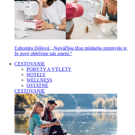
Ľubomíra Dóšová: „Najväčšou lžou módneho priemyslu je,
že nové oblečenie nás zmení.“
CESTOVANIE
POBYTY A VÝLETY
HOTELY
WELLNESS
OSTATNÉ
CESTOVANIE