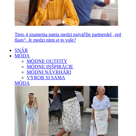
Tieto 4 znamenia patria medzi najväčšie partnerské „red
flags“. Je medzi nimi aj to vaše?
SNÁR
MÓDA
MÓDNE OUTFITY
MÓDNE INŠPIRÁCIE
MÓDNI NÁVRHÁRI
VYROB SI SAMA
MÓDA