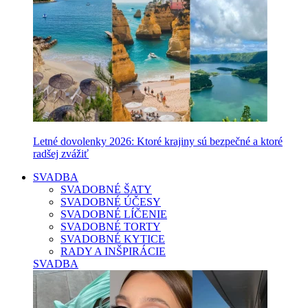
Letné dovolenky 2026: Ktoré krajiny sú bezpečné a ktoré
radšej zvážiť
SVADBA
SVADOBNÉ ŠATY
SVADOBNÉ ÚČESY
SVADOBNÉ LÍČENIE
SVADOBNÉ TORTY
SVADOBNÉ KYTICE
RADY A INŠPIRÁCIE
SVADBA