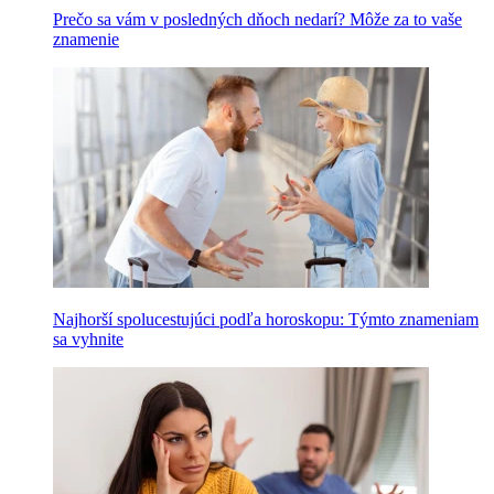
Prečo sa vám v posledných dňoch nedarí? Môže za to vaše
znamenie
Najhorší spolucestujúci podľa horoskopu: Týmto znameniam
sa vyhnite