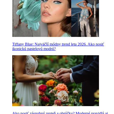
Tiffany Blue: Najväčší módny trend leta 2026. Ako nosiť
ikonickú pastelovú modrú?
Ako nosiť zásnubný prsteň a obrúčku? Moderné pravidlá aj