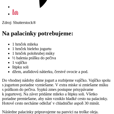
Zdroj: Shutterstock®
Na palacinky potrebujeme:
1 hrnček mlieka
1 hrnček bieleho jogurtu
1 hrnček polohrubej múky
½ balenia prášku do pečiva
1 vajíčko
štipku soli
džem, arašidovú nátierku, čerstvé ovocie a pod.
Do vhodnej nádoby dáme jogurt a rozbijeme vajíčko. Vajíčko spolu
s jogurtom poriadne vymiešame. V extra miske si zmiešame múku
s práškom do pečiva. Sypkú zmes postupne prisypávame
k jogurtovej. Na záver pridáme mlieko a štipku soli. Všetko
poriadne premiešame, aby nám vzniklo hladké cesto na palacinky.
Hotové cesto necháme odležať v chladničke aspoň 30 minút.
Následne palacinky pripravujeme na panvici na troške oleja.