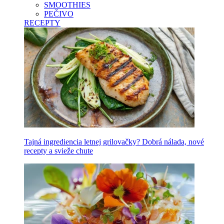
SMOOTHIES
PEČIVO
RECEPTY
Tajná ingrediencia letnej grilovačky? Dobrá nálada, nové
recepty a svieže chute