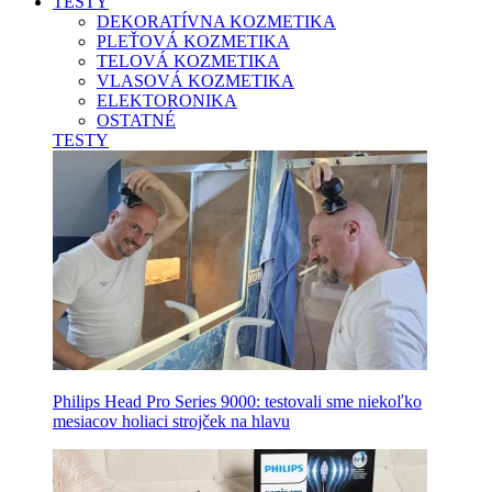
TESTY
DEKORATÍVNA KOZMETIKA
PLEŤOVÁ KOZMETIKA
TELOVÁ KOZMETIKA
VLASOVÁ KOZMETIKA
ELEKTORONIKA
OSTATNÉ
TESTY
Philips Head Pro Series 9000: testovali sme niekoľko
mesiacov holiaci strojček na hlavu