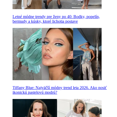
Letné módne trendy pre ženy po 40: Bodky, popelín,
bermudy a kúsky, ktoré lichotia postave
Tiffany Blue: Najväčší módny trend leta 2026. Ako nosiť
ikonickú pastelovú modrú?