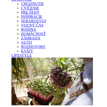
CHUDNUTIE
CVIČENIE
PRE ŽENY
INŠPIRÁCIE
SEBAROZVOJ
VOĽNÝ ČAS
RODINA
DOMÁCNOSŤ
ZÁHRADA
AUTO
ROZHOVORY
KVÍZY
LIFESTYLE