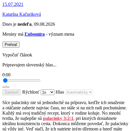
15.07.2021
Katarína Kačuriková
Dnes je
nedeľa
, 09.08.2026
Meniny má
Ľubomíra
- význam mena
Prehrať
Vypočuť článok
Pripravujem slovenský hlas...
0:00
--:--
Rýchlosť
Hlas
Zastaviť
Síce palacinky nie sú jednoduché na prípravu, keďže ich smaženie
a otáčanie zaberie najviac času, no stále si na nich radi pochutnáme.
Každý má svoj tradičný recept, ktorý v rodine koluje. No mnohí
tvrdia, že najlepšie sú
palacinky 3:2:1
, pri ktorých dosiahnete
ideálnu konzistenciu cesta. Dokonca môžeme povedať, že palacinky
sú vždy iné. Veď stačí, že ich natriete iným džemom a hneď máte