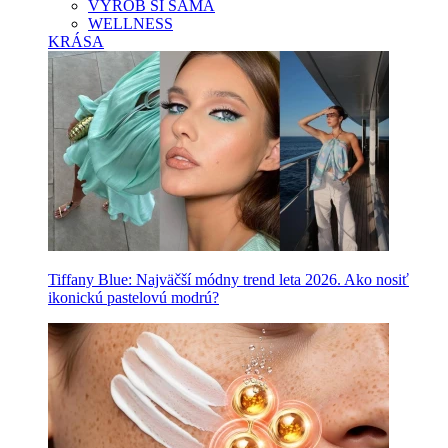
VYROB SI SAMA
WELLNESS
KRÁSA
Tiffany Blue: Najväčší módny trend leta 2026. Ako nosiť
ikonickú pastelovú modrú?