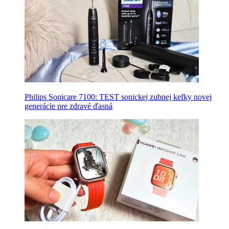
Philips Sonicare 7100: TEST sonickej zubnej kefky novej
generácie pre zdravé ďasná