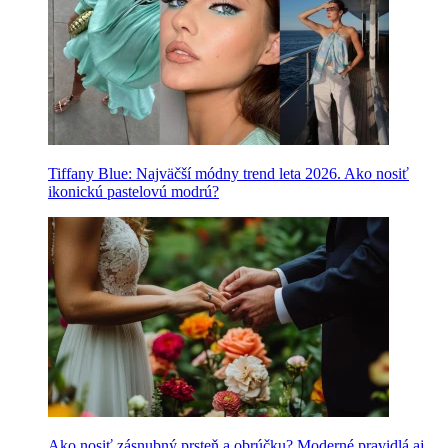
Tiffany Blue: Najväčší módny trend leta 2026. Ako nosiť
ikonickú pastelovú modrú?
Ako nosiť zásnubný prsteň a obrúčku? Moderné pravidlá aj