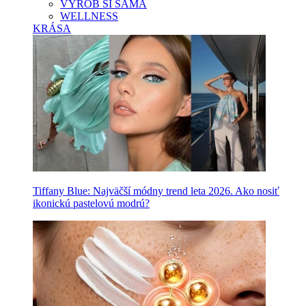
VYROB SI SAMA
WELLNESS
KRÁSA
Tiffany Blue: Najväčší módny trend leta 2026. Ako nosiť
ikonickú pastelovú modrú?