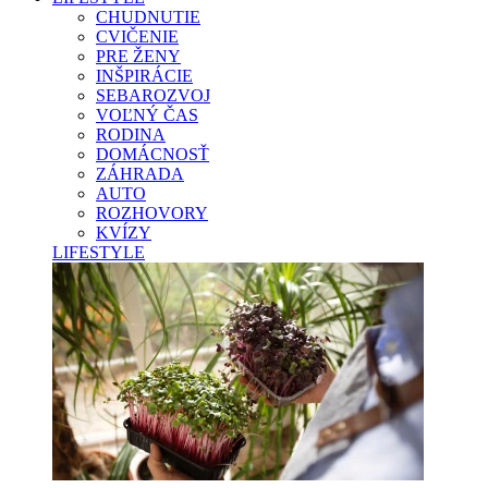
CHUDNUTIE
CVIČENIE
PRE ŽENY
INŠPIRÁCIE
SEBAROZVOJ
VOĽNÝ ČAS
RODINA
DOMÁCNOSŤ
ZÁHRADA
AUTO
ROZHOVORY
KVÍZY
LIFESTYLE