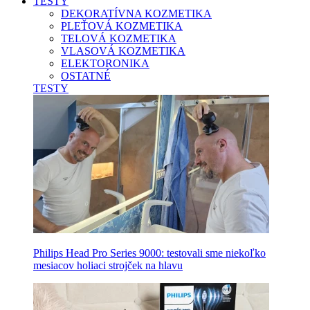
TESTY
DEKORATÍVNA KOZMETIKA
PLEŤOVÁ KOZMETIKA
TELOVÁ KOZMETIKA
VLASOVÁ KOZMETIKA
ELEKTORONIKA
OSTATNÉ
TESTY
Philips Head Pro Series 9000: testovali sme niekoľko
mesiacov holiaci strojček na hlavu