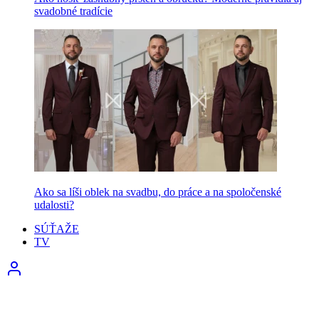
svadobné tradície
Ako sa líši oblek na svadbu, do práce a na spoločenské
udalosti?
SÚŤAŽE
TV