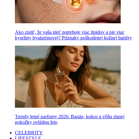
Ako zistiť, že vaša pleť potrebuje viac lipidov a nie viac
kyseliny hyalurónovej? Príznaky poškodenej kožnej bariéry
Trendy letné parfumy 2026: Banán, kokos a vôňa slanej
pokožky ovládnu leto
CELEBRITY
LIFESTYLE