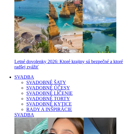
Letné dovolenky 2026: Ktoré krajiny sú bezpečné a ktoré
radšej zvážiť
SVADBA
SVADOBNÉ ŠATY
SVADOBNÉ ÚČESY
SVADOBNÉ LÍČENIE
SVADOBNÉ TORTY
SVADOBNÉ KYTICE
RADY A INŠPIRÁCIE
SVADBA