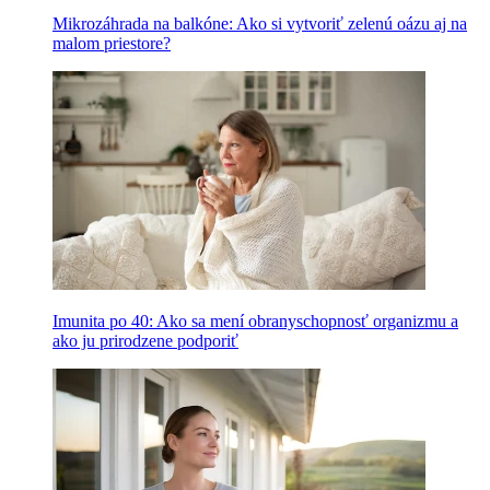
Mikrozáhrada na balkóne: Ako si vytvoriť zelenú oázu aj na
malom priestore?
Imunita po 40: Ako sa mení obranyschopnosť organizmu a
ako ju prirodzene podporiť