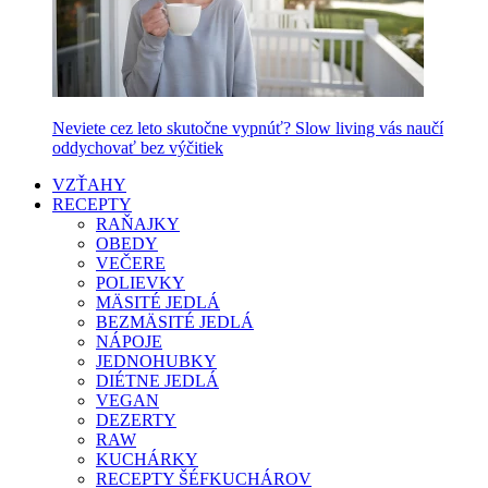
Neviete cez leto skutočne vypnúť? Slow living vás naučí
oddychovať bez výčitiek
VZŤAHY
RECEPTY
RAŇAJKY
OBEDY
VEČERE
POLIEVKY
MÄSITÉ JEDLÁ
BEZMÄSITÉ JEDLÁ
NÁPOJE
JEDNOHUBKY
DIÉTNE JEDLÁ
VEGAN
DEZERTY
RAW
KUCHÁRKY
RECEPTY ŠÉFKUCHÁROV