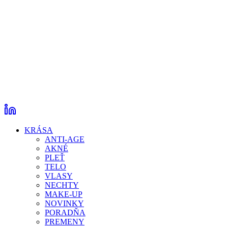
KRÁSA
ANTI-AGE
AKNÉ
PLEŤ
TELO
VLASY
NECHTY
MAKE-UP
NOVINKY
PORADŇA
PREMENY