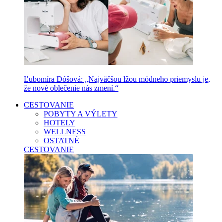
Ľubomíra Dóšová: „Najväčšou lžou módneho priemyslu je,
že nové oblečenie nás zmení.“
CESTOVANIE
POBYTY A VÝLETY
HOTELY
WELLNESS
OSTATNÉ
CESTOVANIE