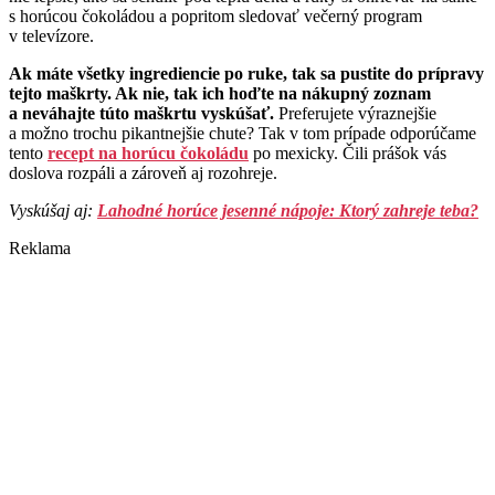
s horúcou čokoládou a popritom sledovať večerný program
v televízore.
Ak máte všetky ingrediencie po ruke, tak sa pustite do prípravy
tejto maškrty. Ak nie, tak ich hoďte na nákupný zoznam
a neváhajte túto maškrtu vyskúšať.
Preferujete výraznejšie
a možno trochu pikantnejšie chute? Tak v tom prípade odporúčame
tento
recept na horúcu čokoládu
po mexicky. Čili prášok vás
doslova rozpáli a zároveň aj rozohreje.
Vyskúšaj aj:
Lahodné horúce jesenné nápoje: Ktorý zahreje teba?
Reklama