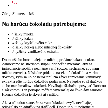
Zdroj: Shutterstock®
Na horúcu čokoládu potrebujeme:
4 šálky mlieka
¼ šálky kakaa
¼ šálky kryštálového cukru
½ šálky horkej alebo mliečnej čokolády
¼ lyžičky vanilkového extraktu
Do menšieho hrnca nalejeme mlieko, pridáme kakao a cukor.
Zahrievame na strednom stupni, priebežne miešame, aby sa
ingrediencie spojili a necháme variť (pozor, nechceme, aby nám
mlieko zovrelo). Následne pridáme nasekanú čokoládu a varíme
dovtedy, kým sa úplne neroztopí. Na záver zamiešame vanilkový
extrakt a ešte horúcu čokoládu podávame. Najlepšie so šľahačkou
alebo marshmallow cukríkmi. Neváhajte šľahačku posypať škoricou
a zázvorom. Ten pokojne môžete vmiešať aj do čokolády samotnej.
Horúca čokoláda je skvelá aj s mätou.
Ak sa náhodou stane, že sa vám čokoláda zvýši, neváhajte ju
odložiť do chladničky na ďalší deň. Doprajte si ju pokojne aj