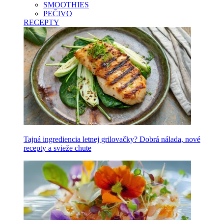
SMOOTHIES
PEČIVO
RECEPTY
Tajná ingrediencia letnej grilovačky? Dobrá nálada, nové
recepty a svieže chute