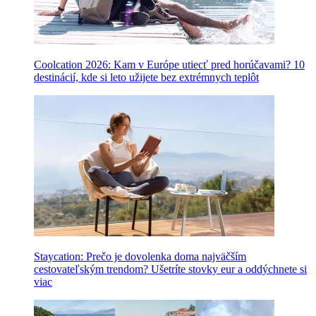
Coolcation 2026: Kam v Európe utiecť pred horúčavami? 10
destinácií, kde si leto užijete bez extrémnych teplôt
Staycation: Prečo je dovolenka doma najväčším
cestovateľským trendom? Ušetríte stovky eur a oddýchnete si
viac