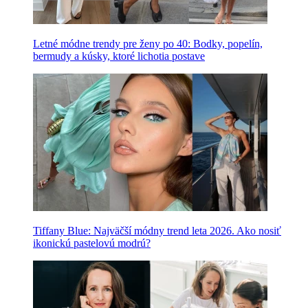
Letné módne trendy pre ženy po 40: Bodky, popelín,
bermudy a kúsky, ktoré lichotia postave
Tiffany Blue: Najväčší módny trend leta 2026. Ako nosiť
ikonickú pastelovú modrú?