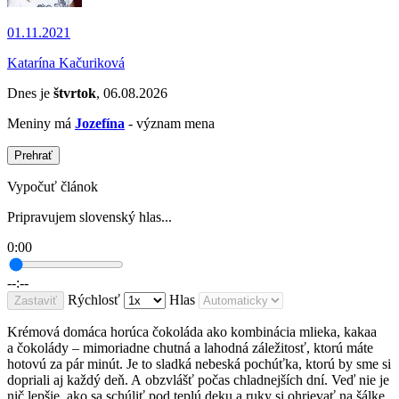
01.11.2021
Katarína Kačuriková
Dnes je
štvrtok
, 06.08.2026
Meniny má
Jozefína
- význam mena
Prehrať
Vypočuť článok
Pripravujem slovenský hlas...
0:00
--:--
Rýchlosť
Hlas
Zastaviť
Krémová domáca horúca čokoláda ako kombinácia mlieka, kakaa
a čokolády – mimoriadne chutná a lahodná záležitosť, ktorú máte
hotovú za pár minút. Je to sladká nebeská pochúťka, ktorú by sme si
dopriali aj každý deň. A obzvlášť počas chladnejších dní. Veď nie je
nič lepšie, ako sa schúliť pod teplú deku a ruky si ohrievať na šálke