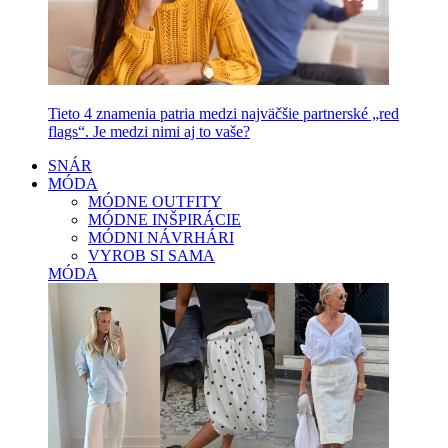
Tieto 4 znamenia patria medzi najväčšie partnerské „red
flags“. Je medzi nimi aj to vaše?
SNÁR
MÓDA
MÓDNE OUTFITY
MÓDNE INŠPIRÁCIE
MÓDNI NÁVRHÁRI
VYROB SI SAMA
MÓDA