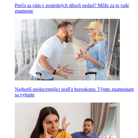
Prečo sa vám v posledných dňoch nedarí? Môže za to vaše
znamenie
Najhorší spolucestujúci podľa horoskopu: Týmto znameniam
sa vyhnite