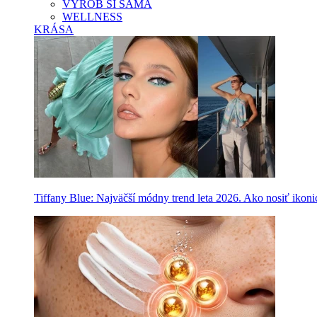
VYROB SI SAMA
WELLNESS
KRÁSA
Tiffany Blue: Najväčší módny trend leta 2026. Ako nosiť ikon