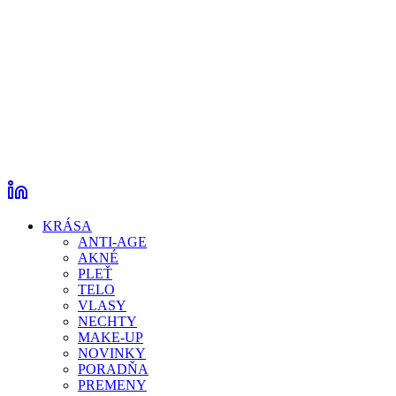
KRÁSA
ANTI-AGE
AKNÉ
PLEŤ
TELO
VLASY
NECHTY
MAKE-UP
NOVINKY
PORADŇA
PREMENY