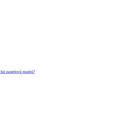
ickú pastelovú modrú?