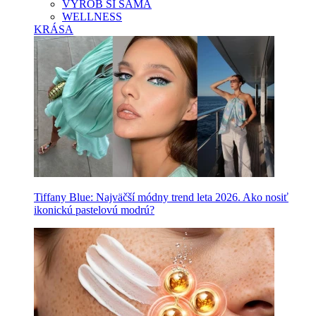
VYROB SI SAMA
WELLNESS
KRÁSA
Tiffany Blue: Najväčší módny trend leta 2026. Ako nosiť
ikonickú pastelovú modrú?