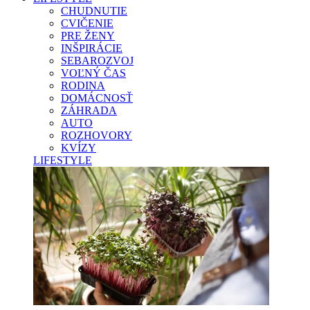
CHUDNUTIE
CVIČENIE
PRE ŽENY
INŠPIRÁCIE
SEBAROZVOJ
VOĽNÝ ČAS
RODINA
DOMÁCNOSŤ
ZÁHRADA
AUTO
ROZHOVORY
KVÍZY
LIFESTYLE