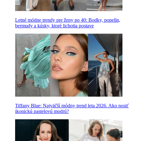
Letné módne trendy pre ženy po 40: Bodky, popelín,
bermudy a kúsky, ktoré lichotia postave
Tiffany Blue: Najväčší módny trend leta 2026. Ako nosiť
ikonickú pastelovú modrú?