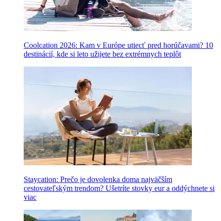
Coolcation 2026: Kam v Európe utiecť pred horúčavami? 10
destinácií, kde si leto užijete bez extrémnych teplôt
Staycation: Prečo je dovolenka doma najväčším
cestovateľským trendom? Ušetríte stovky eur a oddýchnete si
viac