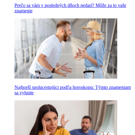
Prečo sa vám v posledných dňoch nedarí? Môže za to vaše
znamenie
Najhorší spolucestujúci podľa horoskopu: Týmto znameniam
sa vyhnite