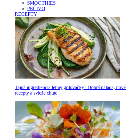
SMOOTHIES
PEČIVO
RECEPTY
Tajná ingrediencia letnej grilovačky? Dobrá nálada, nové
recepty a svieže chute