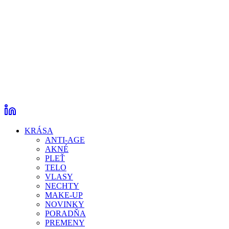
KRÁSA
ANTI-AGE
AKNÉ
PLEŤ
TELO
VLASY
NECHTY
MAKE-UP
NOVINKY
PORADŇA
PREMENY