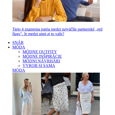
Tieto 4 znamenia patria medzi najväčšie partnerské „red
flags“. Je medzi nimi aj to vaše?
SNÁR
MÓDA
MÓDNE OUTFITY
MÓDNE INŠPIRÁCIE
MÓDNI NÁVRHÁRI
VYROB SI SAMA
MÓDA