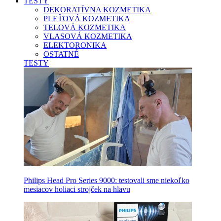
TESTY
DEKORATÍVNA KOZMETIKA
PLEŤOVÁ KOZMETIKA
TELOVÁ KOZMETIKA
VLASOVÁ KOZMETIKA
ELEKTORONIKA
OSTATNÉ
TESTY
Philips Head Pro Series 9000: testovali sme niekoľko
mesiacov holiaci strojček na hlavu