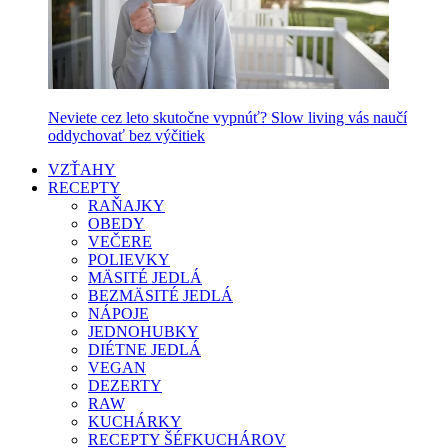
Neviete cez leto skutočne vypnúť? Slow living vás naučí
oddychovať bez výčitiek
VZŤAHY
RECEPTY
RAŇAJKY
OBEDY
VEČERE
POLIEVKY
MÄSITÉ JEDLÁ
BEZMÄSITÉ JEDLÁ
NÁPOJE
JEDNOHUBKY
DIÉTNE JEDLÁ
VEGAN
DEZERTY
RAW
KUCHÁRKY
RECEPTY ŠÉFKUCHÁROV