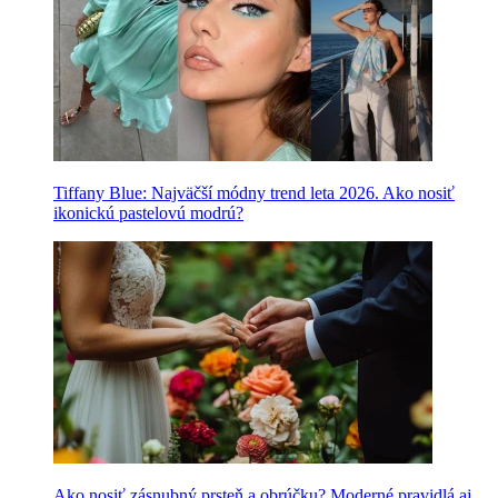
Tiffany Blue: Najväčší módny trend leta 2026. Ako nosiť
ikonickú pastelovú modrú?
Ako nosiť zásnubný prsteň a obrúčku? Moderné pravidlá aj