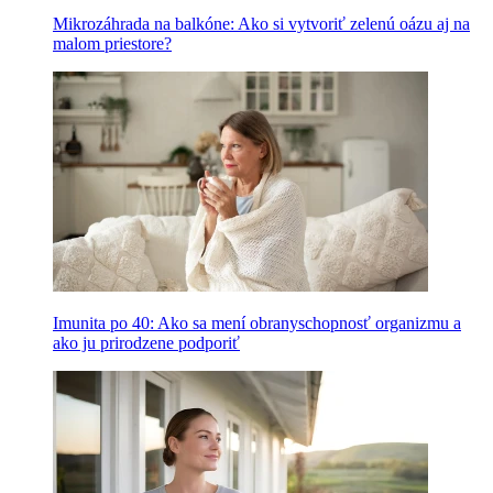
Mikrozáhrada na balkóne: Ako si vytvoriť zelenú oázu aj na
malom priestore?
Imunita po 40: Ako sa mení obranyschopnosť organizmu a
ako ju prirodzene podporiť