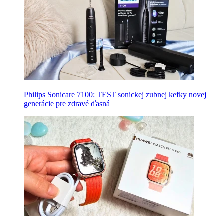
Philips Sonicare 7100: TEST sonickej zubnej kefky novej
generácie pre zdravé ďasná