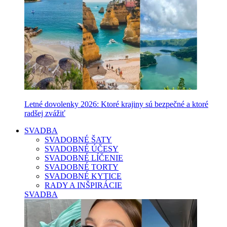
Letné dovolenky 2026: Ktoré krajiny sú bezpečné a ktoré
radšej zvážiť
SVADBA
SVADOBNÉ ŠATY
SVADOBNÉ ÚČESY
SVADOBNÉ LÍČENIE
SVADOBNÉ TORTY
SVADOBNÉ KYTICE
RADY A INŠPIRÁCIE
SVADBA