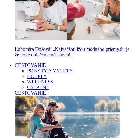
Ľubomíra Dóšová: „Najväčšou lžou módneho priemyslu je,
že nové oblečenie nás zmení.“
CESTOVANIE
POBYTY A VÝLETY
HOTELY
WELLNESS
OSTATNÉ
CESTOVANIE