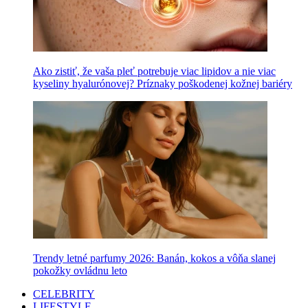
Ako zistiť, že vaša pleť potrebuje viac lipidov a nie viac
kyseliny hyalurónovej? Príznaky poškodenej kožnej bariéry
Trendy letné parfumy 2026: Banán, kokos a vôňa slanej
pokožky ovládnu leto
CELEBRITY
LIFESTYLE