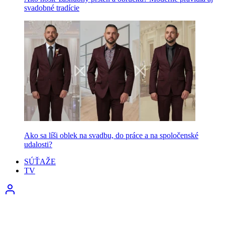
svadobné tradície
Ako sa líši oblek na svadbu, do práce a na spoločenské
udalosti?
SÚŤAŽE
TV