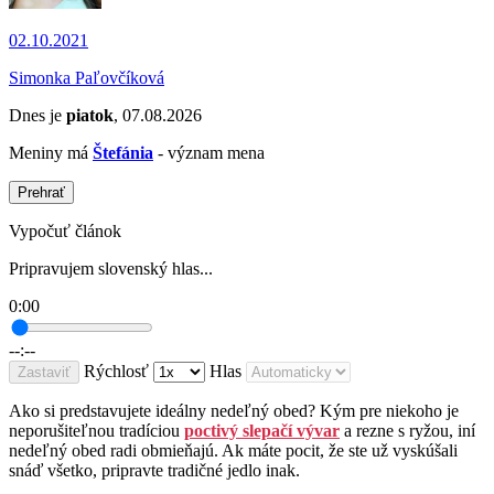
02.10.2021
Simonka Paľovčíková
Dnes je
piatok
, 07.08.2026
Meniny má
Štefánia
- význam mena
Prehrať
Vypočuť článok
Pripravujem slovenský hlas...
0:00
--:--
Rýchlosť
Hlas
Zastaviť
Ako si predstavujete ideálny nedeľný obed? Kým pre niekoho je
neporušiteľnou tradíciou
poctivý slepačí vývar
a rezne s ryžou, iní
nedeľný obed radi obmieňajú. Ak máte pocit, že ste už vyskúšali
snáď všetko, pripravte tradičné jedlo inak.