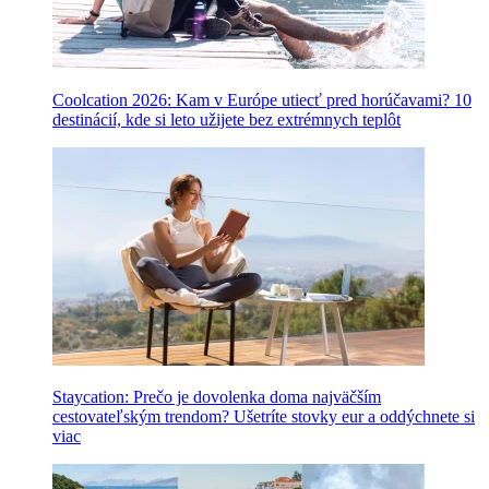
Coolcation 2026: Kam v Európe utiecť pred horúčavami? 10
destinácií, kde si leto užijete bez extrémnych teplôt
Staycation: Prečo je dovolenka doma najväčším
cestovateľským trendom? Ušetríte stovky eur a oddýchnete si
viac