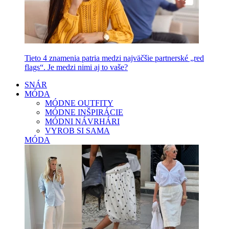
Tieto 4 znamenia patria medzi najväčšie partnerské „red
flags“. Je medzi nimi aj to vaše?
SNÁR
MÓDA
MÓDNE OUTFITY
MÓDNE INŠPIRÁCIE
MÓDNI NÁVRHÁRI
VYROB SI SAMA
MÓDA