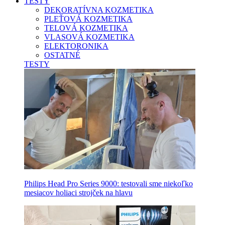
TESTY
DEKORATÍVNA KOZMETIKA
PLEŤOVÁ KOZMETIKA
TELOVÁ KOZMETIKA
VLASOVÁ KOZMETIKA
ELEKTORONIKA
OSTATNÉ
TESTY
Philips Head Pro Series 9000: testovali sme niekoľko
mesiacov holiaci strojček na hlavu