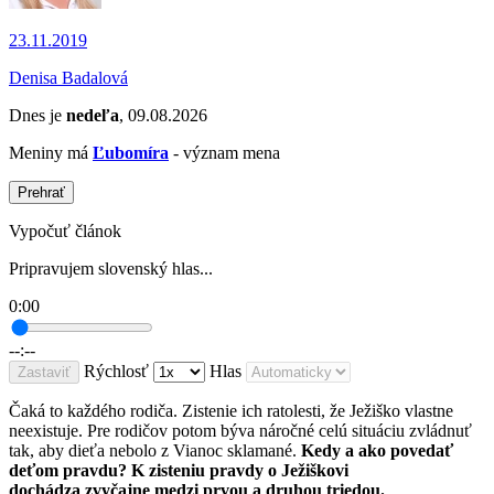
23.11.2019
Denisa Badalová
Dnes je
nedeľa
, 09.08.2026
Meniny má
Ľubomíra
- význam mena
Prehrať
Vypočuť článok
Pripravujem slovenský hlas...
0:00
--:--
Rýchlosť
Hlas
Zastaviť
Čaká to každého rodiča. Zistenie ich ratolesti, že Ježiško vlastne
neexistuje. Pre rodičov potom býva náročné celú situáciu zvládnuť
tak, aby dieťa nebolo z Vianoc sklamané.
Kedy a ako povedať
deťom pravdu? K zisteniu pravdy o Ježiškovi
dochádza zvyčajne medzi prvou a druhou triedou.