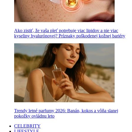
Ako zistiť, že vaša pleť potrebuje viac lipidov a nie viac
kyseliny hyalurónovej? Príznaky poškodenej kožnej bariéry
Trendy letné parfumy 2026: Banán, kokos a vôňa slanej
pokožky ovládnu leto
CELEBRITY
LIFESTYLE