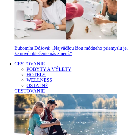
Ľubomíra Dóšová: „Najväčšou lžou módneho priemyslu je,
že nové oblečenie nás zmení.“
CESTOVANIE
POBYTY A VÝLETY
HOTELY
WELLNESS
OSTATNÉ
CESTOVANIE