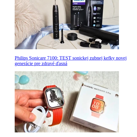
Philips Sonicare 7100: TEST sonickej zubnej kefky novej
generácie pre zdravé ďasná