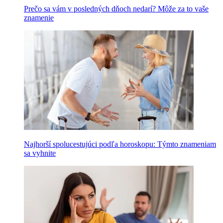
Prečo sa vám v posledných dňoch nedarí? Môže za to vaše
znamenie
Najhorší spolucestujúci podľa horoskopu: Týmto znameniam
sa vyhnite