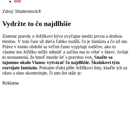
Zdroj: Shutterstock®
Vydržte to čo najdlhšie
Zistenie pravdy o Ježiškovi býva zvyčajne medzi prvou a druhou
triedou. V tom čase už dieťa ľahko rozlíši, čo je fantázia a čo už nie.
Práve v tomto období sa veľmi často vypytuje rodičov, ako to
vlastne ten Ježiško môže stihnúť a začína mu to vŕtať v hlave. Avšak
to neznamená, že hneď musíte ísť s pravdou von.
Snažte sa
tajomno okolo Vianoc vytvárať čo najdlhšie. Školákovi tým
rozvíjate fantáziu.
Pokojne ďalej píšte Ježiškovi listy, klaďte ich za
okno a ráno skontrolujte, či tam list stále je.
Reklama