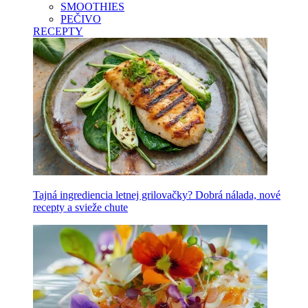
SMOOTHIES
PEČIVO
RECEPTY
Tajná ingrediencia letnej grilovačky? Dobrá nálada, nové
recepty a svieže chute