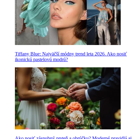
Tiffany Blue: Najväčší módny trend leta 2026. Ako nosiť
ikonickú pastelovú modrú?
Ako nosiť zásnubný prsteň a obrúčku? Moderné pravidlá aj