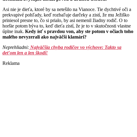
Asi nie je dieťa, ktoré by sa netešilo na Vianoce. Tie dychtivé oči a
prekvapivé pohľady, keď rozbaľuje darčeky a zistí, že mu Ježiško
priniesol presne to, čo si prialo, by asi nemenil žiadny rodič. O to
horšie potom býva to, keď dieťa zistí, že je to v skutočnosti vlastne
úplne inak.
Kedy ísť s pravdou von, aby ste potom v očiach toho
malého nevyzerali ako najväčší klamári?
Neprehliadni:
Najväčšia chyba rodičov vo výchove: Takto sa
deťom len a len škodí!
Reklama