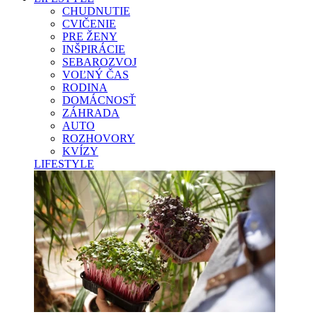
CHUDNUTIE
CVIČENIE
PRE ŽENY
INŠPIRÁCIE
SEBAROZVOJ
VOĽNÝ ČAS
RODINA
DOMÁCNOSŤ
ZÁHRADA
AUTO
ROZHOVORY
KVÍZY
LIFESTYLE