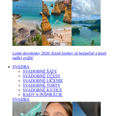
Letné dovolenky 2026: Ktoré krajiny sú bezpečné a ktoré
radšej zvážiť
SVADBA
SVADOBNÉ ŠATY
SVADOBNÉ ÚČESY
SVADOBNÉ LÍČENIE
SVADOBNÉ TORTY
SVADOBNÉ KYTICE
RADY A INŠPIRÁCIE
SVADBA