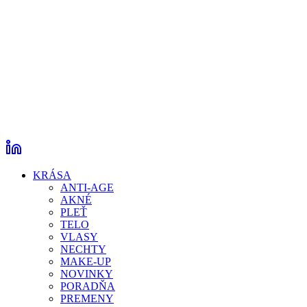
KRÁSA
ANTI-AGE
AKNÉ
PLEŤ
TELO
VLASY
NECHTY
MAKE-UP
NOVINKY
PORADŇA
PREMENY