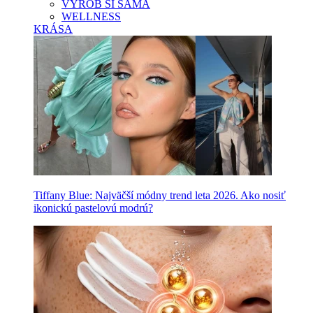
VYROB SI SAMA
WELLNESS
KRÁSA
Tiffany Blue: Najväčší módny trend leta 2026. Ako nosiť
ikonickú pastelovú modrú?