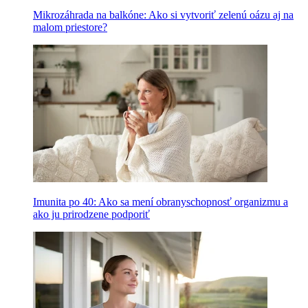
Mikrozáhrada na balkóne: Ako si vytvoriť zelenú oázu aj na
malom priestore?
Imunita po 40: Ako sa mení obranyschopnosť organizmu a
ako ju prirodzene podporiť