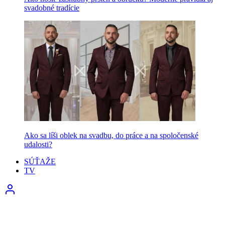
svadobné tradície
Ako sa líši oblek na svadbu, do práce a na spoločenské
udalosti?
SÚŤAŽE
TV