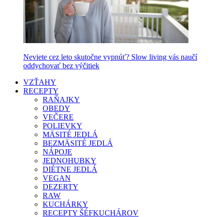
Neviete cez leto skutočne vypnúť? Slow living vás naučí
oddychovať bez výčitiek
VZŤAHY
RECEPTY
RAŇAJKY
OBEDY
VEČERE
POLIEVKY
MÄSITÉ JEDLÁ
BEZMÄSITÉ JEDLÁ
NÁPOJE
JEDNOHUBKY
DIÉTNE JEDLÁ
VEGAN
DEZERTY
RAW
KUCHÁRKY
RECEPTY ŠÉFKUCHÁROV