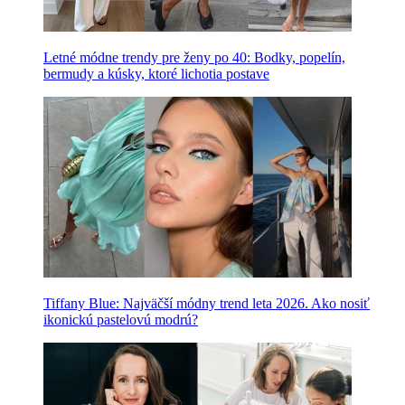
Letné módne trendy pre ženy po 40: Bodky, popelín,
bermudy a kúsky, ktoré lichotia postave
Tiffany Blue: Najväčší módny trend leta 2026. Ako nosiť
ikonickú pastelovú modrú?