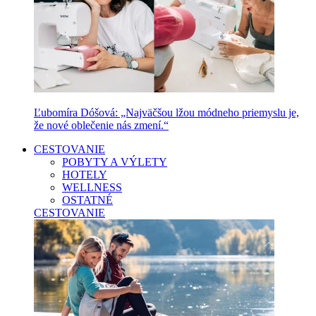
Ľubomíra Dóšová: „Najväčšou lžou módneho priemyslu je,
že nové oblečenie nás zmení.“
CESTOVANIE
POBYTY A VÝLETY
HOTELY
WELLNESS
OSTATNÉ
CESTOVANIE