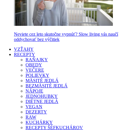
Neviete cez leto skutočne vypnúť? Slow living vás naučí
oddychovať bez výčitiek
VZŤAHY
RECEPTY
RAŇAJKY
OBEDY
VEČERE
POLIEVKY
MÄSITÉ JEDLÁ
BEZMÄSITÉ JEDLÁ
NÁPOJE
JEDNOHUBKY
DIÉTNE JEDLÁ
VEGAN
DEZERTY
RAW
KUCHÁRKY
RECEPTY ŠÉFKUCHÁROV