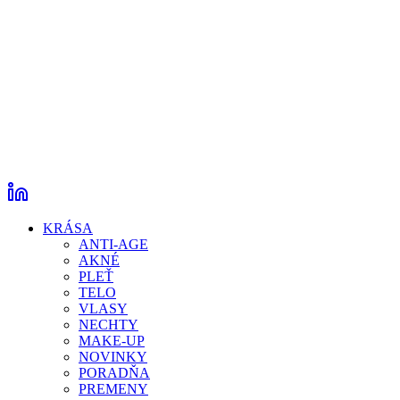
KRÁSA
ANTI-AGE
AKNÉ
PLEŤ
TELO
VLASY
NECHTY
MAKE-UP
NOVINKY
PORADŇA
PREMENY