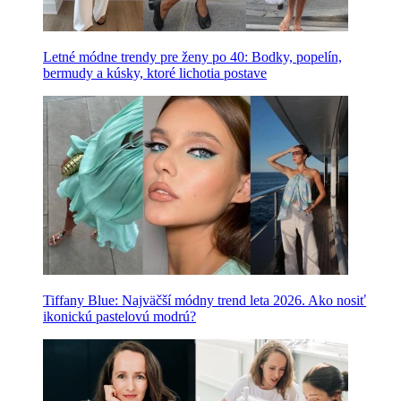
Letné módne trendy pre ženy po 40: Bodky, popelín,
bermudy a kúsky, ktoré lichotia postave
Tiffany Blue: Najväčší módny trend leta 2026. Ako nosiť
ikonickú pastelovú modrú?