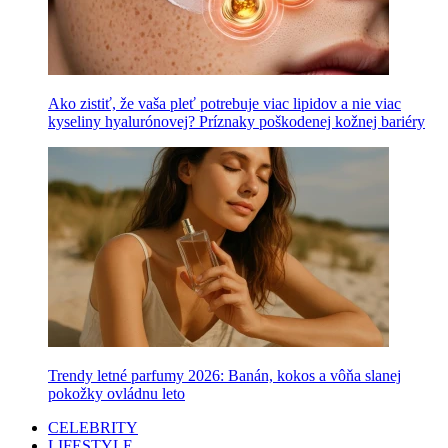
Ako zistiť, že vaša pleť potrebuje viac lipidov a nie viac
kyseliny hyalurónovej? Príznaky poškodenej kožnej bariéry
Trendy letné parfumy 2026: Banán, kokos a vôňa slanej
pokožky ovládnu leto
CELEBRITY
LIFESTYLE