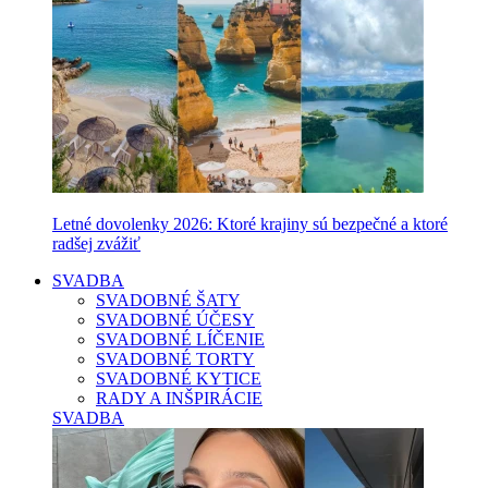
Letné dovolenky 2026: Ktoré krajiny sú bezpečné a ktoré
radšej zvážiť
SVADBA
SVADOBNÉ ŠATY
SVADOBNÉ ÚČESY
SVADOBNÉ LÍČENIE
SVADOBNÉ TORTY
SVADOBNÉ KYTICE
RADY A INŠPIRÁCIE
SVADBA