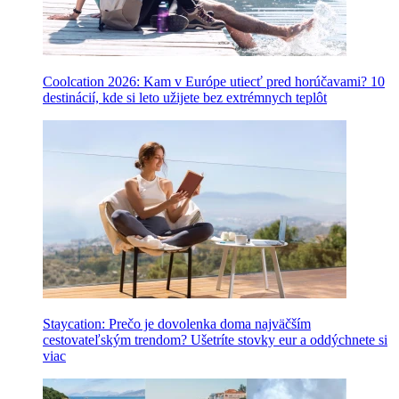
Coolcation 2026: Kam v Európe utiecť pred horúčavami? 10
destinácií, kde si leto užijete bez extrémnych teplôt
Staycation: Prečo je dovolenka doma najväčším
cestovateľským trendom? Ušetríte stovky eur a oddýchnete si
viac