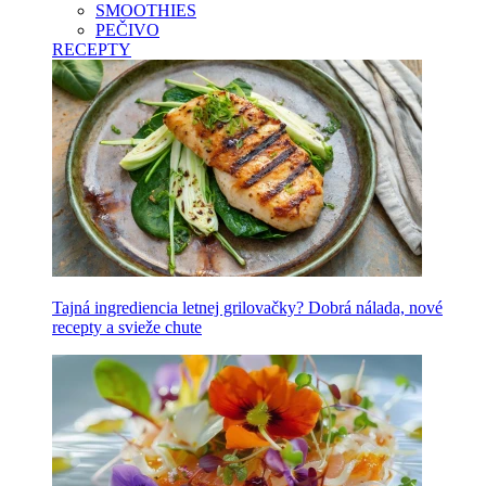
SMOOTHIES
PEČIVO
RECEPTY
Tajná ingrediencia letnej grilovačky? Dobrá nálada, nové
recepty a svieže chute