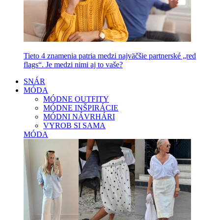
Tieto 4 znamenia patria medzi najväčšie partnerské „red
flags“. Je medzi nimi aj to vaše?
SNÁR
MÓDA
MÓDNE OUTFITY
MÓDNE INŠPIRÁCIE
MÓDNI NÁVRHÁRI
VYROB SI SAMA
MÓDA