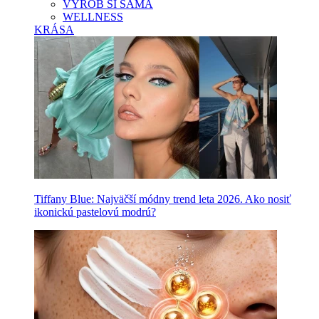
VYROB SI SAMA
WELLNESS
KRÁSA
Tiffany Blue: Najväčší módny trend leta 2026. Ako nosiť
ikonickú pastelovú modrú?