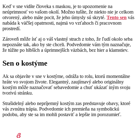
Keď v sne vidíte človeka s maskou, je to upozornenie na
neúprimnosť vo vašom okolí. Možno tušíte, že niekto nie je celkom
otvorený, alebo máte pocit, že jeho úmysly sú skryté.
Tento sen
vás
nabáda k väčšej opatrnosti, najmä vo vzťahoch či pracovnom
prostredí.
Zároveň môže ísť aj o váš vlastný strach z toho, že ľudí okolo seba
nepoznáte tak, ako by ste chceli. Podvedomie vám tým naznačuje,
že túžite po hlbších a úprimnejších väzbách, bez hier a klamstiev.
Sen o kostýme
Ak sa objavíte v sne v kostýme, odráža to rolu, ktorú momentálne
hráte vo svojom živote. Elegantný, zaujímavý alebo originálny
kostým môže naznačovať sebavedomie a chuť ukázať iným svoju
tvorivú stránku.
Strašidelný alebo nepríjemný kostým zas predstavuje obavy, ktoré
vás zvnútra trápia. Podvedomie ich premieňa na symbolickú
podobu, aby ste sa im mohli postaviť a lepšie im porozumieť.