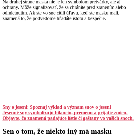
Na druhej strane maska nie je len symbolom pretvárky, ale aj
ochrany. Môže signalizovať, že sa chránite pred zranením alebo
odmietnutím. Ak ste vo sne cítili úľavu, keď ste masku mali,
znamená to, že podvedome hľadáte istotu a bezpečie.
Sny o jeseni: Spoznaj výklad a význam snov o jeseni
Jesenné sny symbolizujú bilanciu, premenu a prijatie zmien.
Objavte, čo znamená padajúce lístie či gaštany vo vašich snoch.
Sen o tom, že niekto iný má masku