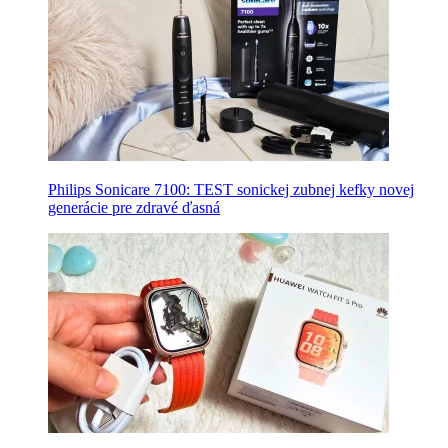
Philips Sonicare 7100: TEST sonickej zubnej kefky novej
generácie pre zdravé ďasná