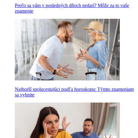
Prečo sa vám v posledných dňoch nedarí? Môže za to vaše
znamenie
Najhorší spolucestujúci podľa horoskopu: Týmto znameniam
sa vyhnite