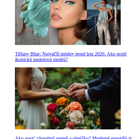
Tiffany Blue: Najväčší módny trend leta 2026. Ako nosiť
ikonickú pastelovú modrú?
Ako nosiť zásnubný prsteň a obrúčku? Moderné pravidlá aj