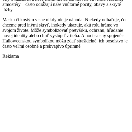
atmosféry – často odrážajú naše vnútorné pocity, obavy a skryté
túžby.
Maska či kostým v sne nikdy nie je náhoda. Niekedy odhaľuje, čo
chceme pred inými skryť, inokedy ukazuje, akú rolu hráme vo
svojom živote. Môže symbolizovať pretvárku, ochranu, hľadanie
novej identity alebo chuť vystúpiť z tieňa. A hoci sa sny spojené s
Halloweenskou symbolikou môžu zdať strašidelné, ich posolstvo je
často veľmi osobné a prekvapivo úprimné.
Reklama