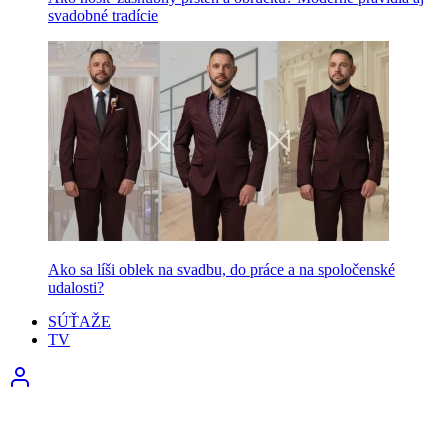
svadobné tradície
Ako sa líši oblek na svadbu, do práce a na spoločenské
udalosti?
SÚŤAŽE
TV