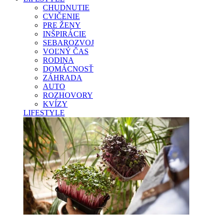
CHUDNUTIE
CVIČENIE
PRE ŽENY
INŠPIRÁCIE
SEBAROZVOJ
VOĽNÝ ČAS
RODINA
DOMÁCNOSŤ
ZÁHRADA
AUTO
ROZHOVORY
KVÍZY
LIFESTYLE