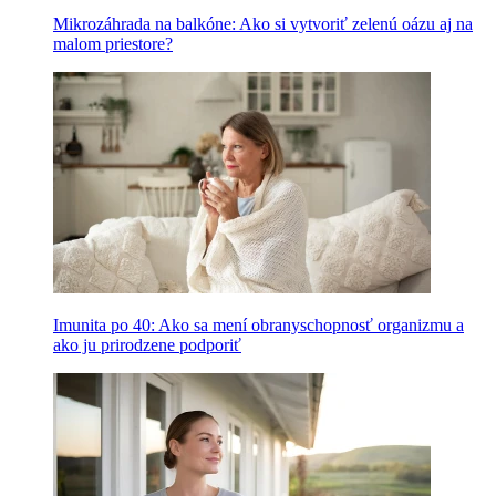
Mikrozáhrada na balkóne: Ako si vytvoriť zelenú oázu aj na
malom priestore?
Imunita po 40: Ako sa mení obranyschopnosť organizmu a
ako ju prirodzene podporiť