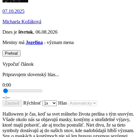
07.10.2025
Michaela Kožáková
Dnes je
štvrtok
, 06.08.2026
Meniny má
Jozefína
- význam mena
Prehrať
Vypočuť článok
Pripravujem slovenský hlas...
0:00
--:--
Rýchlosť
Hlas
Zastaviť
Halloween je čas, keď sa svet reálneho života prelína s tým snovým.
Všade okolo nás sa objavujú masky, kostýmy a strašidelné výjavy,
ktoré majú pobaviť, ale aj trochu postrašiť. Niet divu, že sa tieto
symboly dostávajú aj do našich snov, kde nadobúdajú hlbší význam.
Sny o maskách a kostýmoch nie sú len hravou ozvenou sezónnej