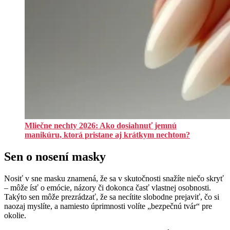
Mliečne nechty 2026: Ako dosiahnuť jemnú
manikúru, ktorá pristane aj krátkym nechtom?
Sen o nosení masky
Nosiť v sne masku znamená, že sa v skutočnosti snažíte niečo skryť
– môže ísť o emócie, názory či dokonca časť vlastnej osobnosti.
Takýto sen môže prezrádzať, že sa necítite slobodne prejaviť, čo si
naozaj myslíte, a namiesto úprimnosti volíte „bezpečnú tvár“ pre
okolie.