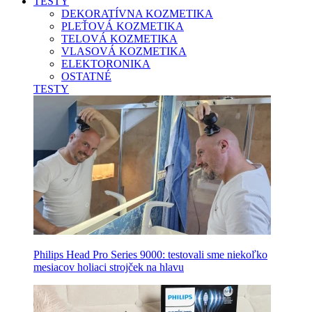
TESTY
DEKORATÍVNA KOZMETIKA
PLEŤOVÁ KOZMETIKA
TELOVÁ KOZMETIKA
VLASOVÁ KOZMETIKA
ELEKTORONIKA
OSTATNÉ
TESTY
Philips Head Pro Series 9000: testovali sme niekoľko
mesiacov holiaci strojček na hlavu