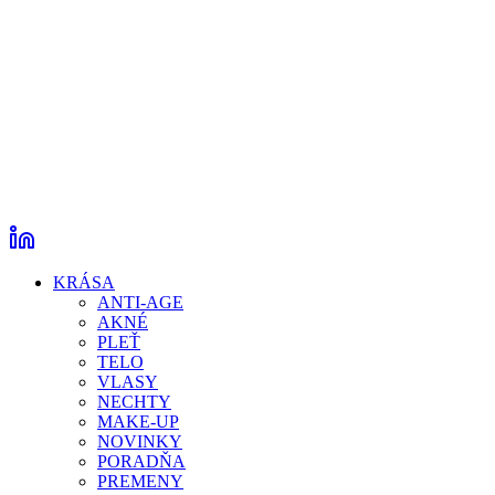
KRÁSA
ANTI-AGE
AKNÉ
PLEŤ
TELO
VLASY
NECHTY
MAKE-UP
NOVINKY
PORADŇA
PREMENY