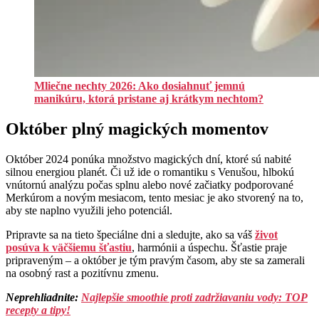
Mliečne nechty 2026: Ako dosiahnuť jemnú
manikúru, ktorá pristane aj krátkym nechtom?
Október plný magických momentov
Október 2024 ponúka množstvo magických dní, ktoré sú nabité
silnou energiou planét. Či už ide o romantiku s Venušou, hlbokú
vnútornú analýzu počas splnu alebo nové začiatky podporované
Merkúrom a novým mesiacom, tento mesiac je ako stvorený na to,
aby ste naplno využili jeho potenciál.
Pripravte sa na tieto špeciálne dni a sledujte, ako sa váš
život
posúva k väčšiemu šťastiu
, harmónii a úspechu. Šťastie praje
pripraveným – a október je tým pravým časom, aby ste sa zamerali
na osobný rast a pozitívnu zmenu.
Neprehliadnite:
Najlepšie smoothie proti zadržiavaniu vody: TOP
recepty a tipy!