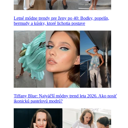
Letné módne trendy pre ženy po 40: Bodky, popelín,
bermudy a kúsky, ktoré lichotia postave
Tiffany Blue: Najväčší módny trend leta 2026. Ako nosiť
ikonickú pastelovú modrú?