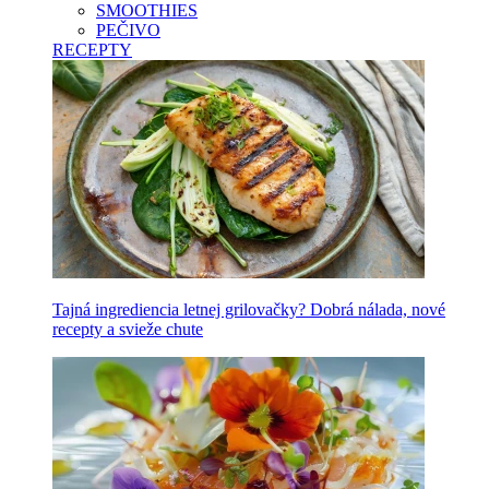
SMOOTHIES
PEČIVO
RECEPTY
Tajná ingrediencia letnej grilovačky? Dobrá nálada, nové
recepty a svieže chute