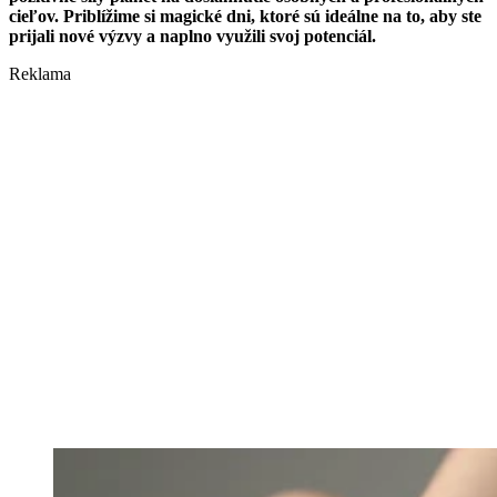
cieľov. Priblížime si magické dni, ktoré sú ideálne na to, aby ste
prijali nové výzvy a naplno využili svoj potenciál.
Reklama