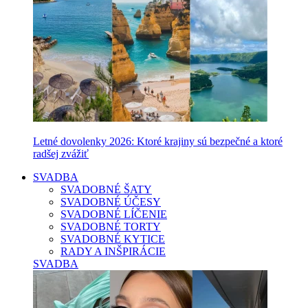
Letné dovolenky 2026: Ktoré krajiny sú bezpečné a ktoré
radšej zvážiť
SVADBA
SVADOBNÉ ŠATY
SVADOBNÉ ÚČESY
SVADOBNÉ LÍČENIE
SVADOBNÉ TORTY
SVADOBNÉ KYTICE
RADY A INŠPIRÁCIE
SVADBA