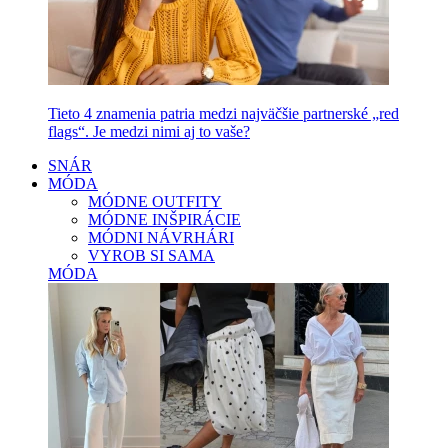
Tieto 4 znamenia patria medzi najväčšie partnerské „red
flags“. Je medzi nimi aj to vaše?
SNÁR
MÓDA
MÓDNE OUTFITY
MÓDNE INŠPIRÁCIE
MÓDNI NÁVRHÁRI
VYROB SI SAMA
MÓDA