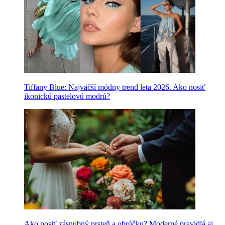
Tiffany Blue: Najväčší módny trend leta 2026. Ako nosiť
ikonickú pastelovú modrú?
Ako nosiť zásnubný prsteň a obrúčku? Moderné pravidlá aj