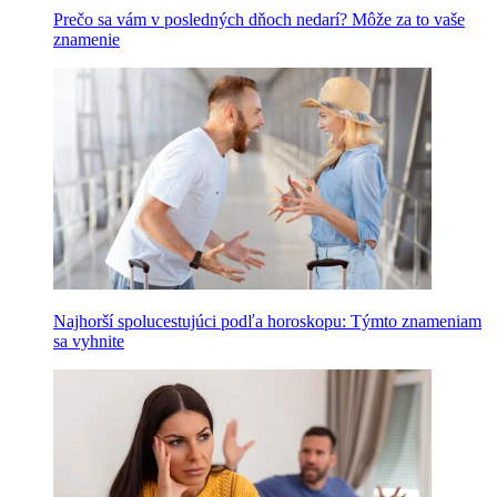
Prečo sa vám v posledných dňoch nedarí? Môže za to vaše
znamenie
Najhorší spolucestujúci podľa horoskopu: Týmto znameniam
sa vyhnite