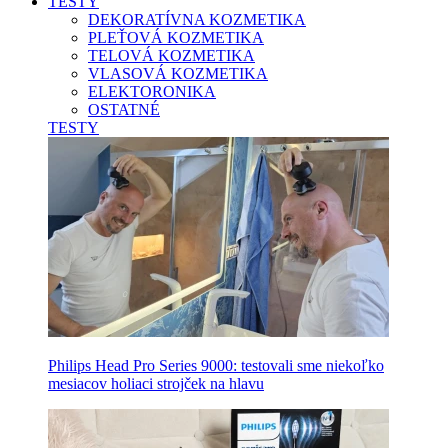
TESTY
DEKORATÍVNA KOZMETIKA
PLEŤOVÁ KOZMETIKA
TELOVÁ KOZMETIKA
VLASOVÁ KOZMETIKA
ELEKTORONIKA
OSTATNÉ
TESTY
Philips Head Pro Series 9000: testovali sme niekoľko
mesiacov holiaci strojček na hlavu