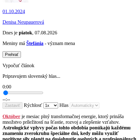
01.10.2024
Denisa Neupauerová
Dnes je
piatok
, 07.08.2026
Meniny má
Štefánia
- význam mena
Prehrať
Vypočuť článok
Pripravujem slovenský hlas...
0:00
--:--
Rýchlosť
Hlas
Zastaviť
Október
je mesiac plný transformačnej energie, ktorý prináša
množstvo príležitostí na šťastie, rozvoj a zlepšenie vzťahov.
Astrologické vplyvy počas tohto obdobia ponúkajú každému
znameniu zverokruhu špeciálne dni, kedy môžu využiť
pozitívne sily planét na dosiahnutie osobných a profesionálnych