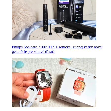
Philips Sonicare 7100: TEST sonickej zubnej kefky novej
generácie pre zdravé ďasná