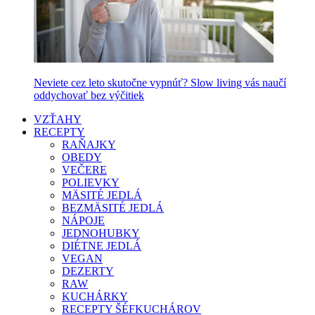
Neviete cez leto skutočne vypnúť? Slow living vás naučí
oddychovať bez výčitiek
VZŤAHY
RECEPTY
RAŇAJKY
OBEDY
VEČERE
POLIEVKY
MÄSITÉ JEDLÁ
BEZMÄSITÉ JEDLÁ
NÁPOJE
JEDNOHUBKY
DIÉTNE JEDLÁ
VEGAN
DEZERTY
RAW
KUCHÁRKY
RECEPTY ŠÉFKUCHÁROV