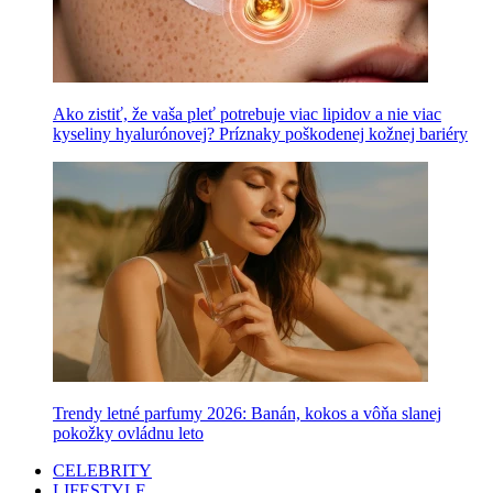
Ako zistiť, že vaša pleť potrebuje viac lipidov a nie viac
kyseliny hyalurónovej? Príznaky poškodenej kožnej bariéry
Trendy letné parfumy 2026: Banán, kokos a vôňa slanej
pokožky ovládnu leto
CELEBRITY
LIFESTYLE