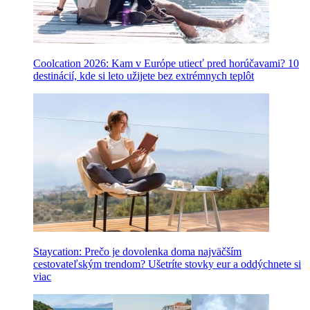
Coolcation 2026: Kam v Európe utiecť pred horúčavami? 10
destinácií, kde si leto užijete bez extrémnych teplôt
Staycation: Prečo je dovolenka doma najväčším
cestovateľským trendom? Ušetríte stovky eur a oddýchnete si
viac