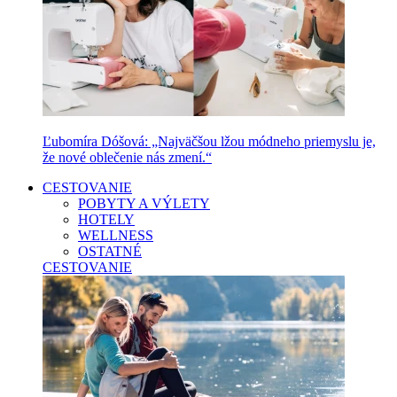
Ľubomíra Dóšová: „Najväčšou lžou módneho priemyslu je,
že nové oblečenie nás zmení.“
CESTOVANIE
POBYTY A VÝLETY
HOTELY
WELLNESS
OSTATNÉ
CESTOVANIE