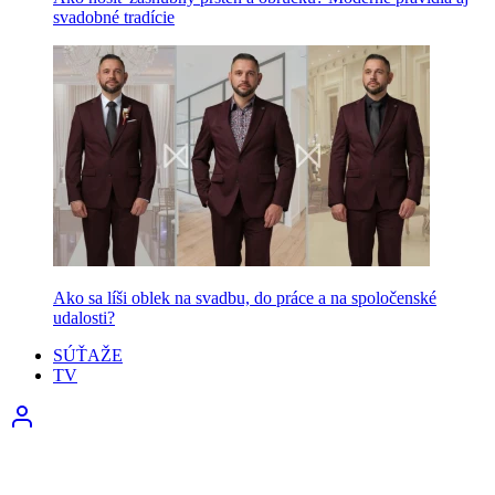
svadobné tradície
Ako sa líši oblek na svadbu, do práce a na spoločenské
udalosti?
SÚŤAŽE
TV