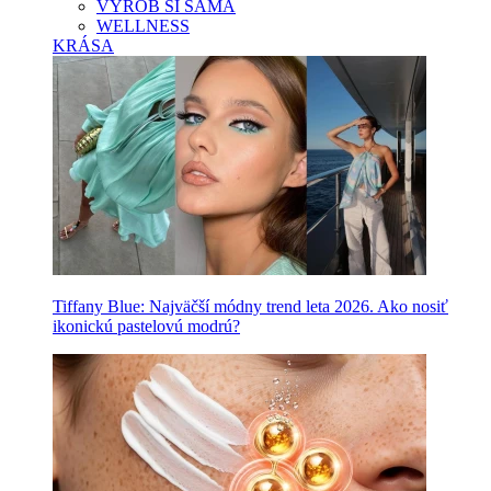
VYROB SI SAMA
WELLNESS
KRÁSA
Tiffany Blue: Najväčší módny trend leta 2026. Ako nosiť
ikonickú pastelovú modrú?