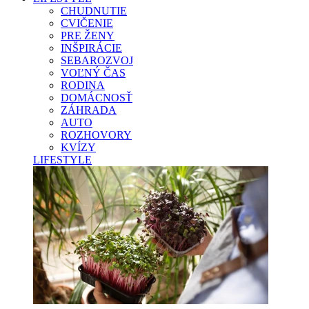
CHUDNUTIE
CVIČENIE
PRE ŽENY
INŠPIRÁCIE
SEBAROZVOJ
VOĽNÝ ČAS
RODINA
DOMÁCNOSŤ
ZÁHRADA
AUTO
ROZHOVORY
KVÍZY
LIFESTYLE