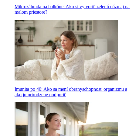
Mikrozáhrada na balkóne: Ako si vytvoriť zelenú oázu aj na
malom priestore?
Imunita po 40: Ako sa mení obranyschopnosť organizmu a
ako ju prirodzene podporiť