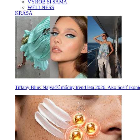
VYROB SI SAMA
WELLNESS
KRÁSA
Tiffany Blue: Najväčší módny trend leta 2026. Ako nosiť ikon