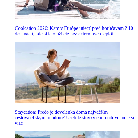
Coolcation 2026: Kam v Európe utiecť pred horúčavami? 10
destinácií, kde si leto užijete bez extrémnych teplôt
Staycation: Prečo je dovolenka doma najväčším
cestovateľským trendom? Ušetríte stovky eur a oddýchnete si
viac