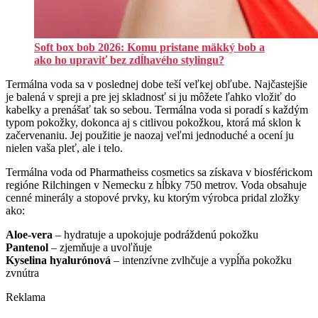
Soft box bob 2026: Komu pristane mäkký bob a
ako ho upraviť bez zdĺhavého stylingu?
Termálna voda sa v poslednej dobe teší veľkej obľube. Najčastejšie
je balená v spreji a pre jej skladnosť si ju môžete ľahko vložiť do
kabelky a prenášať tak so sebou. Termálna voda si poradí s každým
typom pokožky, dokonca aj s citlivou pokožkou, ktorá má sklon k
začervenaniu. Jej použitie je naozaj veľmi jednoduché a ocení ju
nielen vaša pleť, ale i telo.
Termálna voda od Pharmatheiss cosmetics sa získava v biosférickom
regióne Rilchingen v Nemecku z hĺbky 750 metrov. Voda obsahuje
cenné minerály a stopové prvky, ku ktorým výrobca pridal zložky
ako:
Aloe-vera
– hydratuje a upokojuje podráždenú pokožku
Pantenol
– zjemňuje a uvoľňuje
Kyselina hyalurónová
– intenzívne zvlhčuje a vypĺňa pokožku
zvnútra
Reklama