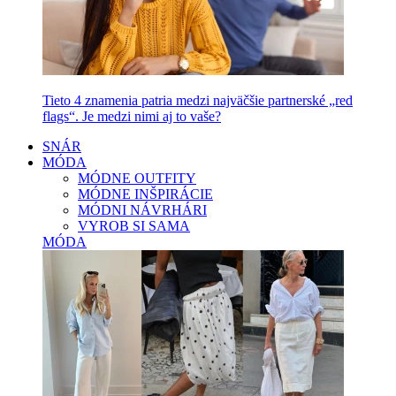
Tieto 4 znamenia patria medzi najväčšie partnerské „red
flags“. Je medzi nimi aj to vaše?
SNÁR
MÓDA
MÓDNE OUTFITY
MÓDNE INŠPIRÁCIE
MÓDNI NÁVRHÁRI
VYROB SI SAMA
MÓDA