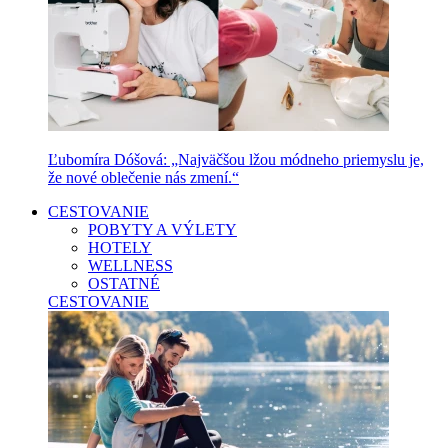
Ľubomíra Dóšová: „Najväčšou lžou módneho priemyslu je,
že nové oblečenie nás zmení.“
CESTOVANIE
POBYTY A VÝLETY
HOTELY
WELLNESS
OSTATNÉ
CESTOVANIE