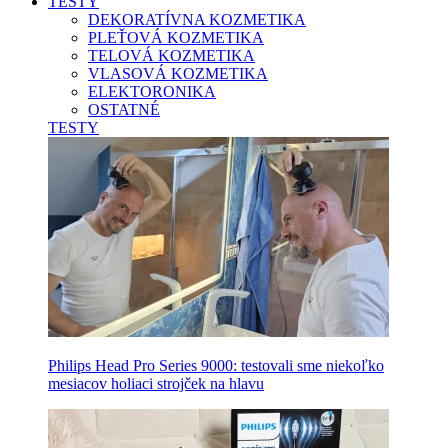
TESTY
DEKORATÍVNA KOZMETIKA
PLEŤOVÁ KOZMETIKA
TELOVÁ KOZMETIKA
VLASOVÁ KOZMETIKA
ELEKTORONIKA
OSTATNÉ
TESTY
Philips Head Pro Series 9000: testovali sme niekoľko
mesiacov holiaci strojček na hlavu