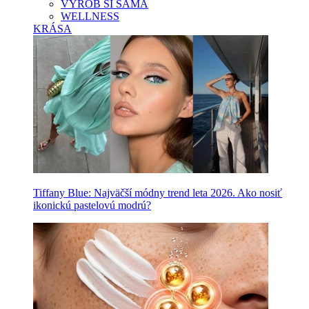
VYROB SI SAMA
WELLNESS
KRÁSA
Tiffany Blue: Najväčší módny trend leta 2026. Ako nosiť
ikonickú pastelovú modrú?