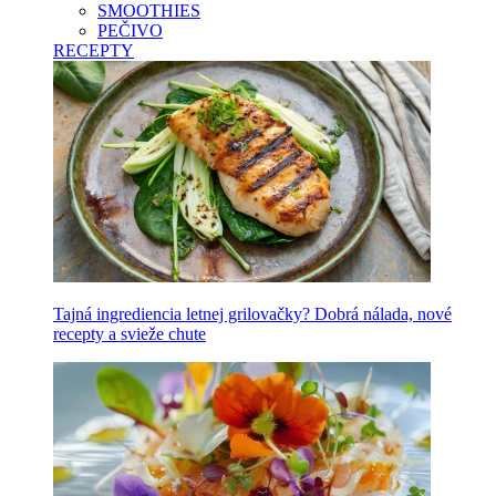
SMOOTHIES
PEČIVO
RECEPTY
Tajná ingrediencia letnej grilovačky? Dobrá nálada, nové
recepty a svieže chute