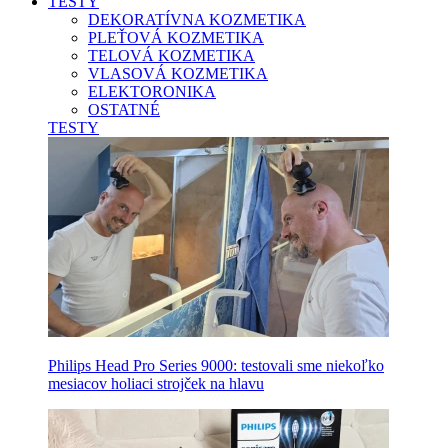
TESTY
DEKORATÍVNA KOZMETIKA
PLEŤOVÁ KOZMETIKA
TELOVÁ KOZMETIKA
VLASOVÁ KOZMETIKA
ELEKTORONIKA
OSTATNÉ
TESTY
Philips Head Pro Series 9000: testovali sme niekoľko
mesiacov holiaci strojček na hlavu