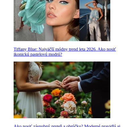
Tiffany Blue: Najväčší módny trend leta 2026. Ako nosiť
ikonickú pastelovú modrú?
Ako nosiť zásnubný prsteň a obrúčku? Moderné pravidlá aj