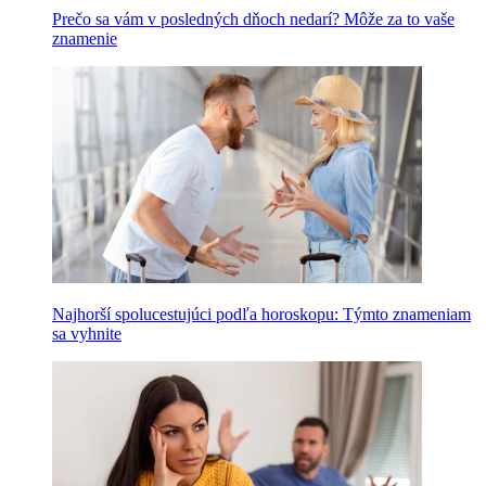
Prečo sa vám v posledných dňoch nedarí? Môže za to vaše
znamenie
Najhorší spolucestujúci podľa horoskopu: Týmto znameniam
sa vyhnite