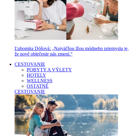
Ľubomíra Dóšová: „Najväčšou lžou módneho priemyslu je,
že nové oblečenie nás zmení.“
CESTOVANIE
POBYTY A VÝLETY
HOTELY
WELLNESS
OSTATNÉ
CESTOVANIE