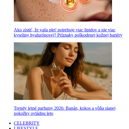
Ako zistiť, že vaša pleť potrebuje viac lipidov a nie viac
kyseliny hyalurónovej? Príznaky poškodenej kožnej bariéry
Trendy letné parfumy 2026: Banán, kokos a vôňa slanej
pokožky ovládnu leto
CELEBRITY
LIFESTYLE