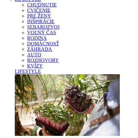
CHUDNUTIE
CVIČENIE
PRE ŽENY
INŠPIRÁCIE
SEBAROZVOJ
VOĽNÝ ČAS
RODINA
DOMÁCNOSŤ
ZÁHRADA
AUTO
ROZHOVORY
KVÍZY
LIFESTYLE