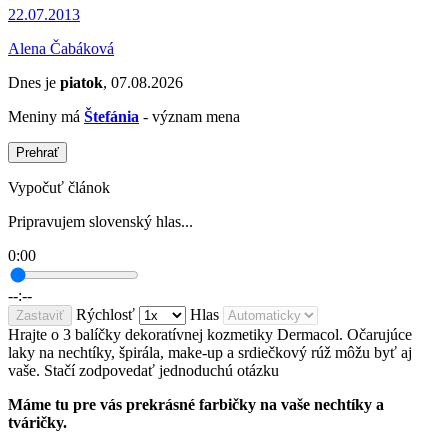
22.07.2013
Alena Čabáková
Dnes je
piatok
, 07.08.2026
Meniny má
Štefánia
- význam mena
Prehrať
Vypočuť článok
Pripravujem slovenský hlas...
0:00
--:--
Rýchlosť
Hlas
Zastaviť
Hrajte o 3 balíčky dekoratívnej kozmetiky Dermacol. Očarujúce
laky na nechtíky, špirála, make-up a srdiečkový rúž môžu byť aj
vaše. Stačí zodpovedať jednoduchú otázku
Máme tu pre vás
prekrásné farbičky na vaše nechtíky a
tváričky.