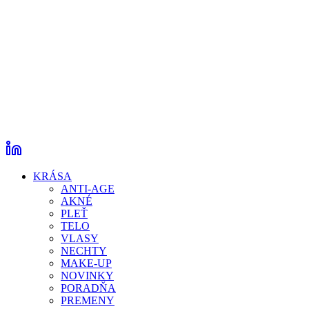
KRÁSA
ANTI-AGE
AKNÉ
PLEŤ
TELO
VLASY
NECHTY
MAKE-UP
NOVINKY
PORADŇA
PREMENY