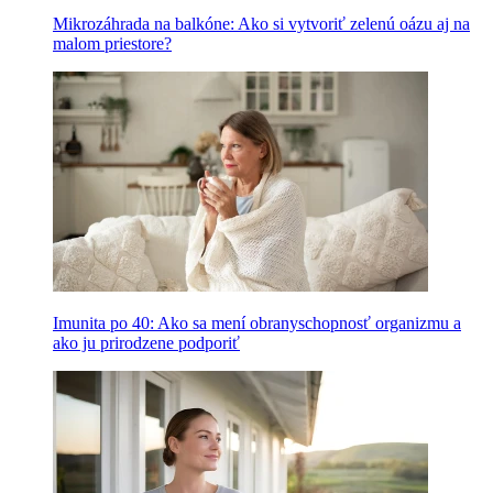
Mikrozáhrada na balkóne: Ako si vytvoriť zelenú oázu aj na
malom priestore?
Imunita po 40: Ako sa mení obranyschopnosť organizmu a
ako ju prirodzene podporiť