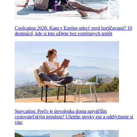
Coolcation 2026: Kam v Európe utiecť pred horúčavami? 10
destinácií, kde si leto užijete bez extrémnych teplôt
Staycation: Prečo je dovolenka doma najväčším
cestovateľským trendom? Ušetríte stovky eur a oddýchnete si
viac