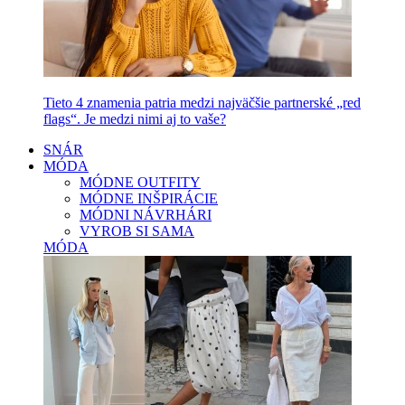
Tieto 4 znamenia patria medzi najväčšie partnerské „red
flags“. Je medzi nimi aj to vaše?
SNÁR
MÓDA
MÓDNE OUTFITY
MÓDNE INŠPIRÁCIE
MÓDNI NÁVRHÁRI
VYROB SI SAMA
MÓDA