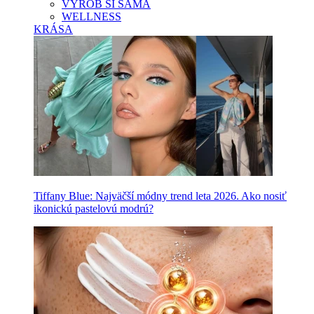
VYROB SI SAMA
WELLNESS
KRÁSA
Tiffany Blue: Najväčší módny trend leta 2026. Ako nosiť
ikonickú pastelovú modrú?