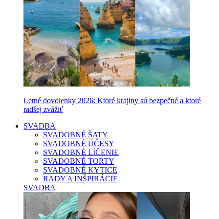
Letné dovolenky 2026: Ktoré krajiny sú bezpečné a ktoré
radšej zvážiť
SVADBA
SVADOBNÉ ŠATY
SVADOBNÉ ÚČESY
SVADOBNÉ LÍČENIE
SVADOBNÉ TORTY
SVADOBNÉ KYTICE
RADY A INŠPIRÁCIE
SVADBA