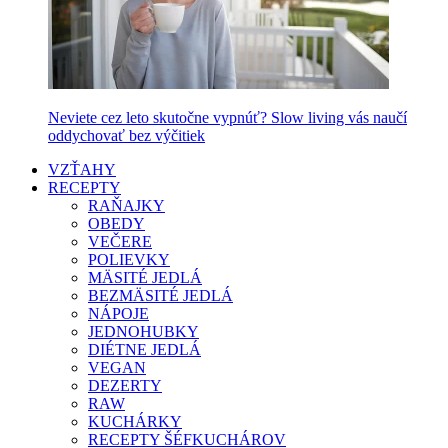
Neviete cez leto skutočne vypnúť? Slow living vás naučí
oddychovať bez výčitiek
VZŤAHY
RECEPTY
RAŇAJKY
OBEDY
VEČERE
POLIEVKY
MÄSITÉ JEDLÁ
BEZMÄSITÉ JEDLÁ
NÁPOJE
JEDNOHUBKY
DIÉTNE JEDLÁ
VEGAN
DEZERTY
RAW
KUCHÁRKY
RECEPTY ŠÉFKUCHÁROV