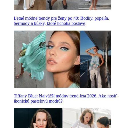
Letné módne trendy pre ženy po 40: Bodky, popelín,
bermudy a kúsky, ktoré lichotia postave
Tiffany Blue: Najväčší módny trend leta 2026. Ako nosiť
ikonickú pastelovú modrú?