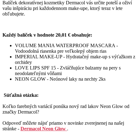
Balíček dekoratívnej kozmetiky Dermacol vás určite poteší a oživí
vašu inšpiráciu pri každodennom make-upe, ktorý teraz v lete
obľubujete.
Každý balíček v hodnote 20,01 € obsahuje:
VOLUME MANIA WATERPROOF MASCARA -
Vodoodolná riasenka pre veľkolepý objem rias
IMPERIAL MAKE-UP - Hydratačný make-up s výťažkom z
orchidey
LOVE LIPS SPF 15 - Zvláčňujúce balzamy na pery s
neodolateľnými vôňami
NEON GLOW - Neónové laky na nechty 2ks
Súťažná otázka:
Koľko farebných variácií ponúka nový rad lakov Neon Glow od
značky Dermacol?
Odpoveď môžete nájsť priamo v novinke zverejnenej na našej
stránke -
Dermacol Neon Glow
.