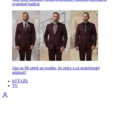
svadobné tradície
Ako sa líši oblek na svadbu, do práce a na spoločenské
udalosti?
SÚŤAŽE
TV