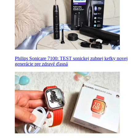
Philips Sonicare 7100: TEST sonickej zubnej kefky novej
generácie pre zdravé ďasná