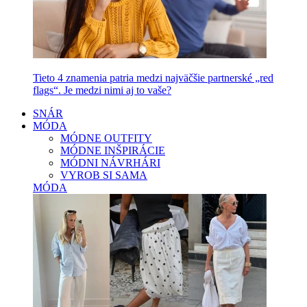
Tieto 4 znamenia patria medzi najväčšie partnerské „red
flags“. Je medzi nimi aj to vaše?
SNÁR
MÓDA
MÓDNE OUTFITY
MÓDNE INŠPIRÁCIE
MÓDNI NÁVRHÁRI
VYROB SI SAMA
MÓDA