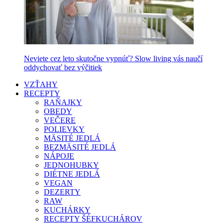
Neviete cez leto skutočne vypnúť? Slow living vás naučí
oddychovať bez výčitiek
VZŤAHY
RECEPTY
RAŇAJKY
OBEDY
VEČERE
POLIEVKY
MÄSITÉ JEDLÁ
BEZMÄSITÉ JEDLÁ
NÁPOJE
JEDNOHUBKY
DIÉTNE JEDLÁ
VEGAN
DEZERTY
RAW
KUCHÁRKY
RECEPTY ŠÉFKUCHÁROV