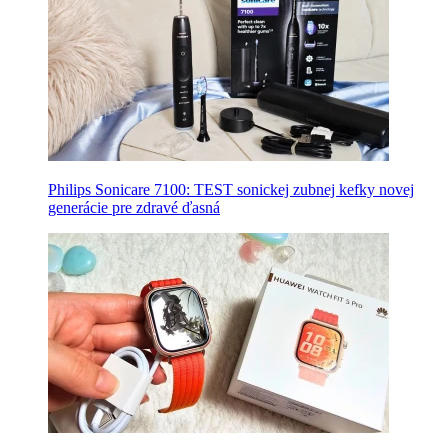
Philips Sonicare 7100: TEST sonickej zubnej kefky novej
generácie pre zdravé ďasná