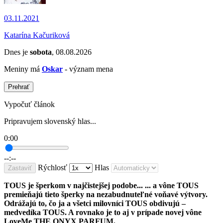
03.11.2021
Katarína Kačuriková
Dnes je
sobota
, 08.08.2026
Meniny má
Oskar
- význam mena
Prehrať
Vypočuť článok
Pripravujem slovenský hlas...
0:00
--:--
Rýchlosť
Hlas
Zastaviť
TOUS je šperkom v najčistejšej podobe... ... a vône TOUS
premieňajú tieto šperky na nezabudnuteľné voňavé výtvory.
Odrážajú to, čo ja a všetci milovníci TOUS obdivujú –
medvedíka TOUS. A rovnako je to aj v prípade novej vône
LoveMe THE ONYX PARFUM.