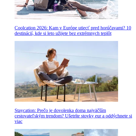
Coolcation 2026: Kam v Európe utiecť pred horúčavami? 10
destinácií, kde si leto užijete bez extrémnych teplôt
Staycation: Prečo je dovolenka doma najväčším
cestovateľským trendom? Ušetríte stovky eur a oddýchnete si
viac