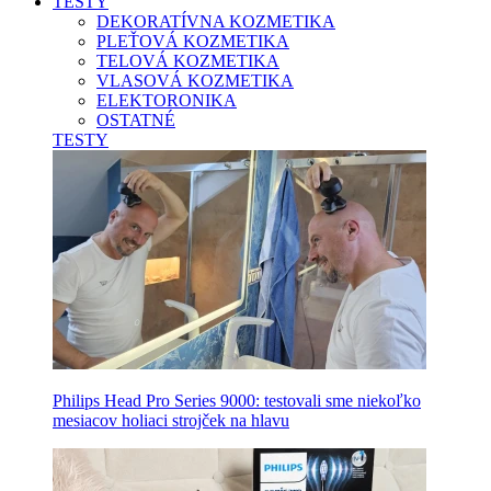
TESTY
DEKORATÍVNA KOZMETIKA
PLEŤOVÁ KOZMETIKA
TELOVÁ KOZMETIKA
VLASOVÁ KOZMETIKA
ELEKTORONIKA
OSTATNÉ
TESTY
Philips Head Pro Series 9000: testovali sme niekoľko
mesiacov holiaci strojček na hlavu