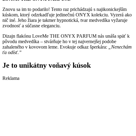
Znovu sa im to podarilo! Tento raz prichádzajú s najikonickejším
kúskom, ktorý odzrkadľuje jedinečnú ONYX kolekciu. Vyzerá ako
nič iné. Jeho žiara je takmer hypnotická, tvar medvedíka vyžaruje
zvodnosť a súčasne eleganciu.
Dizajn flakónu LoveMe THE ONYX PARFUM nás unáša späť k
pôvodu medvedíka – stvárňuje ho v tej najvernejšej podobe
zahaleného v kovovom leme. Evokuje odkaz šperkára:
„Nenechám
ťa odísť.”
Je to unikátny voňavý kúsok
Reklama