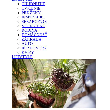
CHUDNUTIE
CVIČENIE
PRE ŽENY
INŠPIRÁCIE
SEBAROZVOJ
VOĽNÝ ČAS
RODINA
DOMÁCNOSŤ
ZÁHRADA
AUTO
ROZHOVORY
KVÍZY
LIFESTYLE