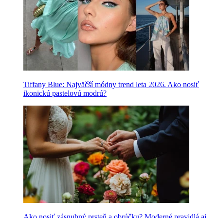
Tiffany Blue: Najväčší módny trend leta 2026. Ako nosiť
ikonickú pastelovú modrú?
Ako nosiť zásnubný prsteň a obrúčku? Moderné pravidlá aj