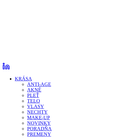
KRÁSA
ANTI-AGE
AKNÉ
PLEŤ
TELO
VLASY
NECHTY
MAKE-UP
NOVINKY
PORADŇA
PREMENY