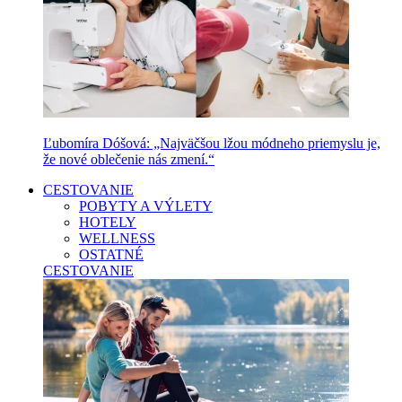
Ľubomíra Dóšová: „Najväčšou lžou módneho priemyslu je,
že nové oblečenie nás zmení.“
CESTOVANIE
POBYTY A VÝLETY
HOTELY
WELLNESS
OSTATNÉ
CESTOVANIE