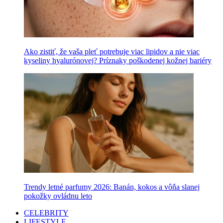
Ako zistiť, že vaša pleť potrebuje viac lipidov a nie viac
kyseliny hyalurónovej? Príznaky poškodenej kožnej bariéry
Trendy letné parfumy 2026: Banán, kokos a vôňa slanej
pokožky ovládnu leto
CELEBRITY
LIFESTYLE