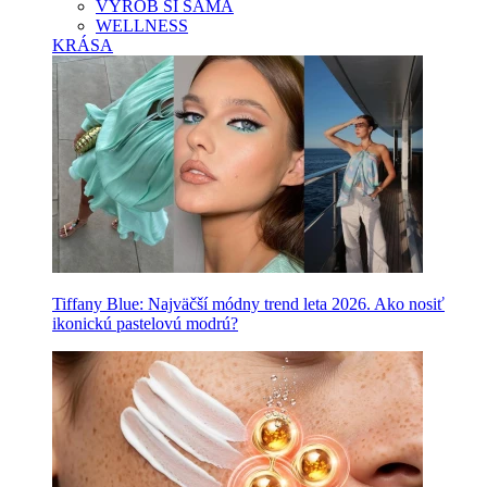
VYROB SI SAMA
WELLNESS
KRÁSA
Tiffany Blue: Najväčší módny trend leta 2026. Ako nosiť
ikonickú pastelovú modrú?