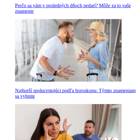
Prečo sa vám v posledných dňoch nedarí? Môže za to vaše
znamenie
Najhorší spolucestujúci podľa horoskopu: Týmto znameniam
sa vyhnite