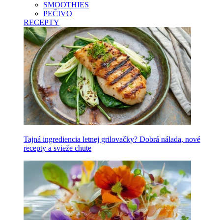
SMOOTHIES
PEČIVO
RECEPTY
Tajná ingrediencia letnej grilovačky? Dobrá nálada, nové
recepty a svieže chute