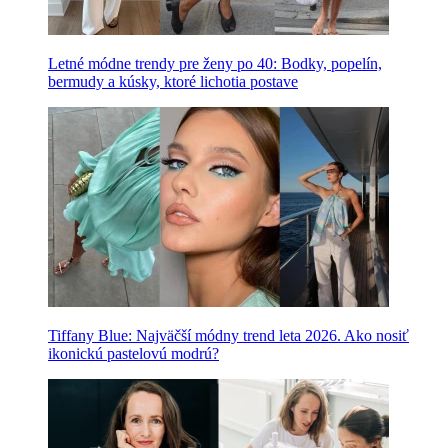
Letné módne trendy pre ženy po 40: Bodky, popelín,
bermudy a kúsky, ktoré lichotia postave
Tiffany Blue: Najväčší módny trend leta 2026. Ako nosiť
ikonickú pastelovú modrú?