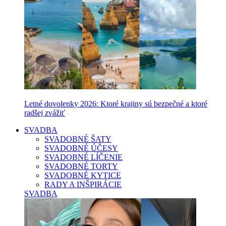
Letné dovolenky 2026: Ktoré krajiny sú bezpečné a ktoré
radšej zvážiť
SVADBA
SVADOBNÉ ŠATY
SVADOBNÉ ÚČESY
SVADOBNÉ LÍČENIE
SVADOBNÉ TORTY
SVADOBNÉ KYTICE
RADY A INŠPIRÁCIE
SVADBA