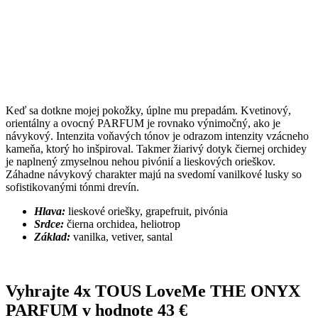
Keď sa dotkne mojej pokožky, úplne mu prepadám. Kvetinový,
orientálny a ovocný PARFUM je rovnako výnimočný, ako je
návykový. Intenzita voňavých tónov je odrazom intenzity vzácneho
kameňa, ktorý ho inšpiroval. Takmer žiarivý dotyk čiernej orchidey
je naplnený zmyselnou nehou pivónií a lieskových orieškov.
Záhadne návykový charakter majú na svedomí vanilkové lusky so
sofistikovanými tónmi drevín.
Hlava:
lieskové oriešky, grapefruit, pivónia
Srdce:
čierna orchidea, heliotrop
Základ:
vanilka, vetiver, santal
Vyhrajte 4x TOUS LoveMe THE ONYX
PARFUM v hodnote 43 €