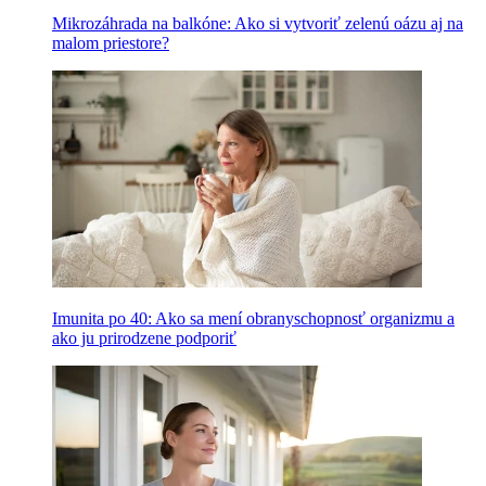
Mikrozáhrada na balkóne: Ako si vytvoriť zelenú oázu aj na
malom priestore?
Imunita po 40: Ako sa mení obranyschopnosť organizmu a
ako ju prirodzene podporiť