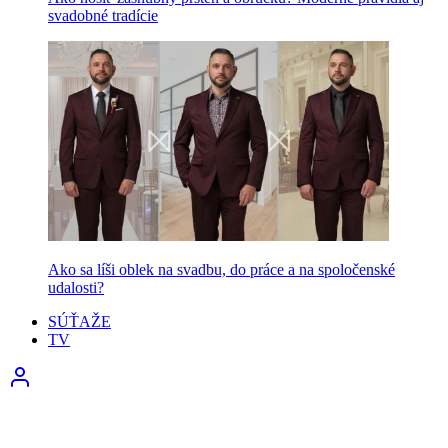
svadobné tradície
Ako sa líši oblek na svadbu, do práce a na spoločenské
udalosti?
SÚŤAŽE
TV