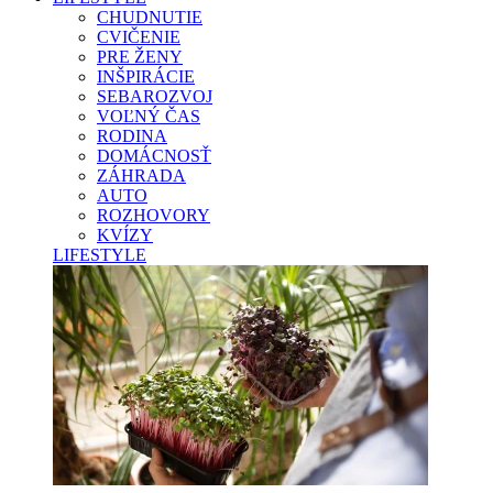
CHUDNUTIE
CVIČENIE
PRE ŽENY
INŠPIRÁCIE
SEBAROZVOJ
VOĽNÝ ČAS
RODINA
DOMÁCNOSŤ
ZÁHRADA
AUTO
ROZHOVORY
KVÍZY
LIFESTYLE