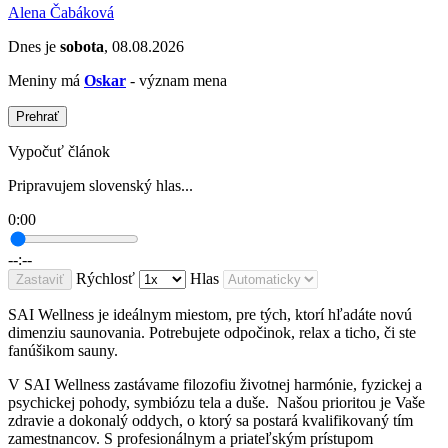
Alena Čabáková
Dnes je
sobota
, 08.08.2026
Meniny má
Oskar
- význam mena
Prehrať
Vypočuť článok
Pripravujem slovenský hlas...
0:00
--:--
Rýchlosť
Hlas
Zastaviť
SAI Wellness je ideálnym miestom, pre tých, ktorí hľadáte novú
dimenziu saunovania. Potrebujete odpočinok, relax a ticho, či ste
fanúšikom sauny.
V SAI Wellness zastávame filozofiu životnej harmónie, fyzickej a
psychickej pohody, symbiózu tela a duše. Našou prioritou je Vaše
zdravie a dokonalý oddych, o ktorý sa postará kvalifikovaný tím
zamestnancov. S profesionálnym a priateľským prístupom