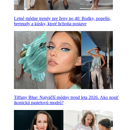
Letné módne trendy pre ženy po 40: Bodky, popelín,
bermudy a kúsky, ktoré lichotia postave
Tiffany Blue: Najväčší módny trend leta 2026. Ako nosiť
ikonickú pastelovú modrú?