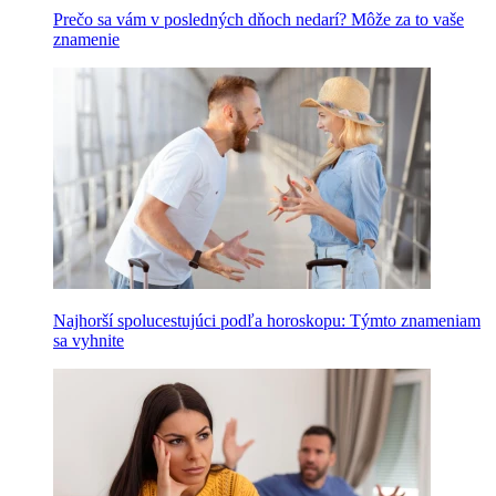
Prečo sa vám v posledných dňoch nedarí? Môže za to vaše
znamenie
Najhorší spolucestujúci podľa horoskopu: Týmto znameniam
sa vyhnite