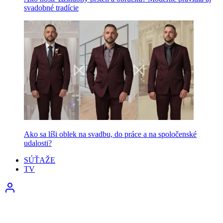
svadobné tradície
Ako sa líši oblek na svadbu, do práce a na spoločenské
udalosti?
SÚŤAŽE
TV