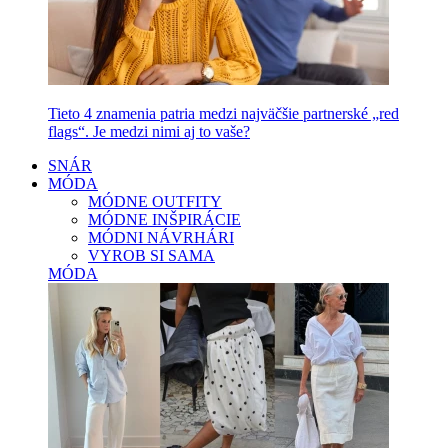
Tieto 4 znamenia patria medzi najväčšie partnerské „red
flags“. Je medzi nimi aj to vaše?
SNÁR
MÓDA
MÓDNE OUTFITY
MÓDNE INŠPIRÁCIE
MÓDNI NÁVRHÁRI
VYROB SI SAMA
MÓDA