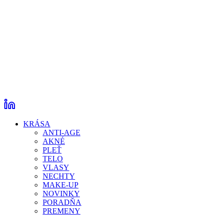
KRÁSA
ANTI-AGE
AKNÉ
PLEŤ
TELO
VLASY
NECHTY
MAKE-UP
NOVINKY
PORADŇA
PREMENY