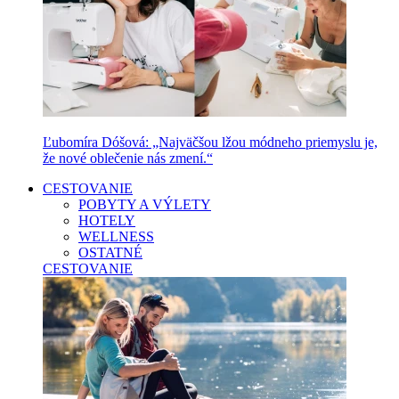
Ľubomíra Dóšová: „Najväčšou lžou módneho priemyslu je,
že nové oblečenie nás zmení.“
CESTOVANIE
POBYTY A VÝLETY
HOTELY
WELLNESS
OSTATNÉ
CESTOVANIE