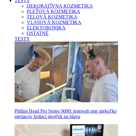
TESTY
DEKORATÍVNA KOZMETIKA
PLEŤOVÁ KOZMETIKA
TELOVÁ KOZMETIKA
VLASOVÁ KOZMETIKA
ELEKTORONIKA
OSTATNÉ
TESTY
Philips Head Pro Series 9000: testovali sme niekoľko
mesiacov holiaci strojček na hlavu