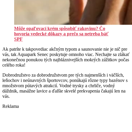
Môže opaľovací krém spôsobiť rakovinu? Čo
hovoria vedecké dôkazy a prečo sa netreba báť
SPF
Ak patríte k takpovediac akčným typom a saunovanie nie je nič pre
vás, tak Aquapark Senec poskytuje omnoho viac. Nechajte sa zlákať
nekonečnou ponukou tých najbláznivejších mokrých zážitkov počas
celého roka!
Dobrodružstvo za dobrodružstvom pre tých najmenších i väčších,
leňochov i neúnavných športovcov, ponúkajú rôzne typy bazénov s
množstvom pútavých atrakcií. Vodné trysky a chrliče, vodný
dáždnik, masážne lavice a ďalšie skvelé prekvapenia čakajú len na
vás.
Reklama