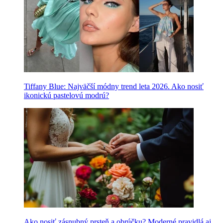
Tiffany Blue: Najväčší módny trend leta 2026. Ako nosiť
ikonickú pastelovú modrú?
Ako nosiť zásnubný prsteň a obrúčku? Moderné pravidlá aj