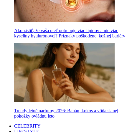
Ako zistiť, že vaša pleť potrebuje viac lipidov a nie viac
kyseliny hyalurónovej? Príznaky poškodenej kožnej bariéry
Trendy letné parfumy 2026: Banán, kokos a vôňa slanej
pokožky ovládnu leto
CELEBRITY
LIFESTYLE