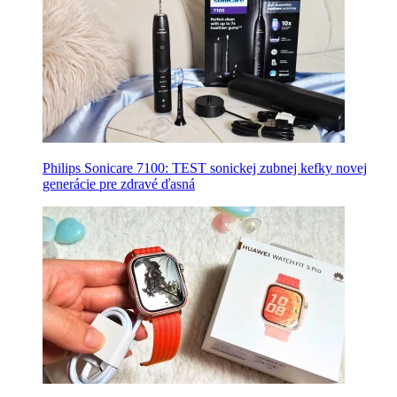
Philips Sonicare 7100: TEST sonickej zubnej kefky novej
generácie pre zdravé ďasná