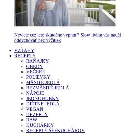
Neviete cez leto skutočne vypnúť? Slow living vás naučí
oddychovať bez výčitiek
VZŤAHY
RECEPTY
RAŇAJKY
OBEDY
VEČERE
POLIEVKY
MÄSITÉ JEDLÁ
BEZMÄSITÉ JEDLÁ
NÁPOJE
JEDNOHUBKY
DIÉTNE JEDLÁ
VEGAN
DEZERTY
RAW
KUCHÁRKY
RECEPTY ŠÉFKUCHÁROV