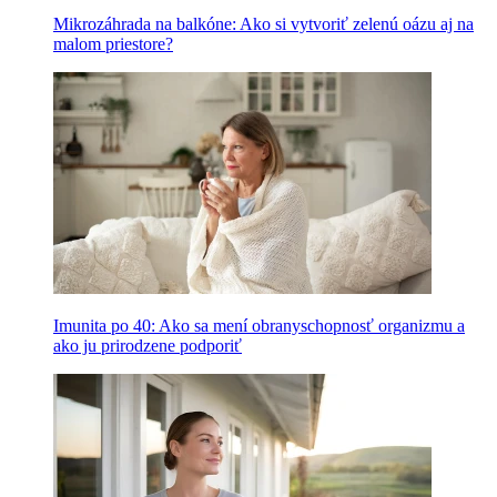
Mikrozáhrada na balkóne: Ako si vytvoriť zelenú oázu aj na
malom priestore?
Imunita po 40: Ako sa mení obranyschopnosť organizmu a
ako ju prirodzene podporiť