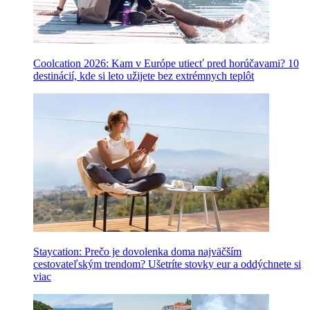
Coolcation 2026: Kam v Európe utiecť pred horúčavami? 10
destinácií, kde si leto užijete bez extrémnych teplôt
Staycation: Prečo je dovolenka doma najväčším
cestovateľským trendom? Ušetríte stovky eur a oddýchnete si
viac