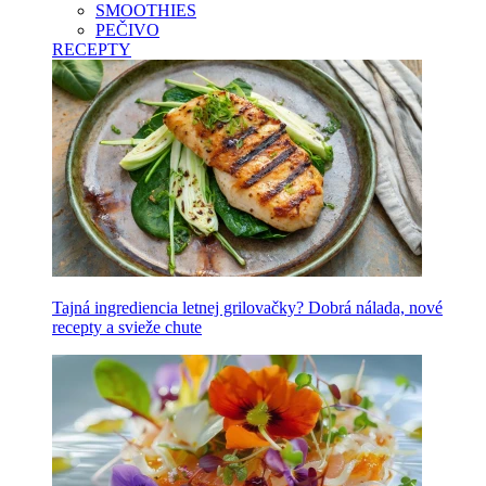
SMOOTHIES
PEČIVO
RECEPTY
Tajná ingrediencia letnej grilovačky? Dobrá nálada, nové
recepty a svieže chute