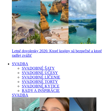
Letné dovolenky 2026: Ktoré krajiny sú bezpečné a ktoré
radšej zvážiť
SVADBA
SVADOBNÉ ŠATY
SVADOBNÉ ÚČESY
SVADOBNÉ LÍČENIE
SVADOBNÉ TORTY
SVADOBNÉ KYTICE
RADY A INŠPIRÁCIE
SVADBA