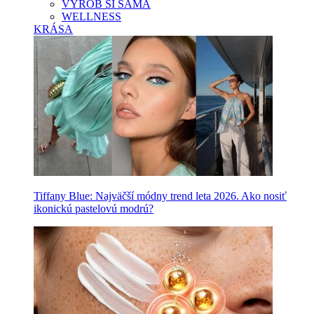
VYROB SI SAMA
WELLNESS
KRÁSA
Tiffany Blue: Najväčší módny trend leta 2026. Ako nosiť
ikonickú pastelovú modrú?