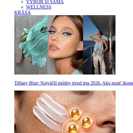
VYROB SI SAMA
WELLNESS
KRÁSA
Tiffany Blue: Najväčší módny trend leta 2026. Ako nosiť ikon