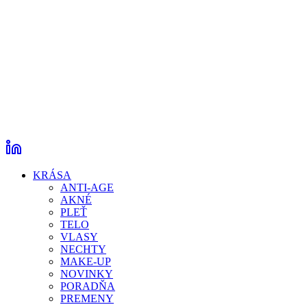
KRÁSA
ANTI-AGE
AKNÉ
PLEŤ
TELO
VLASY
NECHTY
MAKE-UP
NOVINKY
PORADŇA
PREMENY