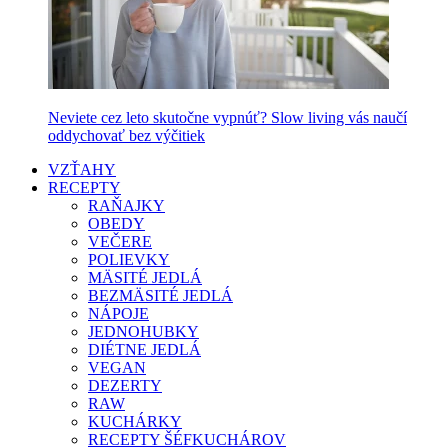
Neviete cez leto skutočne vypnúť? Slow living vás naučí
oddychovať bez výčitiek
VZŤAHY
RECEPTY
RAŇAJKY
OBEDY
VEČERE
POLIEVKY
MÄSITÉ JEDLÁ
BEZMÄSITÉ JEDLÁ
NÁPOJE
JEDNOHUBKY
DIÉTNE JEDLÁ
VEGAN
DEZERTY
RAW
KUCHÁRKY
RECEPTY ŠÉFKUCHÁROV