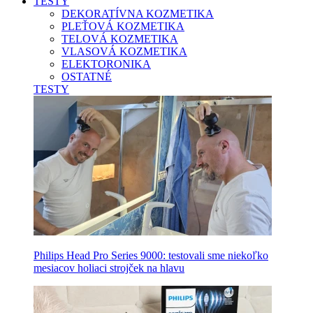
TESTY
DEKORATÍVNA KOZMETIKA
PLEŤOVÁ KOZMETIKA
TELOVÁ KOZMETIKA
VLASOVÁ KOZMETIKA
ELEKTORONIKA
OSTATNÉ
TESTY
Philips Head Pro Series 9000: testovali sme niekoľko
mesiacov holiaci strojček na hlavu