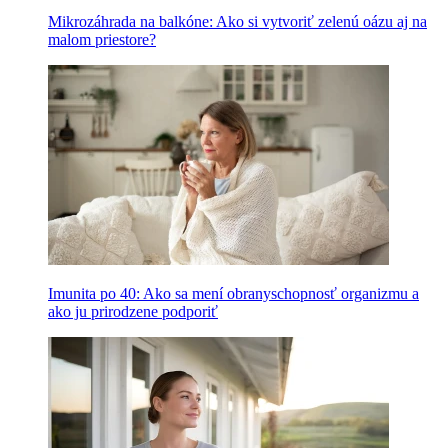
Mikrozáhrada na balkóne: Ako si vytvoriť zelenú oázu aj na
malom priestore?
Imunita po 40: Ako sa mení obranyschopnosť organizmu a
ako ju prirodzene podporiť