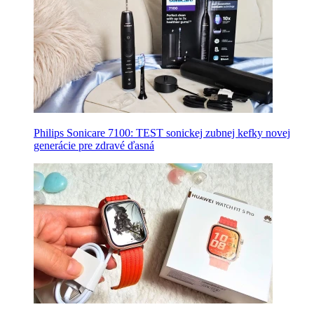
Philips Sonicare 7100: TEST sonickej zubnej kefky novej
generácie pre zdravé ďasná