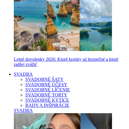
Letné dovolenky 2026: Ktoré krajiny sú bezpečné a ktoré
radšej zvážiť
SVADBA
SVADOBNÉ ŠATY
SVADOBNÉ ÚČESY
SVADOBNÉ LÍČENIE
SVADOBNÉ TORTY
SVADOBNÉ KYTICE
RADY A INŠPIRÁCIE
SVADBA