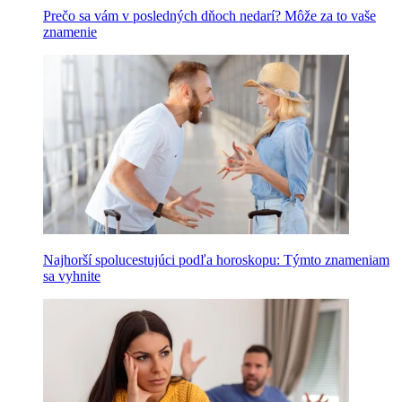
Prečo sa vám v posledných dňoch nedarí? Môže za to vaše
znamenie
Najhorší spolucestujúci podľa horoskopu: Týmto znameniam
sa vyhnite