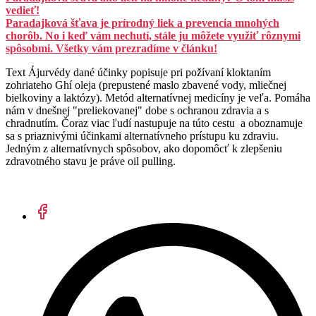
vedieť!
Paradajková šťava je prírodný liek a prevencia mnohých
chorôb. No i keď vám nechutí, stále ju môžete využiť rôznymi
spôsobmi. Všetky vám prezradíme v článku!
Text Ájurvédy dané účinky popisuje pri požívaní kloktaním
zohriateho Ghí oleja (prepustené maslo zbavené vody, mliečnej
bielkoviny a laktózy). Metód alternatívnej medicíny je veľa. Pomáha
nám v dnešnej "preliekovanej" dobe s ochranou zdravia a s
chradnutím. Čoraz viac ľudí nastupuje na túto cestu a oboznamuje
sa s priaznivými účinkami alternatívneho prístupu ku zdraviu.
Jedným z alternatívnych spôsobov, ako dopomôcť k zlepšeniu
zdravotného stavu je práve oil pulling.