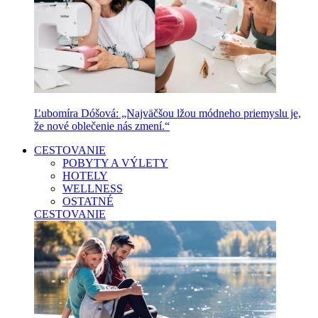
Ľubomíra Dóšová: „Najväčšou lžou módneho priemyslu je,
že nové oblečenie nás zmení.“
CESTOVANIE
POBYTY A VÝLETY
HOTELY
WELLNESS
OSTATNÉ
CESTOVANIE