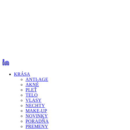
KRÁSA
ANTI-AGE
AKNÉ
PLEŤ
TELO
VLASY
NECHTY
MAKE-UP
NOVINKY
PORADŇA
PREMENY