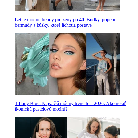
Letné módne trendy pre ženy po 40: Bodky, popelín,
bermudy a kúsky, ktoré lichotia postave
Tiffany Blue: Najväčší módny trend leta 2026. Ako nosiť
ikonickú pastelovú modrú?