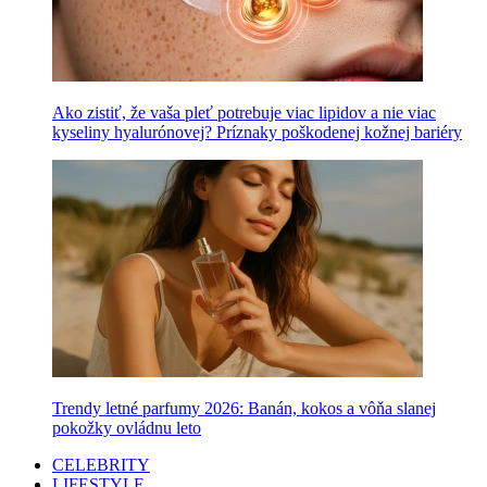
Ako zistiť, že vaša pleť potrebuje viac lipidov a nie viac
kyseliny hyalurónovej? Príznaky poškodenej kožnej bariéry
Trendy letné parfumy 2026: Banán, kokos a vôňa slanej
pokožky ovládnu leto
CELEBRITY
LIFESTYLE