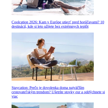
Coolcation 2026: Kam v Európe utiecť pred horúčavami? 10
destinácií, kde si leto užijete bez extrémnych teplôt
Staycation: Prečo je dovolenka doma najväčším
cestovateľským trendom? Ušetríte stovky eur a oddýchnete si
viac