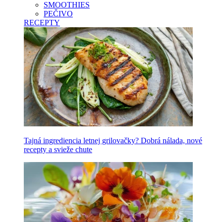
SMOOTHIES
PEČIVO
RECEPTY
Tajná ingrediencia letnej grilovačky? Dobrá nálada, nové
recepty a svieže chute