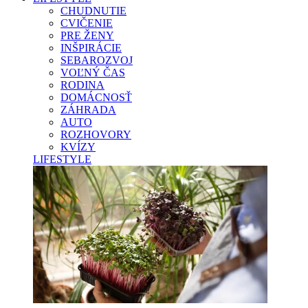
CHUDNUTIE
CVIČENIE
PRE ŽENY
INŠPIRÁCIE
SEBAROZVOJ
VOĽNÝ ČAS
RODINA
DOMÁCNOSŤ
ZÁHRADA
AUTO
ROZHOVORY
KVÍZY
LIFESTYLE