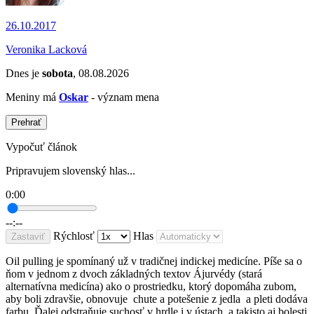
26.10.2017
Veronika Lacková
Dnes je
sobota
, 08.08.2026
Meniny má
Oskar
- význam mena
Prehrať
Vypočuť článok
Pripravujem slovenský hlas...
0:00
--:--
Rýchlosť
Hlas
Zastaviť
Oil pulling je spomínaný už v tradičnej indickej medicíne. Píše sa o
ňom v jednom z dvoch základných textov Ájurvédy (stará
alternatívna medicína) ako o prostriedku, ktorý dopomáha zubom,
aby boli zdravšie, obnovuje chute a potešenie z jedla a pleti dodáva
farbu. Ďalej odstraňuje suchosť v hrdle i v ústach, a takisto aj bolesti