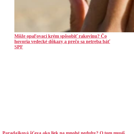
Môže opaľovací krém spôsobiť rakovinu? Čo
hovoria vedecké dôkazy a prečo sa netreba báť
SPF
Paradajková šťava ako liek na mnohé neduhy? O tom musíš