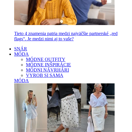
Tieto 4 znamenia patria medzi najväčšie partnerské „red
flags“. Je medzi nimi aj to vaše?
SNÁR
MÓDA
MÓDNE OUTFITY
MÓDNE INŠPIRÁCIE
MÓDNI NÁVRHÁRI
VYROB SI SAMA
MÓDA