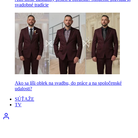
svadobné tradície
Ako sa líši oblek na svadbu, do práce a na spoločenské
udalosti?
SÚŤAŽE
TV