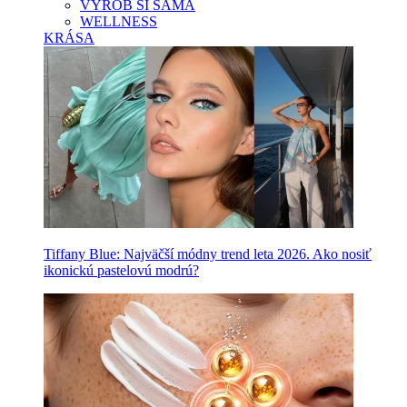
VYROB SI SAMA
WELLNESS
KRÁSA
Tiffany Blue: Najväčší módny trend leta 2026. Ako nosiť
ikonickú pastelovú modrú?