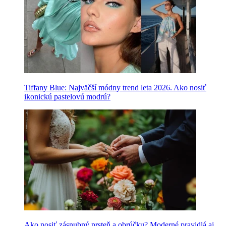
Tiffany Blue: Najväčší módny trend leta 2026. Ako nosiť
ikonickú pastelovú modrú?
Ako nosiť zásnubný prsteň a obrúčku? Moderné pravidlá aj