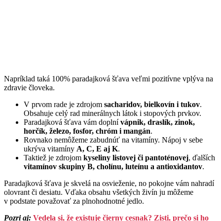
Napríklad taká 100% paradajková šťava veľmi pozitívne vplýva na
zdravie človeka.
V prvom rade je zdrojom
sacharidov, bielkovín i tukov
.
Obsahuje celý rad minerálnych látok i stopových prvkov.
Paradajková šťava vám doplní
vápnik, draslík, zinok,
horčík, železo, fosfor, chróm i mangán
.
Rovnako nemôžeme zabudnúť na vitamíny. Nápoj v sebe
ukrýva vitamíny
A, C, E aj K
.
Taktiež je zdrojom
kyseliny listovej či pantoténovej
, ďalších
vitamínov skupiny B, cholínu, luteínu a antioxidantov
.
Paradajková šťava je skvelá na osvieženie, no pokojne vám nahradí
olovrant či desiatu. Vďaka obsahu všetkých živín ju môžeme
v podstate považovať za plnohodnotné jedlo.
Pozri aj:
Vedela si, že existuje čierny cesnak? Zisti, prečo si ho