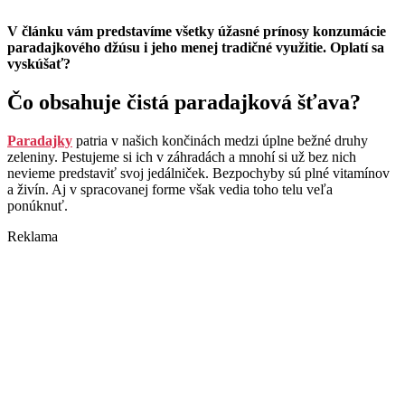
V článku vám predstavíme všetky úžasné prínosy konzumácie
paradajkového džúsu i jeho menej tradičné využitie. Oplatí sa
vyskúšať?
Čo obsahuje čistá paradajková šťava?
Paradajky
patria v našich končinách medzi úplne bežné druhy
zeleniny. Pestujeme si ich v záhradách a mnohí si už bez nich
nevieme predstaviť svoj jedálniček. Bezpochyby sú plné vitamínov
a živín. Aj v spracovanej forme však vedia toho telu veľa
ponúknuť.
Reklama