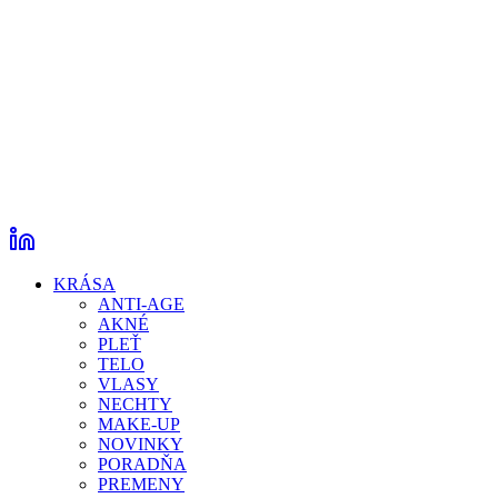
KRÁSA
ANTI-AGE
AKNÉ
PLEŤ
TELO
VLASY
NECHTY
MAKE-UP
NOVINKY
PORADŇA
PREMENY