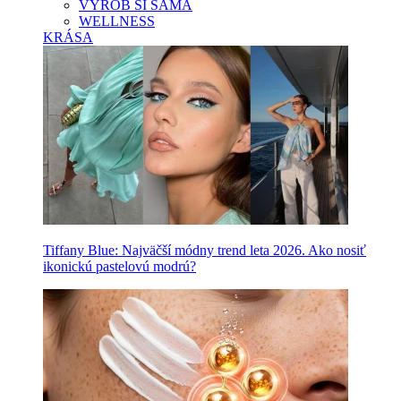
VYROB SI SAMA
WELLNESS
KRÁSA
Tiffany Blue: Najväčší módny trend leta 2026. Ako nosiť
ikonickú pastelovú modrú?