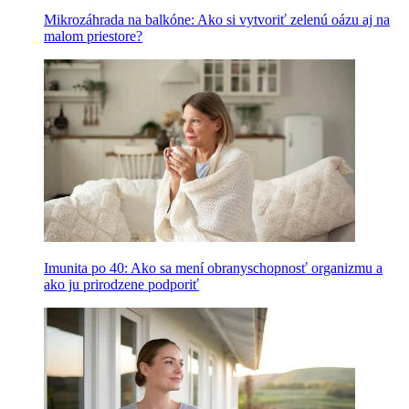
Mikrozáhrada na balkóne: Ako si vytvoriť zelenú oázu aj na
malom priestore?
Imunita po 40: Ako sa mení obranyschopnosť organizmu a
ako ju prirodzene podporiť