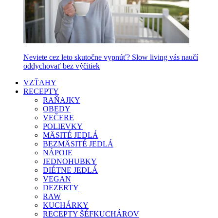
Neviete cez leto skutočne vypnúť? Slow living vás naučí
oddychovať bez výčitiek
VZŤAHY
RECEPTY
RAŇAJKY
OBEDY
VEČERE
POLIEVKY
MÄSITÉ JEDLÁ
BEZMÄSITÉ JEDLÁ
NÁPOJE
JEDNOHUBKY
DIÉTNE JEDLÁ
VEGAN
DEZERTY
RAW
KUCHÁRKY
RECEPTY ŠÉFKUCHÁROV