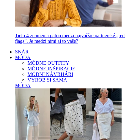
Tieto 4 znamenia patria medzi najväčšie partnerské „red
flags“. Je medzi nimi aj to vaše?
SNÁR
MÓDA
MÓDNE OUTFITY
MÓDNE INŠPIRÁCIE
MÓDNI NÁVRHÁRI
VYROB SI SAMA
MÓDA