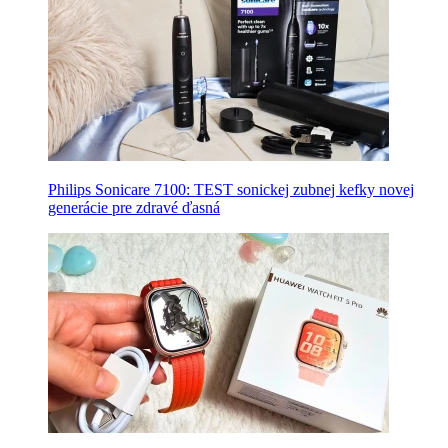
Philips Sonicare 7100: TEST sonickej zubnej kefky novej
generácie pre zdravé ďasná