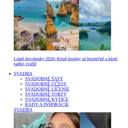
Letné dovolenky 2026: Ktoré krajiny sú bezpečné a ktoré
radšej zvážiť
SVADBA
SVADOBNÉ ŠATY
SVADOBNÉ ÚČESY
SVADOBNÉ LÍČENIE
SVADOBNÉ TORTY
SVADOBNÉ KYTICE
RADY A INŠPIRÁCIE
SVADBA