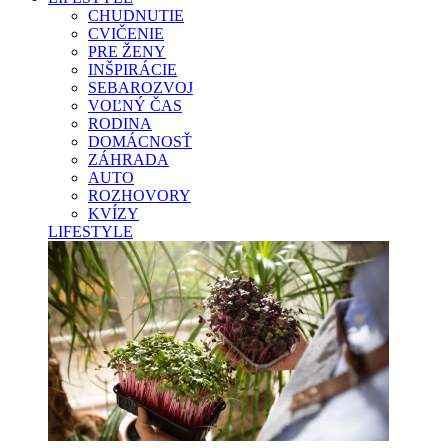
CHUDNUTIE
CVIČENIE
PRE ŽENY
INŠPIRÁCIE
SEBAROZVOJ
VOĽNÝ ČAS
RODINA
DOMÁCNOSŤ
ZÁHRADA
AUTO
ROZHOVORY
KVÍZY
LIFESTYLE