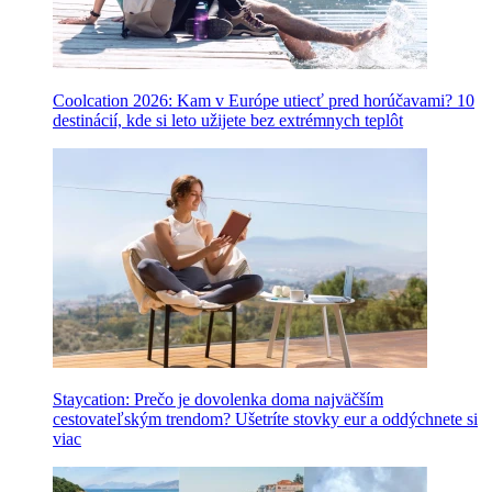
Coolcation 2026: Kam v Európe utiecť pred horúčavami? 10
destinácií, kde si leto užijete bez extrémnych teplôt
Staycation: Prečo je dovolenka doma najväčším
cestovateľským trendom? Ušetríte stovky eur a oddýchnete si
viac