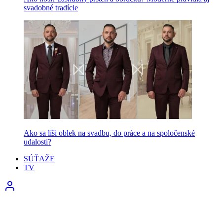
svadobné tradície
Ako sa líši oblek na svadbu, do práce a na spoločenské
udalosti?
SÚŤAŽE
TV