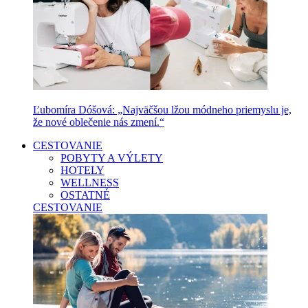
Ľubomíra Dóšová: „Najväčšou lžou módneho priemyslu je,
že nové oblečenie nás zmení.“
CESTOVANIE
POBYTY A VÝLETY
HOTELY
WELLNESS
OSTATNÉ
CESTOVANIE