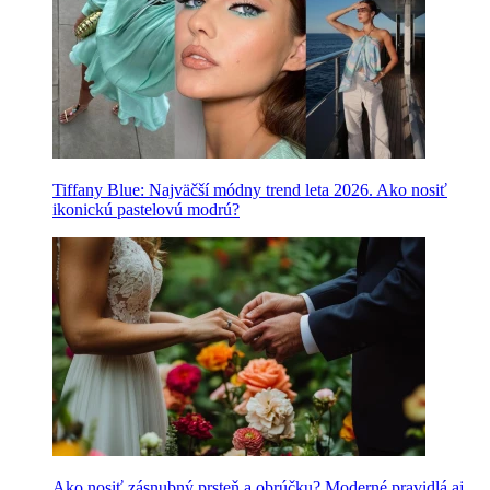
Tiffany Blue: Najväčší módny trend leta 2026. Ako nosiť
ikonickú pastelovú modrú?
Ako nosiť zásnubný prsteň a obrúčku? Moderné pravidlá aj