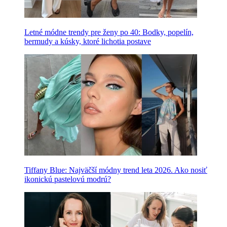
Letné módne trendy pre ženy po 40: Bodky, popelín,
bermudy a kúsky, ktoré lichotia postave
Tiffany Blue: Najväčší módny trend leta 2026. Ako nosiť
ikonickú pastelovú modrú?