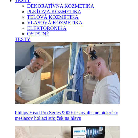
TESTY
DEKORATÍVNA KOZMETIKA
PLEŤOVÁ KOZMETIKA
TELOVÁ KOZMETIKA
VLASOVÁ KOZMETIKA
ELEKTORONIKA
OSTATNÉ
TESTY
Philips Head Pro Series 9000: testovali sme niekoľko
mesiacov holiaci strojček na hlavu