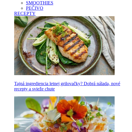
SMOOTHIES
PEČIVO
RECEPTY
Tajná ingrediencia letnej grilovačky? Dobrá nálada, nové
recepty a svieže chute