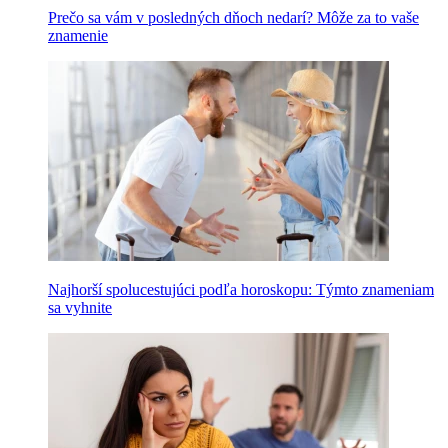
Prečo sa vám v posledných dňoch nedarí? Môže za to vaše
znamenie
Najhorší spolucestujúci podľa horoskopu: Týmto znameniam
sa vyhnite