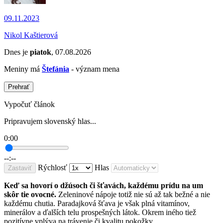
09.11.2023
Nikol Kaštierová
Dnes je
piatok
, 07.08.2026
Meniny má
Štefánia
- význam mena
Prehrať
Vypočuť článok
Pripravujem slovenský hlas...
0:00
--:--
Rýchlosť
Hlas
Zastaviť
Keď sa hovorí o džúsoch či šťavách, každému prídu na um
skôr tie ovocné.
Zeleninové nápoje totiž nie sú až tak bežné a nie
každému chutia. Paradajková šťava je však plná vitamínov,
minerálov a ďalších telu prospešných látok. Okrem iného tiež
pozitívne vplýva na trávenie či kvalitu pokožky.