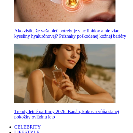
Ako zistiť, že vaša pleť potrebuje viac lipidov a nie viac
kyseliny hyalurónovej? Príznaky poškodenej kožnej bariéry
Trendy letné parfumy 2026: Banán, kokos a vôňa slanej
pokožky ovládnu leto
CELEBRITY
LIFESTYLE