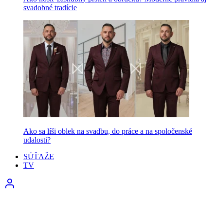
svadobné tradície
Ako sa líši oblek na svadbu, do práce a na spoločenské
udalosti?
SÚŤAŽE
TV