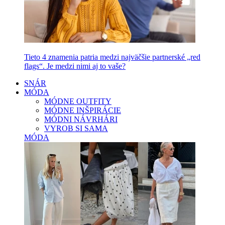
Tieto 4 znamenia patria medzi najväčšie partnerské „red
flags“. Je medzi nimi aj to vaše?
SNÁR
MÓDA
MÓDNE OUTFITY
MÓDNE INŠPIRÁCIE
MÓDNI NÁVRHÁRI
VYROB SI SAMA
MÓDA