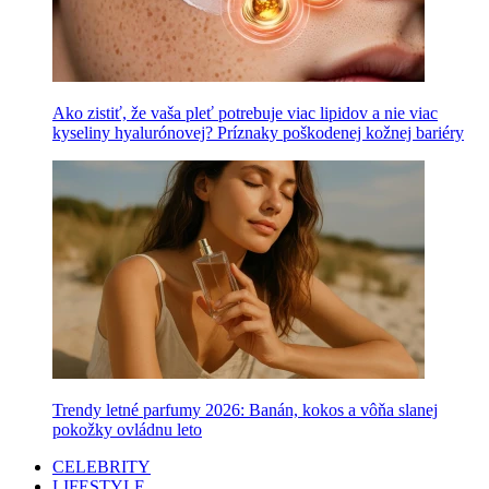
Ako zistiť, že vaša pleť potrebuje viac lipidov a nie viac
kyseliny hyalurónovej? Príznaky poškodenej kožnej bariéry
Trendy letné parfumy 2026: Banán, kokos a vôňa slanej
pokožky ovládnu leto
CELEBRITY
LIFESTYLE