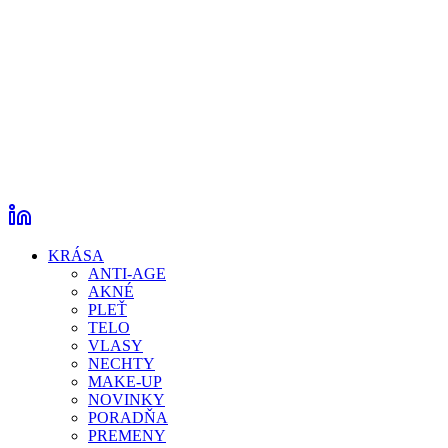
KRÁSA
ANTI-AGE
AKNÉ
PLEŤ
TELO
VLASY
NECHTY
MAKE-UP
NOVINKY
PORADŇA
PREMENY