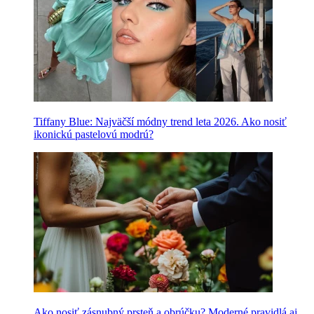
Tiffany Blue: Najväčší módny trend leta 2026. Ako nosiť
ikonickú pastelovú modrú?
Ako nosiť zásnubný prsteň a obrúčku? Moderné pravidlá aj