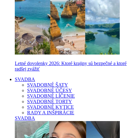
Letné dovolenky 2026: Ktoré krajiny sú bezpečné a ktoré
radšej zvážiť
SVADBA
SVADOBNÉ ŠATY
SVADOBNÉ ÚČESY
SVADOBNÉ LÍČENIE
SVADOBNÉ TORTY
SVADOBNÉ KYTICE
RADY A INŠPIRÁCIE
SVADBA