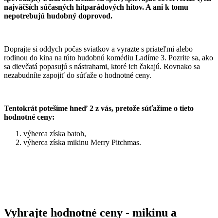
najväčších súčasných hitparádových hitov. A ani k tomu
nepotrebujú hudobný doprovod.
Doprajte si oddych počas sviatkov a vyrazte s priateľmi alebo
rodinou do kina na túto hudobnú komédiu Ladíme 3. Pozrite sa, ako
sa dievčatá popasujú s nástrahami, ktoré ich čakajú. Rovnako sa
nezabudníte zapojiť do súťaže o hodnotné ceny.
Tentokrát potešíme hneď 2 z vás, pretože súťažíme o tieto
hodnotné ceny:
výherca získa batoh,
výherca získa mikinu Merry Pitchmas.
Vyhrajte hodnotné ceny - mikinu a