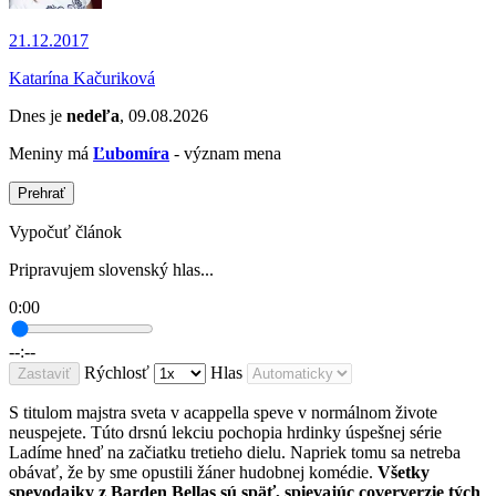
21.12.2017
Katarína Kačuriková
Dnes je
nedeľa
, 09.08.2026
Meniny má
Ľubomíra
- význam mena
Prehrať
Vypočuť článok
Pripravujem slovenský hlas...
0:00
--:--
Rýchlosť
Hlas
Zastaviť
S titulom majstra sveta v acappella speve v normálnom živote
neuspejete. Túto drsnú lekciu pochopia hrdinky úspešnej série
Ladíme hneď na začiatku tretieho dielu. Napriek tomu sa netreba
obávať, že by sme opustili žáner hudobnej komédie.
Všetky
spevodajky z Barden Bellas sú späť, spievajúc coververzie tých