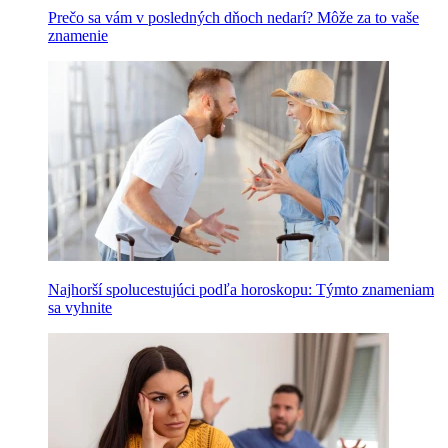
Prečo sa vám v posledných dňoch nedarí? Môže za to vaše
znamenie
Najhorší spolucestujúci podľa horoskopu: Týmto znameniam
sa vyhnite