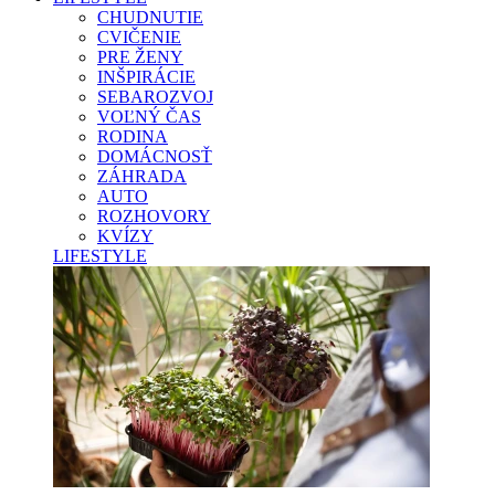
CHUDNUTIE
CVIČENIE
PRE ŽENY
INŠPIRÁCIE
SEBAROZVOJ
VOĽNÝ ČAS
RODINA
DOMÁCNOSŤ
ZÁHRADA
AUTO
ROZHOVORY
KVÍZY
LIFESTYLE