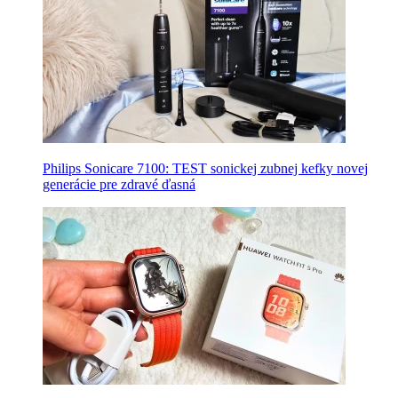
Philips Sonicare 7100: TEST sonickej zubnej kefky novej
generácie pre zdravé ďasná