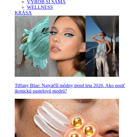
VYROB SI SAMA
WELLNESS
KRÁSA
Tiffany Blue: Najväčší módny trend leta 2026. Ako nosiť
ikonickú pastelovú modrú?