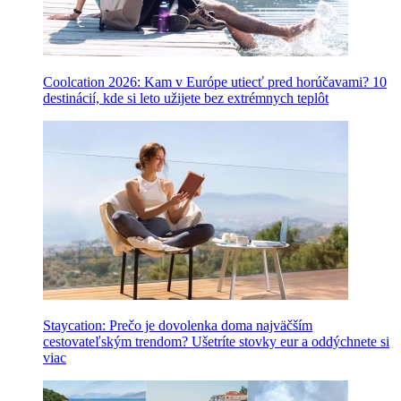
Coolcation 2026: Kam v Európe utiecť pred horúčavami? 10
destinácií, kde si leto užijete bez extrémnych teplôt
Staycation: Prečo je dovolenka doma najväčším
cestovateľským trendom? Ušetríte stovky eur a oddýchnete si
viac