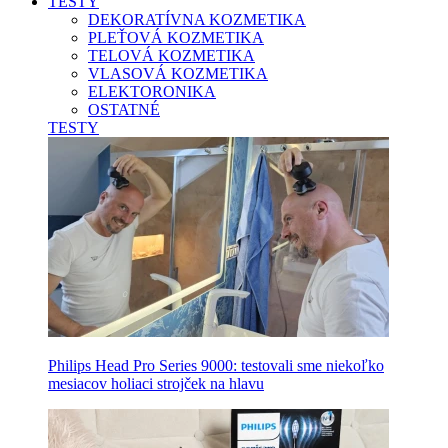
TESTY
DEKORATÍVNA KOZMETIKA
PLEŤOVÁ KOZMETIKA
TELOVÁ KOZMETIKA
VLASOVÁ KOZMETIKA
ELEKTORONIKA
OSTATNÉ
TESTY
Philips Head Pro Series 9000: testovali sme niekoľko
mesiacov holiaci strojček na hlavu