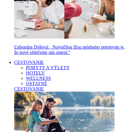
Ľubomíra Dóšová: „Najväčšou lžou módneho priemyslu je,
že nové oblečenie nás zmení.“
CESTOVANIE
POBYTY A VÝLETY
HOTELY
WELLNESS
OSTATNÉ
CESTOVANIE