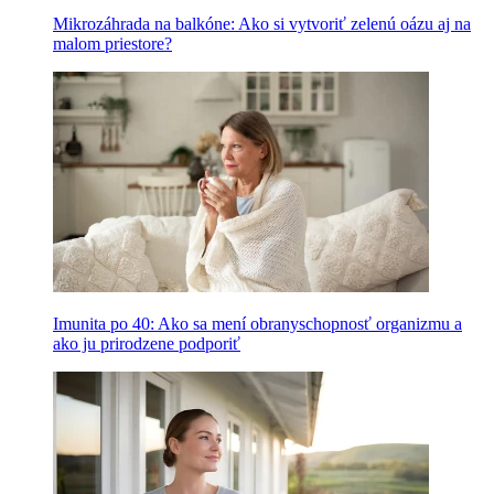
Mikrozáhrada na balkóne: Ako si vytvoriť zelenú oázu aj na
malom priestore?
Imunita po 40: Ako sa mení obranyschopnosť organizmu a
ako ju prirodzene podporiť