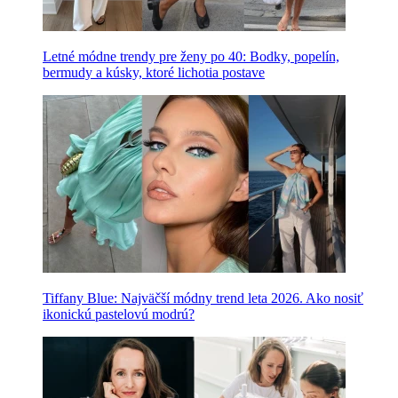
Letné módne trendy pre ženy po 40: Bodky, popelín,
bermudy a kúsky, ktoré lichotia postave
Tiffany Blue: Najväčší módny trend leta 2026. Ako nosiť
ikonickú pastelovú modrú?