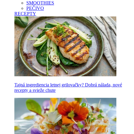
SMOOTHIES
PEČIVO
RECEPTY
Tajná ingrediencia letnej grilovačky? Dobrá nálada, nové
recepty a svieže chute