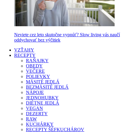
Neviete cez leto skutočne vypnúť? Slow living vás naučí
oddychovať bez výčitiek
VZŤAHY
RECEPTY
RAŇAJKY
OBEDY
VEČERE
POLIEVKY
MÄSITÉ JEDLÁ
BEZMÄSITÉ JEDLÁ
NÁPOJE
JEDNOHUBKY
DIÉTNE JEDLÁ
VEGAN
DEZERTY
RAW
KUCHÁRKY
RECEPTY ŠÉFKUCHÁROV