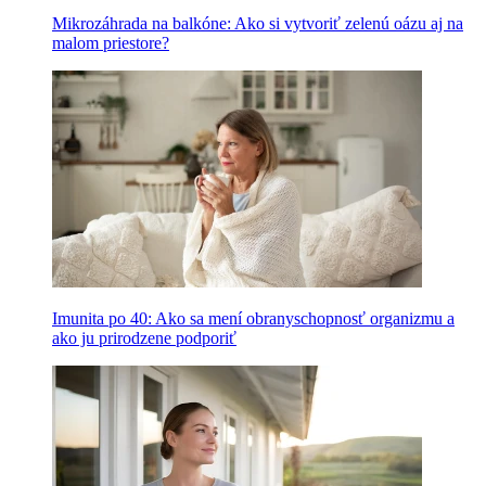
Mikrozáhrada na balkóne: Ako si vytvoriť zelenú oázu aj na
malom priestore?
Imunita po 40: Ako sa mení obranyschopnosť organizmu a
ako ju prirodzene podporiť