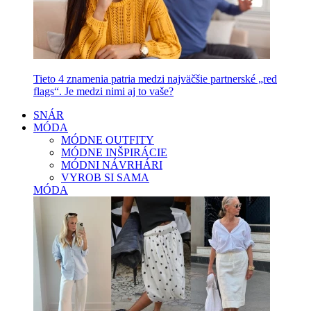
Tieto 4 znamenia patria medzi najväčšie partnerské „red
flags“. Je medzi nimi aj to vaše?
SNÁR
MÓDA
MÓDNE OUTFITY
MÓDNE INŠPIRÁCIE
MÓDNI NÁVRHÁRI
VYROB SI SAMA
MÓDA