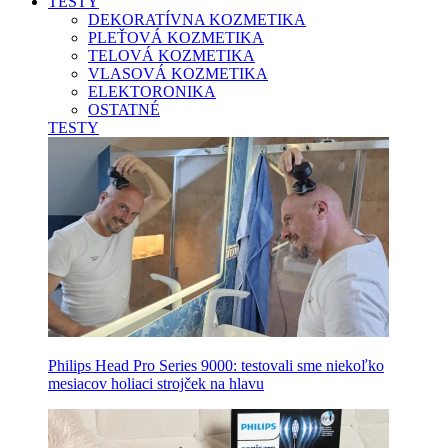
TESTY
DEKORATÍVNA KOZMETIKA
PLEŤOVÁ KOZMETIKA
TELOVÁ KOZMETIKA
VLASOVÁ KOZMETIKA
ELEKTORONIKA
OSTATNÉ
TESTY
Philips Head Pro Series 9000: testovali sme niekoľko
mesiacov holiaci strojček na hlavu