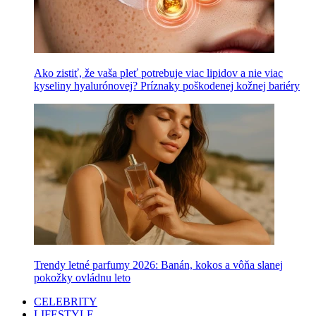
Ako zistiť, že vaša pleť potrebuje viac lipidov a nie viac
kyseliny hyalurónovej? Príznaky poškodenej kožnej bariéry
Trendy letné parfumy 2026: Banán, kokos a vôňa slanej
pokožky ovládnu leto
CELEBRITY
LIFESTYLE