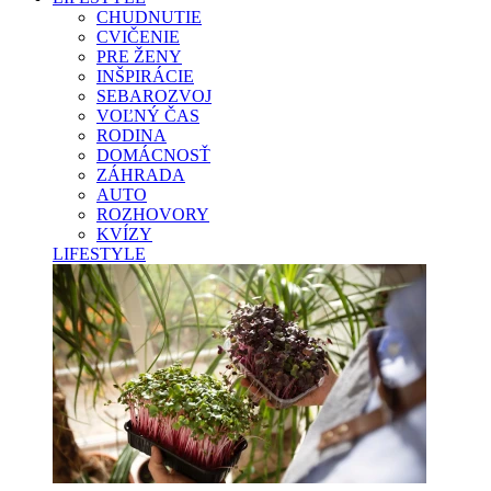
CHUDNUTIE
CVIČENIE
PRE ŽENY
INŠPIRÁCIE
SEBAROZVOJ
VOĽNÝ ČAS
RODINA
DOMÁCNOSŤ
ZÁHRADA
AUTO
ROZHOVORY
KVÍZY
LIFESTYLE