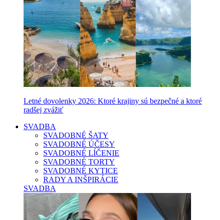
Letné dovolenky 2026: Ktoré krajiny sú bezpečné a ktoré
radšej zvážiť
SVADBA
SVADOBNÉ ŠATY
SVADOBNÉ ÚČESY
SVADOBNÉ LÍČENIE
SVADOBNÉ TORTY
SVADOBNÉ KYTICE
RADY A INŠPIRÁCIE
SVADBA