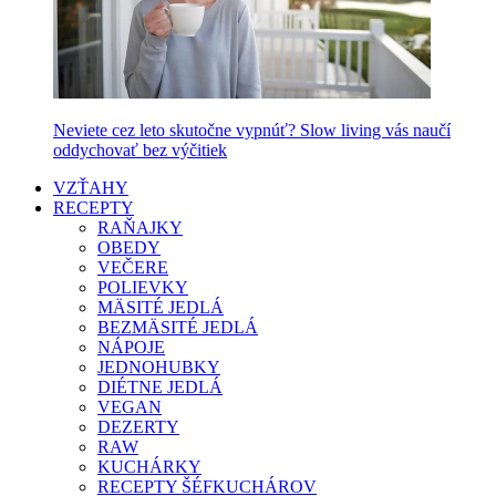
Neviete cez leto skutočne vypnúť? Slow living vás naučí
oddychovať bez výčitiek
VZŤAHY
RECEPTY
RAŇAJKY
OBEDY
VEČERE
POLIEVKY
MÄSITÉ JEDLÁ
BEZMÄSITÉ JEDLÁ
NÁPOJE
JEDNOHUBKY
DIÉTNE JEDLÁ
VEGAN
DEZERTY
RAW
KUCHÁRKY
RECEPTY ŠÉFKUCHÁROV