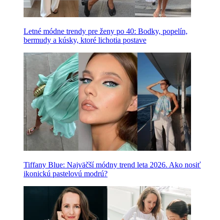
Letné módne trendy pre ženy po 40: Bodky, popelín,
bermudy a kúsky, ktoré lichotia postave
Tiffany Blue: Najväčší módny trend leta 2026. Ako nosiť
ikonickú pastelovú modrú?