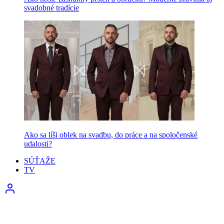
svadobné tradície
Ako sa líši oblek na svadbu, do práce a na spoločenské
udalosti?
SÚŤAŽE
TV