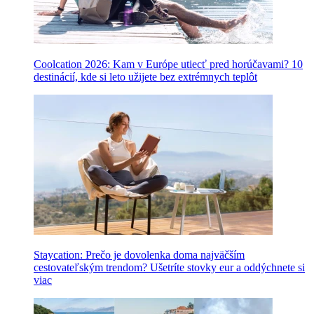
Coolcation 2026: Kam v Európe utiecť pred horúčavami? 10
destinácií, kde si leto užijete bez extrémnych teplôt
Staycation: Prečo je dovolenka doma najväčším
cestovateľským trendom? Ušetríte stovky eur a oddýchnete si
viac