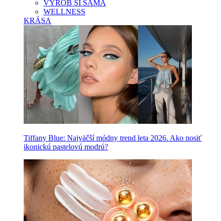
VYROB SI SAMA
WELLNESS
KRÁSA
Tiffany Blue: Najväčší módny trend leta 2026. Ako nosiť
ikonickú pastelovú modrú?