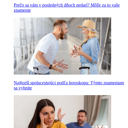
Prečo sa vám v posledných dňoch nedarí? Môže za to vaše
znamenie
Najhorší spolucestujúci podľa horoskopu: Týmto znameniam
sa vyhnite