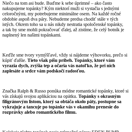
Niečo na tom asi bude. Buďme k sebe úprimné – ako často
nakupujeme topánky? Kým niektorí muži si vystačia s jednými
celoročnými, my potrebujeme minimálne osem. Na každé ročné
obdobie aspoň dva páry. Nebudeme predsa chodiť stále v tých
istých. Okrem toho sa u nás nikdy nestratia spoločenské topánky,
a tak by sme mohli pokračovať ďalej, až zistíme, že celý botník je
naplnený len našimi topánkami.
Keďže sme tvory vymýšľavé, vždy si nájdeme výhovorku, prečo si
kúpiť ďalšie.
Tieto však píšu príbeh. Topánky, ktoré vám
vyrazia dych, zvýšia tep a očaria vás natoľko, že pri nich
zaplesáte a srdce vám podskočí radosťou.
Značka Ralph & Russo ponúka módne romantické topánky, ktoré si
vás získajú svojou aplikáciou na opätku.
Topánky s okrasným
filigránovým listom, ktorý sa obtáča okolo päty, postupne sa
vykrajuje a tancuje po topánke vás v okamihu prenesie do
rozprávky alebo romantického filmu.