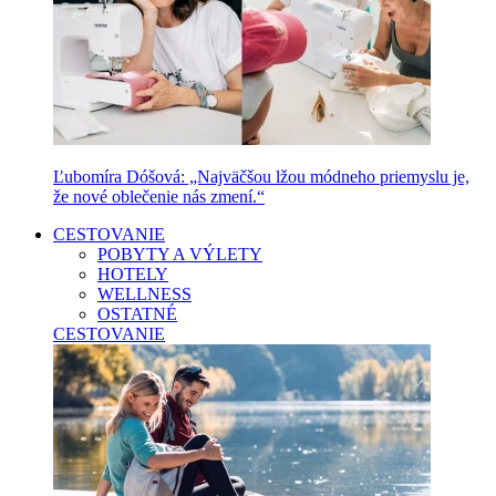
Ľubomíra Dóšová: „Najväčšou lžou módneho priemyslu je,
že nové oblečenie nás zmení.“
CESTOVANIE
POBYTY A VÝLETY
HOTELY
WELLNESS
OSTATNÉ
CESTOVANIE