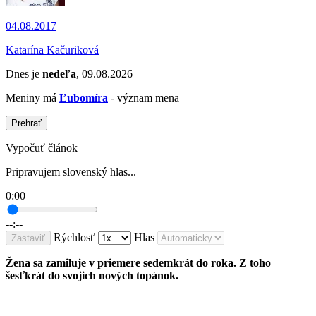
04.08.2017
Katarína Kačuriková
Dnes je
nedeľa
, 09.08.2026
Meniny má
Ľubomíra
- význam mena
Prehrať
Vypočuť článok
Pripravujem slovenský hlas...
0:00
--:--
Rýchlosť
Hlas
Zastaviť
Žena sa zamiluje v priemere sedemkrát do roka. Z toho
šesťkrát do svojich nových topánok.