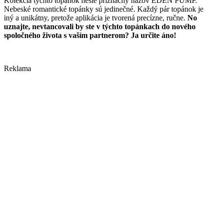
Kolekcia týchto topánok nesie príznačný názov EDEN PUMP.
Nebeské romantické topánky sú jedinečné. Každý pár topánok je
iný a unikátny, pretože aplikácia je tvorená precízne, ručne.
No
uznajte, nevtancovali by ste v týchto topánkach do nového
spoločného života s vaším partnerom? Ja určite áno!
Reklama