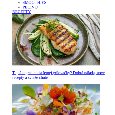
SMOOTHIES
PEČIVO
RECEPTY
Tajná ingrediencia letnej grilovačky? Dobrá nálada, nové
recepty a svieže chute