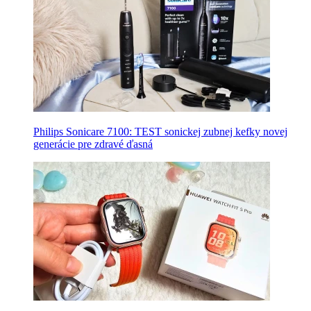
Philips Sonicare 7100: TEST sonickej zubnej kefky novej
generácie pre zdravé ďasná