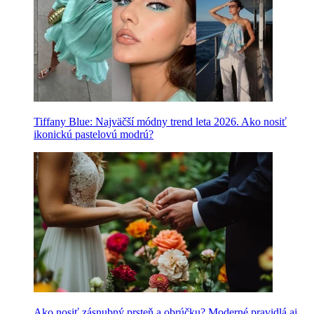
Tiffany Blue: Najväčší módny trend leta 2026. Ako nosiť
ikonickú pastelovú modrú?
Ako nosiť zásnubný prsteň a obrúčku? Moderné pravidlá aj