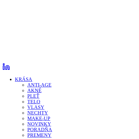
KRÁSA
ANTI-AGE
AKNÉ
PLEŤ
TELO
VLASY
NECHTY
MAKE-UP
NOVINKY
PORADŇA
PREMENY