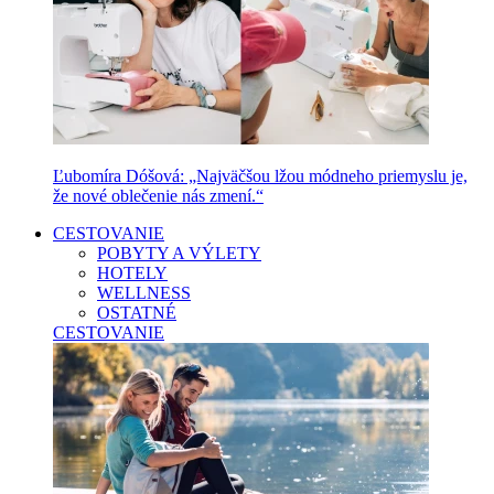
Ľubomíra Dóšová: „Najväčšou lžou módneho priemyslu je,
že nové oblečenie nás zmení.“
CESTOVANIE
POBYTY A VÝLETY
HOTELY
WELLNESS
OSTATNÉ
CESTOVANIE