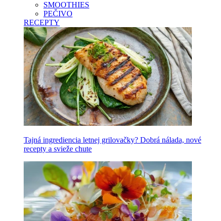
SMOOTHIES
PEČIVO
RECEPTY
Tajná ingrediencia letnej grilovačky? Dobrá nálada, nové
recepty a svieže chute