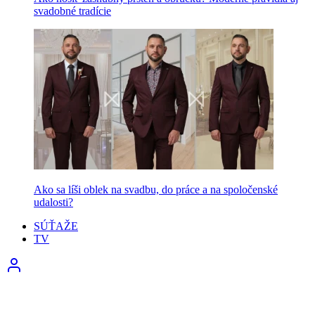
svadobné tradície
Ako sa líši oblek na svadbu, do práce a na spoločenské
udalosti?
SÚŤAŽE
TV