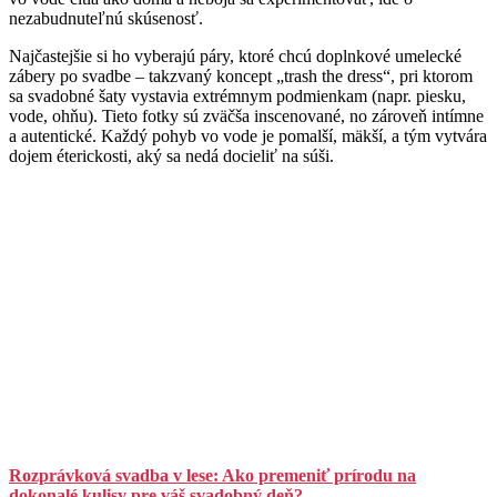
nezabudnuteľnú skúsenosť.
Najčastejšie si ho vyberajú páry, ktoré chcú doplnkové umelecké
zábery po svadbe – takzvaný koncept „trash the dress“, pri ktorom
sa svadobné šaty vystavia extrémnym podmienkam (napr. piesku,
vode, ohňu). Tieto fotky sú zväčša inscenované, no zároveň intímne
a autentické. Každý pohyb vo vode je pomalší, mäkší, a tým vytvára
dojem éterickosti, aký sa nedá docieliť na súši.
Rozprávková svadba v lese: Ako premeniť prírodu na
dokonalé kulisy pre váš svadobný deň?