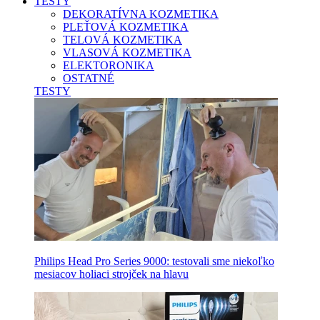
TESTY
DEKORATÍVNA KOZMETIKA
PLEŤOVÁ KOZMETIKA
TELOVÁ KOZMETIKA
VLASOVÁ KOZMETIKA
ELEKTORONIKA
OSTATNÉ
TESTY
Philips Head Pro Series 9000: testovali sme niekoľko
mesiacov holiaci strojček na hlavu