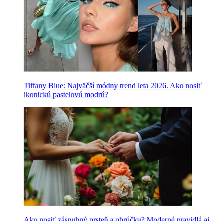
Tiffany Blue: Najväčší módny trend leta 2026. Ako nosiť
ikonickú pastelovú modrú?
Ako nosiť zásnubný prsteň a obrúčku? Moderné pravidlá aj