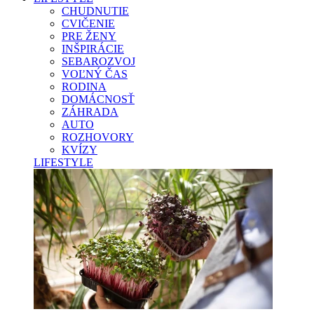
CHUDNUTIE
CVIČENIE
PRE ŽENY
INŠPIRÁCIE
SEBAROZVOJ
VOĽNÝ ČAS
RODINA
DOMÁCNOSŤ
ZÁHRADA
AUTO
ROZHOVORY
KVÍZY
LIFESTYLE