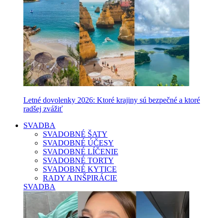
Letné dovolenky 2026: Ktoré krajiny sú bezpečné a ktoré
radšej zvážiť
SVADBA
SVADOBNÉ ŠATY
SVADOBNÉ ÚČESY
SVADOBNÉ LÍČENIE
SVADOBNÉ TORTY
SVADOBNÉ KYTICE
RADY A INŠPIRÁCIE
SVADBA