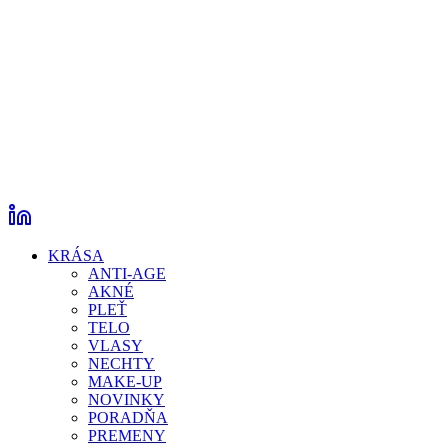
KRÁSA
ANTI-AGE
AKNÉ
PLEŤ
TELO
VLASY
NECHTY
MAKE-UP
NOVINKY
PORADŇA
PREMENY