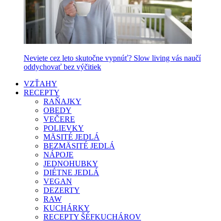
Neviete cez leto skutočne vypnúť? Slow living vás naučí
oddychovať bez výčitiek
VZŤAHY
RECEPTY
RAŇAJKY
OBEDY
VEČERE
POLIEVKY
MÄSITÉ JEDLÁ
BEZMÄSITÉ JEDLÁ
NÁPOJE
JEDNOHUBKY
DIÉTNE JEDLÁ
VEGAN
DEZERTY
RAW
KUCHÁRKY
RECEPTY ŠÉFKUCHÁROV