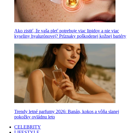
Ako zistiť, že vaša pleť potrebuje viac lipidov a nie viac
kyseliny hyalurónovej? Príznaky poškodenej kožnej bariéry
Trendy letné parfumy 2026: Banán, kokos a vôňa slanej
pokožky ovládnu leto
CELEBRITY
LIFESTYLE