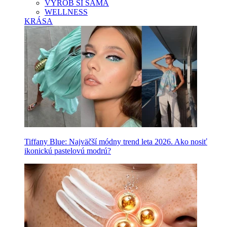
VYROB SI SAMA
WELLNESS
KRÁSA
Tiffany Blue: Najväčší módny trend leta 2026. Ako nosiť
ikonickú pastelovú modrú?