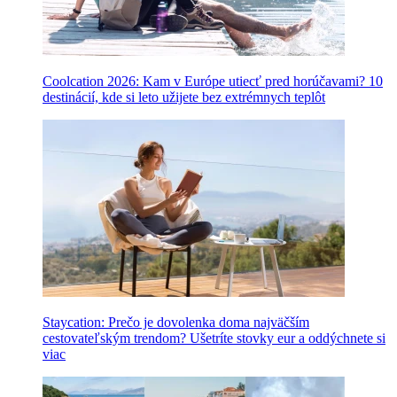
Coolcation 2026: Kam v Európe utiecť pred horúčavami? 10
destinácií, kde si leto užijete bez extrémnych teplôt
Staycation: Prečo je dovolenka doma najväčším
cestovateľským trendom? Ušetríte stovky eur a oddýchnete si
viac