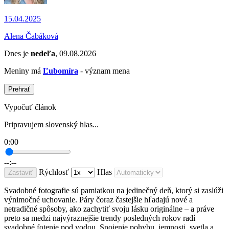
15.04.2025
Alena Čabáková
Dnes je
nedeľa
, 09.08.2026
Meniny má
Ľubomíra
- význam mena
Prehrať
Vypočuť článok
Pripravujem slovenský hlas...
0:00
--:--
Rýchlosť
Hlas
Zastaviť
Svadobné fotografie sú pamiatkou na jedinečný deň, ktorý si zaslúži
výnimočné uchovanie. Páry čoraz častejšie hľadajú nové a
netradičné spôsoby, ako zachytiť svoju lásku originálne – a práve
preto sa medzi najvýraznejšie trendy posledných rokov radí
svadobné fotenie pod vodou. Spojenie pohybu, jemnosti, svetla a