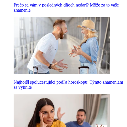
Prečo sa vám v posledných dňoch nedarí? Môže za to vaše
znamenie
Najhorší spolucestujúci podľa horoskopu: Týmto znameniam
sa vyhnite