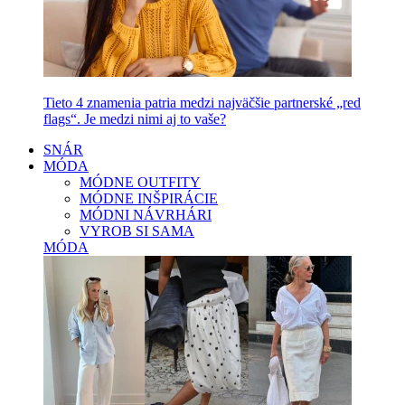
Tieto 4 znamenia patria medzi najväčšie partnerské „red
flags“. Je medzi nimi aj to vaše?
SNÁR
MÓDA
MÓDNE OUTFITY
MÓDNE INŠPIRÁCIE
MÓDNI NÁVRHÁRI
VYROB SI SAMA
MÓDA