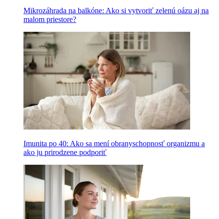
Mikrozáhrada na balkóne: Ako si vytvoriť zelenú oázu aj na
malom priestore?
Imunita po 40: Ako sa mení obranyschopnosť organizmu a
ako ju prirodzene podporiť