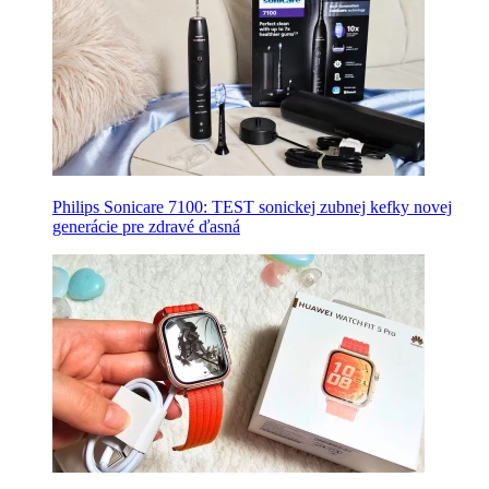
Philips Sonicare 7100: TEST sonickej zubnej kefky novej
generácie pre zdravé ďasná