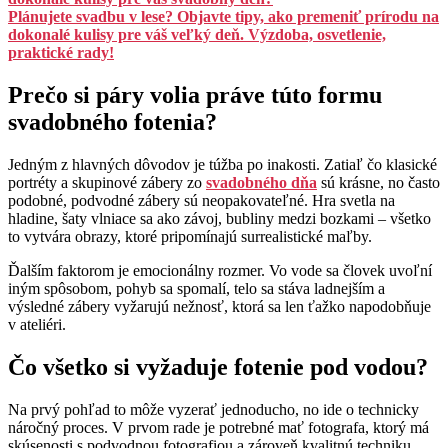
Plánujete svadbu v lese? Objavte tipy, ako premeniť prírodu na
dokonalé kulisy pre váš veľký deň. Výzdoba, osvetlenie,
praktické rady!
Prečo si páry volia práve túto formu
svadobného fotenia?
Jedným z hlavných dôvodov je túžba po inakosti. Zatiaľ čo klasické
portréty a skupinové zábery zo
svadobného dňa
sú krásne, no často
podobné, podvodné zábery sú neopakovateľné. Hra svetla na
hladine, šaty vlniace sa ako závoj, bubliny medzi bozkami – všetko
to vytvára obrazy, ktoré pripomínajú surrealistické maľby.
Ďalším faktorom je emocionálny rozmer. Vo vode sa človek uvoľní
iným spôsobom, pohyb sa spomalí, telo sa stáva ladnejším a
výsledné zábery vyžarujú nežnosť, ktorá sa len ťažko napodobňuje
v ateliéri.
Čo všetko si vyžaduje fotenie pod vodou?
Na prvý pohľad to môže vyzerať jednoducho, no ide o technicky
náročný proces. V prvom rade je potrebné mať fotografa, ktorý má
skúsenosti s podvodnou fotografiou a zároveň kvalitnú techniku.