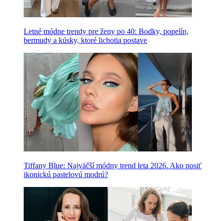
Letné módne trendy pre ženy po 40: Bodky, popelín,
bermudy a kúsky, ktoré lichotia postave
Tiffany Blue: Najväčší módny trend leta 2026. Ako nosiť
ikonickú pastelovú modrú?