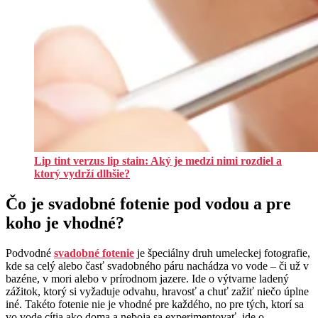
Lip tint verzus lip stain: Aký je medzi nimi rozdiel a
ktorý vydrží dlhšie?
Čo je svadobné fotenie pod vodou a pre
koho je vhodné?
Podvodné
svadobné fotenie
je špeciálny druh umeleckej fotografie,
kde sa celý alebo časť svadobného páru nachádza vo vode – či už v
bazéne, v mori alebo v prírodnom jazere. Ide o výtvarne ladený
zážitok, ktorý si vyžaduje odvahu, hravosť a chuť zažiť niečo úplne
iné. Takéto fotenie nie je vhodné pre každého, no pre tých, ktorí sa
vo vode cítia ako doma a neboja sa experimentovať, ide o