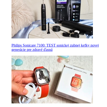
Philips Sonicare 7100: TEST sonickej zubnej kefky novej
generácie pre zdravé ďasná