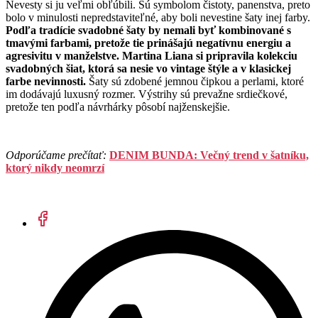
Nevesty si ju veľmi obľúbili. Sú symbolom čistoty, panenstva, preto
bolo v minulosti nepredstaviteľné, aby boli nevestine šaty inej farby.
Podľa tradície svadobné šaty by nemali byť kombinované s
tmavými farbami, pretože tie prinášajú negatívnu energiu a
agresivitu v manželstve.
Martina Liana si pripravila kolekciu
svadobných šiat, ktorá sa nesie vo vintage štýle a v klasickej
farbe nevinnosti.
Šaty sú zdobené jemnou čipkou a perlami, ktoré
im dodávajú luxusný rozmer. Výstrihy sú prevažne srdiečkové,
pretože ten podľa návrhárky pôsobí najženskejšie.
Odporúčame prečítať:
DENIM BUNDA: Večný trend v šatníku,
ktorý nikdy neomrzí