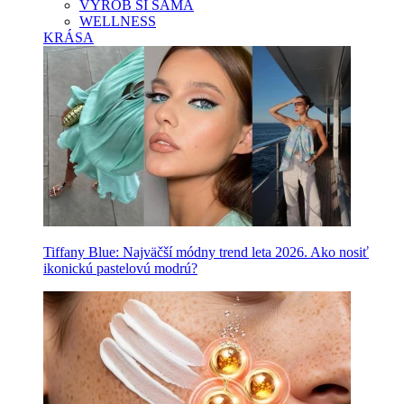
VYROB SI SAMA
WELLNESS
KRÁSA
Tiffany Blue: Najväčší módny trend leta 2026. Ako nosiť
ikonickú pastelovú modrú?