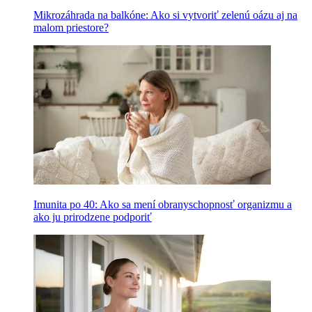
Mikrozáhrada na balkóne: Ako si vytvoriť zelenú oázu aj na
malom priestore?
Imunita po 40: Ako sa mení obranyschopnosť organizmu a
ako ju prirodzene podporiť