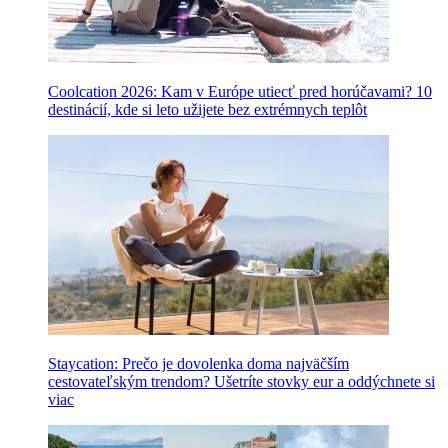
Coolcation 2026: Kam v Európe utiecť pred horúčavami? 10
destinácií, kde si leto užijete bez extrémnych teplôt
Staycation: Prečo je dovolenka doma najväčším
cestovateľským trendom? Ušetríte stovky eur a oddýchnete si
viac