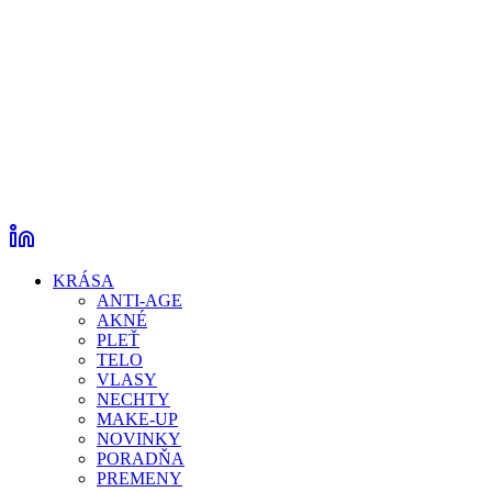
KRÁSA
ANTI-AGE
AKNÉ
PLEŤ
TELO
VLASY
NECHTY
MAKE-UP
NOVINKY
PORADŇA
PREMENY