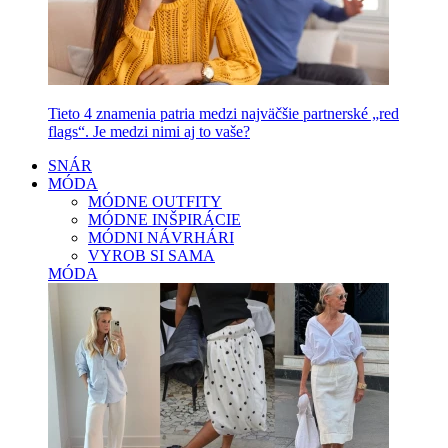
Tieto 4 znamenia patria medzi najväčšie partnerské „red
flags“. Je medzi nimi aj to vaše?
SNÁR
MÓDA
MÓDNE OUTFITY
MÓDNE INŠPIRÁCIE
MÓDNI NÁVRHÁRI
VYROB SI SAMA
MÓDA