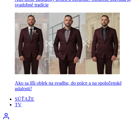
svadobné tradície
Ako sa líši oblek na svadbu, do práce a na spoločenské
udalosti?
SÚŤAŽE
TV