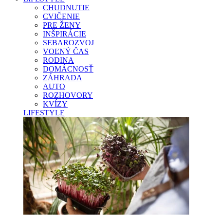
CHUDNUTIE
CVIČENIE
PRE ŽENY
INŠPIRÁCIE
SEBAROZVOJ
VOĽNÝ ČAS
RODINA
DOMÁCNOSŤ
ZÁHRADA
AUTO
ROZHOVORY
KVÍZY
LIFESTYLE