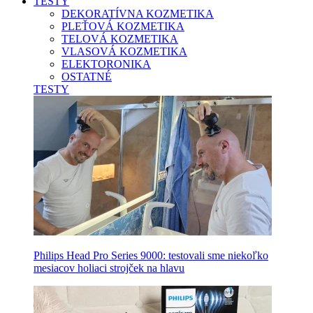
TESTY
DEKORATÍVNA KOZMETIKA
PLEŤOVÁ KOZMETIKA
TELOVÁ KOZMETIKA
VLASOVÁ KOZMETIKA
ELEKTORONIKA
OSTATNÉ
TESTY
Philips Head Pro Series 9000: testovali sme niekoľko
mesiacov holiaci strojček na hlavu