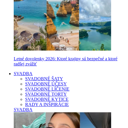
Letné dovolenky 2026: Ktoré krajiny sú bezpečné a ktoré
radšej zvážiť
SVADBA
SVADOBNÉ ŠATY
SVADOBNÉ ÚČESY
SVADOBNÉ LÍČENIE
SVADOBNÉ TORTY
SVADOBNÉ KYTICE
RADY A INŠPIRÁCIE
SVADBA