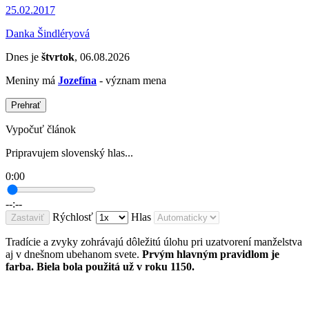
25.02.2017
Danka Šindléryová
Dnes je
štvrtok
, 06.08.2026
Meniny má
Jozefína
- význam mena
Prehrať
Vypočuť článok
Pripravujem slovenský hlas...
0:00
--:--
Rýchlosť
Hlas
Zastaviť
Tradície a zvyky zohrávajú dôležitú úlohu pri uzatvorení manželstva
aj v dnešnom ubehanom svete.
Prvým hlavným pravidlom je
farba. Biela bola použitá už v roku 1150.