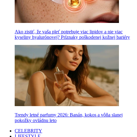
Ako zistiť, že vaša pleť potrebuje viac lipidov a nie viac
kyseliny hyalurónovej? Príznaky poškodenej kožnej bariéry
Trendy letné parfumy 2026: Banán, kokos a vôňa slanej
pokožky ovládnu leto
CELEBRITY
LIFESTYLE