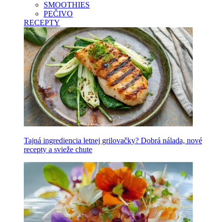
SMOOTHIES
PEČIVO
RECEPTY
Tajná ingrediencia letnej grilovačky? Dobrá nálada, nové
recepty a svieže chute