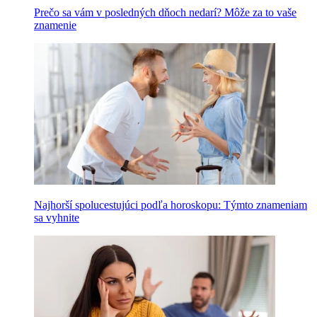
Prečo sa vám v posledných dňoch nedarí? Môže za to vaše
znamenie
Najhorší spolucestujúci podľa horoskopu: Týmto znameniam
sa vyhnite