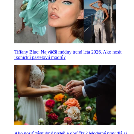
Tiffany Blue: Najväčší módny trend leta 2026. Ako nosiť
ikonickú pastelovú modrú?
Ako nosiť zásnubný prsteň a obrúčku? Moderné pravidlá aj