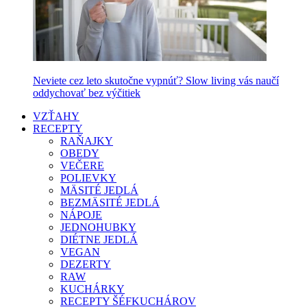
Neviete cez leto skutočne vypnúť? Slow living vás naučí
oddychovať bez výčitiek
VZŤAHY
RECEPTY
RAŇAJKY
OBEDY
VEČERE
POLIEVKY
MÄSITÉ JEDLÁ
BEZMÄSITÉ JEDLÁ
NÁPOJE
JEDNOHUBKY
DIÉTNE JEDLÁ
VEGAN
DEZERTY
RAW
KUCHÁRKY
RECEPTY ŠÉFKUCHÁROV