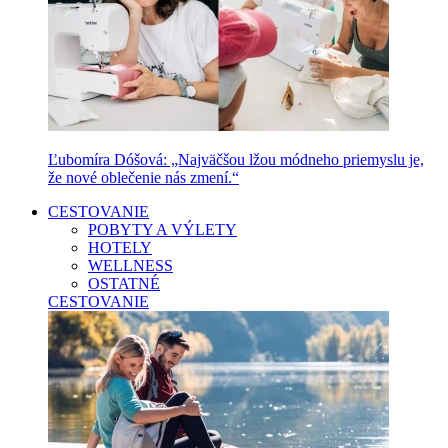
Ľubomíra Dóšová: „Najväčšou lžou módneho priemyslu je,
že nové oblečenie nás zmení.“
CESTOVANIE
POBYTY A VÝLETY
HOTELY
WELLNESS
OSTATNÉ
CESTOVANIE