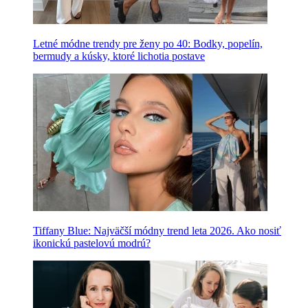
Letné módne trendy pre ženy po 40: Bodky, popelín,
bermudy a kúsky, ktoré lichotia postave
Tiffany Blue: Najväčší módny trend leta 2026. Ako nosiť
ikonickú pastelovú modrú?