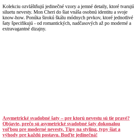
Kolekciu ozvláštňujú jedinečné vzory a jemné detaily, ktoré tvarujú
siluetu nevesty. Mon Cheri do šiat vnáša osobnú identitu a svoje
know-how. Ponúka širokú škálu módnych prvkov, ktoré jednotlivé
šaty špecifikujú - od romantických, nadčasových až po moderné a
extravagantné dizajny.
Asymetrické svadobné šaty – pre ktorú nevestu sú tie pravé?
Objavte, prečo sú asymetrické svadobné šaty dokonalou
voľbou pre moderné nevesty. Tipy na styling, typy šiat a
výhody pre každú postavu. Buďte jedinečná!