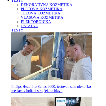
TESTY
DEKORATÍVNA KOZMETIKA
PLEŤOVÁ KOZMETIKA
TELOVÁ KOZMETIKA
VLASOVÁ KOZMETIKA
ELEKTORONIKA
OSTATNÉ
TESTY
Philips Head Pro Series 9000: testovali sme niekoľko
mesiacov holiaci strojček na hlavu