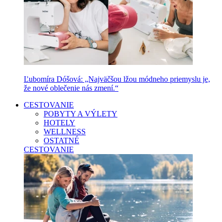
Ľubomíra Dóšová: „Najväčšou lžou módneho priemyslu je,
že nové oblečenie nás zmení.“
CESTOVANIE
POBYTY A VÝLETY
HOTELY
WELLNESS
OSTATNÉ
CESTOVANIE