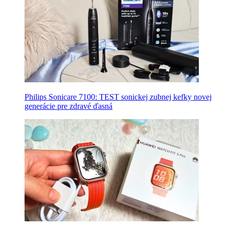
Philips Sonicare 7100: TEST sonickej zubnej kefky novej
generácie pre zdravé ďasná