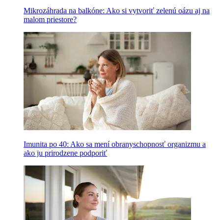
Mikrozáhrada na balkóne: Ako si vytvoriť zelenú oázu aj na
malom priestore?
Imunita po 40: Ako sa mení obranyschopnosť organizmu a
ako ju prirodzene podporiť