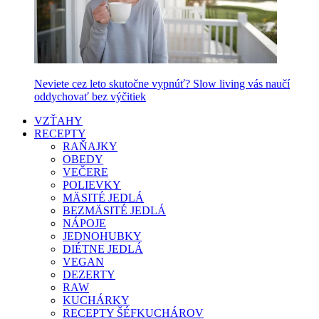
Neviete cez leto skutočne vypnúť? Slow living vás naučí
oddychovať bez výčitiek
VZŤAHY
RECEPTY
RAŇAJKY
OBEDY
VEČERE
POLIEVKY
MÄSITÉ JEDLÁ
BEZMÄSITÉ JEDLÁ
NÁPOJE
JEDNOHUBKY
DIÉTNE JEDLÁ
VEGAN
DEZERTY
RAW
KUCHÁRKY
RECEPTY ŠÉFKUCHÁROV