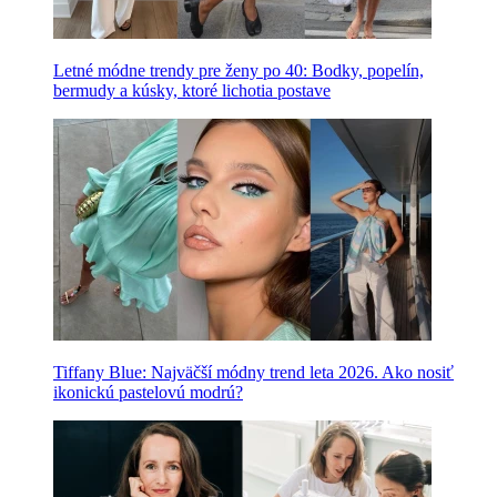
Letné módne trendy pre ženy po 40: Bodky, popelín,
bermudy a kúsky, ktoré lichotia postave
Tiffany Blue: Najväčší módny trend leta 2026. Ako nosiť
ikonickú pastelovú modrú?