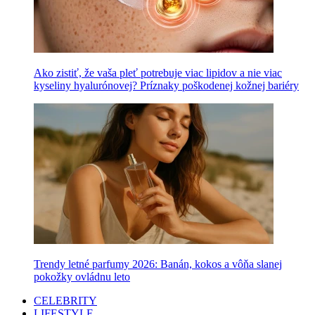
Ako zistiť, že vaša pleť potrebuje viac lipidov a nie viac
kyseliny hyalurónovej? Príznaky poškodenej kožnej bariéry
Trendy letné parfumy 2026: Banán, kokos a vôňa slanej
pokožky ovládnu leto
CELEBRITY
LIFESTYLE