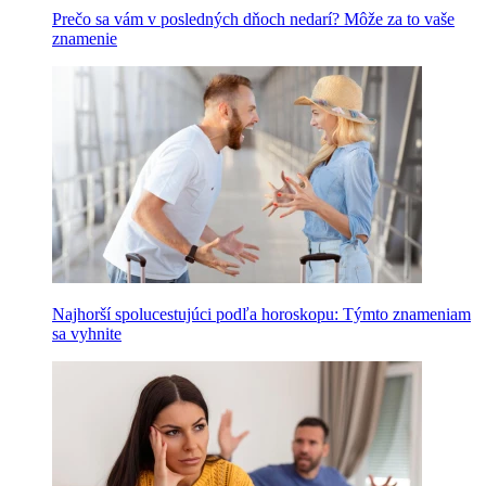
Prečo sa vám v posledných dňoch nedarí? Môže za to vaše
znamenie
Najhorší spolucestujúci podľa horoskopu: Týmto znameniam
sa vyhnite