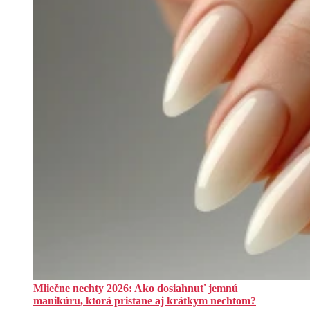
Mliečne nechty 2026: Ako dosiahnuť jemnú
manikúru, ktorá pristane aj krátkym nechtom?