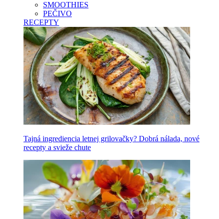
SMOOTHIES
PEČIVO
RECEPTY
Tajná ingrediencia letnej grilovačky? Dobrá nálada, nové
recepty a svieže chute