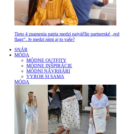
Tieto 4 znamenia patria medzi najväčšie partnerské „red
flags“. Je medzi nimi aj to vaše?
SNÁR
MÓDA
MÓDNE OUTFITY
MÓDNE INŠPIRÁCIE
MÓDNI NÁVRHÁRI
VYROB SI SAMA
MÓDA