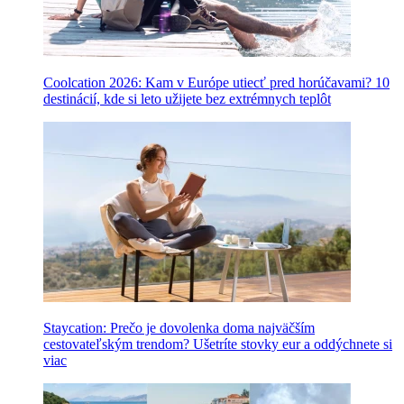
Coolcation 2026: Kam v Európe utiecť pred horúčavami? 10
destinácií, kde si leto užijete bez extrémnych teplôt
Staycation: Prečo je dovolenka doma najväčším
cestovateľským trendom? Ušetríte stovky eur a oddýchnete si
viac