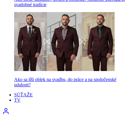
svadobné tradície
Ako sa líši oblek na svadbu, do práce a na spoločenské
udalosti?
SÚŤAŽE
TV