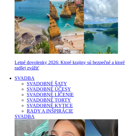
Letné dovolenky 2026: Ktoré krajiny sú bezpečné a ktoré
radšej zvážiť
SVADBA
SVADOBNÉ ŠATY
SVADOBNÉ ÚČESY
SVADOBNÉ LÍČENIE
SVADOBNÉ TORTY
SVADOBNÉ KYTICE
RADY A INŠPIRÁCIE
SVADBA