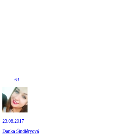
63
23.08.2017
Danka Šindléryová