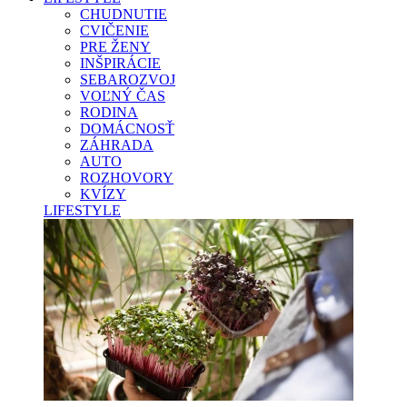
CHUDNUTIE
CVIČENIE
PRE ŽENY
INŠPIRÁCIE
SEBAROZVOJ
VOĽNÝ ČAS
RODINA
DOMÁCNOSŤ
ZÁHRADA
AUTO
ROZHOVORY
KVÍZY
LIFESTYLE