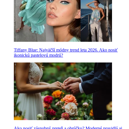
Tiffany Blue: Najväčší módny trend leta 2026. Ako nosiť
ikonickú pastelovú modrú?
Ako nosiť zásnubný prsteň a obrúčku? Moderné pravidlá aj