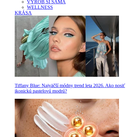
VYROB SI SAMA
WELLNESS
KRÁSA
Tiffany Blue: Najväčší módny trend leta 2026. Ako nosiť
ikonickú pastelovú modrú?