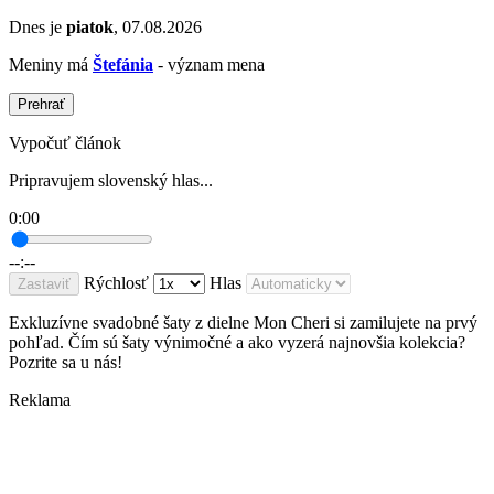
Dnes je
piatok
, 07.08.2026
Meniny má
Štefánia
- význam mena
Prehrať
Vypočuť článok
Pripravujem slovenský hlas...
0:00
--:--
Rýchlosť
Hlas
Zastaviť
Exkluzívne svadobné šaty z dielne Mon Cheri si zamilujete na prvý
pohľad. Čím sú šaty výnimočné a ako vyzerá najnovšia kolekcia?
Pozrite sa u nás!
Reklama