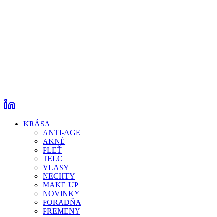
KRÁSA
ANTI-AGE
AKNÉ
PLEŤ
TELO
VLASY
NECHTY
MAKE-UP
NOVINKY
PORADŇA
PREMENY