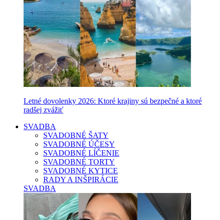
Letné dovolenky 2026: Ktoré krajiny sú bezpečné a ktoré
radšej zvážiť
SVADBA
SVADOBNÉ ŠATY
SVADOBNÉ ÚČESY
SVADOBNÉ LÍČENIE
SVADOBNÉ TORTY
SVADOBNÉ KYTICE
RADY A INŠPIRÁCIE
SVADBA