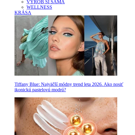
VYROB SI SAMA
WELLNESS
KRÁSA
Tiffany Blue: Najväčší módny trend leta 2026. Ako nosiť
ikonickú pastelovú modrú?