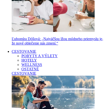
Ľubomíra Dóšová: „Najväčšou lžou módneho priemyslu je,
že nové oblečenie nás zmení.“
CESTOVANIE
POBYTY A VÝLETY
HOTELY
WELLNESS
OSTATNÉ
CESTOVANIE