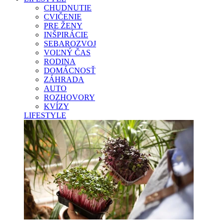
CHUDNUTIE
CVIČENIE
PRE ŽENY
INŠPIRÁCIE
SEBAROZVOJ
VOĽNÝ ČAS
RODINA
DOMÁCNOSŤ
ZÁHRADA
AUTO
ROZHOVORY
KVÍZY
LIFESTYLE