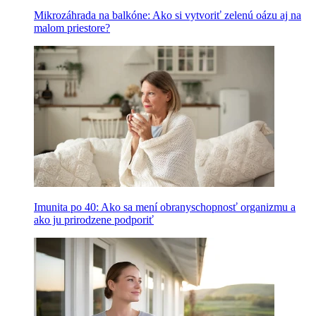
Mikrozáhrada na balkóne: Ako si vytvoriť zelenú oázu aj na
malom priestore?
Imunita po 40: Ako sa mení obranyschopnosť organizmu a
ako ju prirodzene podporiť