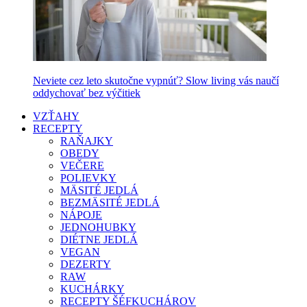
Neviete cez leto skutočne vypnúť? Slow living vás naučí
oddychovať bez výčitiek
VZŤAHY
RECEPTY
RAŇAJKY
OBEDY
VEČERE
POLIEVKY
MÄSITÉ JEDLÁ
BEZMÄSITÉ JEDLÁ
NÁPOJE
JEDNOHUBKY
DIÉTNE JEDLÁ
VEGAN
DEZERTY
RAW
KUCHÁRKY
RECEPTY ŠÉFKUCHÁROV