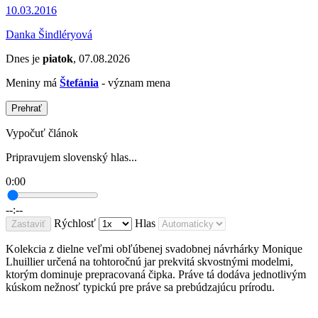
10.03.2016
Danka Šindléryová
Dnes je
piatok
, 07.08.2026
Meniny má
Štefánia
- význam mena
Prehrať
Vypočuť článok
Pripravujem slovenský hlas...
0:00
--:--
Rýchlosť
Hlas
Zastaviť
Kolekcia z dielne veľmi obľúbenej svadobnej návrhárky Monique
Lhuillier určená na tohtoročnú jar prekvitá skvostnými modelmi,
ktorým dominuje prepracovaná čipka. Práve tá dodáva jednotlivým
kúskom nežnosť typickú pre práve sa prebúdzajúcu prírodu.