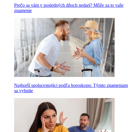
Prečo sa vám v posledných dňoch nedarí? Môže za to vaše
znamenie
Najhorší spolucestujúci podľa horoskopu: Týmto znameniam
sa vyhnite