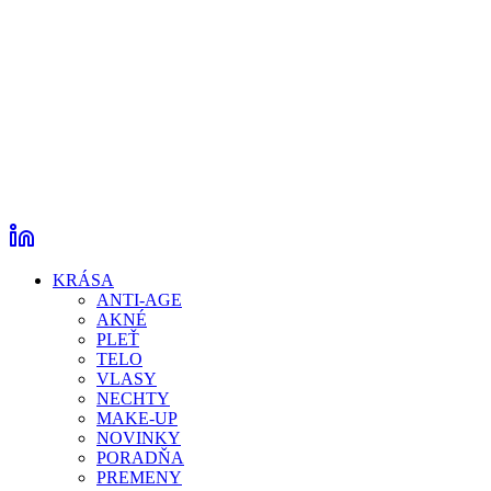
KRÁSA
ANTI-AGE
AKNÉ
PLEŤ
TELO
VLASY
NECHTY
MAKE-UP
NOVINKY
PORADŇA
PREMENY