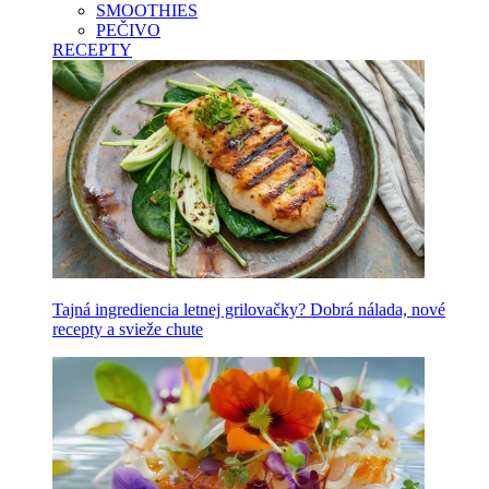
SMOOTHIES
PEČIVO
RECEPTY
Tajná ingrediencia letnej grilovačky? Dobrá nálada, nové
recepty a svieže chute