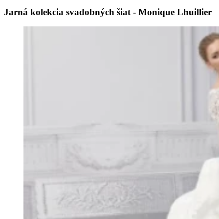
Jarná kolekcia svadobných šiat - Monique Lhuillier