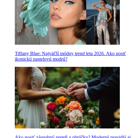
Tiffany Blue: Najväčší módny trend leta 2026. Ako nosiť
ikonickú pastelovú modrú?
Ako nosiť zásnubný prsteň a obrúčku? Moderné pravidlá aj