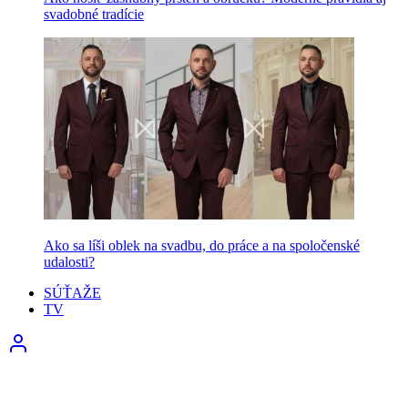
svadobné tradície
Ako sa líši oblek na svadbu, do práce a na spoločenské
udalosti?
SÚŤAŽE
TV