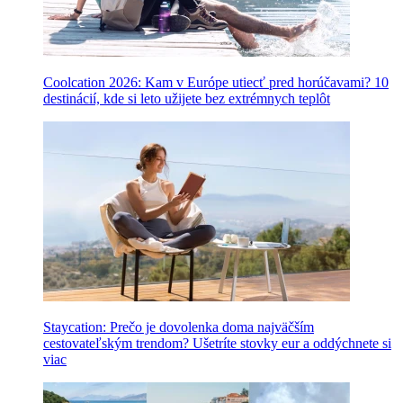
Coolcation 2026: Kam v Európe utiecť pred horúčavami? 10
destinácií, kde si leto užijete bez extrémnych teplôt
Staycation: Prečo je dovolenka doma najväčším
cestovateľským trendom? Ušetríte stovky eur a oddýchnete si
viac