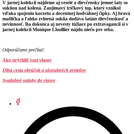
V jarnej kolekcii nájdeme aj veselé a dievčensky jemné šaty so
sukňou nad kolená. Zaujímavý tričkový top, ktorý vznikol
vďaka spojeniu korzetu a decentnej hodvábnej čipky. Aj hravá
mašlička a ľahko zvlnená sukňa dodáva šatám dievčenskosť a
nevinnosť. Ba dokonca aj nevesty túžiace po extravagancii si v
jarnej kolekcii Monique Lhuillier nájdu niečo pre seba.
Odporúčame prečítať:
Ako urýchliť rast vlasov
Dlhá cesta obrúčok a zásnubných prsteňov
Svadobné ozdoby do vlasov