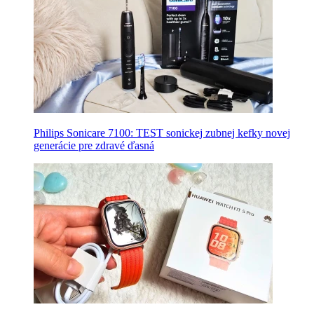
Philips Sonicare 7100: TEST sonickej zubnej kefky novej
generácie pre zdravé ďasná