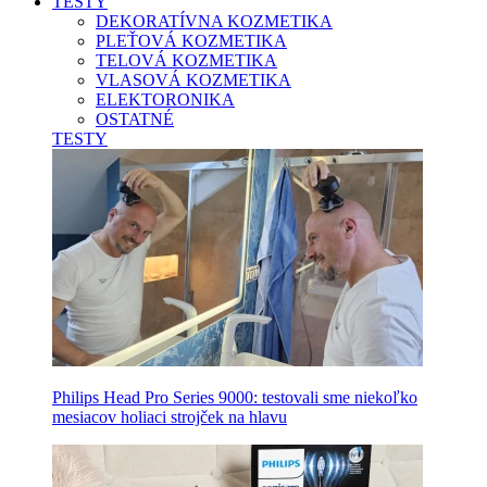
TESTY
DEKORATÍVNA KOZMETIKA
PLEŤOVÁ KOZMETIKA
TELOVÁ KOZMETIKA
VLASOVÁ KOZMETIKA
ELEKTORONIKA
OSTATNÉ
TESTY
Philips Head Pro Series 9000: testovali sme niekoľko
mesiacov holiaci strojček na hlavu