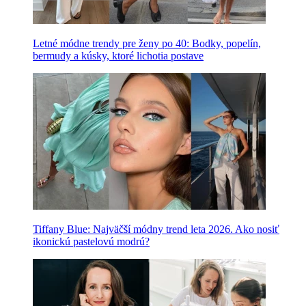
Letné módne trendy pre ženy po 40: Bodky, popelín,
bermudy a kúsky, ktoré lichotia postave
Tiffany Blue: Najväčší módny trend leta 2026. Ako nosiť
ikonickú pastelovú modrú?