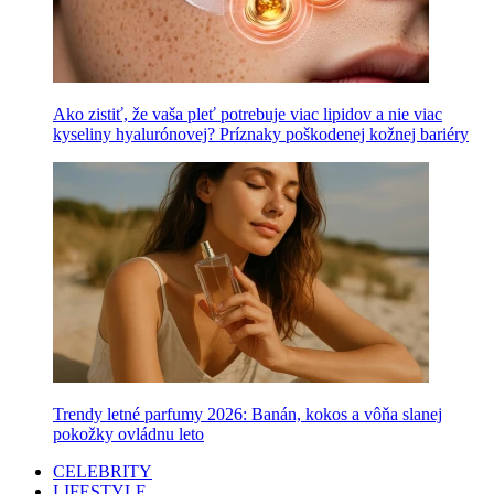
Ako zistiť, že vaša pleť potrebuje viac lipidov a nie viac
kyseliny hyalurónovej? Príznaky poškodenej kožnej bariéry
Trendy letné parfumy 2026: Banán, kokos a vôňa slanej
pokožky ovládnu leto
CELEBRITY
LIFESTYLE