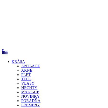
KRÁSA
ANTI-AGE
AKNÉ
PLEŤ
TELO
VLASY
NECHTY
MAKE-UP
NOVINKY
PORADŇA
PREMENY