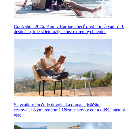
Coolcation 2026: Kam v Európe utiecť pred horúčavami? 10
destinácií, kde si leto užijete bez extrémnych teplôt
Staycation: Prečo je dovolenka doma najväčším
cestovateľským trendom? Ušetríte stovky eur a oddýchnete si
viac