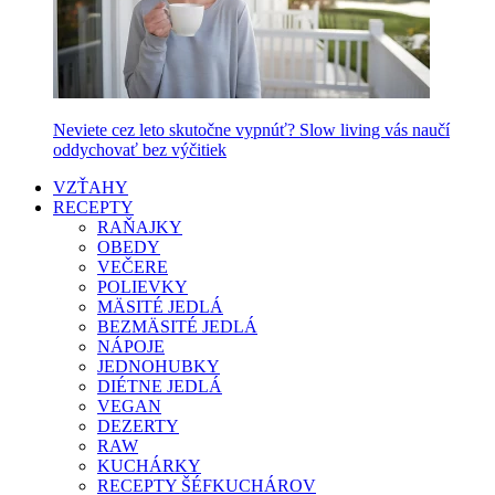
Neviete cez leto skutočne vypnúť? Slow living vás naučí
oddychovať bez výčitiek
VZŤAHY
RECEPTY
RAŇAJKY
OBEDY
VEČERE
POLIEVKY
MÄSITÉ JEDLÁ
BEZMÄSITÉ JEDLÁ
NÁPOJE
JEDNOHUBKY
DIÉTNE JEDLÁ
VEGAN
DEZERTY
RAW
KUCHÁRKY
RECEPTY ŠÉFKUCHÁROV