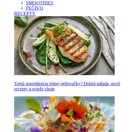
SMOOTHIES
PEČIVO
RECEPTY
Tajná ingrediencia letnej grilovačky? Dobrá nálada, nové
recepty a svieže chute