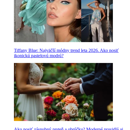
Tiffany Blue: Najväčší módny trend leta 2026. Ako nosiť
ikonickú pastelovú modrú?
Ako nosiť zásnubný prsteň a obrúčku? Moderné pravidlá aj