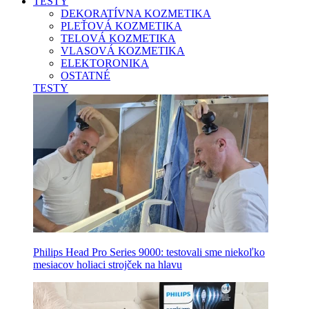
TESTY
DEKORATÍVNA KOZMETIKA
PLEŤOVÁ KOZMETIKA
TELOVÁ KOZMETIKA
VLASOVÁ KOZMETIKA
ELEKTORONIKA
OSTATNÉ
TESTY
Philips Head Pro Series 9000: testovali sme niekoľko
mesiacov holiaci strojček na hlavu