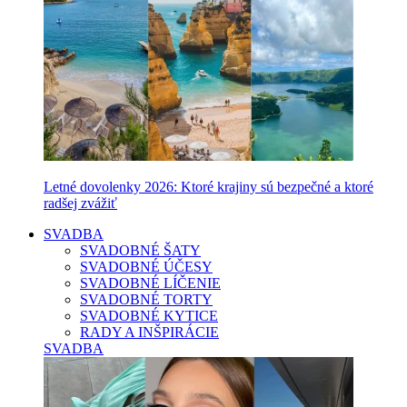
Letné dovolenky 2026: Ktoré krajiny sú bezpečné a ktoré
radšej zvážiť
SVADBA
SVADOBNÉ ŠATY
SVADOBNÉ ÚČESY
SVADOBNÉ LÍČENIE
SVADOBNÉ TORTY
SVADOBNÉ KYTICE
RADY A INŠPIRÁCIE
SVADBA