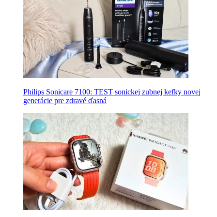
Philips Sonicare 7100: TEST sonickej zubnej kefky novej
generácie pre zdravé ďasná