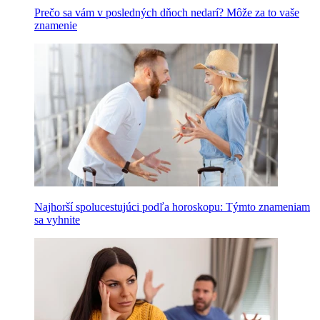
Prečo sa vám v posledných dňoch nedarí? Môže za to vaše
znamenie
Najhorší spolucestujúci podľa horoskopu: Týmto znameniam
sa vyhnite