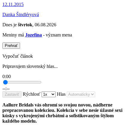
12.11.2015
Danka Šindléryová
Dnes je
štvrtok
, 06.08.2026
Meniny má
Jozefína
- význam mena
Prehrať
Vypočuť článok
Pripravujem slovenský hlas...
0:00
--:--
Rýchlosť
Hlas
Zastaviť
Aallure Bridals vás ohromí so svojou novou, nádherne
prepracovanou kolekciou. Kolekcia v sebe nesie úžasné sexi
kúsky s vykrojenými chrbátmi a sofistikovaným štýlom
každého modelu.