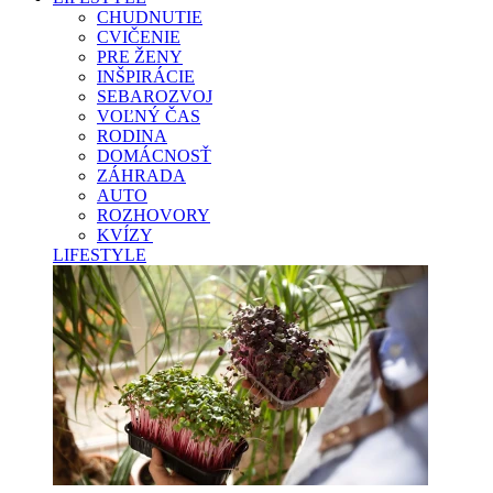
CHUDNUTIE
CVIČENIE
PRE ŽENY
INŠPIRÁCIE
SEBAROZVOJ
VOĽNÝ ČAS
RODINA
DOMÁCNOSŤ
ZÁHRADA
AUTO
ROZHOVORY
KVÍZY
LIFESTYLE