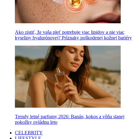
Ako zistiť, že vaša pleť potrebuje viac lipidov a nie viac
kyseliny hyalurónovej? Príznaky poškodenej kožnej bariéry
Trendy letné parfumy 2026: Banán, kokos a vôňa slanej
pokožky ovládnu leto
CELEBRITY
LIFESTYLE