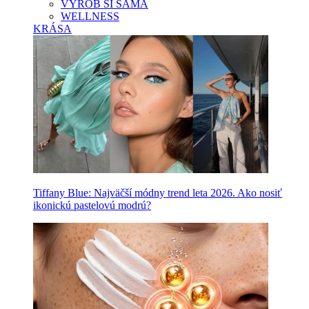
VYROB SI SAMA
WELLNESS
KRÁSA
Tiffany Blue: Najväčší módny trend leta 2026. Ako nosiť
ikonickú pastelovú modrú?