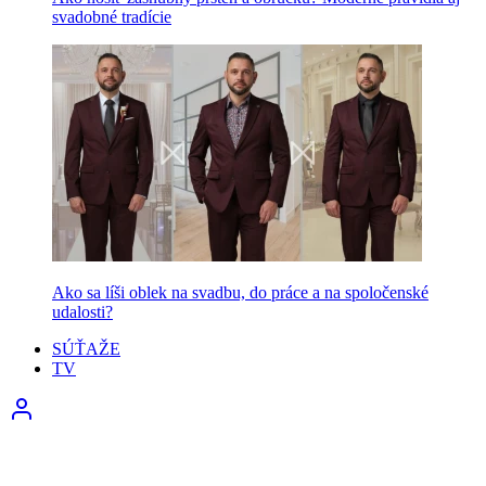
svadobné tradície
Ako sa líši oblek na svadbu, do práce a na spoločenské
udalosti?
SÚŤAŽE
TV