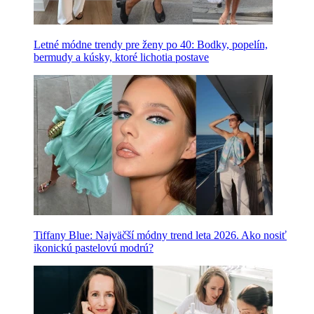
Letné módne trendy pre ženy po 40: Bodky, popelín,
bermudy a kúsky, ktoré lichotia postave
Tiffany Blue: Najväčší módny trend leta 2026. Ako nosiť
ikonickú pastelovú modrú?