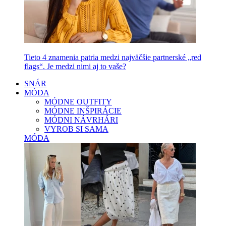
Tieto 4 znamenia patria medzi najväčšie partnerské „red
flags“. Je medzi nimi aj to vaše?
SNÁR
MÓDA
MÓDNE OUTFITY
MÓDNE INŠPIRÁCIE
MÓDNI NÁVRHÁRI
VYROB SI SAMA
MÓDA