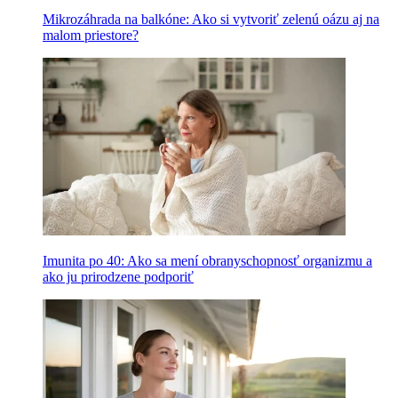
Mikrozáhrada na balkóne: Ako si vytvoriť zelenú oázu aj na
malom priestore?
Imunita po 40: Ako sa mení obranyschopnosť organizmu a
ako ju prirodzene podporiť