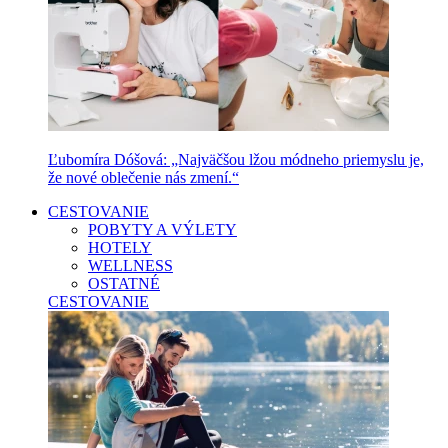
Ľubomíra Dóšová: „Najväčšou lžou módneho priemyslu je,
že nové oblečenie nás zmení.“
CESTOVANIE
POBYTY A VÝLETY
HOTELY
WELLNESS
OSTATNÉ
CESTOVANIE