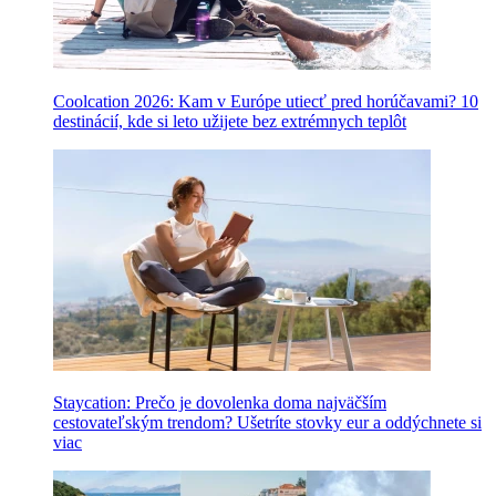
Coolcation 2026: Kam v Európe utiecť pred horúčavami? 10
destinácií, kde si leto užijete bez extrémnych teplôt
Staycation: Prečo je dovolenka doma najväčším
cestovateľským trendom? Ušetríte stovky eur a oddýchnete si
viac