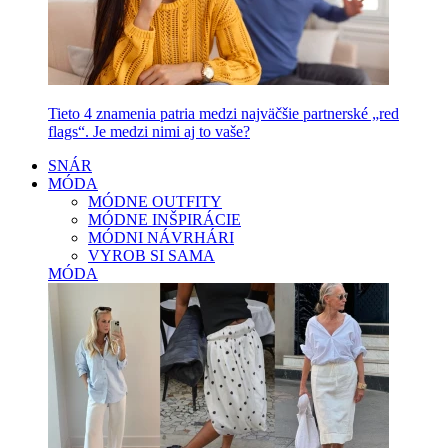
Tieto 4 znamenia patria medzi najväčšie partnerské „red
flags“. Je medzi nimi aj to vaše?
SNÁR
MÓDA
MÓDNE OUTFITY
MÓDNE INŠPIRÁCIE
MÓDNI NÁVRHÁRI
VYROB SI SAMA
MÓDA