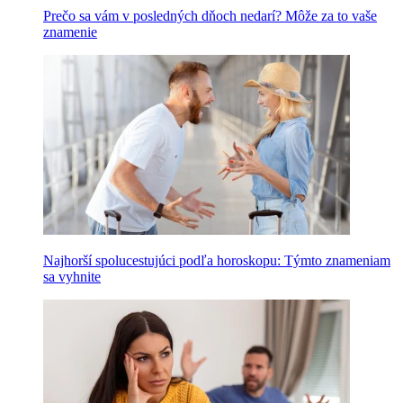
Prečo sa vám v posledných dňoch nedarí? Môže za to vaše
znamenie
Najhorší spolucestujúci podľa horoskopu: Týmto znameniam
sa vyhnite