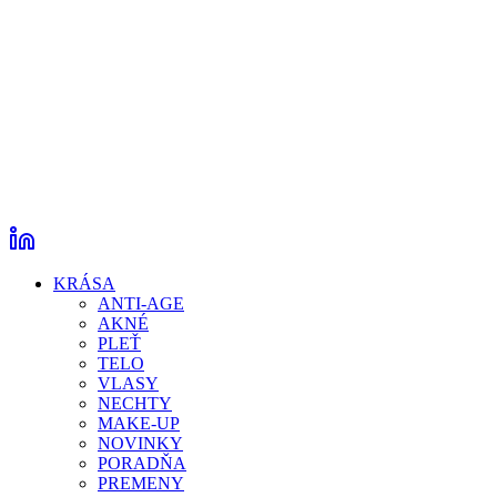
KRÁSA
ANTI-AGE
AKNÉ
PLEŤ
TELO
VLASY
NECHTY
MAKE-UP
NOVINKY
PORADŇA
PREMENY