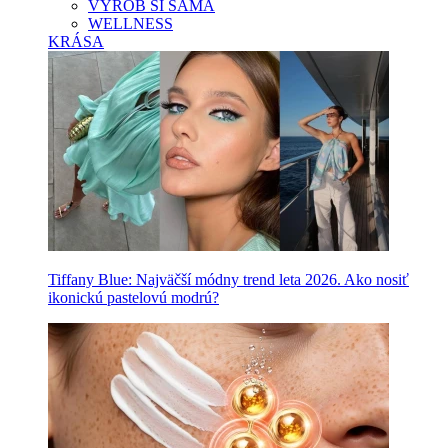
VYROB SI SAMA
WELLNESS
KRÁSA
Tiffany Blue: Najväčší módny trend leta 2026. Ako nosiť
ikonickú pastelovú modrú?