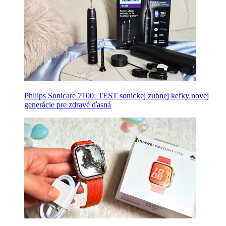
Philips Sonicare 7100: TEST sonickej zubnej kefky novej
generácie pre zdravé ďasná