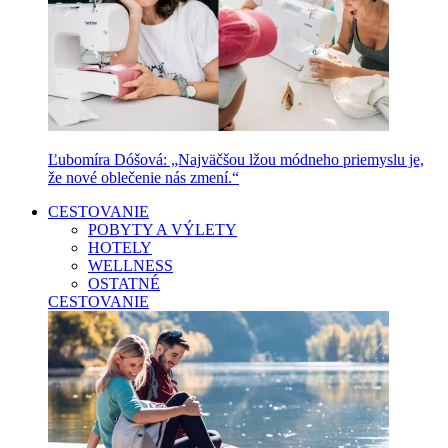
Ľubomíra Dóšová: „Najväčšou lžou módneho priemyslu je,
že nové oblečenie nás zmení.“
CESTOVANIE
POBYTY A VÝLETY
HOTELY
WELLNESS
OSTATNÉ
CESTOVANIE