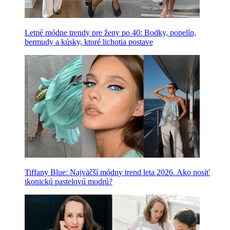
Letné módne trendy pre ženy po 40: Bodky, popelín,
bermudy a kúsky, ktoré lichotia postave
Tiffany Blue: Najväčší módny trend leta 2026. Ako nosiť
ikonickú pastelovú modrú?