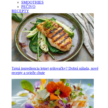
SMOOTHIES
PEČIVO
RECEPTY
Tajná ingrediencia letnej grilovačky? Dobrá nálada, nové
recepty a svieže chute