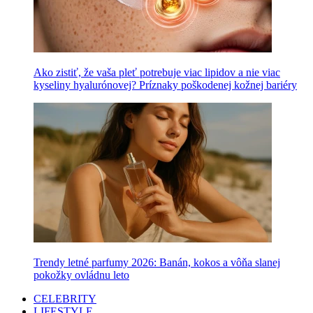
Ako zistiť, že vaša pleť potrebuje viac lipidov a nie viac
kyseliny hyalurónovej? Príznaky poškodenej kožnej bariéry
Trendy letné parfumy 2026: Banán, kokos a vôňa slanej
pokožky ovládnu leto
CELEBRITY
LIFESTYLE