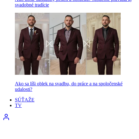
svadobné tradície
Ako sa líši oblek na svadbu, do práce a na spoločenské
udalosti?
SÚŤAŽE
TV