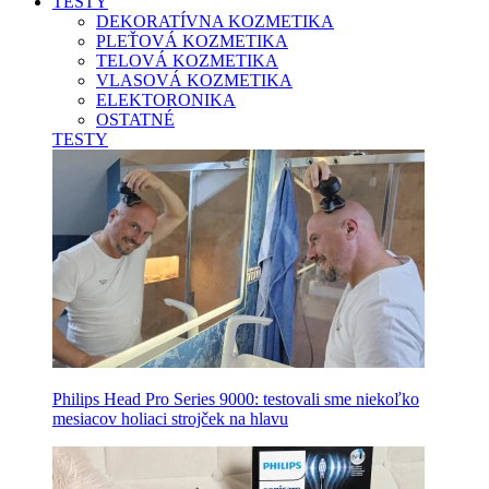
TESTY
DEKORATÍVNA KOZMETIKA
PLEŤOVÁ KOZMETIKA
TELOVÁ KOZMETIKA
VLASOVÁ KOZMETIKA
ELEKTORONIKA
OSTATNÉ
TESTY
Philips Head Pro Series 9000: testovali sme niekoľko
mesiacov holiaci strojček na hlavu