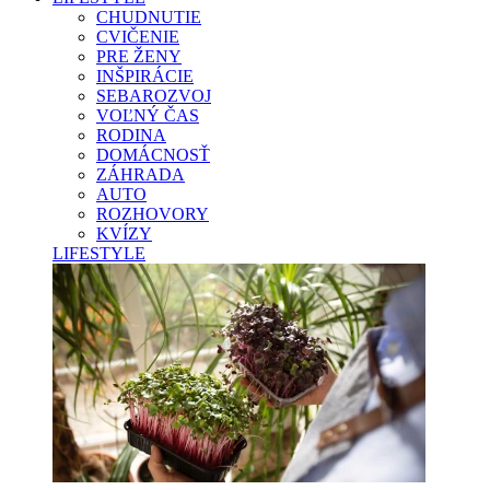
CHUDNUTIE
CVIČENIE
PRE ŽENY
INŠPIRÁCIE
SEBAROZVOJ
VOĽNÝ ČAS
RODINA
DOMÁCNOSŤ
ZÁHRADA
AUTO
ROZHOVORY
KVÍZY
LIFESTYLE