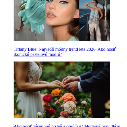
Tiffany Blue: Najväčší módny trend leta 2026. Ako nosiť
ikonickú pastelovú modrú?
Ako nosiť zásnubný prsteň a obrúčku? Moderné pravidlá aj