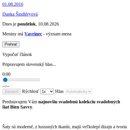
01.08.2016
Danka Šindléryová
Dnes je
pondelok
, 10.08.2026
Meniny má
Vavrinec
- význam mena
Prehrať
Vypočuť článok
Pripravujem slovenský hlas...
0:00
--:--
Rýchlosť
Hlas
Zastaviť
Predstavujem Vám
najnovšiu svadobnú kolekciu svadobných
šiat Bien Savvy
.
Šaty sú moderné, z luxusných tkanín, majú veľkolepí dizajn a tvoria