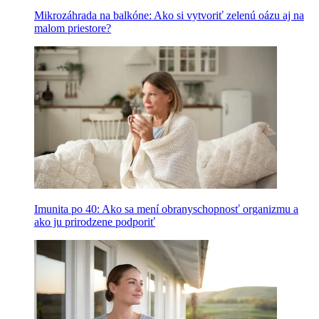
Mikrozáhrada na balkóne: Ako si vytvoriť zelenú oázu aj na
malom priestore?
Imunita po 40: Ako sa mení obranyschopnosť organizmu a
ako ju prirodzene podporiť