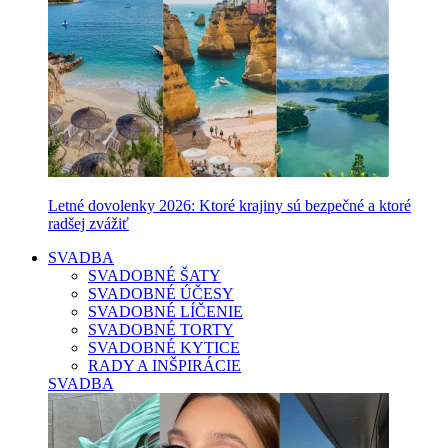
Letné dovolenky 2026: Ktoré krajiny sú bezpečné a ktoré
radšej zvážiť
SVADBA
SVADOBNÉ ŠATY
SVADOBNÉ ÚČESY
SVADOBNÉ LÍČENIE
SVADOBNÉ TORTY
SVADOBNÉ KYTICE
RADY A INŠPIRÁCIE
SVADBA