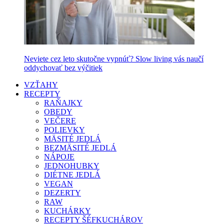
Neviete cez leto skutočne vypnúť? Slow living vás naučí
oddychovať bez výčitiek
VZŤAHY
RECEPTY
RAŇAJKY
OBEDY
VEČERE
POLIEVKY
MÄSITÉ JEDLÁ
BEZMÄSITÉ JEDLÁ
NÁPOJE
JEDNOHUBKY
DIÉTNE JEDLÁ
VEGAN
DEZERTY
RAW
KUCHÁRKY
RECEPTY ŠÉFKUCHÁROV