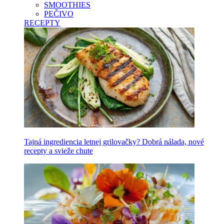
SMOOTHIES
PEČIVO
RECEPTY
Tajná ingrediencia letnej grilovačky? Dobrá nálada, nové
recepty a svieže chute