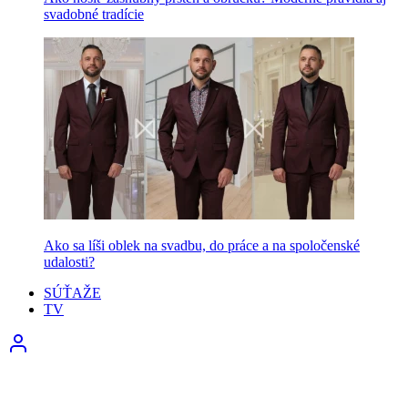
svadobné tradície
Ako sa líši oblek na svadbu, do práce a na spoločenské
udalosti?
SÚŤAŽE
TV