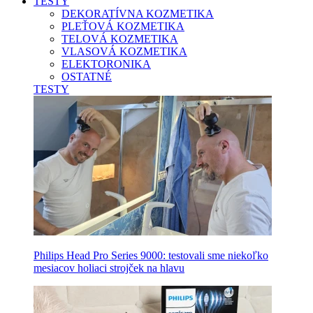
TESTY
DEKORATÍVNA KOZMETIKA
PLEŤOVÁ KOZMETIKA
TELOVÁ KOZMETIKA
VLASOVÁ KOZMETIKA
ELEKTORONIKA
OSTATNÉ
TESTY
Philips Head Pro Series 9000: testovali sme niekoľko
mesiacov holiaci strojček na hlavu