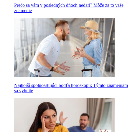
Prečo sa vám v posledných dňoch nedarí? Môže za to vaše
znamenie
Najhorší spolucestujúci podľa horoskopu: Týmto znameniam
sa vyhnite