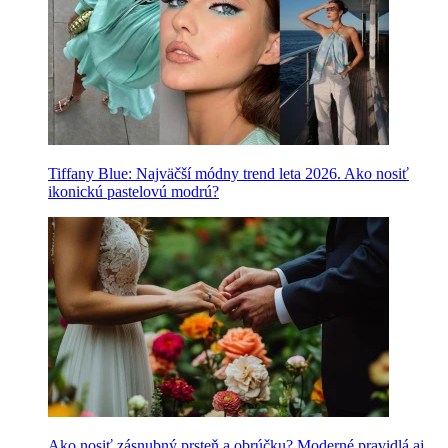
Tiffany Blue: Najväčší módny trend leta 2026. Ako nosiť
ikonickú pastelovú modrú?
Ako nosiť zásnubný prsteň a obrúčku? Moderné pravidlá aj