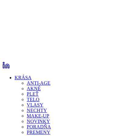
KRÁSA
ANTI-AGE
AKNÉ
PLEŤ
TELO
VLASY
NECHTY
MAKE-UP
NOVINKY
PORADŇA
PREMENY