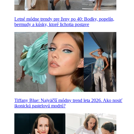
Letné módne trendy pre ženy po 40: Bodky, popelín,
bermudy a kúsky, ktoré lichotia postave
Tiffany Blue: Najväčší módny trend leta 2026. Ako nosiť
ikonickú pastelovú modrú?