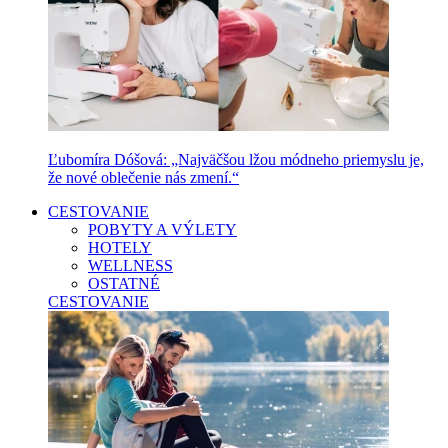
Ľubomíra Dóšová: „Najväčšou lžou módneho priemyslu je,
že nové oblečenie nás zmení.“
CESTOVANIE
POBYTY A VÝLETY
HOTELY
WELLNESS
OSTATNÉ
CESTOVANIE