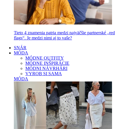
Tieto 4 znamenia patria medzi najväčšie partnerské „red
flags“. Je medzi nimi aj to vaše?
SNÁR
MÓDA
MÓDNE OUTFITY
MÓDNE INŠPIRÁCIE
MÓDNI NÁVRHÁRI
VYROB SI SAMA
MÓDA