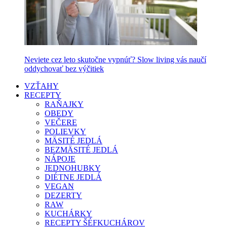
Neviete cez leto skutočne vypnúť? Slow living vás naučí
oddychovať bez výčitiek
VZŤAHY
RECEPTY
RAŇAJKY
OBEDY
VEČERE
POLIEVKY
MÄSITÉ JEDLÁ
BEZMÄSITÉ JEDLÁ
NÁPOJE
JEDNOHUBKY
DIÉTNE JEDLÁ
VEGAN
DEZERTY
RAW
KUCHÁRKY
RECEPTY ŠÉFKUCHÁROV