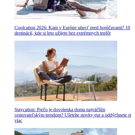
Coolcation 2026: Kam v Európe utiecť pred horúčavami? 10
destinácií, kde si leto užijete bez extrémnych teplôt
Staycation: Prečo je dovolenka doma najväčším
cestovateľským trendom? Ušetríte stovky eur a oddýchnete si
viac