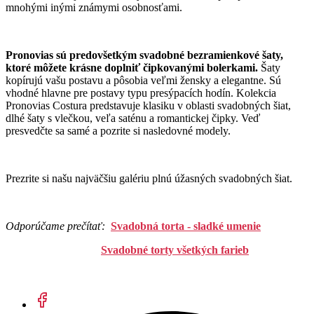
mnohými inými známymi osobnosťami.
Pronovias sú predovšetkým svadobné bezramienkové šaty,
ktoré môžete krásne doplniť čipkovanými bolerkami.
Šaty
kopírujú vašu postavu a pôsobia veľmi žensky a elegantne. Sú
vhodné hlavne pre postavy typu presýpacích hodín. Kolekcia
Pronovias Costura predstavuje klasiku v oblasti svadobných šiat,
dlhé šaty s vlečkou, veľa saténu a romantickej čipky. Veď
presvedčte sa samé a pozrite si nasledovné modely.
Prezrite si našu najväčšiu galériu plnú úžasných svadobných šiat.
Odporúčame prečítať:
Svadobná torta - sladké umenie
Svadobné torty všetkých farieb