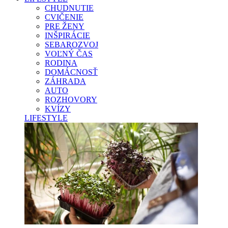
CHUDNUTIE
CVIČENIE
PRE ŽENY
INŠPIRÁCIE
SEBAROZVOJ
VOĽNÝ ČAS
RODINA
DOMÁCNOSŤ
ZÁHRADA
AUTO
ROZHOVORY
KVÍZY
LIFESTYLE