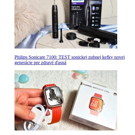
Philips Sonicare 7100: TEST sonickej zubnej kefky novej
generácie pre zdravé ďasná