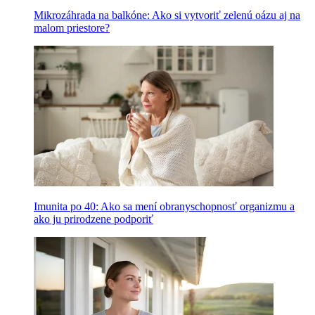
Mikrozáhrada na balkóne: Ako si vytvoriť zelenú oázu aj na
malom priestore?
Imunita po 40: Ako sa mení obranyschopnosť organizmu a
ako ju prirodzene podporiť