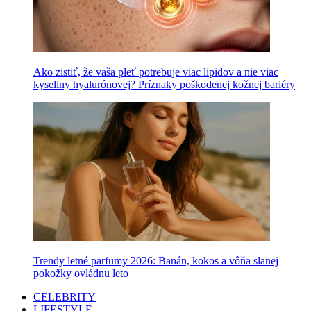
Ako zistiť, že vaša pleť potrebuje viac lipidov a nie viac
kyseliny hyalurónovej? Príznaky poškodenej kožnej bariéry
Trendy letné parfumy 2026: Banán, kokos a vôňa slanej
pokožky ovládnu leto
CELEBRITY
LIFESTYLE