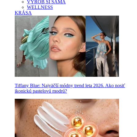
VYROB SI SAMA
WELLNESS
KRÁSA
Tiffany Blue: Najväčší módny trend leta 2026. Ako nosiť
ikonickú pastelovú modrú?