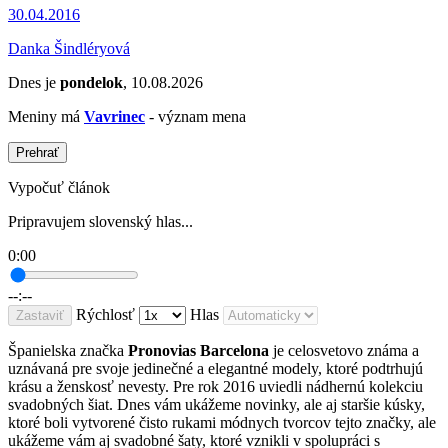
30.04.2016
Danka Šindléryová
Dnes je
pondelok
, 10.08.2026
Meniny má
Vavrinec
- význam mena
Prehrať
Vypočuť článok
Pripravujem slovenský hlas...
0:00
--:--
Rýchlosť
Hlas
Zastaviť
Španielska značka
Pronovias Barcelona
je celosvetovo známa a
uznávaná pre svoje jedinečné a elegantné modely, ktoré podtrhujú
krásu a ženskosť nevesty. Pre rok 2016 uviedli nádhernú kolekciu
svadobných šiat. Dnes vám ukážeme novinky, ale aj staršie kúsky,
ktoré boli vytvorené čisto rukami módnych tvorcov tejto značky, ale
ukážeme vám aj svadobné šaty, ktoré vznikli v spolupráci s