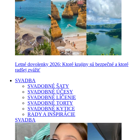
Letné dovolenky 2026: Ktoré krajiny sú bezpečné a ktoré
radšej zvážiť
SVADBA
SVADOBNÉ ŠATY
SVADOBNÉ ÚČESY
SVADOBNÉ LÍČENIE
SVADOBNÉ TORTY
SVADOBNÉ KYTICE
RADY A INŠPIRÁCIE
SVADBA