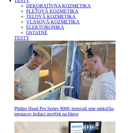
TESTY
DEKORATÍVNA KOZMETIKA
PLEŤOVÁ KOZMETIKA
TELOVÁ KOZMETIKA
VLASOVÁ KOZMETIKA
ELEKTORONIKA
OSTATNÉ
TESTY
Philips Head Pro Series 9000: testovali sme niekoľko
mesiacov holiaci strojček na hlavu