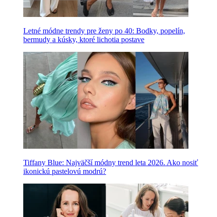
Letné módne trendy pre ženy po 40: Bodky, popelín,
bermudy a kúsky, ktoré lichotia postave
Tiffany Blue: Najväčší módny trend leta 2026. Ako nosiť
ikonickú pastelovú modrú?