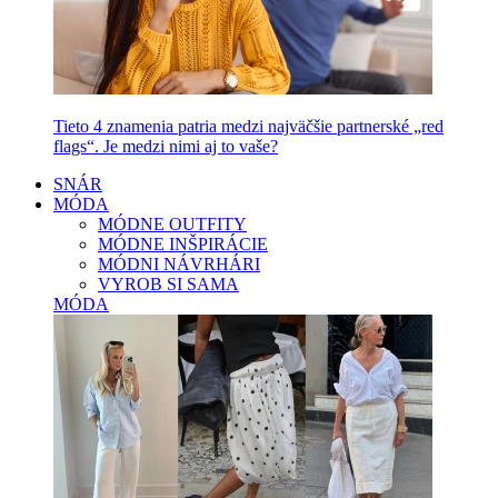
Tieto 4 znamenia patria medzi najväčšie partnerské „red
flags“. Je medzi nimi aj to vaše?
SNÁR
MÓDA
MÓDNE OUTFITY
MÓDNE INŠPIRÁCIE
MÓDNI NÁVRHÁRI
VYROB SI SAMA
MÓDA