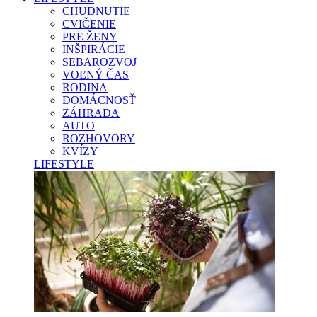
CHUDNUTIE
CVIČENIE
PRE ŽENY
INŠPIRÁCIE
SEBAROZVOJ
VOĽNÝ ČAS
RODINA
DOMÁCNOSŤ
ZÁHRADA
AUTO
ROZHOVORY
KVÍZY
LIFESTYLE