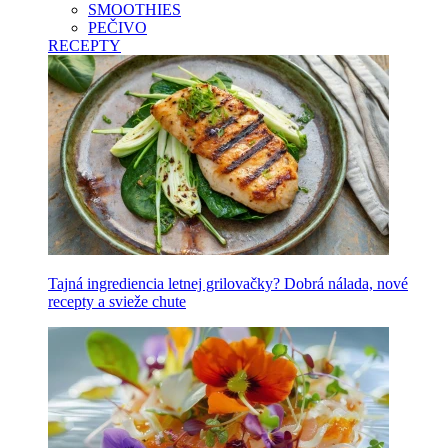
SMOOTHIES
PEČIVO
RECEPTY
Tajná ingrediencia letnej grilovačky? Dobrá nálada, nové
recepty a svieže chute