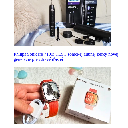
Philips Sonicare 7100: TEST sonickej zubnej kefky novej
generácie pre zdravé ďasná