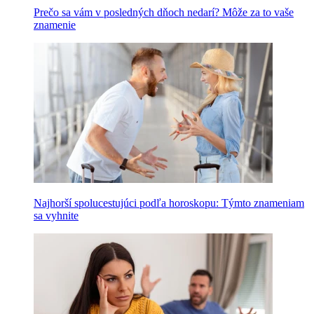
Prečo sa vám v posledných dňoch nedarí? Môže za to vaše
znamenie
Najhorší spolucestujúci podľa horoskopu: Týmto znameniam
sa vyhnite