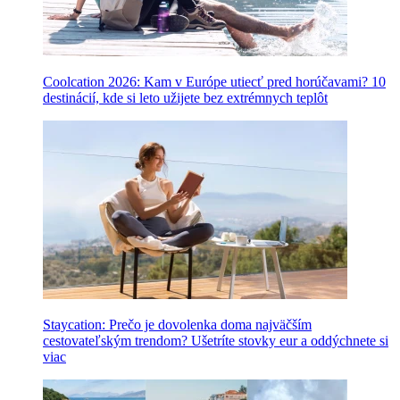
Coolcation 2026: Kam v Európe utiecť pred horúčavami? 10
destinácií, kde si leto užijete bez extrémnych teplôt
Staycation: Prečo je dovolenka doma najväčším
cestovateľským trendom? Ušetríte stovky eur a oddýchnete si
viac