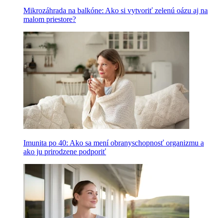
Mikrozáhrada na balkóne: Ako si vytvoriť zelenú oázu aj na
malom priestore?
Imunita po 40: Ako sa mení obranyschopnosť organizmu a
ako ju prirodzene podporiť