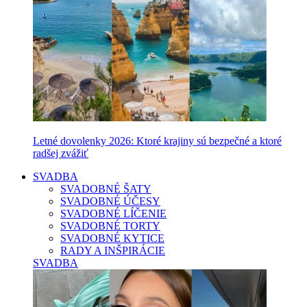
Letné dovolenky 2026: Ktoré krajiny sú bezpečné a ktoré
radšej zvážiť
SVADBA
SVADOBNÉ ŠATY
SVADOBNÉ ÚČESY
SVADOBNÉ LÍČENIE
SVADOBNÉ TORTY
SVADOBNÉ KYTICE
RADY A INŠPIRÁCIE
SVADBA