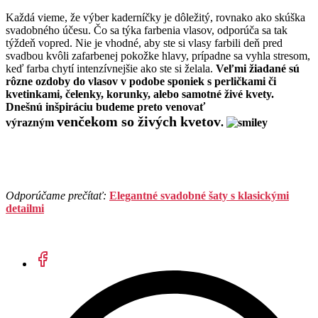
Každá vieme, že výber kaderníčky je dôležitý, rovnako ako skúška
svadobného účesu. Čo sa týka farbenia vlasov, odporúča sa tak
týždeň vopred. Nie je vhodné, aby ste si vlasy farbili deň pred
svadbou kvôli zafarbenej pokožke hlavy, prípadne sa vyhla stresom,
keď farba chytí intenzívnejšie ako ste si želala.
Veľmi žiadané sú
rôzne ozdoby do vlasov v podobe sponiek s perličkami či
kvetinkami, čelenky, korunky, alebo samotné živé kvety.
Dnešnú inšpiráciu budeme preto venovať
venčekom so živých kvetov
výrazným
.
Odporúčame prečítať:
Elegantné svadobné šaty s klasickými
detailmi