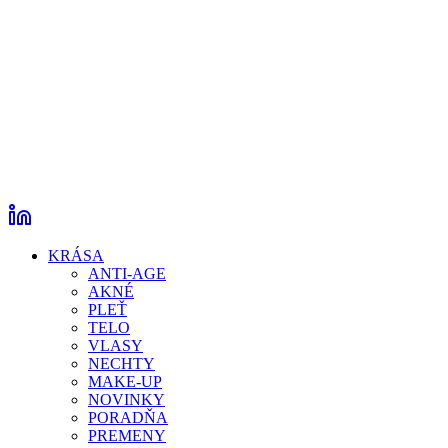
KRÁSA
ANTI-AGE
AKNÉ
PLEŤ
TELO
VLASY
NECHTY
MAKE-UP
NOVINKY
PORADŇA
PREMENY