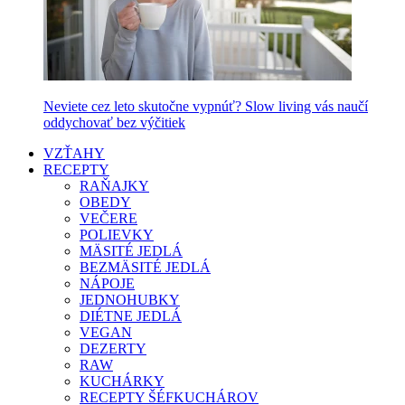
Neviete cez leto skutočne vypnúť? Slow living vás naučí
oddychovať bez výčitiek
VZŤAHY
RECEPTY
RAŇAJKY
OBEDY
VEČERE
POLIEVKY
MÄSITÉ JEDLÁ
BEZMÄSITÉ JEDLÁ
NÁPOJE
JEDNOHUBKY
DIÉTNE JEDLÁ
VEGAN
DEZERTY
RAW
KUCHÁRKY
RECEPTY ŠÉFKUCHÁROV