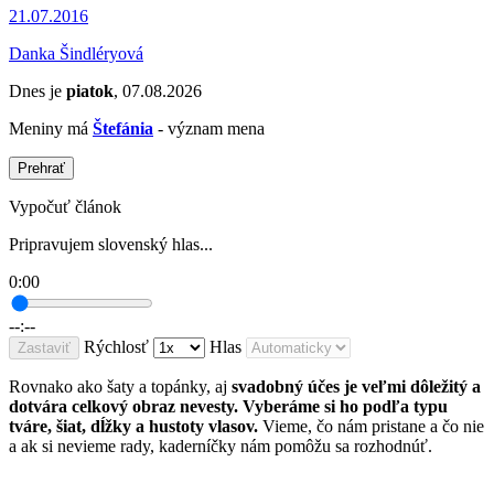
21.07.2016
Danka Šindléryová
Dnes je
piatok
, 07.08.2026
Meniny má
Štefánia
- význam mena
Prehrať
Vypočuť článok
Pripravujem slovenský hlas...
0:00
--:--
Rýchlosť
Hlas
Zastaviť
Rovnako ako šaty a topánky, aj
svadobný účes je veľmi dôležitý a
dotvára celkový obraz nevesty. Vyberáme si ho podľa typu
tváre, šiat, dĺžky a hustoty vlasov.
Vieme, čo nám pristane a čo nie
a ak si nevieme rady, kaderníčky nám pomôžu sa rozhodnúť.