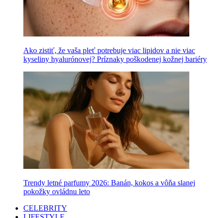
Ako zistiť, že vaša pleť potrebuje viac lipidov a nie viac
kyseliny hyalurónovej? Príznaky poškodenej kožnej bariéry
Trendy letné parfumy 2026: Banán, kokos a vôňa slanej
pokožky ovládnu leto
CELEBRITY
LIFESTYLE