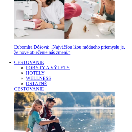
Ľubomíra Dóšová: „Najväčšou lžou módneho priemyslu je,
že nové oblečenie nás zmení.“
CESTOVANIE
POBYTY A VÝLETY
HOTELY
WELLNESS
OSTATNÉ
CESTOVANIE