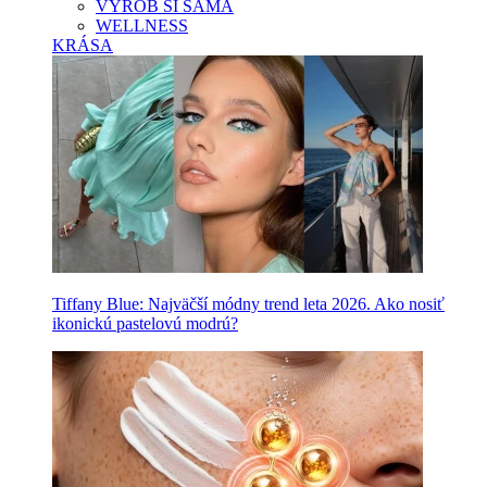
VYROB SI SAMA
WELLNESS
KRÁSA
Tiffany Blue: Najväčší módny trend leta 2026. Ako nosiť
ikonickú pastelovú modrú?