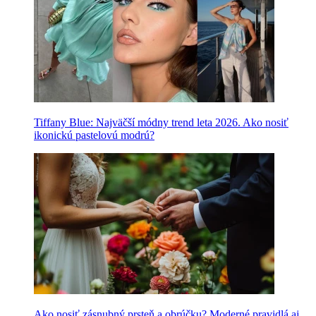
Tiffany Blue: Najväčší módny trend leta 2026. Ako nosiť
ikonickú pastelovú modrú?
Ako nosiť zásnubný prsteň a obrúčku? Moderné pravidlá aj