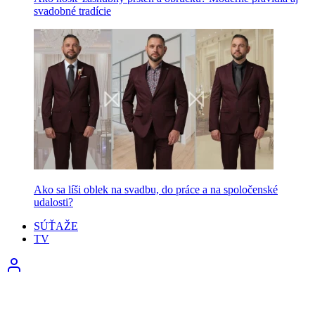
svadobné tradície
Ako sa líši oblek na svadbu, do práce a na spoločenské
udalosti?
SÚŤAŽE
TV