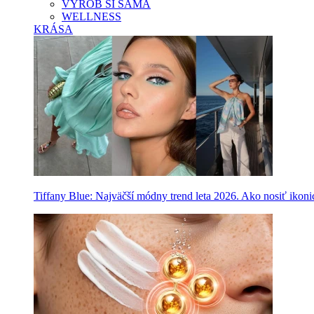
VYROB SI SAMA
WELLNESS
KRÁSA
Tiffany Blue: Najväčší módny trend leta 2026. Ako nosiť ikon