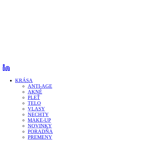
KRÁSA
ANTI-AGE
AKNÉ
PLEŤ
TELO
VLASY
NECHTY
MAKE-UP
NOVINKY
PORADŇA
PREMENY