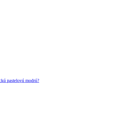
ickú pastelovú modrú?