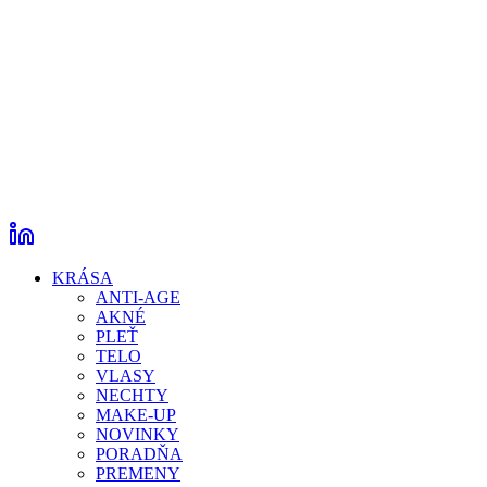
KRÁSA
ANTI-AGE
AKNÉ
PLEŤ
TELO
VLASY
NECHTY
MAKE-UP
NOVINKY
PORADŇA
PREMENY