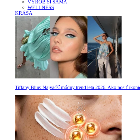
VYROB SI SAMA
WELLNESS
KRÁSA
Tiffany Blue: Najväčší módny trend leta 2026. Ako nosiť ikon