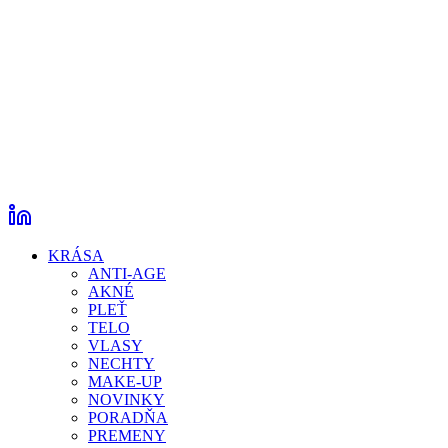
KRÁSA
ANTI-AGE
AKNÉ
PLEŤ
TELO
VLASY
NECHTY
MAKE-UP
NOVINKY
PORADŇA
PREMENY