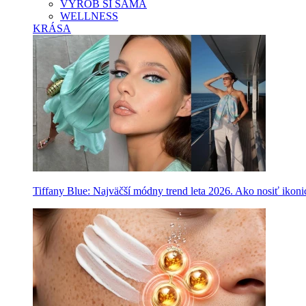
VYROB SI SAMA
WELLNESS
KRÁSA
Tiffany Blue: Najväčší módny trend leta 2026. Ako nosiť ikon