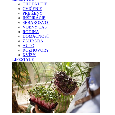
CHUDNUTIE
CVIČENIE
PRE ŽENY
INŠPIRÁCIE
SEBAROZVOJ
VOĽNÝ ČAS
RODINA
DOMÁCNOSŤ
ZÁHRADA
AUTO
ROZHOVORY
KVÍZY
LIFESTYLE