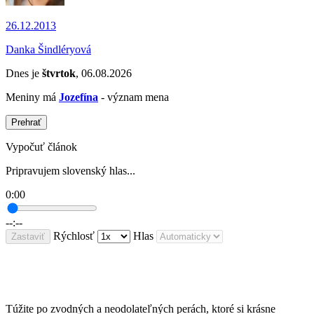
26.12.2013
Danka Šindléryová
Dnes je
štvrtok
, 06.08.2026
Meniny má
Jozefína
- význam mena
Prehrať
Vypočuť článok
Pripravujem slovenský hlas...
0:00
--:--
Rýchlosť
Hlas
Zastaviť
Túžite po zvodných a neodolateľných perách, ktoré si krásne