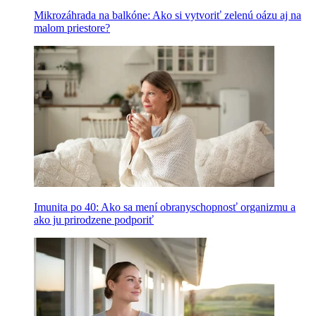
Mikrozáhrada na balkóne: Ako si vytvoriť zelenú oázu aj na
malom priestore?
Imunita po 40: Ako sa mení obranyschopnosť organizmu a
ako ju prirodzene podporiť