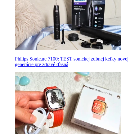
Philips Sonicare 7100: TEST sonickej zubnej kefky novej
generácie pre zdravé ďasná