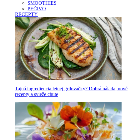
SMOOTHIES
PEČIVO
RECEPTY
Tajná ingrediencia letnej grilovačky? Dobrá nálada, nové
recepty a svieže chute