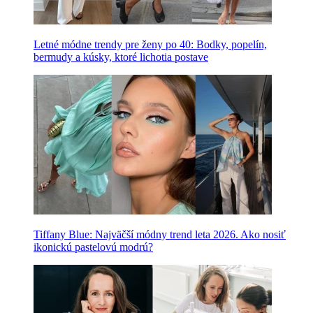
Letné módne trendy pre ženy po 40: Bodky, popelín,
bermudy a kúsky, ktoré lichotia postave
Tiffany Blue: Najväčší módny trend leta 2026. Ako nosiť
ikonickú pastelovú modrú?