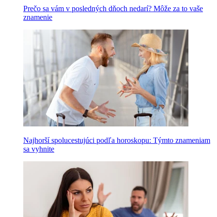
Prečo sa vám v posledných dňoch nedarí? Môže za to vaše
znamenie
Najhorší spolucestujúci podľa horoskopu: Týmto znameniam
sa vyhnite