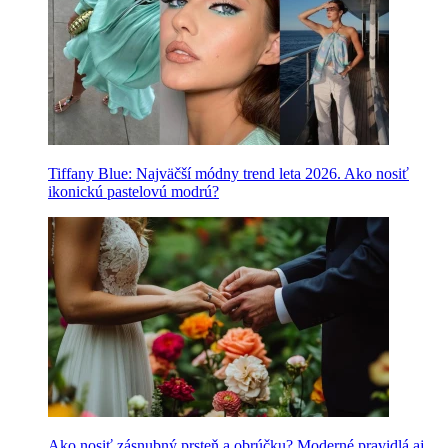
Tiffany Blue: Najväčší módny trend leta 2026. Ako nosiť
ikonickú pastelovú modrú?
Ako nosiť zásnubný prsteň a obrúčku? Moderné pravidlá aj