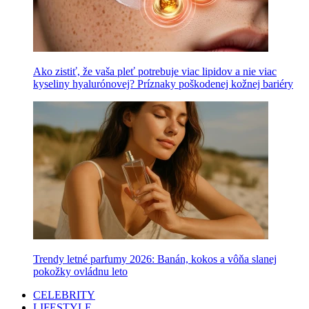
Ako zistiť, že vaša pleť potrebuje viac lipidov a nie viac
kyseliny hyalurónovej? Príznaky poškodenej kožnej bariéry
Trendy letné parfumy 2026: Banán, kokos a vôňa slanej
pokožky ovládnu leto
CELEBRITY
LIFESTYLE