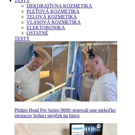
TESTY
DEKORATÍVNA KOZMETIKA
PLEŤOVÁ KOZMETIKA
TELOVÁ KOZMETIKA
VLASOVÁ KOZMETIKA
ELEKTORONIKA
OSTATNÉ
TESTY
Philips Head Pro Series 9000: testovali sme niekoľko
mesiacov holiaci strojček na hlavu