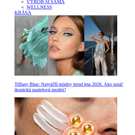
VYROB SI SAMA
WELLNESS
KRÁSA
Tiffany Blue: Najväčší módny trend leta 2026. Ako nosiť
ikonickú pastelovú modrú?