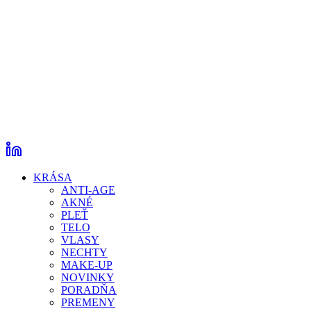
KRÁSA
ANTI-AGE
AKNÉ
PLEŤ
TELO
VLASY
NECHTY
MAKE-UP
NOVINKY
PORADŇA
PREMENY