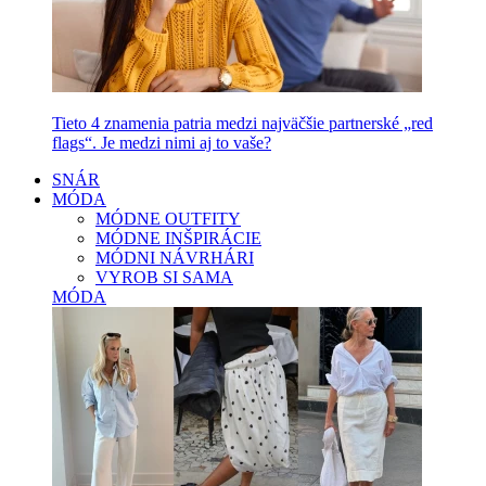
Tieto 4 znamenia patria medzi najväčšie partnerské „red
flags“. Je medzi nimi aj to vaše?
SNÁR
MÓDA
MÓDNE OUTFITY
MÓDNE INŠPIRÁCIE
MÓDNI NÁVRHÁRI
VYROB SI SAMA
MÓDA