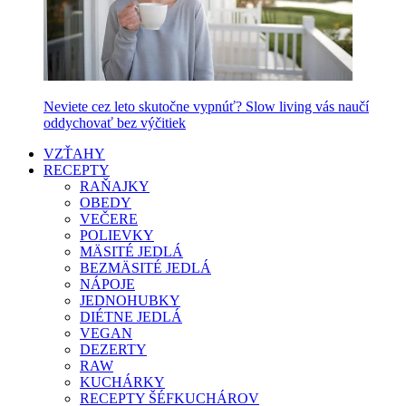
Neviete cez leto skutočne vypnúť? Slow living vás naučí
oddychovať bez výčitiek
VZŤAHY
RECEPTY
RAŇAJKY
OBEDY
VEČERE
POLIEVKY
MÄSITÉ JEDLÁ
BEZMÄSITÉ JEDLÁ
NÁPOJE
JEDNOHUBKY
DIÉTNE JEDLÁ
VEGAN
DEZERTY
RAW
KUCHÁRKY
RECEPTY ŠÉFKUCHÁROV