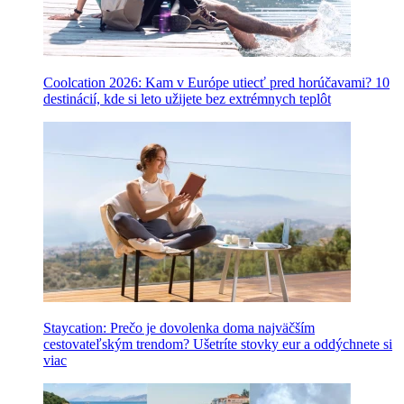
Coolcation 2026: Kam v Európe utiecť pred horúčavami? 10
destinácií, kde si leto užijete bez extrémnych teplôt
Staycation: Prečo je dovolenka doma najväčším
cestovateľským trendom? Ušetríte stovky eur a oddýchnete si
viac