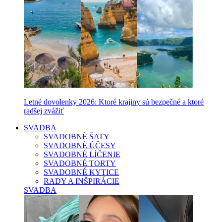
Letné dovolenky 2026: Ktoré krajiny sú bezpečné a ktoré
radšej zvážiť
SVADBA
SVADOBNÉ ŠATY
SVADOBNÉ ÚČESY
SVADOBNÉ LÍČENIE
SVADOBNÉ TORTY
SVADOBNÉ KYTICE
RADY A INŠPIRÁCIE
SVADBA