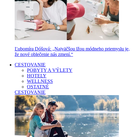
Ľubomíra Dóšová: „Najväčšou lžou módneho priemyslu je,
že nové oblečenie nás zmení.“
CESTOVANIE
POBYTY A VÝLETY
HOTELY
WELLNESS
OSTATNÉ
CESTOVANIE