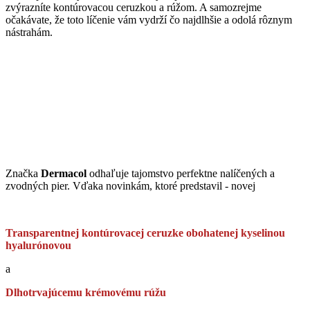
zvýrazníte kontúrovacou ceruzkou a rúžom. A samozrejme
očakávate, že toto líčenie vám vydrží čo najdlhšie a odolá rôznym
nástrahám.
Značka
Dermacol
odhaľuje tajomstvo perfektne nalíčených a
zvodných pier. Vďaka novinkám, ktoré predstavil - novej
Transparentnej kontúrovacej ceruzke obohatenej kyselinou
hyalurónovou
a
Dlhotrvajúcemu krémovému rúžu