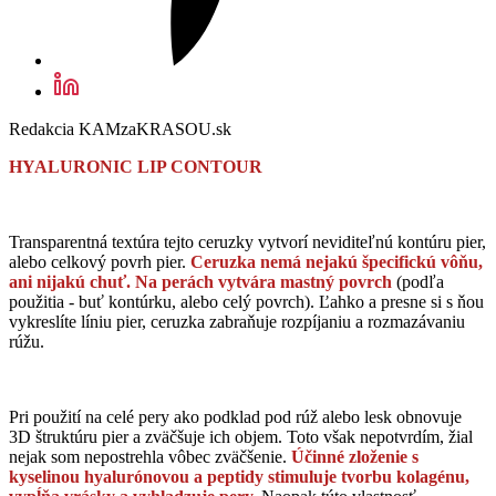
Redakcia KAMzaKRASOU.sk
HYALURONIC LIP CONTOUR
Transparentná textúra tejto ceruzky vytvorí neviditeľnú kontúru pier,
alebo celkový povrh pier.
Ceruzka nemá nejakú špecifickú vôňu,
ani nijakú chuť. Na perách vytvára mastný povrch
(podľa
použitia - buť kontúrku, alebo celý povrch). Ľahko a presne si s ňou
vykreslíte líniu pier, ceruzka zabraňuje rozpíjaniu a rozmazávaniu
rúžu.
Pri použití na celé pery ako podklad pod rúž alebo lesk obnovuje
3D štruktúru pier a zväčšuje ich objem. Toto však nepotvrdím, žial
nejak som nepostrehla vôbec zväčšenie.
Účinné zloženie s
kyselinou hyalurónovou a peptidy stimuluje tvorbu kolagénu,