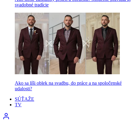
svadobné tradície
Ako sa líši oblek na svadbu, do práce a na spoločenské
udalosti?
SÚŤAŽE
TV