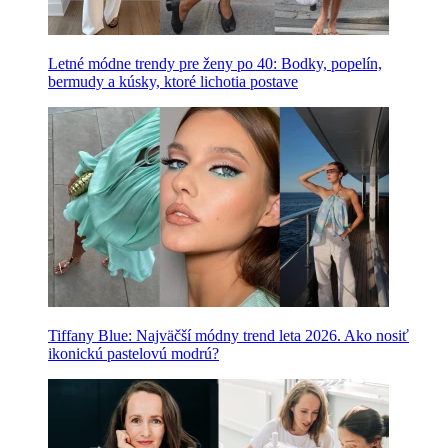
Letné módne trendy pre ženy po 40: Bodky, popelín,
bermudy a kúsky, ktoré lichotia postave
Tiffany Blue: Najväčší módny trend leta 2026. Ako nosiť
ikonickú pastelovú modrú?