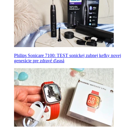
Philips Sonicare 7100: TEST sonickej zubnej kefky novej
generácie pre zdravé ďasná