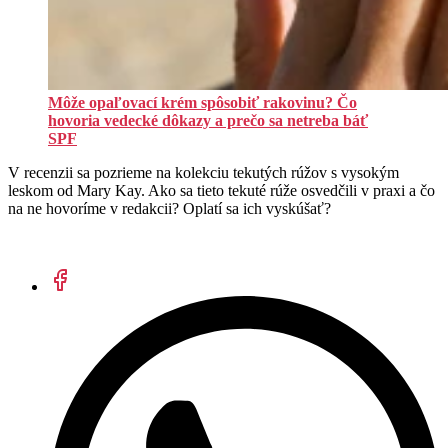
Môže opaľovací krém spôsobiť rakovinu? Čo
hovoria vedecké dôkazy a prečo sa netreba báť
SPF
V recenzii sa pozrieme na kolekciu tekutých rúžov s vysokým
leskom od Mary Kay. Ako sa tieto tekuté rúže osvedčili v praxi a čo
na ne hovoríme v redakcii? Oplatí sa ich vyskúšať?