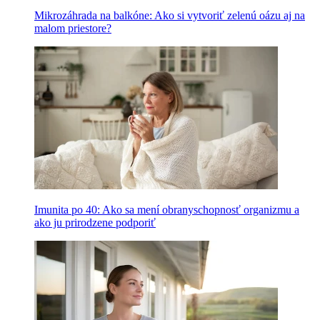
Mikrozáhrada na balkóne: Ako si vytvoriť zelenú oázu aj na
malom priestore?
Imunita po 40: Ako sa mení obranyschopnosť organizmu a
ako ju prirodzene podporiť