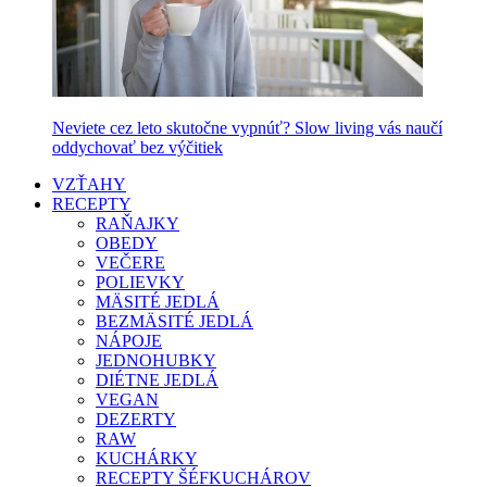
Neviete cez leto skutočne vypnúť? Slow living vás naučí
oddychovať bez výčitiek
VZŤAHY
RECEPTY
RAŇAJKY
OBEDY
VEČERE
POLIEVKY
MÄSITÉ JEDLÁ
BEZMÄSITÉ JEDLÁ
NÁPOJE
JEDNOHUBKY
DIÉTNE JEDLÁ
VEGAN
DEZERTY
RAW
KUCHÁRKY
RECEPTY ŠÉFKUCHÁROV