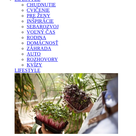
CHUDNUTIE
CVIČENIE
PRE ŽENY
INŠPIRÁCIE
SEBAROZVOJ
VOĽNÝ ČAS
RODINA
DOMÁCNOSŤ
ZÁHRADA
AUTO
ROZHOVORY
KVÍZY
LIFESTYLE