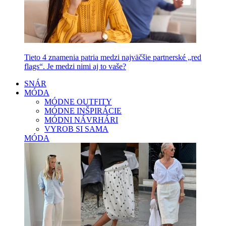
Tieto 4 znamenia patria medzi najväčšie partnerské „red
flags“. Je medzi nimi aj to vaše?
SNÁR
MÓDA
MÓDNE OUTFITY
MÓDNE INŠPIRÁCIE
MÓDNI NÁVRHÁRI
VYROB SI SAMA
MÓDA