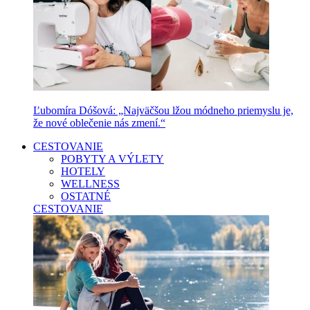
Ľubomíra Dóšová: „Najväčšou lžou módneho priemyslu je,
že nové oblečenie nás zmení.“
CESTOVANIE
POBYTY A VÝLETY
HOTELY
WELLNESS
OSTATNÉ
CESTOVANIE