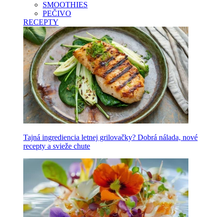
SMOOTHIES
PEČIVO
RECEPTY
Tajná ingrediencia letnej grilovačky? Dobrá nálada, nové
recepty a svieže chute