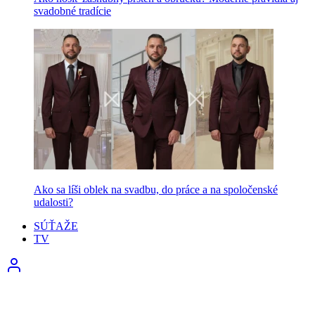
svadobné tradície
Ako sa líši oblek na svadbu, do práce a na spoločenské
udalosti?
SÚŤAŽE
TV