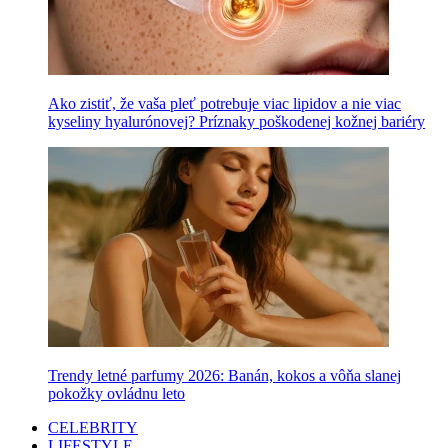
Ako zistiť, že vaša pleť potrebuje viac lipidov a nie viac
kyseliny hyalurónovej? Príznaky poškodenej kožnej bariéry
Trendy letné parfumy 2026: Banán, kokos a vôňa slanej
pokožky ovládnu leto
CELEBRITY
LIFESTYLE