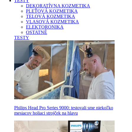
TESTY
DEKORATÍVNA KOZMETIKA
PLEŤOVÁ KOZMETIKA
TELOVÁ KOZMETIKA
VLASOVÁ KOZMETIKA
ELEKTORONIKA
OSTATNÉ
TESTY
Philips Head Pro Series 9000: testovali sme niekoľko
mesiacov holiaci strojček na hlavu