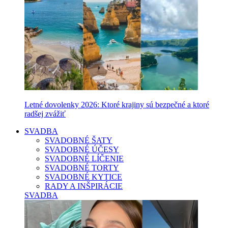
Letné dovolenky 2026: Ktoré krajiny sú bezpečné a ktoré
radšej zvážiť
SVADBA
SVADOBNÉ ŠATY
SVADOBNÉ ÚČESY
SVADOBNÉ LÍČENIE
SVADOBNÉ TORTY
SVADOBNÉ KYTICE
RADY A INŠPIRÁCIE
SVADBA