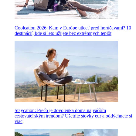
Coolcation 2026: Kam v Európe utiecť pred horúčavami? 10
destinácií, kde si leto užijete bez extrémnych teplôt
Staycation: Prečo je dovolenka doma najväčším
cestovateľským trendom? Ušetríte stovky eur a oddýchnete si
viac