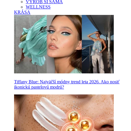
VYROB SI SAMA
WELLNESS
KRÁSA
Tiffany Blue: Najväčší módny trend leta 2026. Ako nosiť
ikonickú pastelovú modrú?