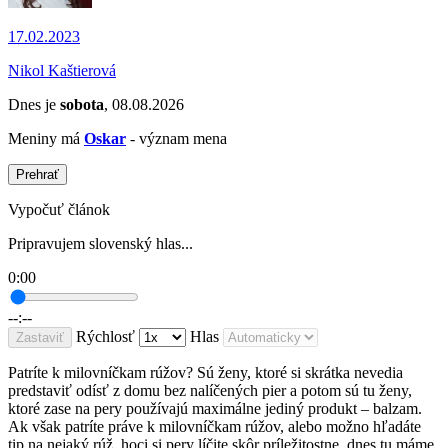
17.02.2023
Nikol Kaštierová
Dnes je
sobota
, 08.08.2026
Meniny má
Oskar
- význam mena
Prehrať
Vypočuť článok
Pripravujem slovenský hlas...
0:00
--:--
Rýchlosť
Hlas
Zastaviť
Patríte k milovníčkam rúžov? Sú ženy, ktoré si skrátka nevedia
predstaviť odísť z domu bez nalíčených pier a potom sú tu ženy,
ktoré zase na pery používajú maximálne jediný produkt – balzam.
Ak však patríte práve k milovníčkam rúžov, alebo možno hľadáte
tip na nejaký rúž, hoci si pery líčite skôr príležitostne, dnes tu máme