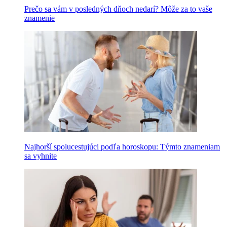
Prečo sa vám v posledných dňoch nedarí? Môže za to vaše
znamenie
Najhorší spolucestujúci podľa horoskopu: Týmto znameniam
sa vyhnite