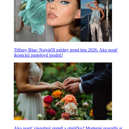
Tiffany Blue: Najväčší módny trend leta 2026. Ako nosiť
ikonickú pastelovú modrú?
Ako nosiť zásnubný prsteň a obrúčku? Moderné pravidlá aj