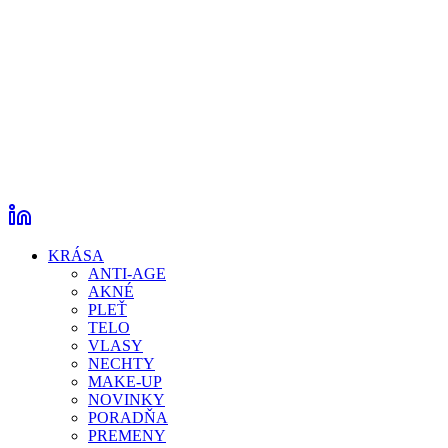
KRÁSA
ANTI-AGE
AKNÉ
PLEŤ
TELO
VLASY
NECHTY
MAKE-UP
NOVINKY
PORADŇA
PREMENY