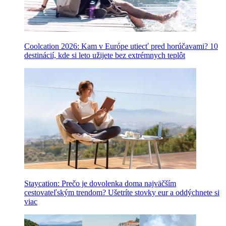
Coolcation 2026: Kam v Európe utiecť pred horúčavami? 10
destinácií, kde si leto užijete bez extrémnych teplôt
Staycation: Prečo je dovolenka doma najväčším
cestovateľským trendom? Ušetríte stovky eur a oddýchnete si
viac