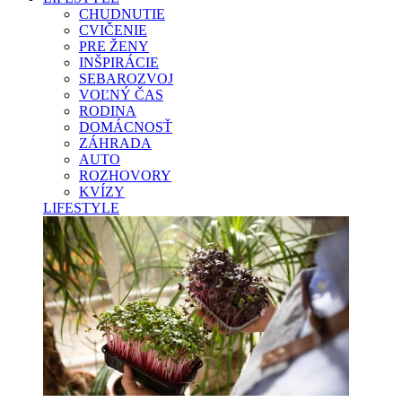
CHUDNUTIE
CVIČENIE
PRE ŽENY
INŠPIRÁCIE
SEBAROZVOJ
VOĽNÝ ČAS
RODINA
DOMÁCNOSŤ
ZÁHRADA
AUTO
ROZHOVORY
KVÍZY
LIFESTYLE