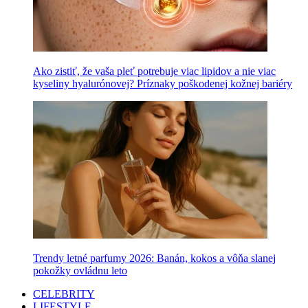
Ako zistiť, že vaša pleť potrebuje viac lipidov a nie viac
kyseliny hyalurónovej? Príznaky poškodenej kožnej bariéry
Trendy letné parfumy 2026: Banán, kokos a vôňa slanej
pokožky ovládnu leto
CELEBRITY
LIFESTYLE