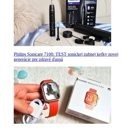
Philips Sonicare 7100: TEST sonickej zubnej kefky novej
generácie pre zdravé ďasná