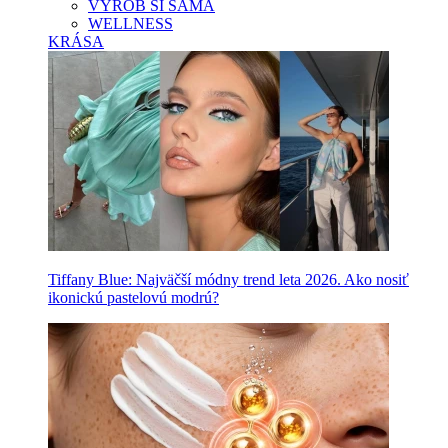
VYROB SI SAMA
WELLNESS
KRÁSA
Tiffany Blue: Najväčší módny trend leta 2026. Ako nosiť
ikonickú pastelovú modrú?