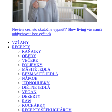
Neviete cez leto skutočne vypnúť? Slow living vás naučí
oddychovať bez výčitiek
VZŤAHY
RECEPTY
RAŇAJKY
OBEDY
VEČERE
POLIEVKY
MÄSITÉ JEDLÁ
BEZMÄSITÉ JEDLÁ
NÁPOJE
JEDNOHUBKY
DIÉTNE JEDLÁ
VEGAN
DEZERTY
RAW
KUCHÁRKY
RECEPTY ŠÉFKUCHÁROV