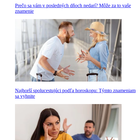
Prečo sa vám v posledných dňoch nedarí? Môže za to vaše
znamenie
Najhorší spolucestujúci podľa horoskopu: Týmto znameniam
sa vyhnite