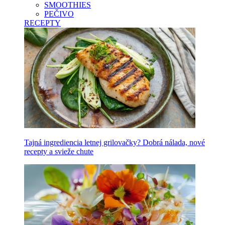
SMOOTHIES
PEČIVO
RECEPTY
Tajná ingrediencia letnej grilovačky? Dobrá nálada, nové
recepty a svieže chute