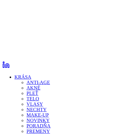
KRÁSA
ANTI-AGE
AKNÉ
PLEŤ
TELO
VLASY
NECHTY
MAKE-UP
NOVINKY
PORADŇA
PREMENY