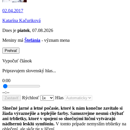
02.04.2017
Katarína Kačuriková
Dnes je
piatok
, 07.08.2026
Meniny má
Štefánia
- význam mena
Prehrať
Vypočuť článok
Pripravujem slovenský hlas...
0:00
--:--
Rýchlosť
Hlas
Zastaviť
Slnečné jarné a letné počasie, ktoré k nám konečne zavítalo si
žiada výraznejšie a teplejšie farby. Samozrejme nesmú chýbať
ani trblietky, ktoré v spojení so slnečnými lúčmi vytvárajú
nádhernú lesklú symfóniu.
V tomto prípade nemyslím trblietky na
oblečení, ale skôr tie v líčení.