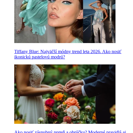
Tiffany Blue: Najväčší módny trend leta 2026. Ako nosiť
ikonickú pastelovú modrú?
Ako nosiť zásnubný prsteň a obrúčku? Moderné pravidlá aj