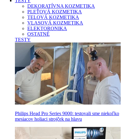
TESTY
DEKORATÍVNA KOZMETIKA
PLEŤOVÁ KOZMETIKA
TELOVÁ KOZMETIKA
VLASOVÁ KOZMETIKA
ELEKTORONIKA
OSTATNÉ
TESTY
Philips Head Pro Series 9000: testovali sme niekoľko
mesiacov holiaci strojček na hlavu