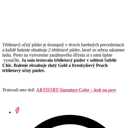
Trblietavý očný púder je dostupný v dvoch farebných prevedeniach
a každé balenie obsahuje 2 trblietavé púdre, ktoré so sebou náramne
ladia. Preto na vytvorenie zaujímavého líčenia si s nimi úplne
vystačíte.
Ja som testovala trblietavý púder v odtieni Subtle
Chic. Balenie obsahuje zlatý Gold a broskyňový Peach
trblietavý očný púder.
Testovali sme tiež:
ARTISTRY Signature Color – lesk na pery