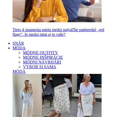
Tieto 4 znamenia patria medzi najväčšie partnerské „red
flags“. Je medzi nimi aj to vaše?
SNÁR
MÓDA
MÓDNE OUTFITY
MÓDNE INŠPIRÁCIE
MÓDNI NÁVRHÁRI
VYROB SI SAMA
MÓDA