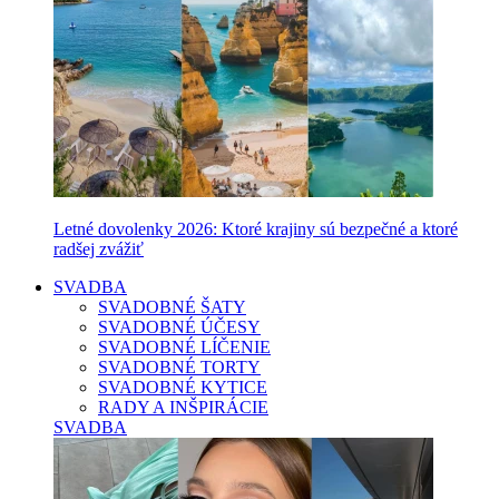
Letné dovolenky 2026: Ktoré krajiny sú bezpečné a ktoré
radšej zvážiť
SVADBA
SVADOBNÉ ŠATY
SVADOBNÉ ÚČESY
SVADOBNÉ LÍČENIE
SVADOBNÉ TORTY
SVADOBNÉ KYTICE
RADY A INŠPIRÁCIE
SVADBA