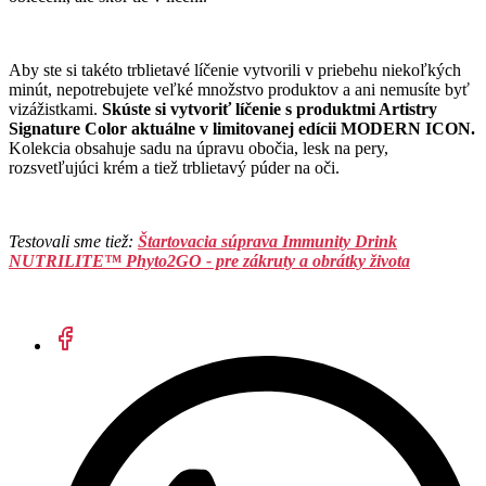
Aby ste si takéto trblietavé líčenie vytvorili v priebehu niekoľkých
minút, nepotrebujete veľké množstvo produktov a ani nemusíte byť
vizážistkami.
Skúste si vytvoriť líčenie s produktmi Artistry
Signature Color aktuálne v limitovanej edícii MODERN ICON.
Kolekcia obsahuje sadu na úpravu obočia, lesk na pery,
rozsvetľujúci krém a tiež trblietavý púder na oči.
Testovali sme tiež:
Štartovacia súprava Immunity Drink
NUTRILITE™ Phyto2GO - pre zákruty a obrátky života