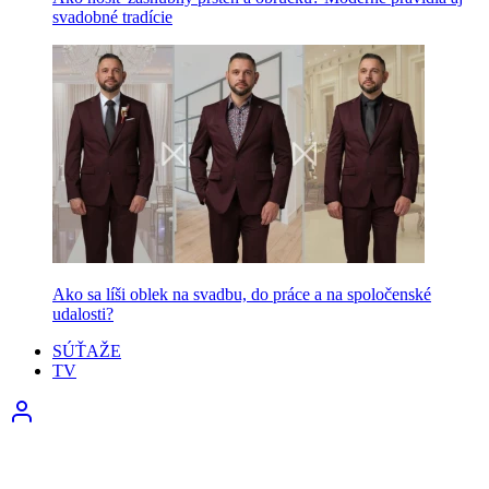
svadobné tradície
Ako sa líši oblek na svadbu, do práce a na spoločenské
udalosti?
SÚŤAŽE
TV