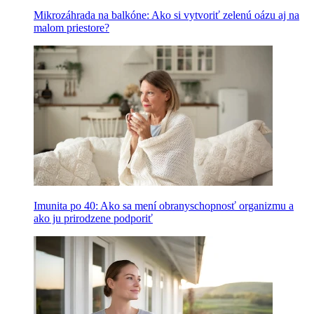
Mikrozáhrada na balkóne: Ako si vytvoriť zelenú oázu aj na
malom priestore?
Imunita po 40: Ako sa mení obranyschopnosť organizmu a
ako ju prirodzene podporiť