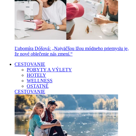
Ľubomíra Dóšová: „Najväčšou lžou módneho priemyslu je,
že nové oblečenie nás zmení.“
CESTOVANIE
POBYTY A VÝLETY
HOTELY
WELLNESS
OSTATNÉ
CESTOVANIE