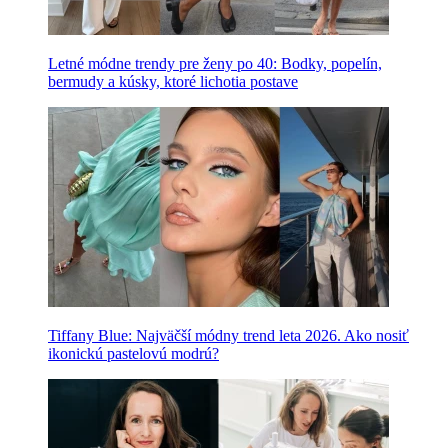
Letné módne trendy pre ženy po 40: Bodky, popelín,
bermudy a kúsky, ktoré lichotia postave
Tiffany Blue: Najväčší módny trend leta 2026. Ako nosiť
ikonickú pastelovú modrú?