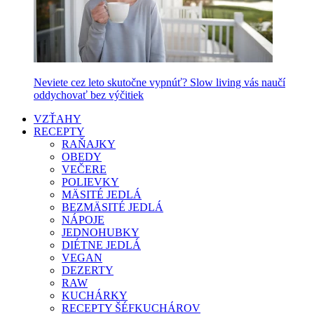
Neviete cez leto skutočne vypnúť? Slow living vás naučí
oddychovať bez výčitiek
VZŤAHY
RECEPTY
RAŇAJKY
OBEDY
VEČERE
POLIEVKY
MÄSITÉ JEDLÁ
BEZMÄSITÉ JEDLÁ
NÁPOJE
JEDNOHUBKY
DIÉTNE JEDLÁ
VEGAN
DEZERTY
RAW
KUCHÁRKY
RECEPTY ŠÉFKUCHÁROV