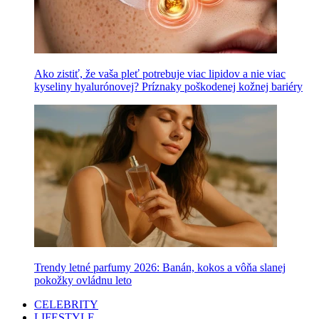
Ako zistiť, že vaša pleť potrebuje viac lipidov a nie viac
kyseliny hyalurónovej? Príznaky poškodenej kožnej bariéry
Trendy letné parfumy 2026: Banán, kokos a vôňa slanej
pokožky ovládnu leto
CELEBRITY
LIFESTYLE