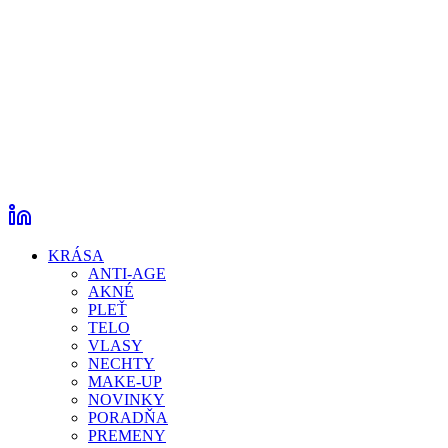
KRÁSA
ANTI-AGE
AKNÉ
PLEŤ
TELO
VLASY
NECHTY
MAKE-UP
NOVINKY
PORADŇA
PREMENY