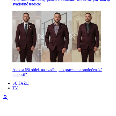
svadobné tradície
Ako sa líši oblek na svadbu, do práce a na spoločenské
udalosti?
SÚŤAŽE
TV