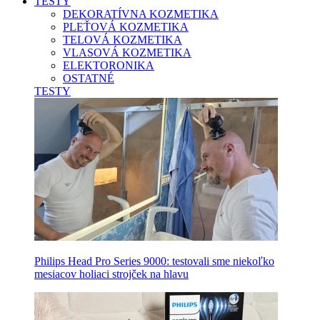
TESTY
DEKORATÍVNA KOZMETIKA
PLEŤOVÁ KOZMETIKA
TELOVÁ KOZMETIKA
VLASOVÁ KOZMETIKA
ELEKTORONIKA
OSTATNÉ
TESTY
Philips Head Pro Series 9000: testovali sme niekoľko
mesiacov holiaci strojček na hlavu