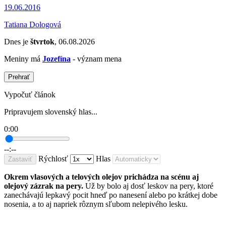
19.06.2016
Tatiana Dologová
Dnes je
štvrtok
, 06.08.2026
Meniny má
Jozefína
- význam mena
Prehrať
Vypočuť článok
Pripravujem slovenský hlas...
0:00
--:--
Rýchlosť
Hlas
Zastaviť
Okrem vlasových a telových olejov prichádza na scénu aj
olejový zázrak na pery.
Už by bolo aj dosť leskov na pery, ktoré
zanechávajú lepkavý pocit hneď po nanesení alebo po krátkej dobe
nosenia, a to aj napriek rôznym sľubom nelepivého lesku.