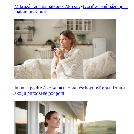
Mikrozáhrada na balkóne: Ako si vytvoriť zelenú oázu aj na
malom priestore?
Imunita po 40: Ako sa mení obranyschopnosť organizmu a
ako ju prirodzene podporiť