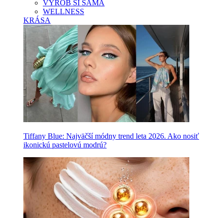
VYROB SI SAMA
WELLNESS
KRÁSA
Tiffany Blue: Najväčší módny trend leta 2026. Ako nosiť
ikonickú pastelovú modrú?