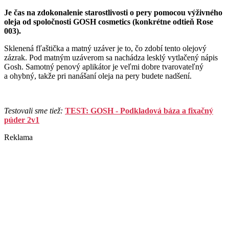
Je čas na zdokonalenie starostlivosti o pery pomocou výživného
oleja od spoločnosti GOSH cosmetics (konkrétne odtieň Rose
003).
Sklenená fľaštička a matný uzáver je to, čo zdobí tento olejový
zázrak. Pod matným uzáverom sa nachádza lesklý vytlačený nápis
Gosh. Samotný penový aplikátor je veľmi dobre tvarovateľný
a ohybný, takže pri nanášaní oleja na pery budete nadšení.
Testovali sme tiež:
TEST: GOSH - Podkladová báza a fixačný
púder 2v1
Reklama