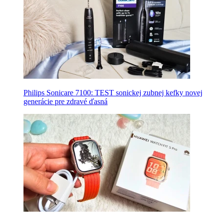
Philips Sonicare 7100: TEST sonickej zubnej kefky novej
generácie pre zdravé ďasná