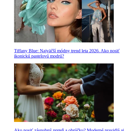
Tiffany Blue: Najväčší módny trend leta 2026. Ako nosiť
ikonickú pastelovú modrú?
Ako nosiť zásnubný prsteň a obrúčku? Moderné pravidlá aj