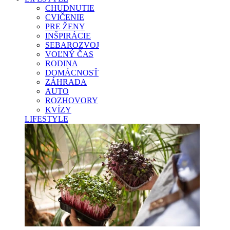
CHUDNUTIE
CVIČENIE
PRE ŽENY
INŠPIRÁCIE
SEBAROZVOJ
VOĽNÝ ČAS
RODINA
DOMÁCNOSŤ
ZÁHRADA
AUTO
ROZHOVORY
KVÍZY
LIFESTYLE