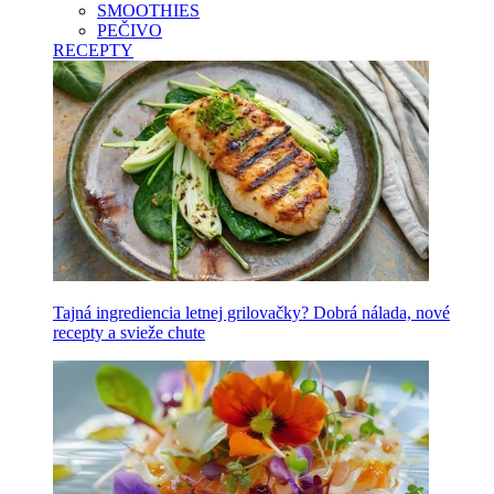
SMOOTHIES
PEČIVO
RECEPTY
Tajná ingrediencia letnej grilovačky? Dobrá nálada, nové
recepty a svieže chute