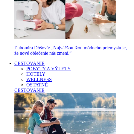
Ľubomíra Dóšová: „Najväčšou lžou módneho priemyslu je,
že nové oblečenie nás zmení.“
CESTOVANIE
POBYTY A VÝLETY
HOTELY
WELLNESS
OSTATNÉ
CESTOVANIE