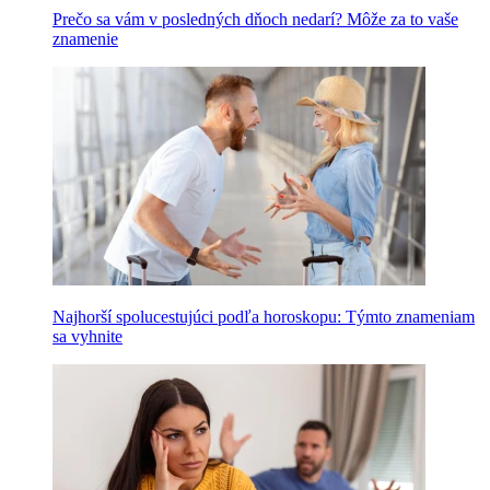
Prečo sa vám v posledných dňoch nedarí? Môže za to vaše
znamenie
Najhorší spolucestujúci podľa horoskopu: Týmto znameniam
sa vyhnite