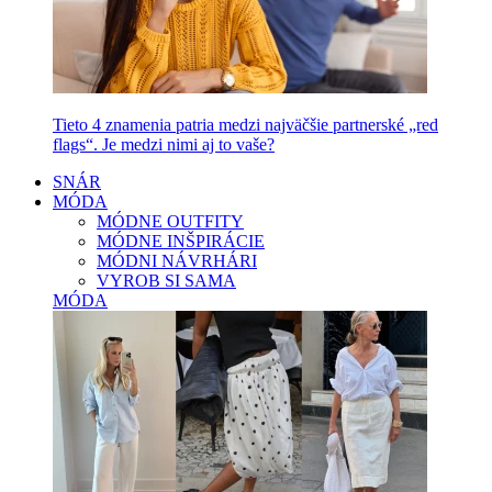
Tieto 4 znamenia patria medzi najväčšie partnerské „red
flags“. Je medzi nimi aj to vaše?
SNÁR
MÓDA
MÓDNE OUTFITY
MÓDNE INŠPIRÁCIE
MÓDNI NÁVRHÁRI
VYROB SI SAMA
MÓDA