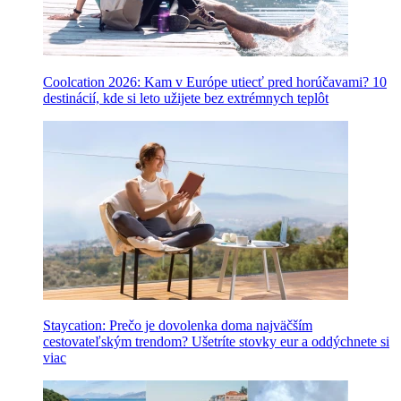
Coolcation 2026: Kam v Európe utiecť pred horúčavami? 10
destinácií, kde si leto užijete bez extrémnych teplôt
Staycation: Prečo je dovolenka doma najväčším
cestovateľským trendom? Ušetríte stovky eur a oddýchnete si
viac