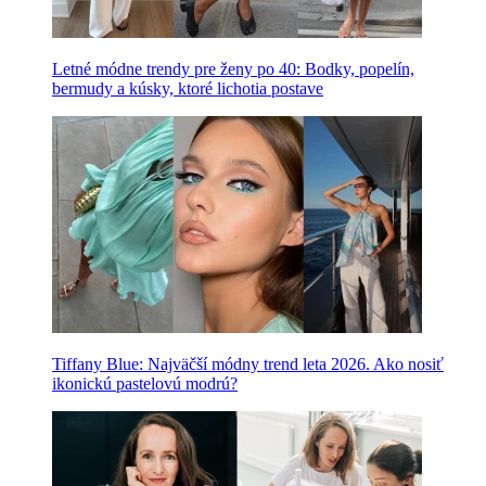
Letné módne trendy pre ženy po 40: Bodky, popelín,
bermudy a kúsky, ktoré lichotia postave
Tiffany Blue: Najväčší módny trend leta 2026. Ako nosiť
ikonickú pastelovú modrú?