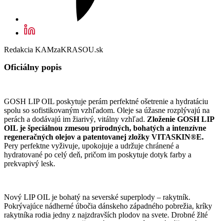
Redakcia KAMzaKRASOU.sk
Oficiálny popis
GOSH LIP OIL poskytuje perám perfektné ošetrenie a hydratáciu
spolu so sofistikovaným vzhľadom. Oleje sa úžasne rozplývajú na
perách a dodávajú im žiarivý, vitálny vzhľad.
Zloženie GOSH LIP
OIL je špeciálnou zmesou prírodných, bohatých a intenzívne
regeneračných olejov a patentovanej zložky VITASKIN®E.
Pery perfektne vyživuje, upokojuje a udržuje chránené a
hydratované po celý deň, pričom im poskytuje dotyk farby a
prekvapivý lesk.
Nový LIP OIL je bohatý na severské superplody – rakytník.
Pokrývajúce nádherné úbočia dánskeho západného pobrežia, kríky
rakytníka rodia jedny z najzdravších plodov na svete. Drobné žlté