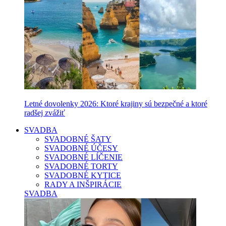
Letné dovolenky 2026: Ktoré krajiny sú bezpečné a ktoré
radšej zvážiť
SVADBA
SVADOBNÉ ŠATY
SVADOBNÉ ÚČESY
SVADOBNÉ LÍČENIE
SVADOBNÉ TORTY
SVADOBNÉ KYTICE
RADY A INŠPIRÁCIE
SVADBA