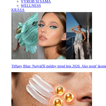
VYROB SI SAMA
WELLNESS
KRÁSA
Tiffany Blue: Najväčší módny trend leta 2026. Ako nosiť ikon