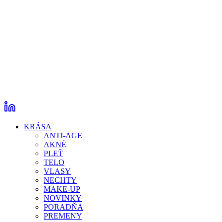
KRÁSA
ANTI-AGE
AKNÉ
PLEŤ
TELO
VLASY
NECHTY
MAKE-UP
NOVINKY
PORADŇA
PREMENY