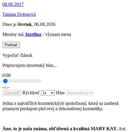
08.06.2017
Tatiana Dologová
Dnes je
štvrtok
, 06.08.2026
Meniny má
Jozefína
- význam mena
Prehrať
Vypočuť článok
Pripravujem slovenský hlas...
0:00
--:--
Rýchlosť
Hlas
Zastaviť
Jedna z najväčších kozmetických spoločností, ktorá sa zaoberá
priamym predajom pleťovej a dekoratívnej kozmetiky.
Áno, to je naša známa, obľúbená a kvalitná MARY KAY.
Ani