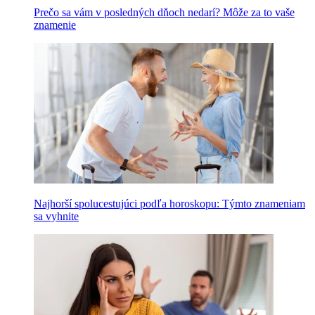
Prečo sa vám v posledných dňoch nedarí? Môže za to vaše
znamenie
Najhorší spolucestujúci podľa horoskopu: Týmto znameniam
sa vyhnite