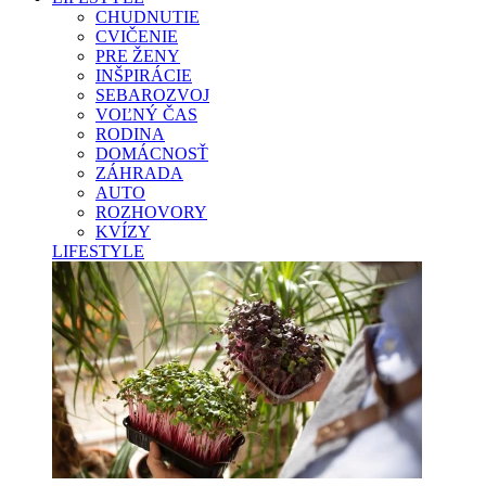
CHUDNUTIE
CVIČENIE
PRE ŽENY
INŠPIRÁCIE
SEBAROZVOJ
VOĽNÝ ČAS
RODINA
DOMÁCNOSŤ
ZÁHRADA
AUTO
ROZHOVORY
KVÍZY
LIFESTYLE