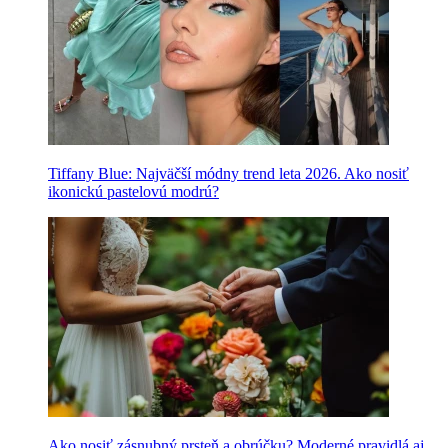
Tiffany Blue: Najväčší módny trend leta 2026. Ako nosiť
ikonickú pastelovú modrú?
Ako nosiť zásnubný prsteň a obrúčku? Moderné pravidlá aj