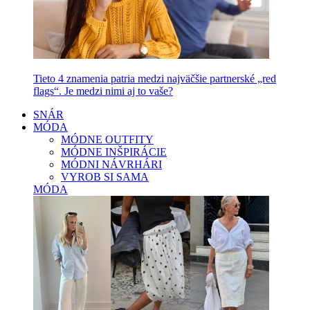
Tieto 4 znamenia patria medzi najväčšie partnerské „red
flags“. Je medzi nimi aj to vaše?
SNÁR
MÓDA
MÓDNE OUTFITY
MÓDNE INŠPIRÁCIE
MÓDNI NÁVRHÁRI
VYROB SI SAMA
MÓDA