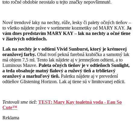
toto ročné obdobie neostalo u tejto značky nepovšimnuté.
Nové trendové laky na nechty, rúže, lesky či palety očných tieňov –
to všetko nájdete práve v sortimente kozmetiky od MARY KAY.
Ja
vám dnes predstavím MARY KAY – lak na nechty a očné tiene
v žiarivých odtieňoch.
Lak na nechty je v odtieni Vivid Sunburst, ktorý je krémovej
oranžovej farby.
Obal tvorí pekná farebná krabička a samotný lak
má objem 7,5 ml. Tento lak nájdete aj v jemnejšom odtieni, a to
Luminous Mauve.
Paleta očných tieňov je v odtieňoch Sunlight,
a teda obsahuje matný fialový a ružový tieň a trblietavý
oranžový a marhuľový tieň.
Paletku nájdete aj v prevedení
odtieňov Glistening Horizon. Lak aj tiene sú v limitovanej edícii.
Testovali sme tiež:
TEST: Mary Kay toaletná voda - Eau So
Cute™
Reklama