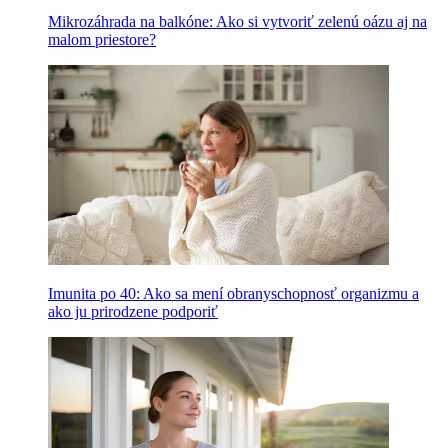
Mikrozáhrada na balkóne: Ako si vytvoriť zelenú oázu aj na
malom priestore?
Imunita po 40: Ako sa mení obranyschopnosť organizmu a
ako ju prirodzene podporiť