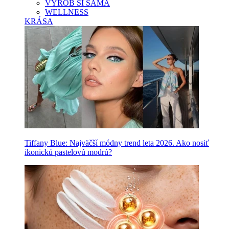
VYROB SI SAMA
WELLNESS
KRÁSA
Tiffany Blue: Najväčší módny trend leta 2026. Ako nosiť
ikonickú pastelovú modrú?