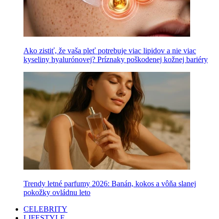
Ako zistiť, že vaša pleť potrebuje viac lipidov a nie viac
kyseliny hyalurónovej? Príznaky poškodenej kožnej bariéry
Trendy letné parfumy 2026: Banán, kokos a vôňa slanej
pokožky ovládnu leto
CELEBRITY
LIFESTYLE