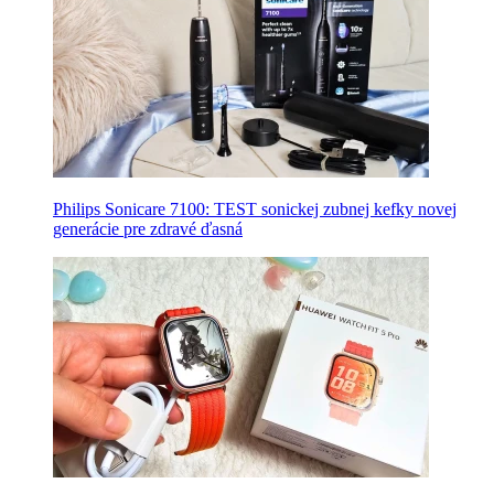
Philips Sonicare 7100: TEST sonickej zubnej kefky novej
generácie pre zdravé ďasná