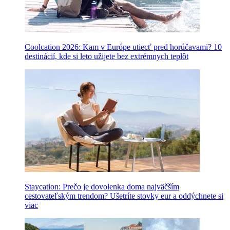
Coolcation 2026: Kam v Európe utiecť pred horúčavami? 10
destinácií, kde si leto užijete bez extrémnych teplôt
Staycation: Prečo je dovolenka doma najväčším
cestovateľským trendom? Ušetríte stovky eur a oddýchnete si
viac