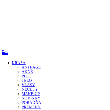
KRÁSA
ANTI-AGE
AKNÉ
PLEŤ
TELO
VLASY
NECHTY
MAKE-UP
NOVINKY
PORADŇA
PREMENY