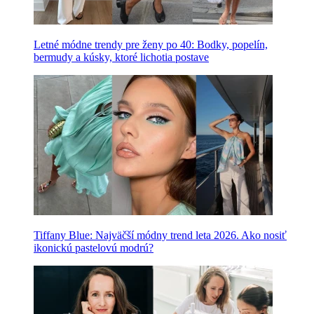
Letné módne trendy pre ženy po 40: Bodky, popelín,
bermudy a kúsky, ktoré lichotia postave
Tiffany Blue: Najväčší módny trend leta 2026. Ako nosiť
ikonickú pastelovú modrú?