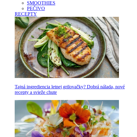
SMOOTHIES
PEČIVO
RECEPTY
Tajná ingrediencia letnej grilovačky? Dobrá nálada, nové
recepty a svieže chute