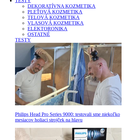
TESTY
DEKORATÍVNA KOZMETIKA
PLEŤOVÁ KOZMETIKA
TELOVÁ KOZMETIKA
VLASOVÁ KOZMETIKA
ELEKTORONIKA
OSTATNÉ
TESTY
Philips Head Pro Series 9000: testovali sme niekoľko
mesiacov holiaci strojček na hlavu