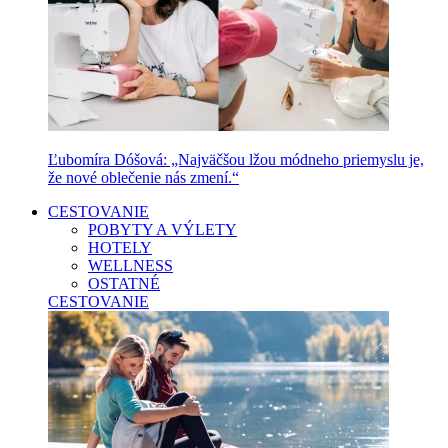
Ľubomíra Dóšová: „Najväčšou lžou módneho priemyslu je,
že nové oblečenie nás zmení.“
CESTOVANIE
POBYTY A VÝLETY
HOTELY
WELLNESS
OSTATNÉ
CESTOVANIE