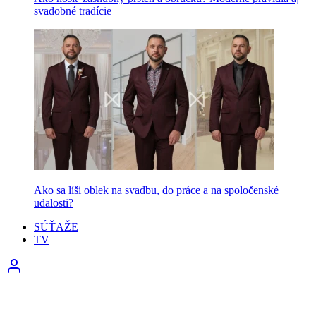
svadobné tradície
Ako sa líši oblek na svadbu, do práce a na spoločenské
udalosti?
SÚŤAŽE
TV