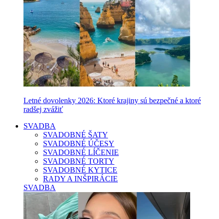
Letné dovolenky 2026: Ktoré krajiny sú bezpečné a ktoré
radšej zvážiť
SVADBA
SVADOBNÉ ŠATY
SVADOBNÉ ÚČESY
SVADOBNÉ LÍČENIE
SVADOBNÉ TORTY
SVADOBNÉ KYTICE
RADY A INŠPIRÁCIE
SVADBA