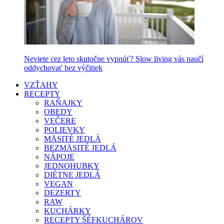
Neviete cez leto skutočne vypnúť? Slow living vás naučí
oddychovať bez výčitiek
VZŤAHY
RECEPTY
RAŇAJKY
OBEDY
VEČERE
POLIEVKY
MÄSITÉ JEDLÁ
BEZMÄSITÉ JEDLÁ
NÁPOJE
JEDNOHUBKY
DIÉTNE JEDLÁ
VEGAN
DEZERTY
RAW
KUCHÁRKY
RECEPTY ŠÉFKUCHÁROV