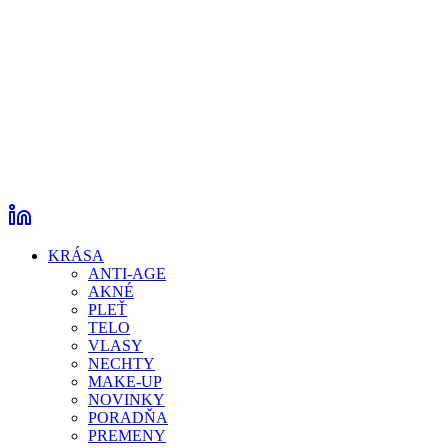
KRÁSA
ANTI-AGE
AKNÉ
PLEŤ
TELO
VLASY
NECHTY
MAKE-UP
NOVINKY
PORADŇA
PREMENY