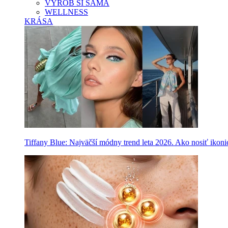
VYROB SI SAMA
WELLNESS
KRÁSA
Tiffany Blue: Najväčší módny trend leta 2026. Ako nosiť ikon