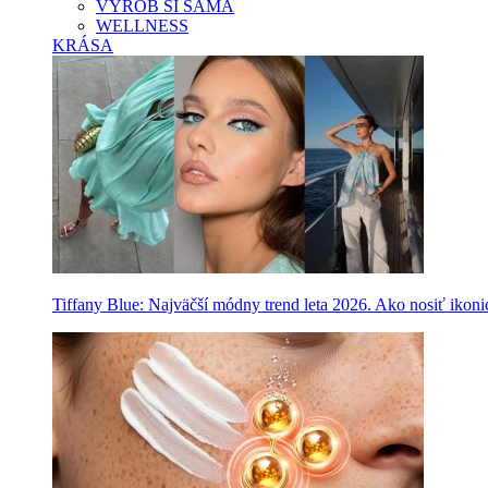
VYROB SI SAMA
WELLNESS
KRÁSA
Tiffany Blue: Najväčší módny trend leta 2026. Ako nosiť ikon