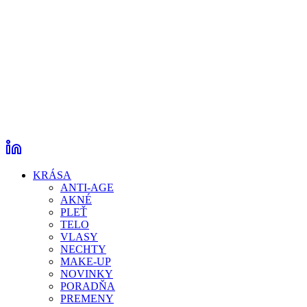
KRÁSA
ANTI-AGE
AKNÉ
PLEŤ
TELO
VLASY
NECHTY
MAKE-UP
NOVINKY
PORADŇA
PREMENY