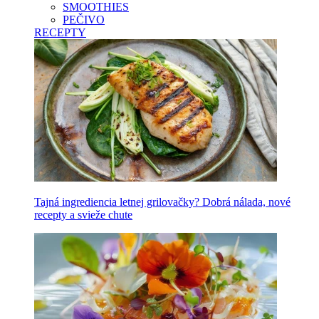
SMOOTHIES
PEČIVO
RECEPTY
Tajná ingrediencia letnej grilovačky? Dobrá nálada, nové
recepty a svieže chute