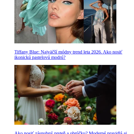
Tiffany Blue: Najväčší módny trend leta 2026. Ako nosiť
ikonickú pastelovú modrú?
Ako nosiť zásnubný prsteň a obrúčku? Moderné pravidlá aj