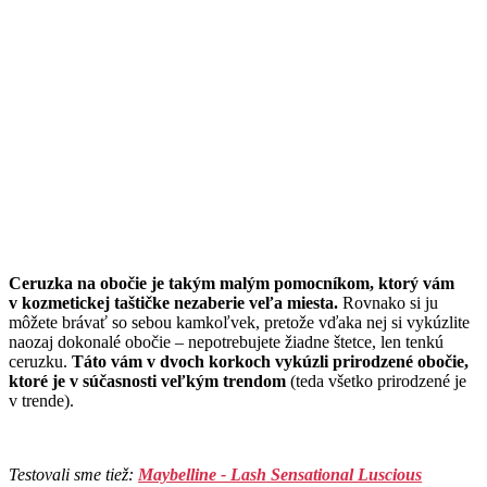
Ceruzka na obočie je takým malým pomocníkom, ktorý vám
v kozmetickej taštičke nezaberie veľa miesta.
Rovnako si ju
môžete brávať so sebou kamkoľvek, pretože vďaka nej si vykúzlite
naozaj dokonalé obočie – nepotrebujete žiadne štetce, len tenkú
ceruzku.
Táto vám v dvoch korkoch vykúzli prirodzené obočie,
ktoré je v súčasnosti veľkým trendom
(teda všetko prirodzené je
v trende).
Testovali sme tiež:
Maybelline - Lash Sensational Luscious