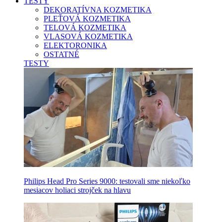
TESTY
DEKORATÍVNA KOZMETIKA
PLEŤOVÁ KOZMETIKA
TELOVÁ KOZMETIKA
VLASOVÁ KOZMETIKA
ELEKTORONIKA
OSTATNÉ
TESTY
Philips Head Pro Series 9000: testovali sme niekoľko
mesiacov holiaci strojček na hlavu