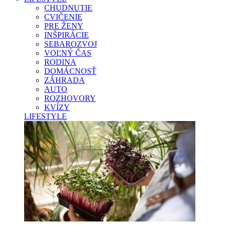
CHUDNUTIE
CVIČENIE
PRE ŽENY
INŠPIRÁCIE
SEBAROZVOJ
VOĽNÝ ČAS
RODINA
DOMÁCNOSŤ
ZÁHRADA
AUTO
ROZHOVORY
KVÍZY
LIFESTYLE