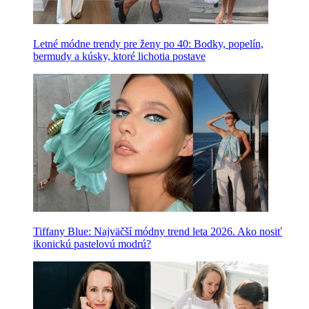
Letné módne trendy pre ženy po 40: Bodky, popelín,
bermudy a kúsky, ktoré lichotia postave
Tiffany Blue: Najväčší módny trend leta 2026. Ako nosiť
ikonickú pastelovú modrú?