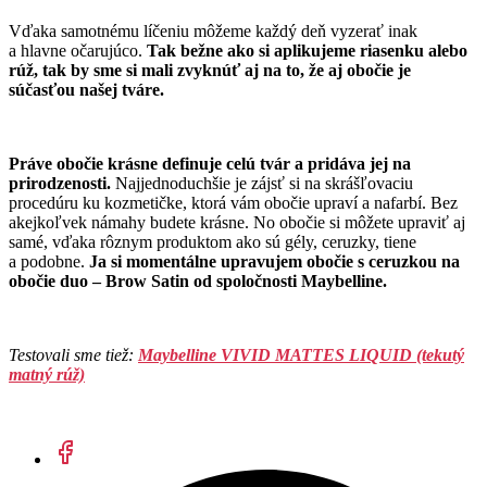
Vďaka samotnému líčeniu môžeme každý deň vyzerať inak
a hlavne očarujúco.
Tak bežne ako si aplikujeme riasenku alebo
rúž, tak by sme si mali zvyknúť aj na to, že aj obočie je
súčasťou našej tváre.
Práve obočie krásne definuje celú tvár a pridáva jej na
prirodzenosti.
Najjednoduchšie je zájsť si na skrášľovaciu
procedúru ku kozmetičke, ktorá vám obočie upraví a nafarbí. Bez
akejkoľvek námahy budete krásne. No obočie si môžete upraviť aj
samé, vďaka rôznym produktom ako sú gély, ceruzky, tiene
a podobne.
Ja si momentálne upravujem obočie s ceruzkou na
obočie duo – Brow Satin od spoločnosti Maybelline.
Testovali sme tiež:
Maybelline VIVID MATTES LIQUID (tekutý
matný rúž)