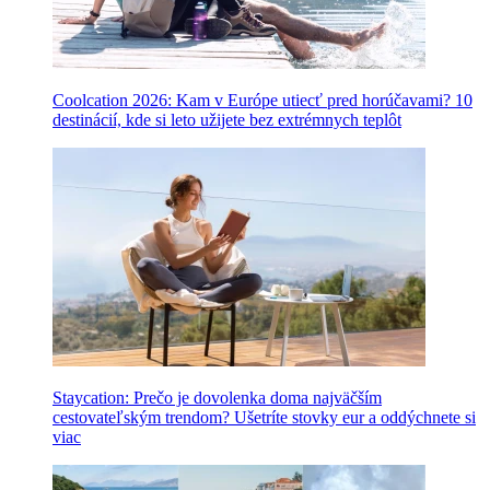
Coolcation 2026: Kam v Európe utiecť pred horúčavami? 10
destinácií, kde si leto užijete bez extrémnych teplôt
Staycation: Prečo je dovolenka doma najväčším
cestovateľským trendom? Ušetríte stovky eur a oddýchnete si
viac