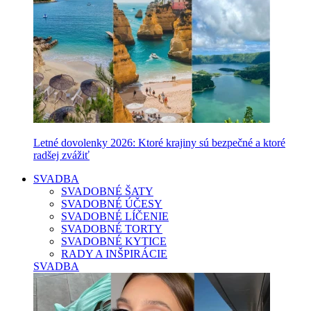
Letné dovolenky 2026: Ktoré krajiny sú bezpečné a ktoré
radšej zvážiť
SVADBA
SVADOBNÉ ŠATY
SVADOBNÉ ÚČESY
SVADOBNÉ LÍČENIE
SVADOBNÉ TORTY
SVADOBNÉ KYTICE
RADY A INŠPIRÁCIE
SVADBA