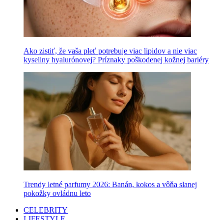
Ako zistiť, že vaša pleť potrebuje viac lipidov a nie viac
kyseliny hyalurónovej? Príznaky poškodenej kožnej bariéry
Trendy letné parfumy 2026: Banán, kokos a vôňa slanej
pokožky ovládnu leto
CELEBRITY
LIFESTYLE