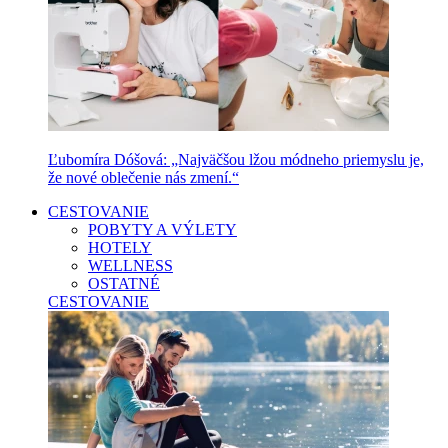
Ľubomíra Dóšová: „Najväčšou lžou módneho priemyslu je,
že nové oblečenie nás zmení.“
CESTOVANIE
POBYTY A VÝLETY
HOTELY
WELLNESS
OSTATNÉ
CESTOVANIE