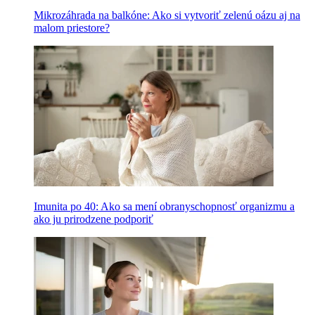
Mikrozáhrada na balkóne: Ako si vytvoriť zelenú oázu aj na
malom priestore?
Imunita po 40: Ako sa mení obranyschopnosť organizmu a
ako ju prirodzene podporiť