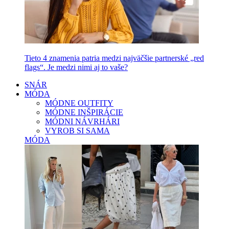
Tieto 4 znamenia patria medzi najväčšie partnerské „red
flags“. Je medzi nimi aj to vaše?
SNÁR
MÓDA
MÓDNE OUTFITY
MÓDNE INŠPIRÁCIE
MÓDNI NÁVRHÁRI
VYROB SI SAMA
MÓDA