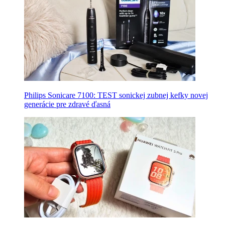
Philips Sonicare 7100: TEST sonickej zubnej kefky novej
generácie pre zdravé ďasná