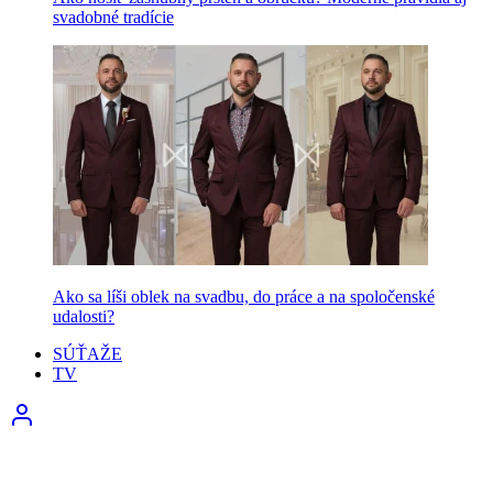
svadobné tradície
Ako sa líši oblek na svadbu, do práce a na spoločenské
udalosti?
SÚŤAŽE
TV