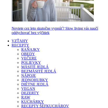
Neviete cez leto skutočne vypnúť? Slow living vás naučí
oddychovať bez výčitiek
VZŤAHY
RECEPTY
RAŇAJKY
OBEDY
VEČERE
POLIEVKY
MÄSITÉ JEDLÁ
BEZMÄSITÉ JEDLÁ
NÁPOJE
JEDNOHUBKY
DIÉTNE JEDLÁ
VEGAN
DEZERTY
RAW
KUCHÁRKY
RECEPTY ŠÉFKUCHÁROV