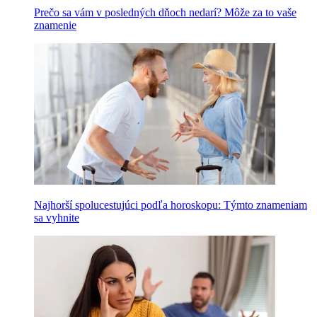
Prečo sa vám v posledných dňoch nedarí? Môže za to vaše
znamenie
Najhorší spolucestujúci podľa horoskopu: Týmto znameniam
sa vyhnite