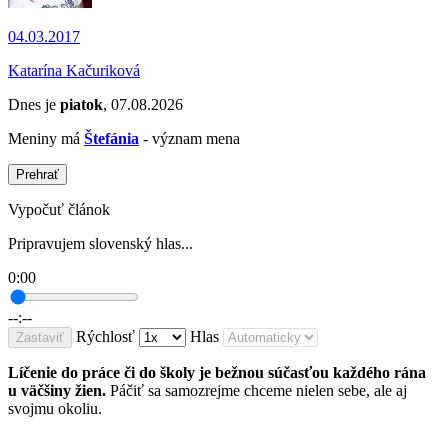
04.03.2017
Katarína Kačuriková
Dnes je
piatok
, 07.08.2026
Meniny má
Štefánia
- význam mena
Prehrať
Vypočuť článok
Pripravujem slovenský hlas...
0:00
--:--
Rýchlosť
Hlas
Zastaviť
Líčenie do práce či do školy je bežnou súčasťou každého rána
u väčšiny žien.
Páčiť sa samozrejme chceme nielen sebe, ale aj
svojmu okoliu.