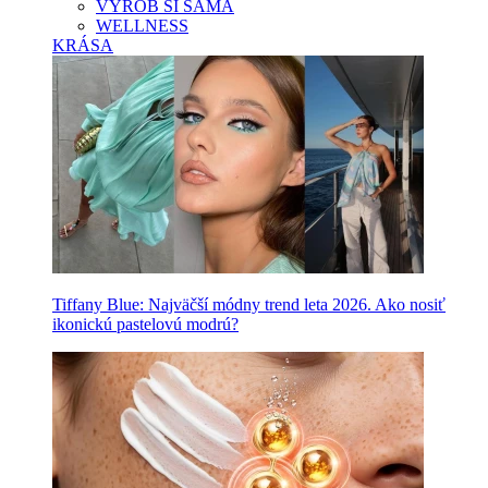
VYROB SI SAMA
WELLNESS
KRÁSA
Tiffany Blue: Najväčší módny trend leta 2026. Ako nosiť
ikonickú pastelovú modrú?