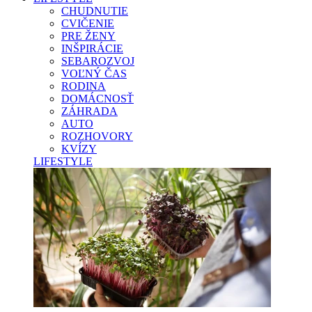
CHUDNUTIE
CVIČENIE
PRE ŽENY
INŠPIRÁCIE
SEBAROZVOJ
VOĽNÝ ČAS
RODINA
DOMÁCNOSŤ
ZÁHRADA
AUTO
ROZHOVORY
KVÍZY
LIFESTYLE