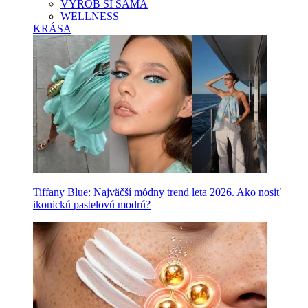
VYROB SI SAMA
WELLNESS
KRÁSA
Tiffany Blue: Najväčší módny trend leta 2026. Ako nosiť
ikonickú pastelovú modrú?