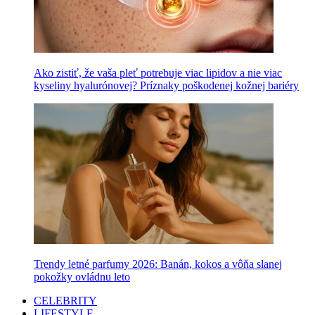
Ako zistiť, že vaša pleť potrebuje viac lipidov a nie viac
kyseliny hyalurónovej? Príznaky poškodenej kožnej bariéry
Trendy letné parfumy 2026: Banán, kokos a vôňa slanej
pokožky ovládnu leto
CELEBRITY
LIFESTYLE