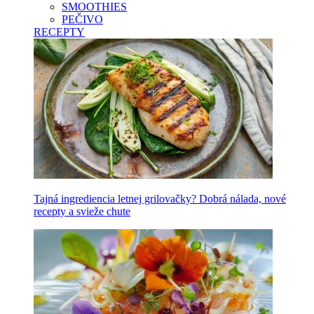
SMOOTHIES
PEČIVO
RECEPTY
Tajná ingrediencia letnej grilovačky? Dobrá nálada, nové
recepty a svieže chute