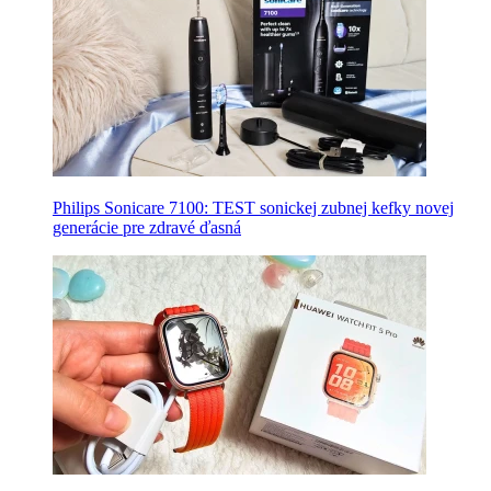
Philips Sonicare 7100: TEST sonickej zubnej kefky novej
generácie pre zdravé ďasná