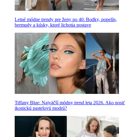
Letné módne trendy pre ženy po 40: Bodky, popelín,
bermudy a kúsky, ktoré lichotia postave
Tiffany Blue: Najväčší módny trend leta 2026. Ako nosiť
ikonickú pastelovú modrú?