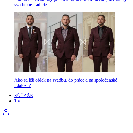
svadobné tradície
Ako sa líši oblek na svadbu, do práce a na spoločenské
udalosti?
SÚŤAŽE
TV