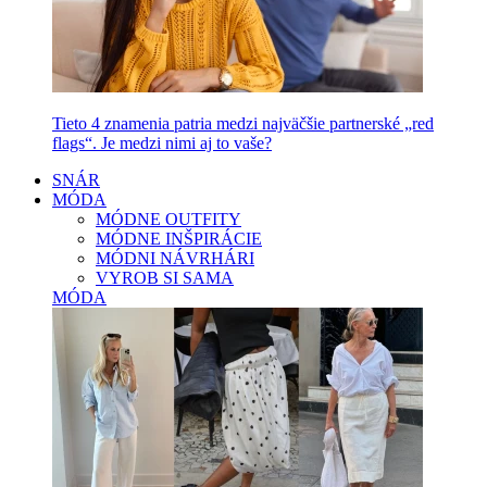
Tieto 4 znamenia patria medzi najväčšie partnerské „red
flags“. Je medzi nimi aj to vaše?
SNÁR
MÓDA
MÓDNE OUTFITY
MÓDNE INŠPIRÁCIE
MÓDNI NÁVRHÁRI
VYROB SI SAMA
MÓDA