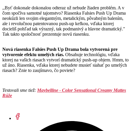
,,Byť dokonale dokonalou odteraz už nebude žiaden problém. A v
čom spočíva samotné tajomstvo? Riasenka Falsies Push Up Drama
neokúzli len svojim elegantným, metalickým, pôvabným balením,
ale i revolučnou patentovanou push-up kefkou, vďaka ktorej
docieliš pohľad tak výrazný, tak podmanivý a hlavne dramatický."
Tak takto spoločnosť prezentuje novú riasenku.
Nová riasenka Falsies Push Up Drama bola vytvorená pre
vytvorenie efektu umelých rias.
Obsahuje technológiu, vďaka
ktorej na vašich riasach vytvorí dramatický push-up objem. Hmm, to
už áno. Riasenka, vďaka ktorej nebudete musieť siahať po umelých
riasach? Znie to zaujímavo, čo poviete?
Testovali sme tiež:
Maybelline - Color Sensational Creamy Mattes
Rúže