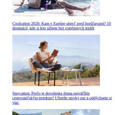
Coolcation 2026: Kam v Európe utiecť pred horúčavami? 10
destinácií, kde si leto užijete bez extrémnych teplôt
Staycation: Prečo je dovolenka doma najväčším
cestovateľským trendom? Ušetríte stovky eur a oddýchnete si
viac