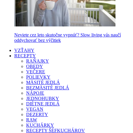
Neviete cez leto skutočne vypnúť? Slow living vás naučí
oddychovať bez výčitiek
VZŤAHY
RECEPTY
RAŇAJKY
OBEDY
VEČERE
POLIEVKY
MÄSITÉ JEDLÁ
BEZMÄSITÉ JEDLÁ
NÁPOJE
JEDNOHUBKY
DIÉTNE JEDLÁ
VEGAN
DEZERTY
RAW
KUCHÁRKY
RECEPTY ŠÉFKUCHÁROV