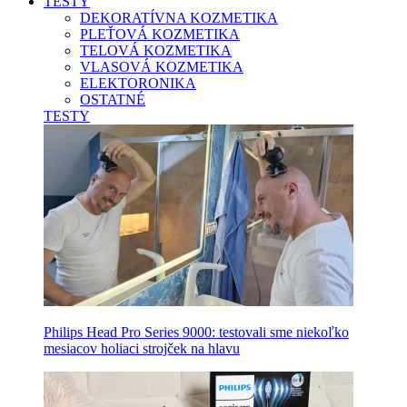
TESTY
DEKORATÍVNA KOZMETIKA
PLEŤOVÁ KOZMETIKA
TELOVÁ KOZMETIKA
VLASOVÁ KOZMETIKA
ELEKTORONIKA
OSTATNÉ
TESTY
Philips Head Pro Series 9000: testovali sme niekoľko
mesiacov holiaci strojček na hlavu