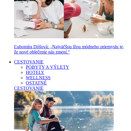
Ľubomíra Dóšová: „Najväčšou lžou módneho priemyslu je,
že nové oblečenie nás zmení.“
CESTOVANIE
POBYTY A VÝLETY
HOTELY
WELLNESS
OSTATNÉ
CESTOVANIE