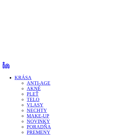
KRÁSA
ANTI-AGE
AKNÉ
PLEŤ
TELO
VLASY
NECHTY
MAKE-UP
NOVINKY
PORADŇA
PREMENY