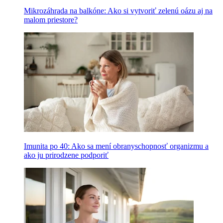
Mikrozáhrada na balkóne: Ako si vytvoriť zelenú oázu aj na
malom priestore?
Imunita po 40: Ako sa mení obranyschopnosť organizmu a
ako ju prirodzene podporiť