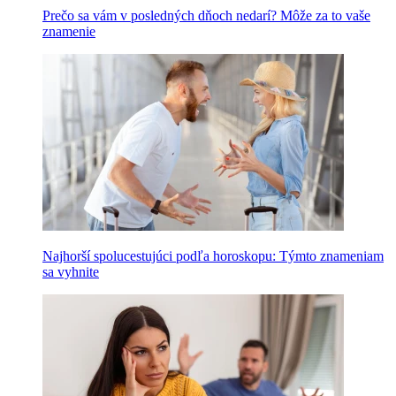
Prečo sa vám v posledných dňoch nedarí? Môže za to vaše
znamenie
Najhorší spolucestujúci podľa horoskopu: Týmto znameniam
sa vyhnite