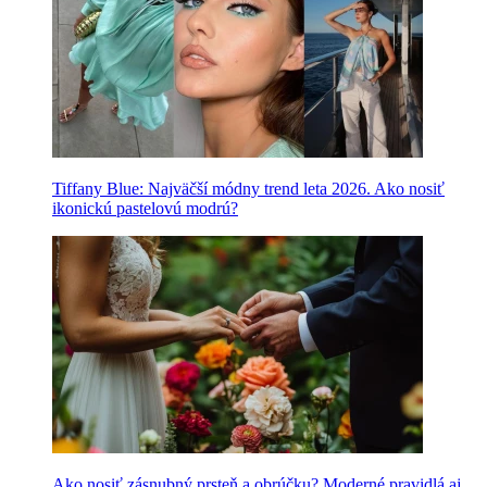
Tiffany Blue: Najväčší módny trend leta 2026. Ako nosiť
ikonickú pastelovú modrú?
Ako nosiť zásnubný prsteň a obrúčku? Moderné pravidlá aj