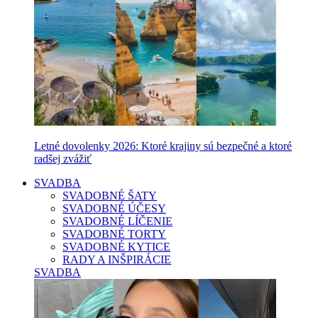
Letné dovolenky 2026: Ktoré krajiny sú bezpečné a ktoré
radšej zvážiť
SVADBA
SVADOBNÉ ŠATY
SVADOBNÉ ÚČESY
SVADOBNÉ LÍČENIE
SVADOBNÉ TORTY
SVADOBNÉ KYTICE
RADY A INŠPIRÁCIE
SVADBA