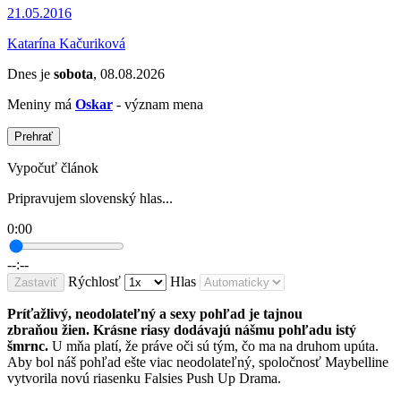
21.05.2016
Katarína Kačuriková
Dnes je
sobota
, 08.08.2026
Meniny má
Oskar
- význam mena
Prehrať
Vypočuť článok
Pripravujem slovenský hlas...
0:00
--:--
Rýchlosť
Hlas
Zastaviť
Príťažlivý, neodolateľný a sexy pohľad je tajnou
zbraňou žien.
K
rásne riasy dodávajú nášmu pohľadu istý
šmrnc.
U mňa platí, že práve oči sú tým, čo ma na druhom upúta.
Aby bol náš pohľad ešte viac neodolateľný, spoločnosť Maybelline
vytvorila novú riasenku Falsies Push Up Drama.