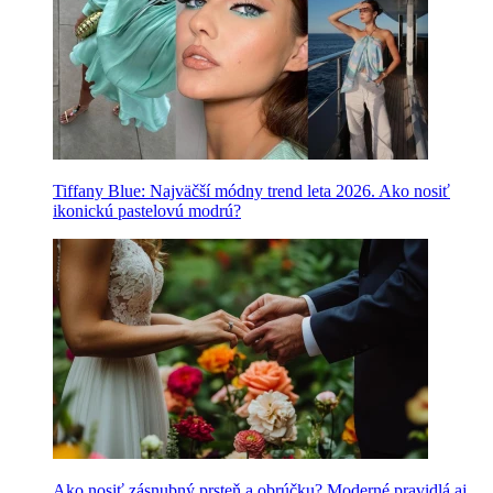
Tiffany Blue: Najväčší módny trend leta 2026. Ako nosiť
ikonickú pastelovú modrú?
Ako nosiť zásnubný prsteň a obrúčku? Moderné pravidlá aj