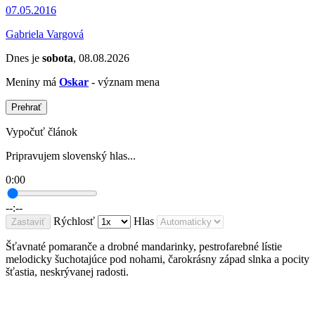
07.05.2016
Gabriela Vargová
Dnes je
sobota
, 08.08.2026
Meniny má
Oskar
- význam mena
Prehrať
Vypočuť článok
Pripravujem slovenský hlas...
0:00
--:--
Rýchlosť
Hlas
Zastaviť
Šťavnaté pomaranče a drobné mandarinky, pestrofarebné lístie
melodicky šuchotajúce pod nohami, čarokrásny západ slnka a pocity
šťastia, neskrývanej radosti.