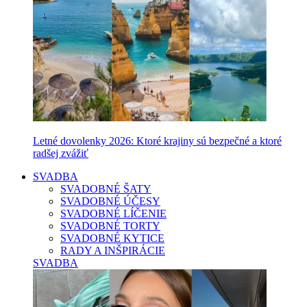
Letné dovolenky 2026: Ktoré krajiny sú bezpečné a ktoré
radšej zvážiť
SVADBA
SVADOBNÉ ŠATY
SVADOBNÉ ÚČESY
SVADOBNÉ LÍČENIE
SVADOBNÉ TORTY
SVADOBNÉ KYTICE
RADY A INŠPIRÁCIE
SVADBA