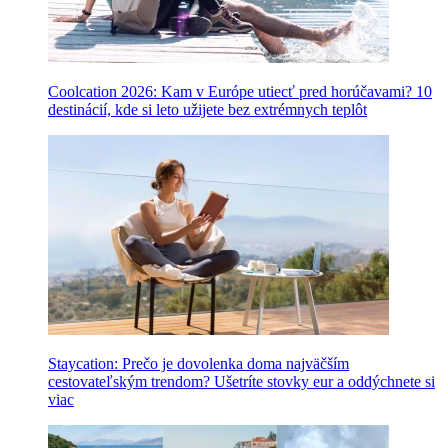
Coolcation 2026: Kam v Európe utiecť pred horúčavami? 10
destinácií, kde si leto užijete bez extrémnych teplôt
Staycation: Prečo je dovolenka doma najväčším
cestovateľským trendom? Ušetríte stovky eur a oddýchnete si
viac