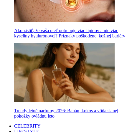
Ako zistiť, že vaša pleť potrebuje viac lipidov a nie viac
kyseliny hyalurónovej? Príznaky poškodenej kožnej bariéry
Trendy letné parfumy 2026: Banán, kokos a vôňa slanej
pokožky ovládnu leto
CELEBRITY
LIFESTYLE