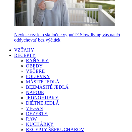
Neviete cez leto skutočne vypnúť? Slow living vás naučí
oddychovať bez výčitiek
VZŤAHY
RECEPTY
RAŇAJKY
OBEDY
VEČERE
POLIEVKY
MÄSITÉ JEDLÁ
BEZMÄSITÉ JEDLÁ
NÁPOJE
JEDNOHUBKY
DIÉTNE JEDLÁ
VEGAN
DEZERTY
RAW
KUCHÁRKY
RECEPTY ŠÉFKUCHÁROV