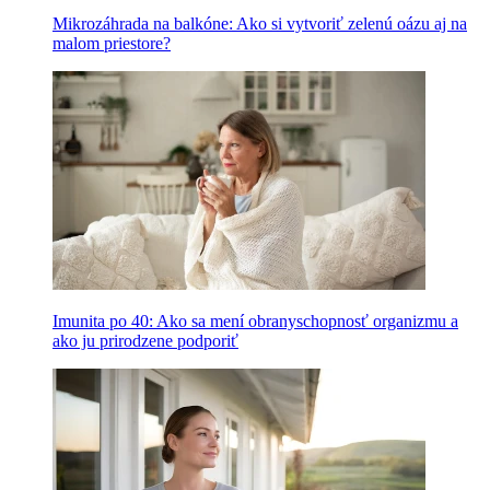
Mikrozáhrada na balkóne: Ako si vytvoriť zelenú oázu aj na
malom priestore?
Imunita po 40: Ako sa mení obranyschopnosť organizmu a
ako ju prirodzene podporiť