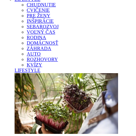
CHUDNUTIE
CVIČENIE
PRE ŽENY
INŠPIRÁCIE
SEBAROZVOJ
VOĽNÝ ČAS
RODINA
DOMÁCNOSŤ
ZÁHRADA
AUTO
ROZHOVORY
KVÍZY
LIFESTYLE