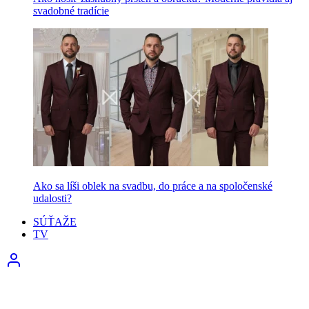
svadobné tradície
Ako sa líši oblek na svadbu, do práce a na spoločenské
udalosti?
SÚŤAŽE
TV