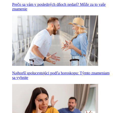
Prečo sa vám v posledných dňoch nedarí? Môže za to vaše
znamenie
Najhorší spolucestujúci podľa horoskopu: Týmto znameniam
sa vyhnite