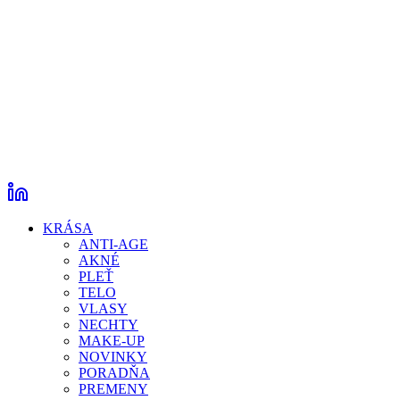
KRÁSA
ANTI-AGE
AKNÉ
PLEŤ
TELO
VLASY
NECHTY
MAKE-UP
NOVINKY
PORADŇA
PREMENY