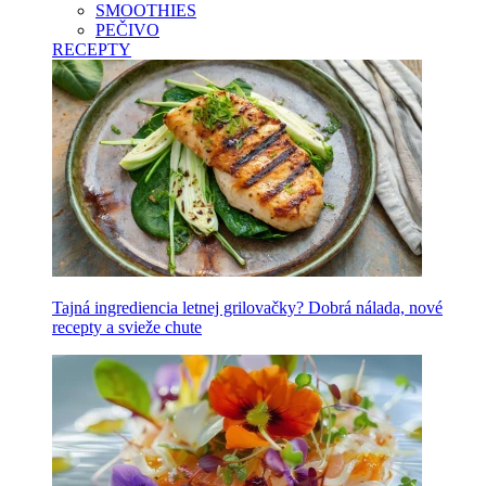
SMOOTHIES
PEČIVO
RECEPTY
Tajná ingrediencia letnej grilovačky? Dobrá nálada, nové
recepty a svieže chute