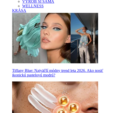
VYROB SI SAMA
WELLNESS
KRÁSA
Tiffany Blue: Najväčší módny trend leta 2026. Ako nosiť
ikonickú pastelovú modrú?