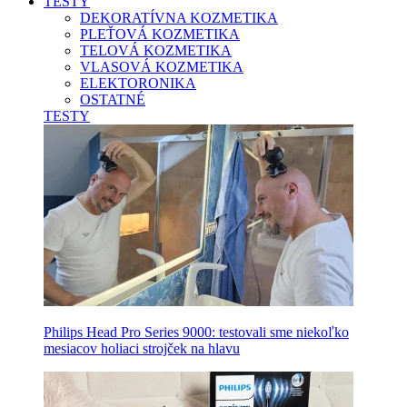
TESTY
DEKORATÍVNA KOZMETIKA
PLEŤOVÁ KOZMETIKA
TELOVÁ KOZMETIKA
VLASOVÁ KOZMETIKA
ELEKTORONIKA
OSTATNÉ
TESTY
Philips Head Pro Series 9000: testovali sme niekoľko
mesiacov holiaci strojček na hlavu