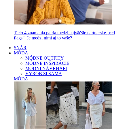
Tieto 4 znamenia patria medzi najväčšie partnerské „red
flags“. Je medzi nimi aj to vaše?
SNÁR
MÓDA
MÓDNE OUTFITY
MÓDNE INŠPIRÁCIE
MÓDNI NÁVRHÁRI
VYROB SI SAMA
MÓDA