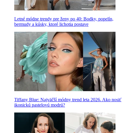
Letné módne trendy pre ženy po 40: Bodky, popelín,
bermudy a kúsky, ktoré lichotia postave
Tiffany Blue: Najväčší módny trend leta 2026. Ako nosiť
ikonickú pastelovú modrú?