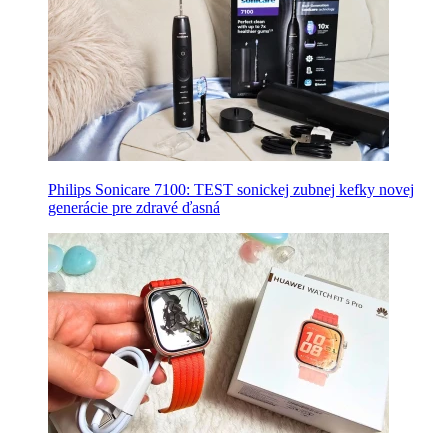
Philips Sonicare 7100: TEST sonickej zubnej kefky novej
generácie pre zdravé ďasná