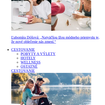
Ľubomíra Dóšová: „Najväčšou lžou módneho priemyslu je,
že nové oblečenie nás zmení.“
CESTOVANIE
POBYTY A VÝLETY
HOTELY
WELLNESS
OSTATNÉ
CESTOVANIE