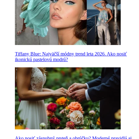
Tiffany Blue: Najväčší módny trend leta 2026. Ako nosiť
ikonickú pastelovú modrú?
Ako nosiť zásnubný prsteň a obrúčku? Moderné pravidlá aj