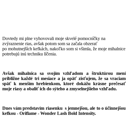
Dovtedy mi plne vyhovovali moje skvelé pomocníčky na
zvýraznenie rias, avšak potom som sa začala obzerať
po
mohutnejších
kefkách, nakoľko som si všimla, že moje mihalnice
potrebujú inú techniku líčenia.
Avšak mihalnica sa svojím vzhľadom a štruktúrou mení
približne každé tri mesiace a ja opäť zisťujem, že sa vraciam
späť k menším hrebienkom, ktoré dokážu krásne prečesať
moje riasy a obaliť ich do sýteho a zmyselnejšieho vzhľadu.
Dnes vám predstavím riasenku s jemnejšou, ale to o účinnejšou
kefkou - Oriflame - Wonder Lash Bold Intensity.