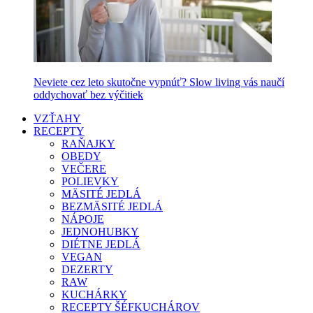
Neviete cez leto skutočne vypnúť? Slow living vás naučí
oddychovať bez výčitiek
VZŤAHY
RECEPTY
RAŇAJKY
OBEDY
VEČERE
POLIEVKY
MÄSITÉ JEDLÁ
BEZMÄSITÉ JEDLÁ
NÁPOJE
JEDNOHUBKY
DIÉTNE JEDLÁ
VEGAN
DEZERTY
RAW
KUCHÁRKY
RECEPTY ŠÉFKUCHÁROV