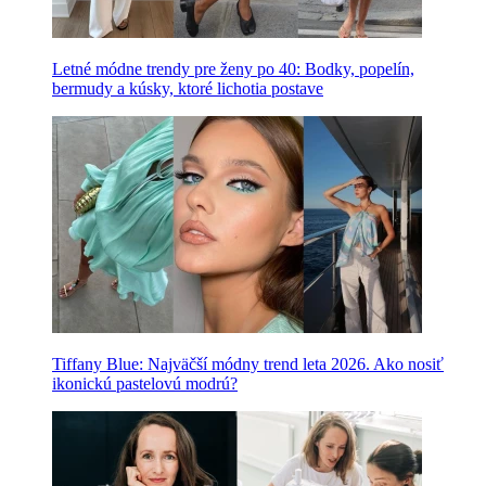
Letné módne trendy pre ženy po 40: Bodky, popelín,
bermudy a kúsky, ktoré lichotia postave
Tiffany Blue: Najväčší módny trend leta 2026. Ako nosiť
ikonickú pastelovú modrú?