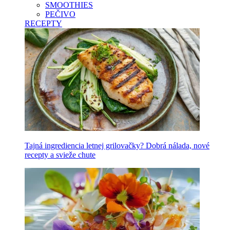
SMOOTHIES
PEČIVO
RECEPTY
Tajná ingrediencia letnej grilovačky? Dobrá nálada, nové
recepty a svieže chute