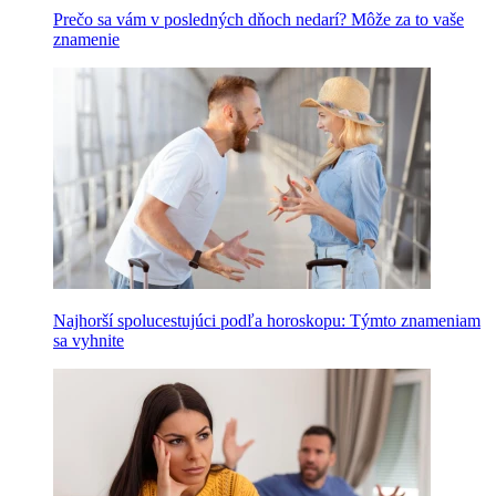
Prečo sa vám v posledných dňoch nedarí? Môže za to vaše
znamenie
Najhorší spolucestujúci podľa horoskopu: Týmto znameniam
sa vyhnite