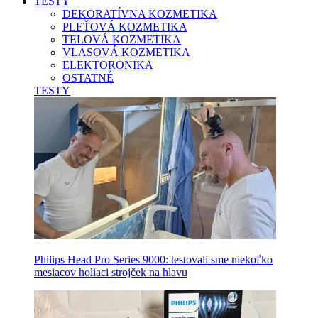
TESTY
DEKORATÍVNA KOZMETIKA
PLEŤOVÁ KOZMETIKA
TELOVÁ KOZMETIKA
VLASOVÁ KOZMETIKA
ELEKTORONIKA
OSTATNÉ
TESTY
Philips Head Pro Series 9000: testovali sme niekoľko
mesiacov holiaci strojček na hlavu