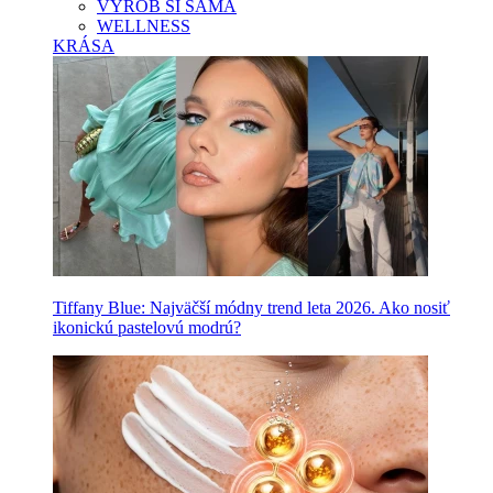
VYROB SI SAMA
WELLNESS
KRÁSA
Tiffany Blue: Najväčší módny trend leta 2026. Ako nosiť
ikonickú pastelovú modrú?