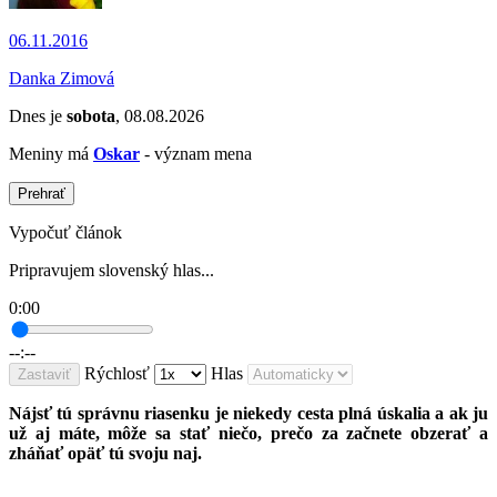
06.11.2016
Danka Zimová
Dnes je
sobota
, 08.08.2026
Meniny má
Oskar
- význam mena
Prehrať
Vypočuť článok
Pripravujem slovenský hlas...
0:00
--:--
Rýchlosť
Hlas
Zastaviť
Nájsť tú správnu riasenku je niekedy cesta plná úskalia a ak ju
už aj máte, môže sa stať niečo, prečo za začnete obzerať a
zháňať opäť tú svoju naj.