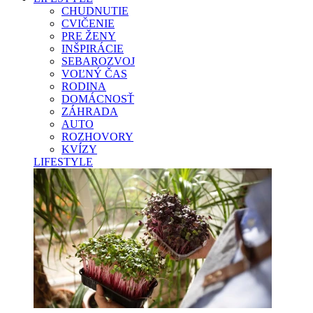
CHUDNUTIE
CVIČENIE
PRE ŽENY
INŠPIRÁCIE
SEBAROZVOJ
VOĽNÝ ČAS
RODINA
DOMÁCNOSŤ
ZÁHRADA
AUTO
ROZHOVORY
KVÍZY
LIFESTYLE