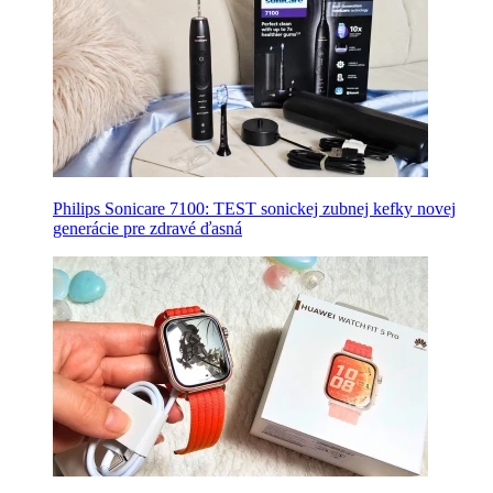
Philips Sonicare 7100: TEST sonickej zubnej kefky novej
generácie pre zdravé ďasná