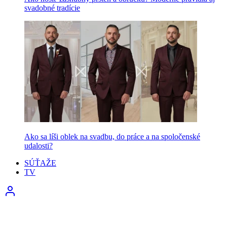
svadobné tradície
Ako sa líši oblek na svadbu, do práce a na spoločenské
udalosti?
SÚŤAŽE
TV