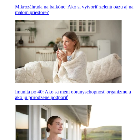
Mikrozáhrada na balkóne: Ako si vytvoriť zelenú oázu aj na
malom priestore?
Imunita po 40: Ako sa mení obranyschopnosť organizmu a
ako ju prirodzene podporiť