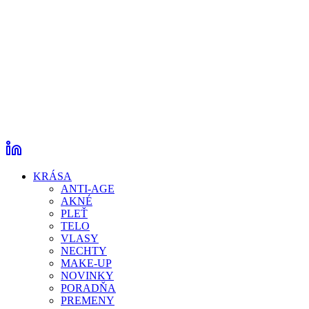
KRÁSA
ANTI-AGE
AKNÉ
PLEŤ
TELO
VLASY
NECHTY
MAKE-UP
NOVINKY
PORADŇA
PREMENY