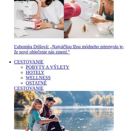
Ľubomíra Dóšová: „Najväčšou lžou módneho priemyslu je,
že nové oblečenie nás zmení.“
CESTOVANIE
POBYTY A VÝLETY
HOTELY
WELLNESS
OSTATNÉ
CESTOVANIE