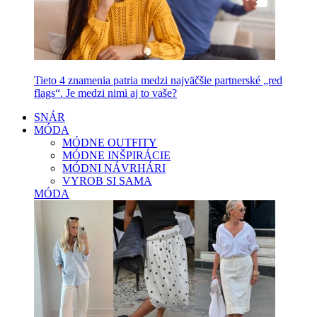
Tieto 4 znamenia patria medzi najväčšie partnerské „red
flags“. Je medzi nimi aj to vaše?
SNÁR
MÓDA
MÓDNE OUTFITY
MÓDNE INŠPIRÁCIE
MÓDNI NÁVRHÁRI
VYROB SI SAMA
MÓDA