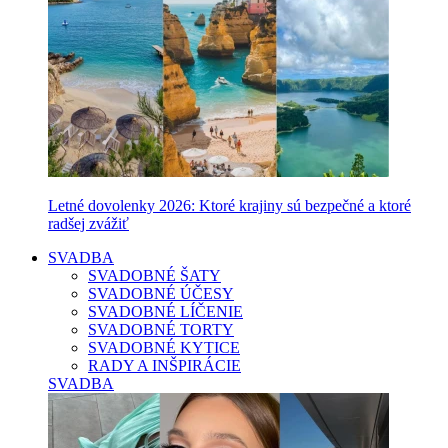
Letné dovolenky 2026: Ktoré krajiny sú bezpečné a ktoré
radšej zvážiť
SVADBA
SVADOBNÉ ŠATY
SVADOBNÉ ÚČESY
SVADOBNÉ LÍČENIE
SVADOBNÉ TORTY
SVADOBNÉ KYTICE
RADY A INŠPIRÁCIE
SVADBA