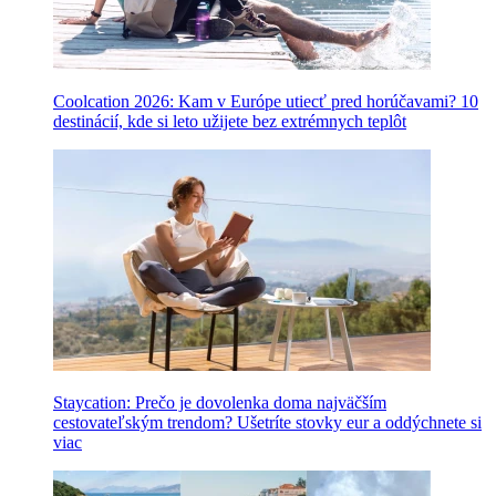
Coolcation 2026: Kam v Európe utiecť pred horúčavami? 10
destinácií, kde si leto užijete bez extrémnych teplôt
Staycation: Prečo je dovolenka doma najväčším
cestovateľským trendom? Ušetríte stovky eur a oddýchnete si
viac