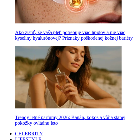
Ako zistiť, že vaša pleť potrebuje viac lipidov a nie viac
kyseliny hyalurónovej? Príznaky poškodenej kožnej bariéry
Trendy letné parfumy 2026: Banán, kokos a vôňa slanej
pokožky ovládnu leto
CELEBRITY
LIFESTYLE