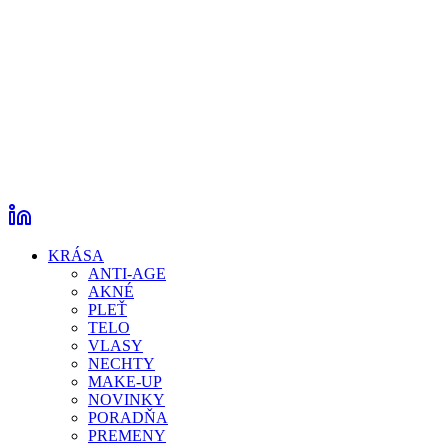
KRÁSA
ANTI-AGE
AKNÉ
PLEŤ
TELO
VLASY
NECHTY
MAKE-UP
NOVINKY
PORADŇA
PREMENY