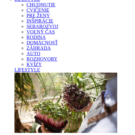
CHUDNUTIE
CVIČENIE
PRE ŽENY
INŠPIRÁCIE
SEBAROZVOJ
VOĽNÝ ČAS
RODINA
DOMÁCNOSŤ
ZÁHRADA
AUTO
ROZHOVORY
KVÍZY
LIFESTYLE