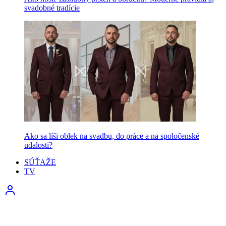
svadobné tradície
Ako sa líši oblek na svadbu, do práce a na spoločenské
udalosti?
SÚŤAŽE
TV