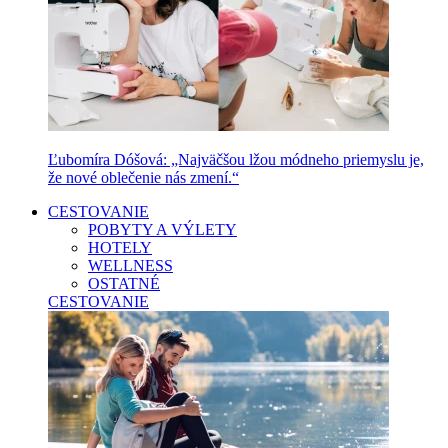
Ľubomíra Dóšová: „Najväčšou lžou módneho priemyslu je,
že nové oblečenie nás zmení.“
CESTOVANIE
POBYTY A VÝLETY
HOTELY
WELLNESS
OSTATNÉ
CESTOVANIE