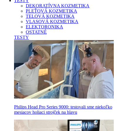
TESTY
DEKORATÍVNA KOZMETIKA
PLEŤOVÁ KOZMETIKA
TELOVÁ KOZMETIKA
VLASOVÁ KOZMETIKA
ELEKTORONIKA
OSTATNÉ
TESTY
Philips Head Pro Series 9000: testovali sme niekoľko
mesiacov holiaci strojček na hlavu