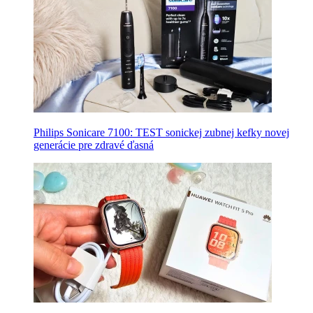
Philips Sonicare 7100: TEST sonickej zubnej kefky novej
generácie pre zdravé ďasná