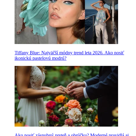
Tiffany Blue: Najväčší módny trend leta 2026. Ako nosiť
ikonickú pastelovú modrú?
Ako nosiť zásnubný prsteň a obrúčku? Moderné pravidlá aj