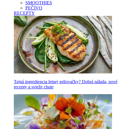
SMOOTHIES
PEČIVO
RECEPTY
Tajná ingrediencia letnej grilovačky? Dobrá nálada, nové
recepty a svieže chute