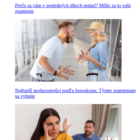
Prečo sa vám v posledných dňoch nedarí? Môže za to vaše
znamenie
Najhorší spolucestujúci podľa horoskopu: Týmto znameniam
sa vyhnite