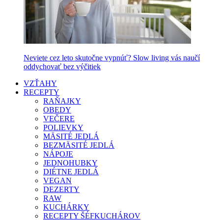
Neviete cez leto skutočne vypnúť? Slow living vás naučí
oddychovať bez výčitiek
VZŤAHY
RECEPTY
RAŇAJKY
OBEDY
VEČERE
POLIEVKY
MÄSITÉ JEDLÁ
BEZMÄSITÉ JEDLÁ
NÁPOJE
JEDNOHUBKY
DIÉTNE JEDLÁ
VEGAN
DEZERTY
RAW
KUCHÁRKY
RECEPTY ŠÉFKUCHÁROV