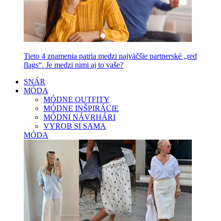
Tieto 4 znamenia patria medzi najväčšie partnerské „red
flags“. Je medzi nimi aj to vaše?
SNÁR
MÓDA
MÓDNE OUTFITY
MÓDNE INŠPIRÁCIE
MÓDNI NÁVRHÁRI
VYROB SI SAMA
MÓDA