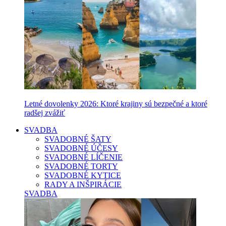
Letné dovolenky 2026: Ktoré krajiny sú bezpečné a ktoré
radšej zvážiť
SVADBA
SVADOBNÉ ŠATY
SVADOBNÉ ÚČESY
SVADOBNÉ LÍČENIE
SVADOBNÉ TORTY
SVADOBNÉ KYTICE
RADY A INŠPIRÁCIE
SVADBA