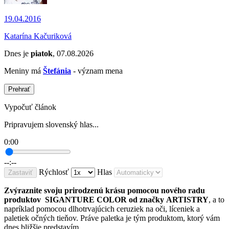
19.04.2016
Katarína Kačuriková
Dnes je
piatok
, 07.08.2026
Meniny má
Štefánia
- význam mena
Prehrať
Vypočuť článok
Pripravujem slovenský hlas...
0:00
--:--
Rýchlosť
Hlas
Zastaviť
Zvýraznite svoju prirodzenú krásu pomocou nového radu
produktov SIGANTURE COLOR od značky ARTISTRY
, a to
napríklad pomocou dlhotrvajúcich ceruziek na oči, líceniek a
paletiek očných tieňov. Práve paletka je tým produktom, ktorý vám
dnes bližšie predstavím.