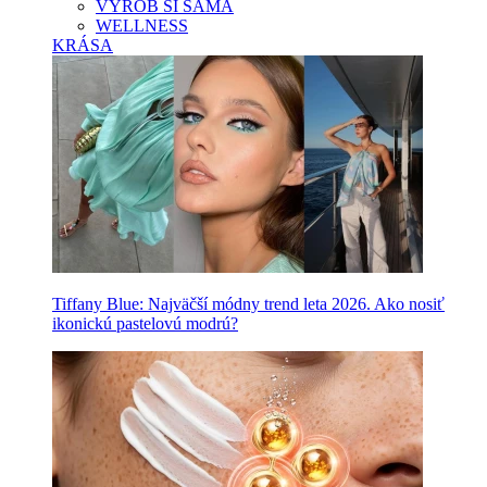
VYROB SI SAMA
WELLNESS
KRÁSA
Tiffany Blue: Najväčší módny trend leta 2026. Ako nosiť
ikonickú pastelovú modrú?