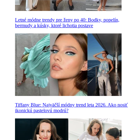
Letné módne trendy pre ženy po 40: Bodky, popelín,
bermudy a kúsky, ktoré lichotia postave
Tiffany Blue: Najväčší módny trend leta 2026. Ako nosiť
ikonickú pastelovú modrú?