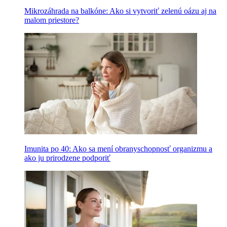
Mikrozáhrada na balkóne: Ako si vytvoriť zelenú oázu aj na
malom priestore?
Imunita po 40: Ako sa mení obranyschopnosť organizmu a
ako ju prirodzene podporiť