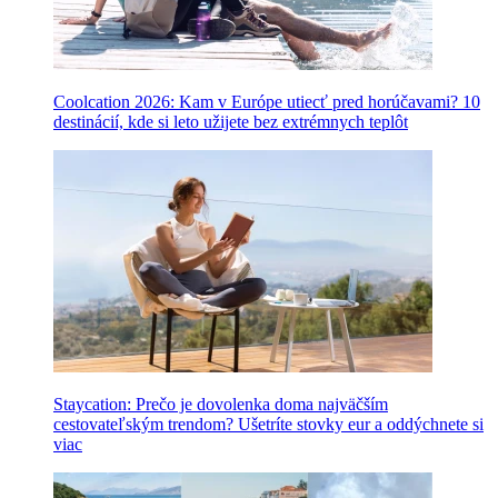
Coolcation 2026: Kam v Európe utiecť pred horúčavami? 10
destinácií, kde si leto užijete bez extrémnych teplôt
Staycation: Prečo je dovolenka doma najväčším
cestovateľským trendom? Ušetríte stovky eur a oddýchnete si
viac