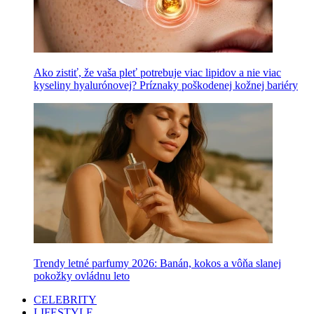
Ako zistiť, že vaša pleť potrebuje viac lipidov a nie viac
kyseliny hyalurónovej? Príznaky poškodenej kožnej bariéry
Trendy letné parfumy 2026: Banán, kokos a vôňa slanej
pokožky ovládnu leto
CELEBRITY
LIFESTYLE