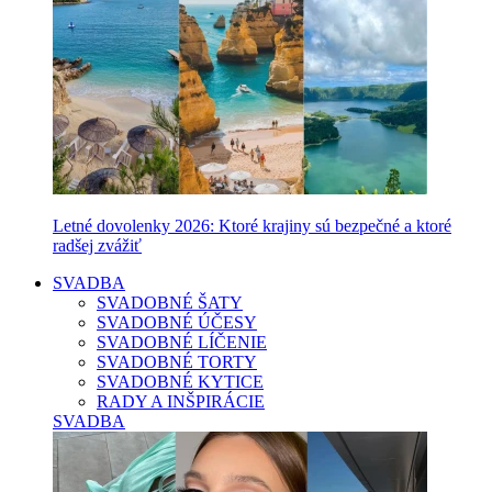
Letné dovolenky 2026: Ktoré krajiny sú bezpečné a ktoré
radšej zvážiť
SVADBA
SVADOBNÉ ŠATY
SVADOBNÉ ÚČESY
SVADOBNÉ LÍČENIE
SVADOBNÉ TORTY
SVADOBNÉ KYTICE
RADY A INŠPIRÁCIE
SVADBA