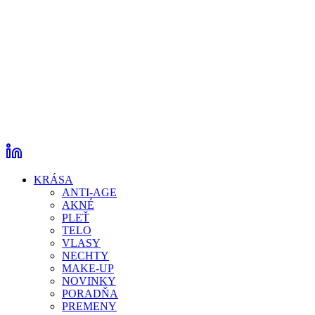
KRÁSA
ANTI-AGE
AKNÉ
PLEŤ
TELO
VLASY
NECHTY
MAKE-UP
NOVINKY
PORADŇA
PREMENY