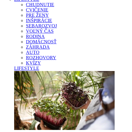
CHUDNUTIE
CVIČENIE
PRE ŽENY
INŠPIRÁCIE
SEBAROZVOJ
VOĽNÝ ČAS
RODINA
DOMÁCNOSŤ
ZÁHRADA
AUTO
ROZHOVORY
KVÍZY
LIFESTYLE