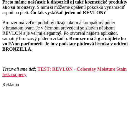
Preto máme našťastie k dispozícii aj také kozmetické produkty
ako sú bronzery.
S nimi si môžeme opálenú pokožku vynahradiť
aspoň na pleti.
Čo tak vyskúšať jeden od REVLON?
Bronzer má veľmi podobný dizajn ako má kompaktný púder
v hranatom tvare. Je v čiernom prevedení so zlatým nápisom
REVLON a je veľmi elegantný. Po otvorení nájdete aplikátor,
samotný bronzový púder a zrkadlo.
Bronzer má 5 g a nájdete ho
vo FAnn parfumérii. Je to v podstate púdrová lícenka v odtieni
BRONZILLA.
Testovali sme tiež:
TEST: REVLON - Colorstay Moisture Stain
lesk na pery
Reklama