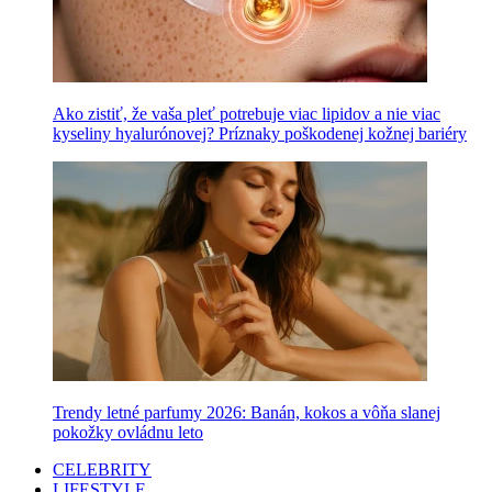
Ako zistiť, že vaša pleť potrebuje viac lipidov a nie viac
kyseliny hyalurónovej? Príznaky poškodenej kožnej bariéry
Trendy letné parfumy 2026: Banán, kokos a vôňa slanej
pokožky ovládnu leto
CELEBRITY
LIFESTYLE