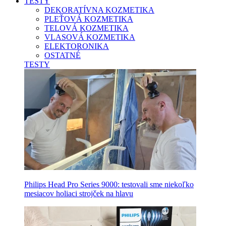
TESTY
DEKORATÍVNA KOZMETIKA
PLEŤOVÁ KOZMETIKA
TELOVÁ KOZMETIKA
VLASOVÁ KOZMETIKA
ELEKTORONIKA
OSTATNÉ
TESTY
Philips Head Pro Series 9000: testovali sme niekoľko
mesiacov holiaci strojček na hlavu