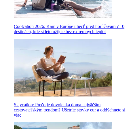
Coolcation 2026: Kam v Európe utiecť pred horúčavami? 10
destinácií, kde si leto užijete bez extrémnych teplôt
Staycation: Prečo je dovolenka doma najväčším
cestovateľským trendom? Ušetríte stovky eur a oddýchnete si
viac