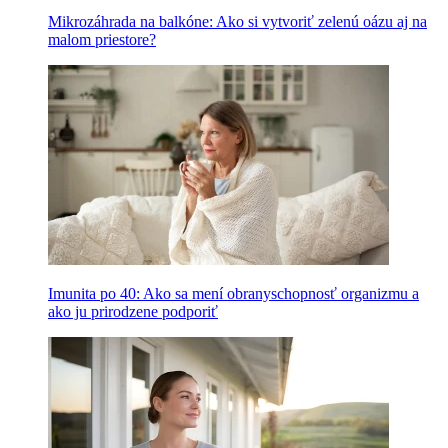
Mikrozáhrada na balkóne: Ako si vytvoriť zelenú oázu aj na
malom priestore?
Imunita po 40: Ako sa mení obranyschopnosť organizmu a
ako ju prirodzene podporiť