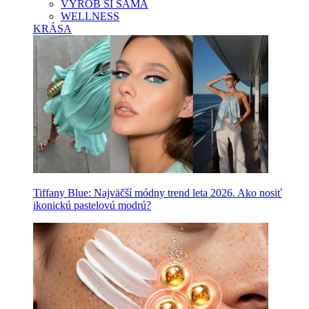
VYROB SI SAMA
WELLNESS
KRÁSA
Tiffany Blue: Najväčší módny trend leta 2026. Ako nosiť
ikonickú pastelovú modrú?