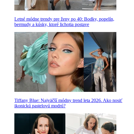
Letné módne trendy pre ženy po 40: Bodky, popelín,
bermudy a kúsky, ktoré lichotia postave
Tiffany Blue: Najväčší módny trend leta 2026. Ako nosiť
ikonickú pastelovú modrú?