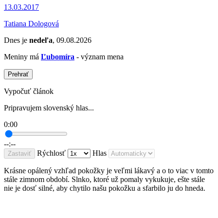
13.03.2017
Tatiana Dologová
Dnes je
nedeľa
, 09.08.2026
Meniny má
Ľubomíra
- význam mena
Prehrať
Vypočuť článok
Pripravujem slovenský hlas...
0:00
--:--
Rýchlosť
Hlas
Zastaviť
Krásne opálený vzhľad pokožky je veľmi lákavý a o to viac v tomto
stále zimnom období. Slnko, ktoré už pomaly vykukuje, ešte stále
nie je dosť silné, aby chytilo našu pokožku a sfarbilo ju do hneda.