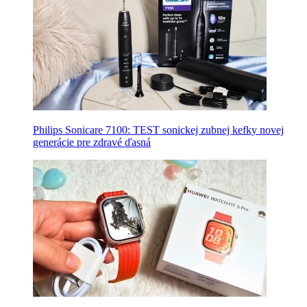
Philips Sonicare 7100: TEST sonickej zubnej kefky novej
generácie pre zdravé ďasná