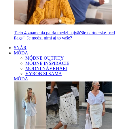
Tieto 4 znamenia patria medzi najväčšie partnerské „red
flags“. Je medzi nimi aj to vaše?
SNÁR
MÓDA
MÓDNE OUTFITY
MÓDNE INŠPIRÁCIE
MÓDNI NÁVRHÁRI
VYROB SI SAMA
MÓDA