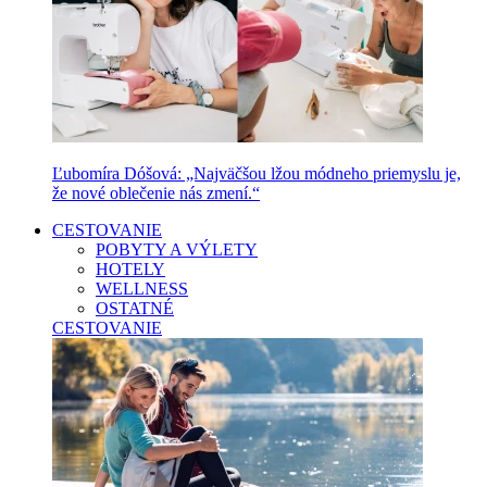
Ľubomíra Dóšová: „Najväčšou lžou módneho priemyslu je,
že nové oblečenie nás zmení.“
CESTOVANIE
POBYTY A VÝLETY
HOTELY
WELLNESS
OSTATNÉ
CESTOVANIE