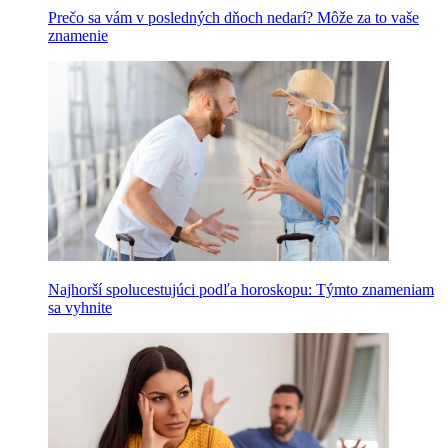
Prečo sa vám v posledných dňoch nedarí? Môže za to vaše
znamenie
Najhorší spolucestujúci podľa horoskopu: Týmto znameniam
sa vyhnite