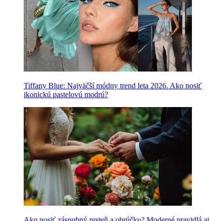
Tiffany Blue: Najväčší módny trend leta 2026. Ako nosiť
ikonickú pastelovú modrú?
Ako nosiť zásnubný prsteň a obrúčku? Moderné pravidlá aj