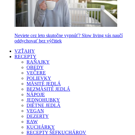
Neviete cez leto skutočne vypnúť? Slow living vás naučí
oddychovať bez výčitiek
VZŤAHY
RECEPTY
RAŇAJKY
OBEDY
VEČERE
POLIEVKY
MÄSITÉ JEDLÁ
BEZMÄSITÉ JEDLÁ
NÁPOJE
JEDNOHUBKY
DIÉTNE JEDLÁ
VEGAN
DEZERTY
RAW
KUCHÁRKY
RECEPTY ŠÉFKUCHÁROV