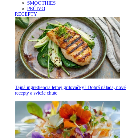
SMOOTHIES
PEČIVO
RECEPTY
Tajná ingrediencia letnej grilovačky? Dobrá nálada, nové
recepty a svieže chute