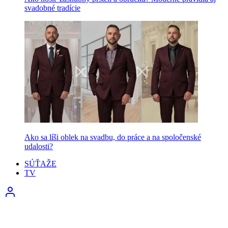
svadobné tradície
Ako sa líši oblek na svadbu, do práce a na spoločenské
udalosti?
SÚŤAŽE
TV