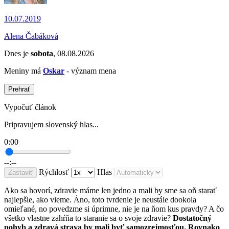
10.07.2019
Alena Čabáková
Dnes je
sobota
, 08.08.2026
Meniny má
Oskar
- význam mena
Prehrať
Vypočuť článok
Pripravujem slovenský hlas...
0:00
--:--
Rýchlosť
Hlas
Zastaviť
Ako sa hovorí, zdravie máme len jedno a mali by sme sa oň starať
najlepšie, ako vieme. Áno, toto tvrdenie je neustále dookola
omieľané, no povedzme si úprimne, nie je na ňom kus pravdy? A čo
všetko vlastne zahŕňa to staranie sa o svoje zdravie?
Dostatočný
pohyb a zdravá strava by mali byť samozrejmosťou. Rovnako