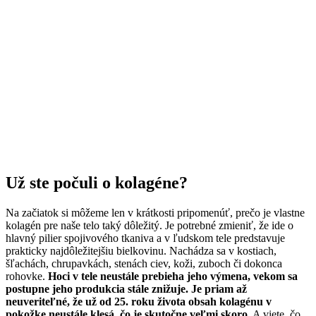
Už ste počuli o kolagéne?
Na začiatok si môžeme len v krátkosti pripomenúť, prečo je vlastne
kolagén pre naše telo taký dôležitý. Je potrebné zmieniť, že ide o
hlavný pilier spojivového tkaniva a v ľudskom tele predstavuje
prakticky najdôležitejšiu bielkovinu. Nachádza sa v kostiach,
šľachách, chrupavkách, stenách ciev, koži, zuboch či dokonca
rohovke.
Hoci v tele neustále prebieha jeho výmena, vekom sa
postupne jeho produkcia stále znižuje. Je priam až
neuveriteľné, že už od 25. roku života obsah kolagénu v
pokožke neustále klesá, čo je skutočne veľmi skoro.
A viete, čo