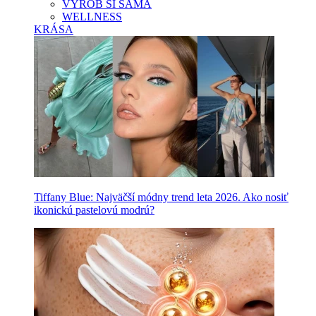
VYROB SI SAMA
WELLNESS
KRÁSA
Tiffany Blue: Najväčší módny trend leta 2026. Ako nosiť
ikonickú pastelovú modrú?