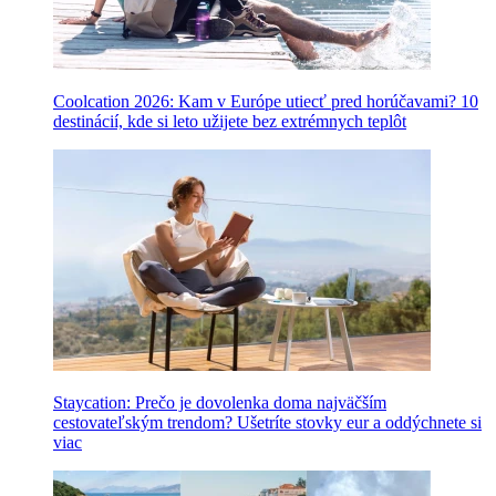
Coolcation 2026: Kam v Európe utiecť pred horúčavami? 10
destinácií, kde si leto užijete bez extrémnych teplôt
Staycation: Prečo je dovolenka doma najväčším
cestovateľským trendom? Ušetríte stovky eur a oddýchnete si
viac