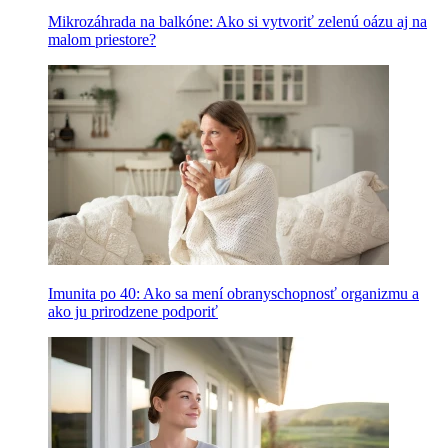
Mikrozáhrada na balkóne: Ako si vytvoriť zelenú oázu aj na
malom priestore?
Imunita po 40: Ako sa mení obranyschopnosť organizmu a
ako ju prirodzene podporiť