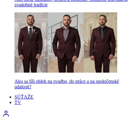
svadobné tradície
Ako sa líši oblek na svadbu, do práce a na spoločenské
udalosti?
SÚŤAŽE
TV