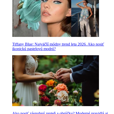
Tiffany Blue: Najväčší módny trend leta 2026. Ako nosiť
ikonickú pastelovú modrú?
Ako nosiť zásnubný prsteň a obrúčku? Moderné pravidlá aj