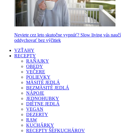
Neviete cez leto skutočne vypnúť? Slow living vás naučí
oddychovať bez výčitiek
VZŤAHY
RECEPTY
RAŇAJKY
OBEDY
VEČERE
POLIEVKY
MÄSITÉ JEDLÁ
BEZMÄSITÉ JEDLÁ
NÁPOJE
JEDNOHUBKY
DIÉTNE JEDLÁ
VEGAN
DEZERTY
RAW
KUCHÁRKY
RECEPTY ŠÉFKUCHÁROV