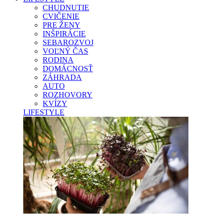
CHUDNUTIE
CVIČENIE
PRE ŽENY
INŠPIRÁCIE
SEBAROZVOJ
VOĽNÝ ČAS
RODINA
DOMÁCNOSŤ
ZÁHRADA
AUTO
ROZHOVORY
KVÍZY
LIFESTYLE