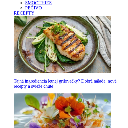
SMOOTHIES
PEČIVO
RECEPTY
Tajná ingrediencia letnej grilovačky? Dobrá nálada, nové
recepty a svieže chute