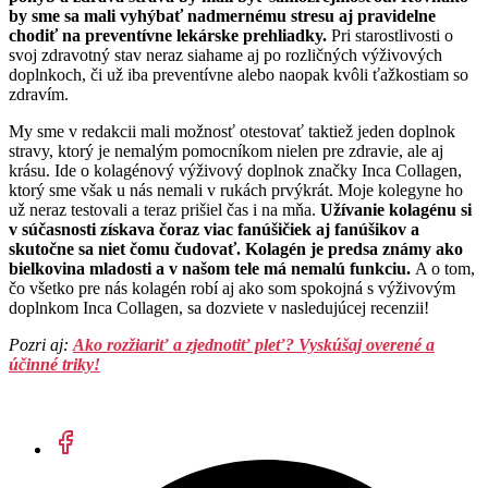
by sme sa mali vyhýbať nadmernému stresu aj pravidelne
chodiť na preventívne lekárske prehliadky.
Pri starostlivosti o
svoj zdravotný stav neraz siahame aj po rozličných výživových
doplnkoch, či už iba preventívne alebo naopak kvôli ťažkostiam so
zdravím.
My sme v redakcii mali možnosť otestovať taktiež jeden doplnok
stravy, ktorý je nemalým pomocníkom nielen pre zdravie, ale aj
krásu. Ide o kolagénový výživový doplnok značky Inca Collagen,
ktorý sme však u nás nemali v rukách prvýkrát. Moje kolegyne ho
už neraz testovali a teraz prišiel čas i na mňa.
Užívanie kolagénu si
v súčasnosti získava čoraz viac fanúšičiek aj fanúšikov a
skutočne sa niet čomu čudovať. Kolagén je predsa známy ako
bielkovina mladosti a v našom tele má nemalú funkciu.
A o tom,
čo všetko pre nás kolagén robí aj ako som spokojná s výživovým
doplnkom Inca Collagen, sa dozviete v nasledujúcej recenzii!
Pozri aj:
Ako rozžiariť a zjednotiť pleť? Vyskúšaj overené a
účinné triky!