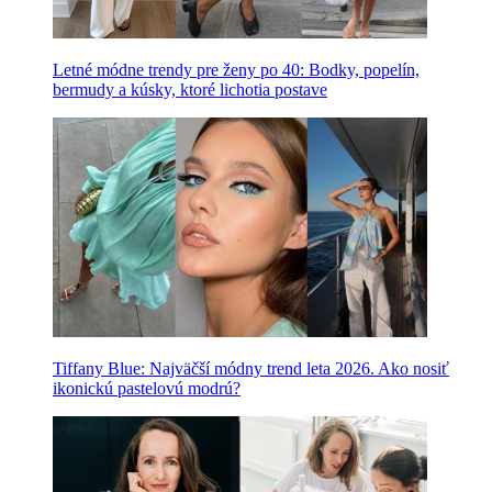
Letné módne trendy pre ženy po 40: Bodky, popelín,
bermudy a kúsky, ktoré lichotia postave
Tiffany Blue: Najväčší módny trend leta 2026. Ako nosiť
ikonickú pastelovú modrú?