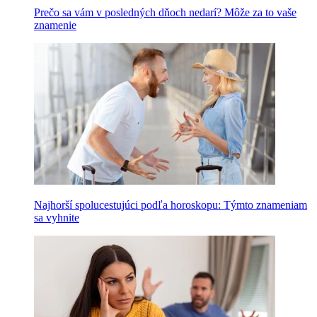
Prečo sa vám v posledných dňoch nedarí? Môže za to vaše
znamenie
Najhorší spolucestujúci podľa horoskopu: Týmto znameniam
sa vyhnite