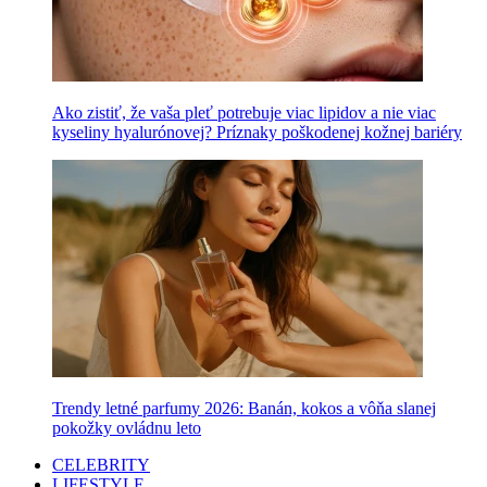
Ako zistiť, že vaša pleť potrebuje viac lipidov a nie viac
kyseliny hyalurónovej? Príznaky poškodenej kožnej bariéry
Trendy letné parfumy 2026: Banán, kokos a vôňa slanej
pokožky ovládnu leto
CELEBRITY
LIFESTYLE