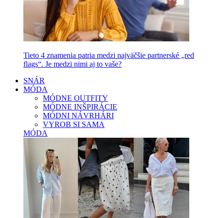
Tieto 4 znamenia patria medzi najväčšie partnerské „red
flags“. Je medzi nimi aj to vaše?
SNÁR
MÓDA
MÓDNE OUTFITY
MÓDNE INŠPIRÁCIE
MÓDNI NÁVRHÁRI
VYROB SI SAMA
MÓDA