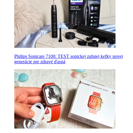
Philips Sonicare 7100: TEST sonickej zubnej kefky novej
generácie pre zdravé ďasná