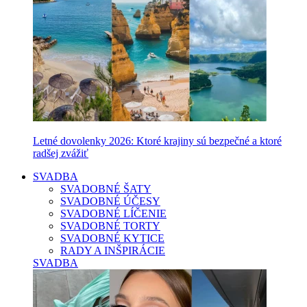
Letné dovolenky 2026: Ktoré krajiny sú bezpečné a ktoré
radšej zvážiť
SVADBA
SVADOBNÉ ŠATY
SVADOBNÉ ÚČESY
SVADOBNÉ LÍČENIE
SVADOBNÉ TORTY
SVADOBNÉ KYTICE
RADY A INŠPIRÁCIE
SVADBA