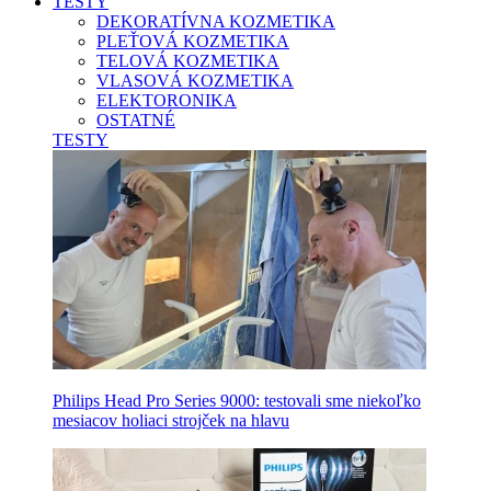
TESTY
DEKORATÍVNA KOZMETIKA
PLEŤOVÁ KOZMETIKA
TELOVÁ KOZMETIKA
VLASOVÁ KOZMETIKA
ELEKTORONIKA
OSTATNÉ
TESTY
Philips Head Pro Series 9000: testovali sme niekoľko
mesiacov holiaci strojček na hlavu