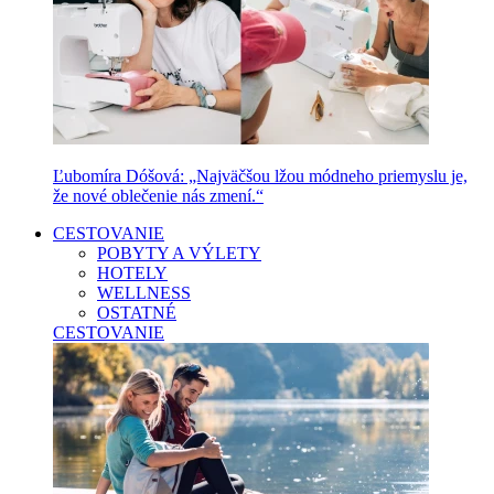
Ľubomíra Dóšová: „Najväčšou lžou módneho priemyslu je,
že nové oblečenie nás zmení.“
CESTOVANIE
POBYTY A VÝLETY
HOTELY
WELLNESS
OSTATNÉ
CESTOVANIE