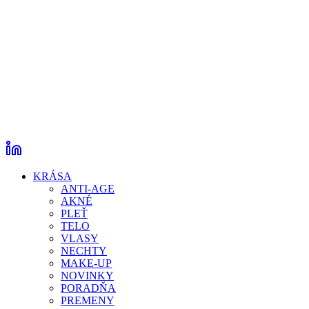
KRÁSA
ANTI-AGE
AKNÉ
PLEŤ
TELO
VLASY
NECHTY
MAKE-UP
NOVINKY
PORADŇA
PREMENY