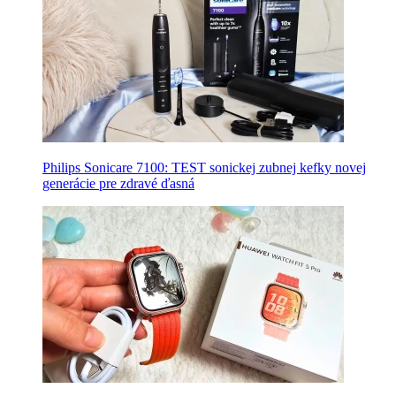
Philips Sonicare 7100: TEST sonickej zubnej kefky novej
generácie pre zdravé ďasná