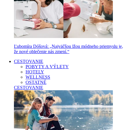
Ľubomíra Dóšová: „Najväčšou lžou módneho priemyslu je,
že nové oblečenie nás zmení.“
CESTOVANIE
POBYTY A VÝLETY
HOTELY
WELLNESS
OSTATNÉ
CESTOVANIE