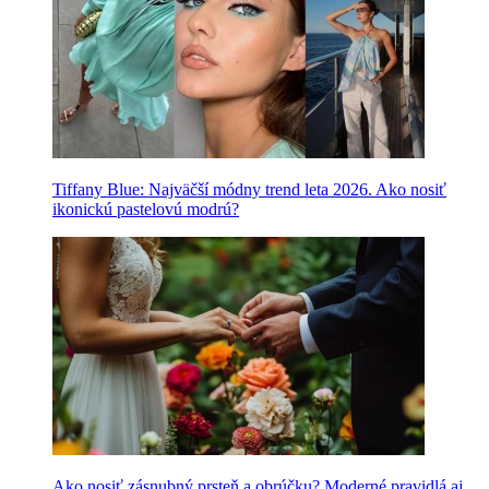
Tiffany Blue: Najväčší módny trend leta 2026. Ako nosiť
ikonickú pastelovú modrú?
Ako nosiť zásnubný prsteň a obrúčku? Moderné pravidlá aj