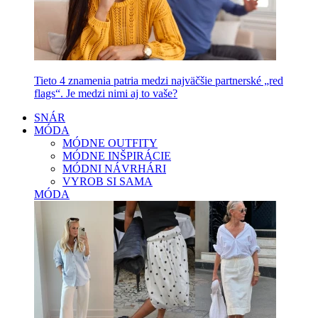
Tieto 4 znamenia patria medzi najväčšie partnerské „red
flags“. Je medzi nimi aj to vaše?
SNÁR
MÓDA
MÓDNE OUTFITY
MÓDNE INŠPIRÁCIE
MÓDNI NÁVRHÁRI
VYROB SI SAMA
MÓDA