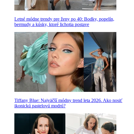
Letné módne trendy pre ženy po 40: Bodky, popelín,
bermudy a kúsky, ktoré lichotia postave
Tiffany Blue: Najväčší módny trend leta 2026. Ako nosiť
ikonickú pastelovú modrú?