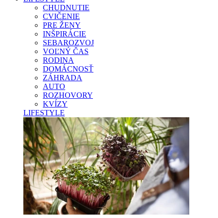
CHUDNUTIE
CVIČENIE
PRE ŽENY
INŠPIRÁCIE
SEBAROZVOJ
VOĽNÝ ČAS
RODINA
DOMÁCNOSŤ
ZÁHRADA
AUTO
ROZHOVORY
KVÍZY
LIFESTYLE