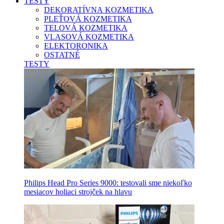
TESTY
DEKORATÍVNA KOZMETIKA
PLEŤOVÁ KOZMETIKA
TELOVÁ KOZMETIKA
VLASOVÁ KOZMETIKA
ELEKTORONIKA
OSTATNÉ
TESTY
Philips Head Pro Series 9000: testovali sme niekoľko
mesiacov holiaci strojček na hlavu