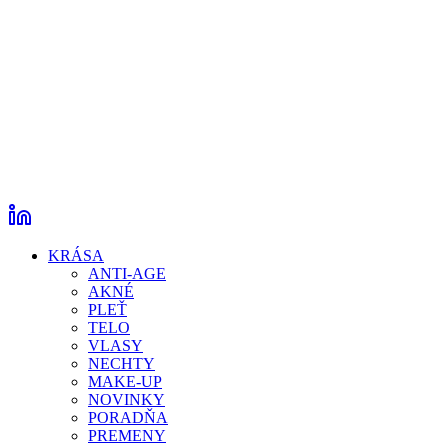
KRÁSA
ANTI-AGE
AKNÉ
PLEŤ
TELO
VLASY
NECHTY
MAKE-UP
NOVINKY
PORADŇA
PREMENY