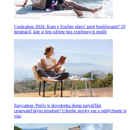
Coolcation 2026: Kam v Európe utiecť pred horúčavami? 10
destinácií, kde si leto užijete bez extrémnych teplôt
Staycation: Prečo je dovolenka doma najväčším
cestovateľským trendom? Ušetríte stovky eur a oddýchnete si
viac