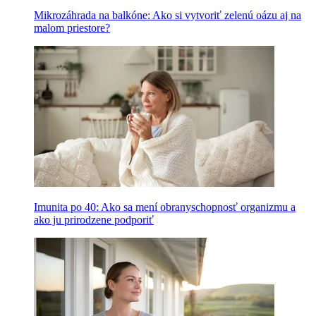
Mikrozáhrada na balkóne: Ako si vytvoriť zelenú oázu aj na
malom priestore?
Imunita po 40: Ako sa mení obranyschopnosť organizmu a
ako ju prirodzene podporiť