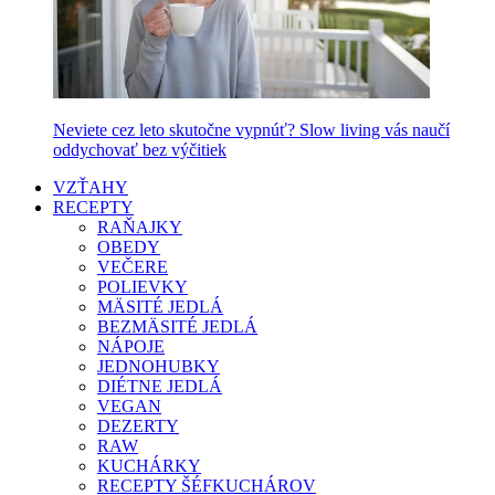
Neviete cez leto skutočne vypnúť? Slow living vás naučí
oddychovať bez výčitiek
VZŤAHY
RECEPTY
RAŇAJKY
OBEDY
VEČERE
POLIEVKY
MÄSITÉ JEDLÁ
BEZMÄSITÉ JEDLÁ
NÁPOJE
JEDNOHUBKY
DIÉTNE JEDLÁ
VEGAN
DEZERTY
RAW
KUCHÁRKY
RECEPTY ŠÉFKUCHÁROV