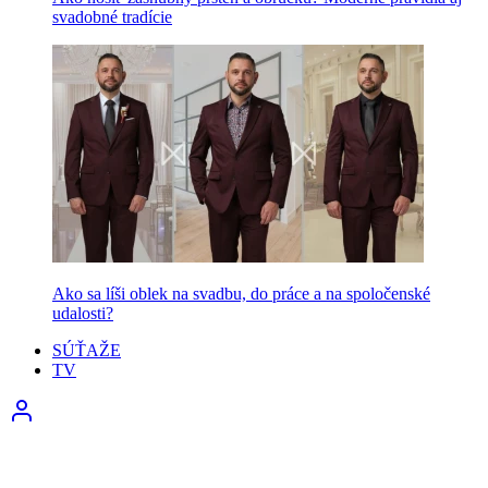
svadobné tradície
Ako sa líši oblek na svadbu, do práce a na spoločenské
udalosti?
SÚŤAŽE
TV