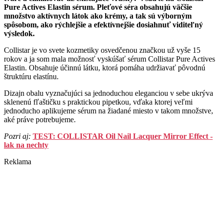
Pure Actives Elastin sérum. Pleťové séra obsahujú väčšie
množstvo aktívnych látok ako krémy, a tak sú výborným
spôsobom, ako rýchlejšie a efektívnejšie dosiahnuť viditeľný
výsledok.
Collistar je vo svete kozmetiky osvedčenou značkou už vyše 15
rokov a ja som mala možnosť vyskúšať sérum Collistar Pure Actives
Elastin. Obsahuje účinnú látku, ktorá pomáha udržiavať pôvodnú
štruktúru elastínu.
Dizajn obalu vyznačujúci sa jednoduchou eleganciou v sebe ukrýva
sklenenú fľaštičku s praktickou pipetkou, vďaka ktorej veľmi
jednoducho aplikujeme sérum na žiadané miesto v takom množstve,
aké práve potrebujeme.
Pozri aj:
TEST: COLLISTAR Oil Nail Lacquer Mirror Effect -
lak na nechty
Reklama