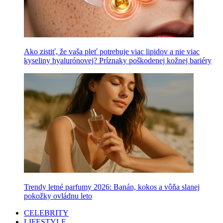
Ako zistiť, že vaša pleť potrebuje viac lipidov a nie viac
kyseliny hyalurónovej? Príznaky poškodenej kožnej bariéry
Trendy letné parfumy 2026: Banán, kokos a vôňa slanej
pokožky ovládnu leto
CELEBRITY
LIFESTYLE