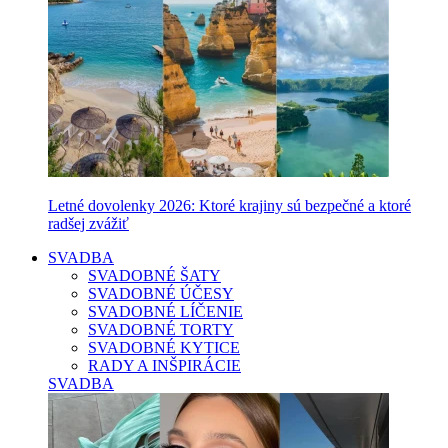
Letné dovolenky 2026: Ktoré krajiny sú bezpečné a ktoré
radšej zvážiť
SVADBA
SVADOBNÉ ŠATY
SVADOBNÉ ÚČESY
SVADOBNÉ LÍČENIE
SVADOBNÉ TORTY
SVADOBNÉ KYTICE
RADY A INŠPIRÁCIE
SVADBA