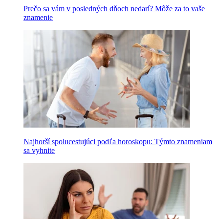
Prečo sa vám v posledných dňoch nedarí? Môže za to vaše
znamenie
Najhorší spolucestujúci podľa horoskopu: Týmto znameniam
sa vyhnite