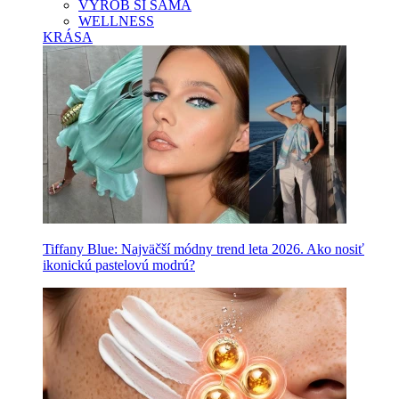
VYROB SI SAMA
WELLNESS
KRÁSA
Tiffany Blue: Najväčší módny trend leta 2026. Ako nosiť
ikonickú pastelovú modrú?