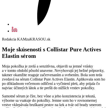
Redakcia KAMzaKRASOU.sk
Moje skúsenosti s Collistar Pure Actives
Elastin sérom
Moja pokožka je zrelá a senzitívna, objavili sa jemné vrásky
a v tomto období pôsobí unavene. Nevyhovujú jej bežné prípravky,
takmer okamžite reaguje začervenaním a svrbením. Bola som teda
zvedavá na sérum Collistar Pure Actives Elastin. Aplikovala som ho
po dôkladnom večernom odlíčení a vyčistení pleti, aby prijala čo
najviac účinných látok a tie prešli do nižších vrstiev pokožky.
Samotné sérum je číre, bez vône a jeho konzistencia je tekutá,
výborne sa vsakuje do pokožky. Jemne som ho v rovnomernej
vrstve vklepávala bruškami prstov na krk a tvár od brady smerom