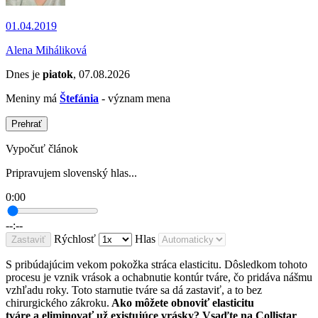
01.04.2019
Alena Miháliková
Dnes je
piatok
, 07.08.2026
Meniny má
Štefánia
- význam mena
Prehrať
Vypočuť článok
Pripravujem slovenský hlas...
0:00
--:--
Rýchlosť
Hlas
Zastaviť
S pribúdajúcim vekom pokožka stráca elasticitu. Dôsledkom tohoto
procesu je vznik vrások a ochabnutie kontúr tváre, čo pridáva nášmu
vzhľadu roky. Toto starnutie tváre sa dá zastaviť, a to bez
chirurgického zákroku.
Ako môžete obnoviť elasticitu
tváre a eliminovať už existujúce vrásky? Vsaďte na Collistar