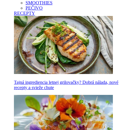
SMOOTHIES
PEČIVO
RECEPTY
Tajná ingrediencia letnej grilovačky? Dobrá nálada, nové
recepty a svieže chute