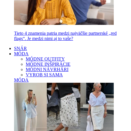
Tieto 4 znamenia patria medzi najväčšie partnerské „red
flags“. Je medzi nimi aj to vaše?
SNÁR
MÓDA
MÓDNE OUTFITY
MÓDNE INŠPIRÁCIE
MÓDNI NÁVRHÁRI
VYROB SI SAMA
MÓDA