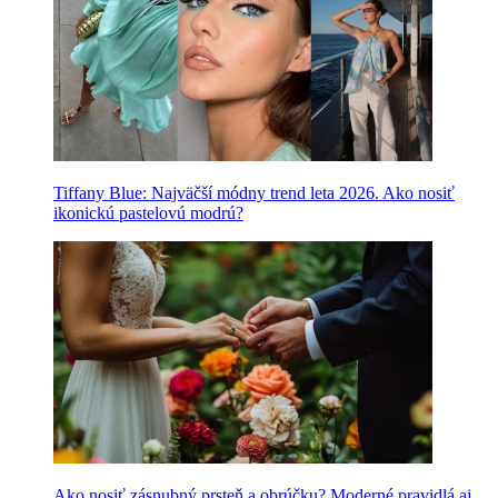
Tiffany Blue: Najväčší módny trend leta 2026. Ako nosiť
ikonickú pastelovú modrú?
Ako nosiť zásnubný prsteň a obrúčku? Moderné pravidlá aj