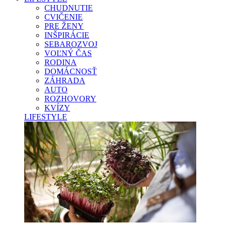
CHUDNUTIE
CVIČENIE
PRE ŽENY
INŠPIRÁCIE
SEBAROZVOJ
VOĽNÝ ČAS
RODINA
DOMÁCNOSŤ
ZÁHRADA
AUTO
ROZHOVORY
KVÍZY
LIFESTYLE