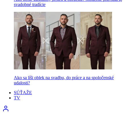
svadobné tradície
Ako sa líši oblek na svadbu, do práce a na spoločenské
udalosti?
SÚŤAŽE
TV