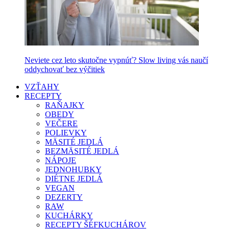
Neviete cez leto skutočne vypnúť? Slow living vás naučí
oddychovať bez výčitiek
VZŤAHY
RECEPTY
RAŇAJKY
OBEDY
VEČERE
POLIEVKY
MÄSITÉ JEDLÁ
BEZMÄSITÉ JEDLÁ
NÁPOJE
JEDNOHUBKY
DIÉTNE JEDLÁ
VEGAN
DEZERTY
RAW
KUCHÁRKY
RECEPTY ŠÉFKUCHÁROV