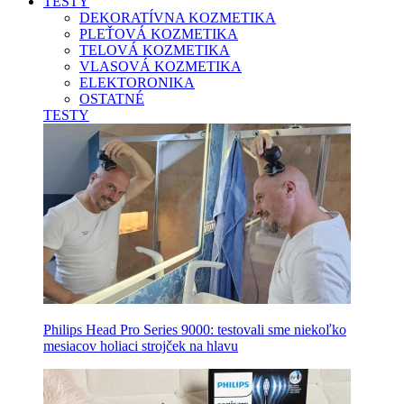
TESTY
DEKORATÍVNA KOZMETIKA
PLEŤOVÁ KOZMETIKA
TELOVÁ KOZMETIKA
VLASOVÁ KOZMETIKA
ELEKTORONIKA
OSTATNÉ
TESTY
Philips Head Pro Series 9000: testovali sme niekoľko
mesiacov holiaci strojček na hlavu