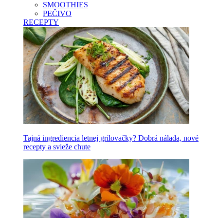
SMOOTHIES
PEČIVO
RECEPTY
Tajná ingrediencia letnej grilovačky? Dobrá nálada, nové
recepty a svieže chute