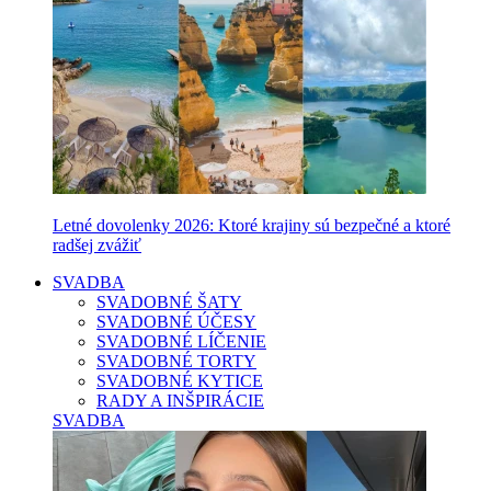
Letné dovolenky 2026: Ktoré krajiny sú bezpečné a ktoré
radšej zvážiť
SVADBA
SVADOBNÉ ŠATY
SVADOBNÉ ÚČESY
SVADOBNÉ LÍČENIE
SVADOBNÉ TORTY
SVADOBNÉ KYTICE
RADY A INŠPIRÁCIE
SVADBA