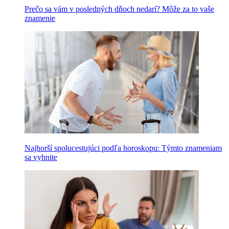
Prečo sa vám v posledných dňoch nedarí? Môže za to vaše
znamenie
Najhorší spolucestujúci podľa horoskopu: Týmto znameniam
sa vyhnite