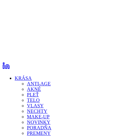
KRÁSA
ANTI-AGE
AKNÉ
PLEŤ
TELO
VLASY
NECHTY
MAKE-UP
NOVINKY
PORADŇA
PREMENY