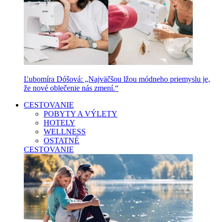
Ľubomíra Dóšová: „Najväčšou lžou módneho priemyslu je,
že nové oblečenie nás zmení.“
CESTOVANIE
POBYTY A VÝLETY
HOTELY
WELLNESS
OSTATNÉ
CESTOVANIE