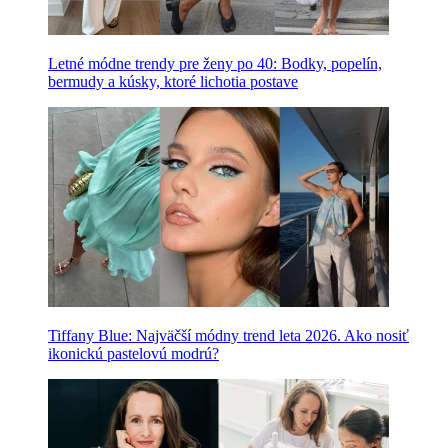
Letné módne trendy pre ženy po 40: Bodky, popelín,
bermudy a kúsky, ktoré lichotia postave
Tiffany Blue: Najväčší módny trend leta 2026. Ako nosiť
ikonickú pastelovú modrú?