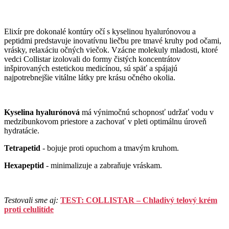
Elixír pre dokonalé kontúry očí s kyselinou hyalurónovou a
peptidmi predstavuje inovatívnu liečbu pre tmavé kruhy pod očami,
vrásky, relaxáciu očných viečok. Vzácne molekuly mladosti, ktoré
vedci Collistar izolovali do formy čistých koncentrátov
inšpirovaných estetickou medicínou, sú späť a spájajú
najpotrebnejšie vitálne látky pre krásu očného okolia.
Kyselina hyalurónová
má výnimočnú schopnosť udržať vodu v
medzibunkovom priestore a zachovať v pleti optimálnu úroveň
hydratácie.
Tetrapetid
- bojuje proti opuchom a tmavým kruhom.
Hexapeptid
- minimalizuje a zabraňuje vráskam.
Testovali sme aj:
TEST: COLLISTAR – Chladivý telový krém
proti celulitíde