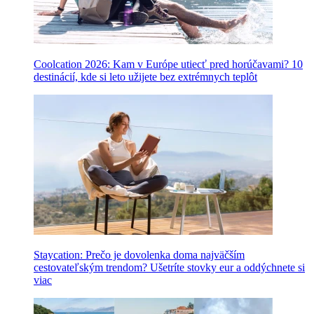
Coolcation 2026: Kam v Európe utiecť pred horúčavami? 10
destinácií, kde si leto užijete bez extrémnych teplôt
Staycation: Prečo je dovolenka doma najväčším
cestovateľským trendom? Ušetríte stovky eur a oddýchnete si
viac