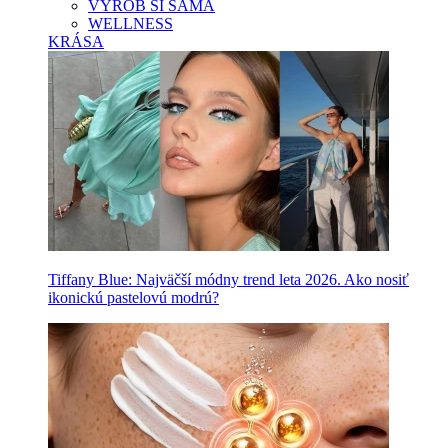
VYROB SI SAMA
WELLNESS
KRÁSA
Tiffany Blue: Najväčší módny trend leta 2026. Ako nosiť
ikonickú pastelovú modrú?