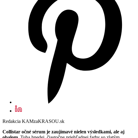
Redakcia KAMzaKRASOU.sk
Collistar očné sérum je zaujímavé nielen výsledkami, ale aj
obalom.
Tuba hnedej, čiastočne priehľadnej farby so zlatým