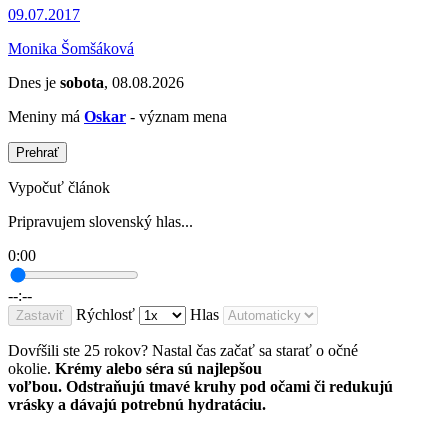
09.07.2017
Monika Šomšáková
Dnes je
sobota
, 08.08.2026
Meniny má
Oskar
- význam mena
Prehrať
Vypočuť článok
Pripravujem slovenský hlas...
0:00
--:--
Rýchlosť
Hlas
Zastaviť
Dovŕšili ste 25 rokov? Nastal čas začať sa starať o očné
okolie.
Krémy alebo séra sú najlepšou
voľbou. Odstraňujú tmavé kruhy pod očami či redukujú
vrásky a dávajú potrebnú hydratáciu.