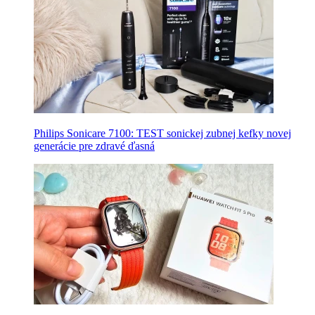
Philips Sonicare 7100: TEST sonickej zubnej kefky novej
generácie pre zdravé ďasná