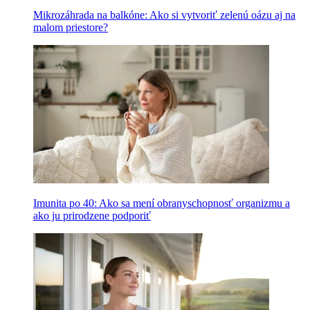
Mikrozáhrada na balkóne: Ako si vytvoriť zelenú oázu aj na
malom priestore?
Imunita po 40: Ako sa mení obranyschopnosť organizmu a
ako ju prirodzene podporiť