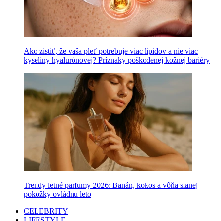
Ako zistiť, že vaša pleť potrebuje viac lipidov a nie viac
kyseliny hyalurónovej? Príznaky poškodenej kožnej bariéry
Trendy letné parfumy 2026: Banán, kokos a vôňa slanej
pokožky ovládnu leto
CELEBRITY
LIFESTYLE