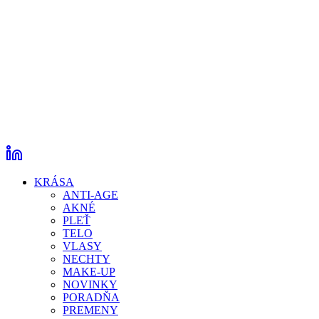
KRÁSA
ANTI-AGE
AKNÉ
PLEŤ
TELO
VLASY
NECHTY
MAKE-UP
NOVINKY
PORADŇA
PREMENY