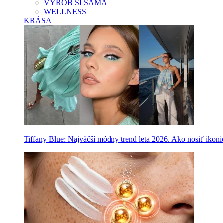
VYROB SI SAMA
WELLNESS
KRÁSA
Tiffany Blue: Najväčší módny trend leta 2026. Ako nosiť ikon